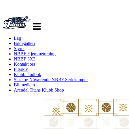
Veksle
navigasjon
Lag
Bildegalleri
Styret
NBBF Hjemmetrening
NBBF 3X3
Kontakt oss
Filarkiv
Klubbhåndbok
Siste og Nåværende NBBF Seriekamper
Bli medlem
Arendal Titans Klubb Shop