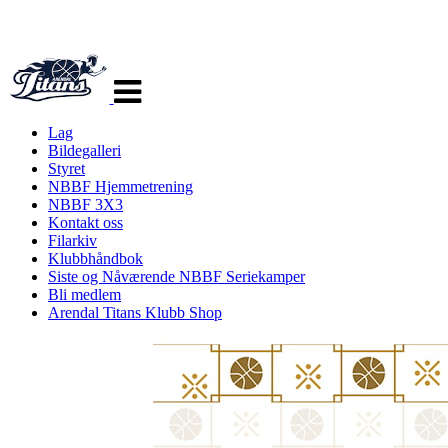
Veksle
navigasjon
Lag
Bildegalleri
Styret
NBBF Hjemmetrening
NBBF 3X3
Kontakt oss
Filarkiv
Klubbhåndbok
Siste og Nåværende NBBF Seriekamper
Bli medlem
Arendal Titans Klubb Shop