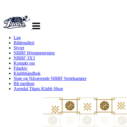
Veksle
navigasjon
Lag
Bildegalleri
Styret
NBBF Hjemmetrening
NBBF 3X3
Kontakt oss
Filarkiv
Klubbhåndbok
Siste og Nåværende NBBF Seriekamper
Bli medlem
Arendal Titans Klubb Shop