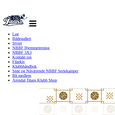
Veksle
navigasjon
Lag
Bildegalleri
Styret
NBBF Hjemmetrening
NBBF 3X3
Kontakt oss
Filarkiv
Klubbhåndbok
Siste og Nåværende NBBF Seriekamper
Bli medlem
Arendal Titans Klubb Shop