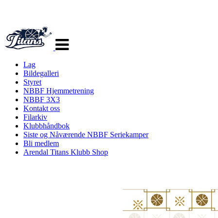
Veksle
navigasjon
Lag
Bildegalleri
Styret
NBBF Hjemmetrening
NBBF 3X3
Kontakt oss
Filarkiv
Klubbhåndbok
Siste og Nåværende NBBF Seriekamper
Bli medlem
Arendal Titans Klubb Shop