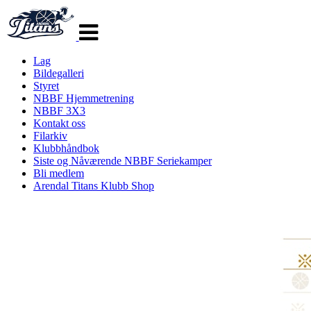
Veksle
navigasjon
Lag
Bildegalleri
Styret
NBBF Hjemmetrening
NBBF 3X3
Kontakt oss
Filarkiv
Klubbhåndbok
Siste og Nåværende NBBF Seriekamper
Bli medlem
Arendal Titans Klubb Shop