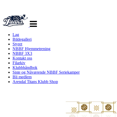
Veksle
navigasjon
Lag
Bildegalleri
Styret
NBBF Hjemmetrening
NBBF 3X3
Kontakt oss
Filarkiv
Klubbhåndbok
Siste og Nåværende NBBF Seriekamper
Bli medlem
Arendal Titans Klubb Shop