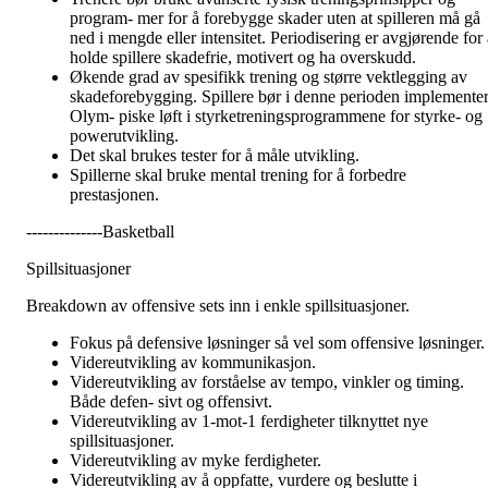
program- mer for å forebygge skader uten at spilleren må gå
ned i mengde eller intensitet. Periodisering er avgjørende for a
holde spillere skadefrie, motivert og ha overskudd.
Økende grad av spesifikk trening og større vektlegging av
skadeforebygging. Spillere bør i denne perioden implemente
Olym- piske løft i styrketreningsprogrammene for styrke- og
powerutvikling.
Det skal brukes tester for å måle utvikling.
Spillerne skal bruke mental trening for å forbedre
prestasjonen.
--------------Basketball
Spillsituasjoner
Breakdown av offensive sets inn i enkle spillsituasjoner.
Fokus på defensive løsninger så vel som offensive løsninger.
Videreutvikling av kommunikasjon.
Videreutvikling av forståelse av tempo, vinkler og timing.
Både defen- sivt og offensivt.
Videreutvikling av 1-mot-1 ferdigheter tilknyttet nye
spillsituasjoner.
Videreutvikling av myke ferdigheter.
Videreutvikling av å oppfatte, vurdere og beslutte i