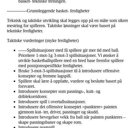
basket- tekniske treningen.
--------------Grunnleggende basket- ferdigheter
Teknisk og taktiske utvikling skal legges opp på en måte som sikrer
mestring for spilleren. Taktiske løsninger skal være basert på
tekniske ferdigheter.
Taktiske vurderinger (myke ferdigheter)
------Spillsituasjoner med få spillere gir mer tid med ball.
Prioritere 1-mot-1g 3-mot-3 spillsituasjoner. Vi ønsker å
utvikle basketballspillere med en bred base fremfor spillere
med posisjonsspesifikke ferdigheter.
Bruke 3-mot-3-spillsituasjoner til å introdusere offensive
konsepter og fremme lagspill.
Spillere skal lære å oppfatte, vurdere og beslutte basert på
forsvaret.
Introdusere konsepter som pasnings-, kutt- og
driblekorridorer.
Introdusere spill i overtallssituasjoner.
Introdusere det offensive konseptet «punktere» painten
gjennom kut- ter, driver, pasninger og skudd.
Introdusere bevegelser vekk fra ball når painten punkteres –
skape pasningsbaner og skape rom.
Introdusere postspill.