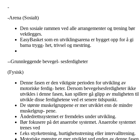
-
-
Arena (Sosialt)
Den sosiale rammen ved alle arrangementer og trening bør
vektlegges.
EasyBasket som en utviklingsarena er bygget opp for å gi
barna trygg- het, trivsel og mestring.
--Grunnleggende bevegel- sesferdigheter
(Fysisk)
Denne fasen er den viktigste perioden for utvikling av
motoriske ferdig- heter. Dersom bevegelsesferdigheter ikke
utvikles i denne fasen, kan spillere gå glipp av muligheten til 
utvikle disse ferdighetene ved et senere tidspunkt.
De største muskelgruppene er mer utviklet enn de mindre
muskelgrup- pene.
Åndedrettssystemet er fremdeles under utvikling.
Bør fokusere på det anaerobe systemet. Anaerobe systemet
trenes ved
f.eks styrketrening, hurtighetsstrening eller intervalltrening.
Motoriske mønstre er mer utviklet ved enden av denne fasen.