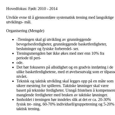
Hovedfokus: Født: 2010 - 2014
Utvikle evne til å gjennomføre systematisk trening med langsiktige
utviklings- mål.
Organisering (Mengde)
-Treningen skal gi utvikling av grunnleggende
bevegelsesferdigheter, grunnleggende basketferdigheter,
beslutninger og fysiske forberedel- ser.
Treningsmengden bør ikke økes med mer enn 10% fra
periode til peri-
ode.
Det bør fokuseres på allsidighet og en gradvis innføring i de
ulike basketferdighetene, med et øvelsesutvalg som er tilpass
nivået.
Teknisk og taktisk utvikling skal legges opp på en måte som
sikrer mestring for spilleren. Taktiske løsninger skal være
basert på tekniske ferdigheter. Unngå fristelsen å kompenser
manglende ferdigheter med bruken av taktiske løsninger.
Innholdet i treningen bør inndeles slik at det er ca. 20-30%
fysisk tre- ning, 60-70% individuell/gruppetrening og 5-20%
taktisk trening.