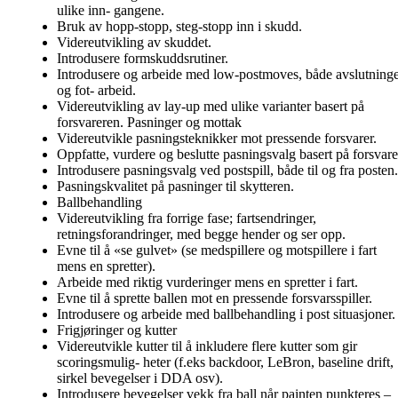
ulike inn- gangene.
Bruk av hopp-stopp, steg-stopp inn i skudd.
Videreutvikling av skuddet.
Introdusere formskuddsrutiner.
Introdusere og arbeide med low-postmoves, både avslutning
og fot- arbeid.
Videreutvikling av lay-up med ulike varianter basert på
forsvareren. Pasninger og mottak
Videreutvikle pasningsteknikker mot pressende forsvarer.
Oppfatte, vurdere og beslutte pasningsvalg basert på forsvare
Introdusere pasningsvalg ved postspill, både til og fra posten.
Pasningskvalitet på pasninger til skytteren.
Ballbehandling
Videreutvikling fra forrige fase; fartsendringer,
retningsforandringer, med begge hender og ser opp.
Evne til å «se gulvet» (se medspillere og motspillere i fart
mens en spretter).
Arbeide med riktig vurderinger mens en spretter i fart.
Evne til å sprette ballen mot en pressende forsvarsspiller.
Introdusere og arbeide med ballbehandling i post situasjoner.
Frigjøringer og kutter
Videreutvikle kutter til å inkludere flere kutter som gir
scoringsmulig- heter (f.eks backdoor, LeBron, baseline drift,
sirkel bevegelser i DDA osv).
Introdusere bevegelser vekk fra ball når painten punkteres –