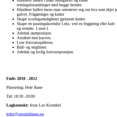
Håndtere ballen i ulike hastigheter og enkle
retningsforandringer med begge hender.
Håndtere ballen mens man orienterer seg om hva som skjer p
gulvet. Frigjøringer og kutter
Skape scoringsmuligheter gjennom kutter.
Skape en pasningskorridor f.eks. ved en frigjøring eller kutt
og erstatte. 1-mot-1
Atletisk startposisjon.
Ansiktet mot kurven.
Lese forsvarsspilleren.
Ball- og stegfinter.
Atletisk og lovlig forsvarsposisjon.
Født: 2010 - 2012
Plassering: Hele Bane
Tid: 18:30 -20:00
Lagkontakt:
Jesse Lee Krombel
leder@arendaltitans.no