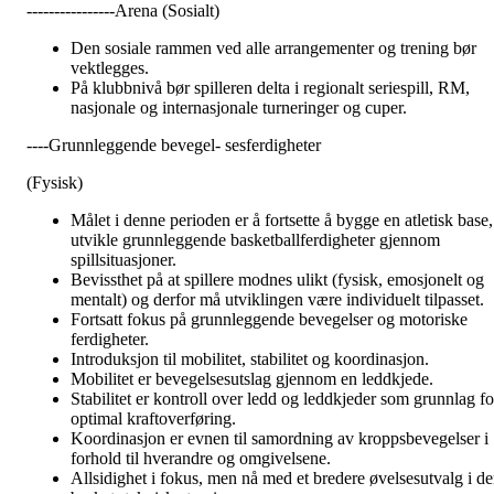
----------------Arena (Sosialt)
Den sosiale rammen ved alle arrangementer og trening bør
vektlegges.
På klubbnivå bør spilleren delta i regionalt seriespill, RM,
nasjonale og internasjonale turneringer og cuper.
----Grunnleggende bevegel- sesferdigheter
(Fysisk)
Målet i denne perioden er å fortsette å bygge en atletisk base,
utvikle grunnleggende basketballferdigheter gjennom
spillsituasjoner.
Bevissthet på at spillere modnes ulikt (fysisk, emosjonelt og
mentalt) og derfor må utviklingen være individuelt tilpasset.
Fortsatt fokus på grunnleggende bevegelser og motoriske
ferdigheter.
Introduksjon til mobilitet, stabilitet og koordinasjon.
Mobilitet er bevegelsesutslag gjennom en leddkjede.
Stabilitet er kontroll over ledd og leddkjeder som grunnlag fo
optimal kraftoverføring.
Koordinasjon er evnen til samordning av kroppsbevegelser i
forhold til hverandre og omgivelsene.
Allsidighet i fokus, men nå med et bredere øvelsesutvalg i d