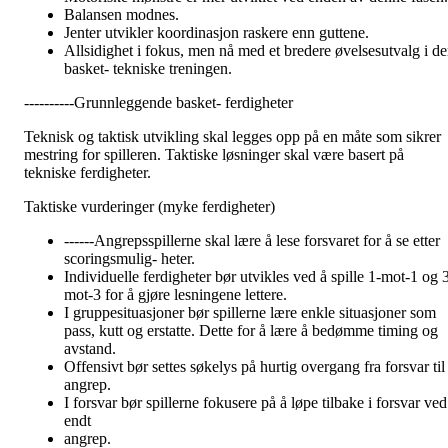
Balansen modnes.
Jenter utvikler koordinasjon raskere enn guttene.
Allsidighet i fokus, men nå med et bredere øvelsesutvalg i d
basket- tekniske treningen.
----------Grunnleggende basket- ferdigheter
Teknisk og taktisk utvikling skal legges opp på en måte som sikrer
mestring for spilleren. Taktiske løsninger skal være basert på
tekniske ferdigheter.
Taktiske vurderinger (myke ferdigheter)
------Angrepsspillerne skal lære å lese forsvaret for å se etter
scoringsmulig- heter.
Individuelle ferdigheter bør utvikles ved å spille 1-mot-1 og 
mot-3 for å gjøre lesningene lettere.
I gruppesituasjoner bør spillerne lære enkle situasjoner som
pass, kutt og erstatte. Dette for å lære å bedømme timing og
avstand.
Offensivt bør settes søkelys på hurtig overgang fra forsvar til
angrep.
I forsvar bør spillerne fokusere på å løpe tilbake i forsvar ved
endt
angrep.