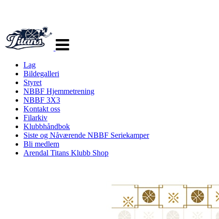
Veksle
navigasjon
Lag
Bildegalleri
Styret
NBBF Hjemmetrening
NBBF 3X3
Kontakt oss
Filarkiv
Klubbhåndbok
Siste og Nåværende NBBF Seriekamper
Bli medlem
Arendal Titans Klubb Shop