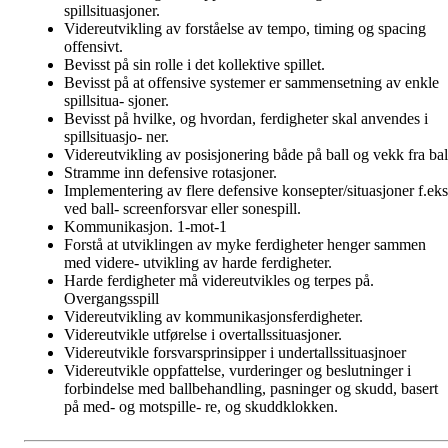
spillsituasjoner.
Videreutvikling av forståelse av tempo, timing og spacing
offensivt.
Bevisst på sin rolle i det kollektive spillet.
Bevisst på at offensive systemer er sammensetning av enkle
spillsitua- sjoner.
Bevisst på hvilke, og hvordan, ferdigheter skal anvendes i
spillsituasjo- ner.
Videreutvikling av posisjonering både på ball og vekk fra bal
Stramme inn defensive rotasjoner.
Implementering av flere defensive konsepter/situasjoner f.eks
ved ball- screenforsvar eller sonespill.
Kommunikasjon. 1-mot-1
Forstå at utviklingen av myke ferdigheter henger sammen
med videre- utvikling av harde ferdigheter.
Harde ferdigheter må videreutvikles og terpes på.
Overgangsspill
Videreutvikling av kommunikasjonsferdigheter.
Videreutvikle utførelse i overtallssituasjoner.
Videreutvikle forsvarsprinsipper i undertallssituasjnoer
Videreutvikle oppfattelse, vurderinger og beslutninger i
forbindelse med ballbehandling, pasninger og skudd, basert
på med- og motspille- re, og skuddklokken.