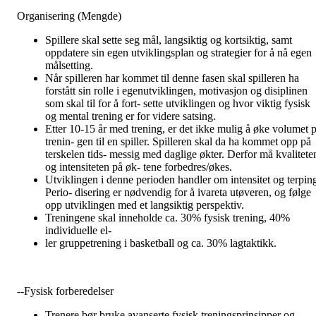
Organisering (Mengde)
Spillere skal sette seg mål, langsiktig og kortsiktig, samt
oppdatere sin egen utviklingsplan og strategier for å nå egen
målsetting.
Når spilleren har kommet til denne fasen skal spilleren ha
forstått sin rolle i egenutviklingen, motivasjon og disiplinen
som skal til for å fort- sette utviklingen og hvor viktig fysisk
og mental trening er for videre satsing.
Etter 10-15 år med trening, er det ikke mulig å øke volumet p
trenin- gen til en spiller. Spilleren skal da ha kommet opp på
terskelen tids- messig med daglige økter. Derfor må kvalitete
og intensiteten på øk- tene forbedres/økes.
Utviklingen i denne perioden handler om intensitet og terpin
Perio- disering er nødvendig for å ivareta utøveren, og følge
opp utviklingen med et langsiktig perspektiv.
Treningene skal inneholde ca. 30% fysisk trening, 40%
individuelle el-
ler gruppetrening i basketball og ca. 30% lagtaktikk.
--Fysisk forberedelser
Trenere bør bruke avanserte fysisk treningsprinsipper og