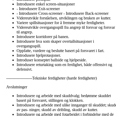
Introdusere enkel screen-situasjoner
- Introdusere Exit-screener
- Introdusere Cross-screener - Introdusere Back-screener
Videreutvikle forståelsen, utviklingen og bruken av kutter.
Variere spillsituasjoner for å fremme myke ferdigheter.
Videreutvikle overgangsspill fra angrep til forsvar og forsvar
til angrep.
Introdusere korridorer på banen.
Introdusere hva som skaper overtallsituasjoner i
overgangsspill.
Oppfatte, vurdere og beslutte basert på forsvaret i fart.
Introdusere hjelprotasjoner.
Introduser konseptet ballside og hjelpeside.
Introdusere returtaking som en ferdighet, både offensivt og
defensivt.
--------------------Tekniske ferdigheter (harde ferdigheter)
Avslutninger
Introdusere og arbeide med skuddvalg; bedømme skuddet
basert på forsvaret, stillingen og klokken.
Introdusere og arbeide med ulike innganger til skuddet; skud
av pas- ninger, skudd av dribling, skudd av kutter.
Introdusere og arbeide med fotarbeidet i forbindelse med de