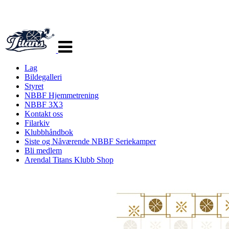
Veksle
navigasjon
Lag
Bildegalleri
Styret
NBBF Hjemmetrening
NBBF 3X3
Kontakt oss
Filarkiv
Klubbhåndbok
Siste og Nåværende NBBF Seriekamper
Bli medlem
Arendal Titans Klubb Shop