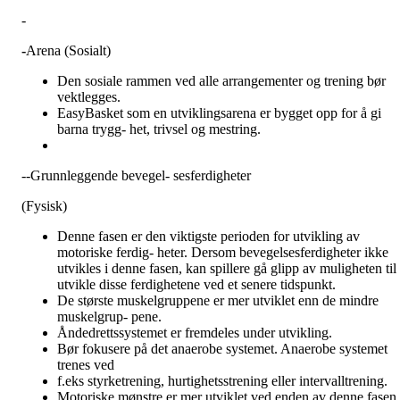
-
-
Arena (Sosialt)
Den sosiale rammen ved alle arrangementer og trening bør
vektlegges.
EasyBasket som en utviklingsarena er bygget opp for å gi
barna trygg- het, trivsel og mestring.
--Grunnleggende bevegel- sesferdigheter
(Fysisk)
Denne fasen er den viktigste perioden for utvikling av
motoriske ferdig- heter. Dersom bevegelsesferdigheter ikke
utvikles i denne fasen, kan spillere gå glipp av muligheten til 
utvikle disse ferdighetene ved et senere tidspunkt.
De største muskelgruppene er mer utviklet enn de mindre
muskelgrup- pene.
Åndedrettssystemet er fremdeles under utvikling.
Bør fokusere på det anaerobe systemet. Anaerobe systemet
trenes ved
f.eks styrketrening, hurtighetsstrening eller intervalltrening.
Motoriske mønstre er mer utviklet ved enden av denne fasen.