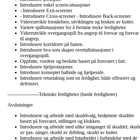
Introdusere enkel screen-situasjoner
- Introdusere Exit-screener
- Introdusere Cross-screener - Introdusere Back-screener
Videreutvikle forståelsen, utviklingen og bruken av kutter.
Variere spillsituasjoner for å fremme myke ferdigheter.
Videreutvikle overgangsspill fra angrep til forsvar og forsvar
til angrep.
Introdusere korridorer på banen.
Introdusere hva som skaper overtallsituasjoner i
overgangsspill.
Oppfatte, vurdere og beslutte basert på forsvaret i fart.
Introdusere hjelprotasjoner.
Introduser konseptet ballside og hjelpeside.
Introdusere returtaking som en ferdighet, både offensivt og
defensivt.
--------------------Tekniske ferdigheter (harde ferdigheter)
Avslutninger
Introdusere og arbeide med skuddvalg; bedømme skuddet
basert på forsvaret, stillingen og klokken.
Introdusere og arbeide med ulike innganger til skuddet; skud
av pas- ninger, skudd av dribling, skudd av kutter.
Introdusere og arbeide med fotarbeidet i forbindelse med de