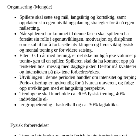
Organisering (Mengde)
Spillere skal sette seg mål, langsiktig og kortsiktig, samt
oppdatere sin egen utviklingsplan og strategier for å nå egen
målsetting.
Når spilleren har kommet til denne fasen skal spilleren ha
forstått sin rolle i egenutviklingen, motivasjon og disiplinen
som skal til for å fort- sette utviklingen og hvor viktig fysisk
og mental trening er for videre satsing.
Etter 10-15 år med trening, er det ikke mulig å øke volumet p
trenin- gen til en spiller. Spilleren skal da ha kommet opp på
terskelen tids- messig med daglige økter. Derfor må kvalitete
og intensiteten på øk- tene forbedres/økes.
Utviklingen i denne perioden handler om intensitet og terpin
Perio- disering er nødvendig for å ivareta utøveren, og følge
opp utviklingen med et langsiktig perspektiv.
Treningene skal inneholde ca. 30% fysisk trening, 40%
individuelle el-
ler gruppetrening i basketball og ca. 30% lagtaktikk.
--Fysisk forberedelser
Trenere bør bruke avanserte fysisk treningsprinsipper og