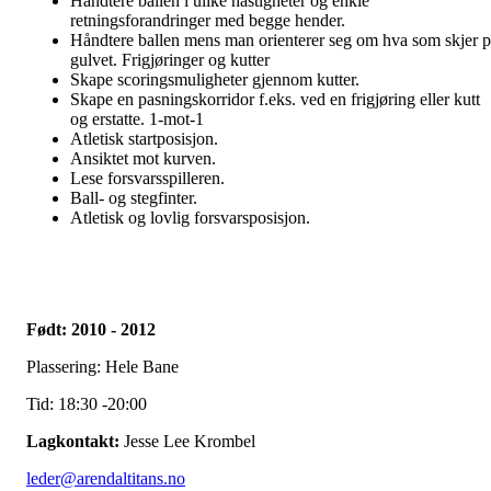
Håndtere ballen i ulike hastigheter og enkle
retningsforandringer med begge hender.
Håndtere ballen mens man orienterer seg om hva som skjer p
gulvet. Frigjøringer og kutter
Skape scoringsmuligheter gjennom kutter.
Skape en pasningskorridor f.eks. ved en frigjøring eller kutt
og erstatte. 1-mot-1
Atletisk startposisjon.
Ansiktet mot kurven.
Lese forsvarsspilleren.
Ball- og stegfinter.
Atletisk og lovlig forsvarsposisjon.
Født: 2010 - 2012
Plassering: Hele Bane
Tid: 18:30 -20:00
Lagkontakt:
Jesse Lee Krombel
leder@arendaltitans.no