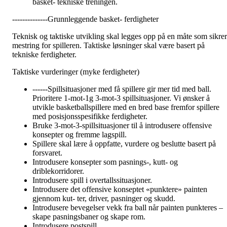
basket- tekniske treningen.
--------------Grunnleggende basket- ferdigheter
Teknisk og taktiske utvikling skal legges opp på en måte som sikrer
mestring for spilleren. Taktiske løsninger skal være basert på
tekniske ferdigheter.
Taktiske vurderinger (myke ferdigheter)
------Spillsituasjoner med få spillere gir mer tid med ball.
Prioritere 1-mot-1g 3-mot-3 spillsituasjoner. Vi ønsker å
utvikle basketballspillere med en bred base fremfor spillere
med posisjonsspesifikke ferdigheter.
Bruke 3-mot-3-spillsituasjoner til å introdusere offensive
konsepter og fremme lagspill.
Spillere skal lære å oppfatte, vurdere og beslutte basert på
forsvaret.
Introdusere konsepter som pasnings-, kutt- og
driblekorridorer.
Introdusere spill i overtallssituasjoner.
Introdusere det offensive konseptet «punktere» painten
gjennom kut- ter, driver, pasninger og skudd.
Introdusere bevegelser vekk fra ball når painten punkteres –
skape pasningsbaner og skape rom.
Introdusere postspill.