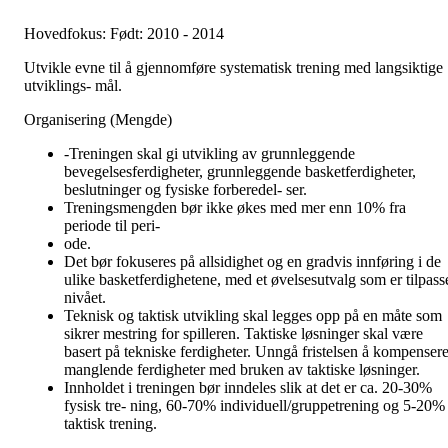
Hovedfokus: Født: 2010 - 2014
Utvikle evne til å gjennomføre systematisk trening med langsiktige
utviklings- mål.
Organisering (Mengde)
-Treningen skal gi utvikling av grunnleggende
bevegelsesferdigheter, grunnleggende basketferdigheter,
beslutninger og fysiske forberedel- ser.
Treningsmengden bør ikke økes med mer enn 10% fra
periode til peri-
ode.
Det bør fokuseres på allsidighet og en gradvis innføring i de
ulike basketferdighetene, med et øvelsesutvalg som er tilpass
nivået.
Teknisk og taktisk utvikling skal legges opp på en måte som
sikrer mestring for spilleren. Taktiske løsninger skal være
basert på tekniske ferdigheter. Unngå fristelsen å kompenser
manglende ferdigheter med bruken av taktiske løsninger.
Innholdet i treningen bør inndeles slik at det er ca. 20-30%
fysisk tre- ning, 60-70% individuell/gruppetrening og 5-20%
taktisk trening.