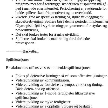
program- mer for å forebygge skader uten at spilleren må gå
ned i mengde eller intensitet. Periodisering er avgjørende for a
holde spillere skadefrie, motivert og ha overskudd.
Økende grad av spesifikk trening og større vektlegging av
skadeforebygging. Spillere bør i denne perioden implemente
Olym- piske løft i styrketreningsprogrammene for styrke- og
powerutvikling.
Det skal brukes tester for å måle utvikling.
Spillerne skal bruke mental trening for å forbedre
prestasjonen.
--------------Basketball
Spillsituasjoner
Breakdown av offensive sets inn i enkle spillsituasjoner.
Fokus på defensive løsninger så vel som offensive løsninger.
Videreutvikling av kommunikasjon.
Videreutvikling av forståelse av tempo, vinkler og timing.
Både defen- sivt og offensivt.
Videreutvikling av 1-mot-1 ferdigheter tilknyttet nye
spillsituasjoner.
Videreutvikling av myke ferdigheter.
Videreutvikling av å oppfatte, vurdere og beslutte i