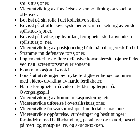
spillsituasjoner.
Videreutvikling av forståelse av tempo, timing og spacing
offensivt.
Bevisst på sin rolle i det kollektive spillet.
Bevisst på at offensive systemer er sammensetning av enkle
spillsitua- sjoner.
Bevisst på hvilke, og hvordan, ferdigheter skal anvendes i
spillsituasjo- ner.
Videreutvikling av posisjonering både på ball og vekk fra bal
Stramme inn defensive rotasjoner.
Implementering av flere defensive konsepter/situasjoner f.eks
ved ball- screenforsvar eller sonespill.
Kommunikasjon. 1-mot-1
Forstå at utviklingen av myke ferdigheter henger sammen
med videre- utvikling av harde ferdigheter.
Harde ferdigheter må videreutvikles og terpes på.
Overgangsspill
Videreutvikling av kommunikasjonsferdigheter.
Videreutvikle utførelse i overtallssituasjoner.
Videreutvikle forsvarsprinsipper i undertallssituasjnoer
Videreutvikle oppfattelse, vurderinger og beslutninger i
forbindelse med ballbehandling, pasninger og skudd, basert
på med- og motspille- re, og skuddklokken.