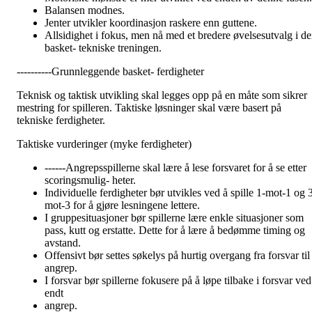
Balansen modnes.
Jenter utvikler koordinasjon raskere enn guttene.
Allsidighet i fokus, men nå med et bredere øvelsesutvalg i d
basket- tekniske treningen.
----------Grunnleggende basket- ferdigheter
Teknisk og taktisk utvikling skal legges opp på en måte som sikrer
mestring for spilleren. Taktiske løsninger skal være basert på
tekniske ferdigheter.
Taktiske vurderinger (myke ferdigheter)
------Angrepsspillerne skal lære å lese forsvaret for å se etter
scoringsmulig- heter.
Individuelle ferdigheter bør utvikles ved å spille 1-mot-1 og 
mot-3 for å gjøre lesningene lettere.
I gruppesituasjoner bør spillerne lære enkle situasjoner som
pass, kutt og erstatte. Dette for å lære å bedømme timing og
avstand.
Offensivt bør settes søkelys på hurtig overgang fra forsvar til
angrep.
I forsvar bør spillerne fokusere på å løpe tilbake i forsvar ved
endt
angrep.