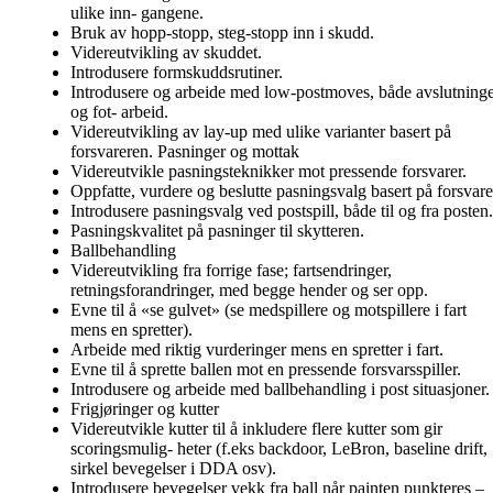
ulike inn- gangene.
Bruk av hopp-stopp, steg-stopp inn i skudd.
Videreutvikling av skuddet.
Introdusere formskuddsrutiner.
Introdusere og arbeide med low-postmoves, både avslutning
og fot- arbeid.
Videreutvikling av lay-up med ulike varianter basert på
forsvareren. Pasninger og mottak
Videreutvikle pasningsteknikker mot pressende forsvarer.
Oppfatte, vurdere og beslutte pasningsvalg basert på forsvare
Introdusere pasningsvalg ved postspill, både til og fra posten.
Pasningskvalitet på pasninger til skytteren.
Ballbehandling
Videreutvikling fra forrige fase; fartsendringer,
retningsforandringer, med begge hender og ser opp.
Evne til å «se gulvet» (se medspillere og motspillere i fart
mens en spretter).
Arbeide med riktig vurderinger mens en spretter i fart.
Evne til å sprette ballen mot en pressende forsvarsspiller.
Introdusere og arbeide med ballbehandling i post situasjoner.
Frigjøringer og kutter
Videreutvikle kutter til å inkludere flere kutter som gir
scoringsmulig- heter (f.eks backdoor, LeBron, baseline drift,
sirkel bevegelser i DDA osv).
Introdusere bevegelser vekk fra ball når painten punkteres –