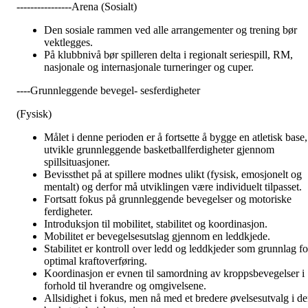
----------------Arena (Sosialt)
Den sosiale rammen ved alle arrangementer og trening bør
vektlegges.
På klubbnivå bør spilleren delta i regionalt seriespill, RM,
nasjonale og internasjonale turneringer og cuper.
----Grunnleggende bevegel- sesferdigheter
(Fysisk)
Målet i denne perioden er å fortsette å bygge en atletisk base,
utvikle grunnleggende basketballferdigheter gjennom
spillsituasjoner.
Bevissthet på at spillere modnes ulikt (fysisk, emosjonelt og
mentalt) og derfor må utviklingen være individuelt tilpasset.
Fortsatt fokus på grunnleggende bevegelser og motoriske
ferdigheter.
Introduksjon til mobilitet, stabilitet og koordinasjon.
Mobilitet er bevegelsesutslag gjennom en leddkjede.
Stabilitet er kontroll over ledd og leddkjeder som grunnlag fo
optimal kraftoverføring.
Koordinasjon er evnen til samordning av kroppsbevegelser i
forhold til hverandre og omgivelsene.
Allsidighet i fokus, men nå med et bredere øvelsesutvalg i d