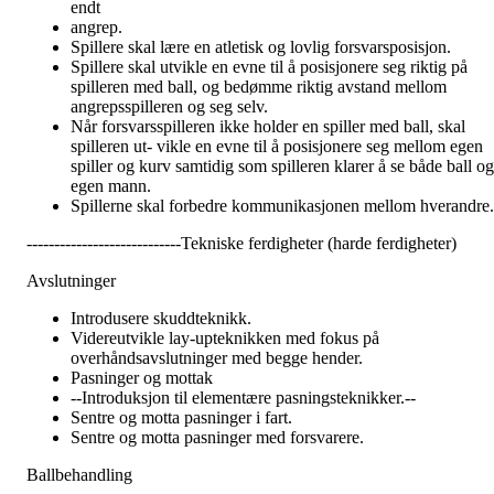
endt
angrep.
Spillere skal lære en atletisk og lovlig forsvarsposisjon.
Spillere skal utvikle en evne til å posisjonere seg riktig på
spilleren med ball, og bedømme riktig avstand mellom
angrepsspilleren og seg selv.
Når forsvarsspilleren ikke holder en spiller med ball, skal
spilleren ut- vikle en evne til å posisjonere seg mellom egen
spiller og kurv samtidig som spilleren klarer å se både ball og
egen mann.
Spillerne skal forbedre kommunikasjonen mellom hverandre.
----------------------------Tekniske ferdigheter (harde ferdigheter)
Avslutninger
Introdusere skuddteknikk.
Videreutvikle lay-upteknikken med fokus på
overhåndsavslutninger med begge hender.
Pasninger og mottak
--Introduksjon til elementære pasningsteknikker.--
Sentre og motta pasninger i fart.
Sentre og motta pasninger med forsvarere.
Ballbehandling