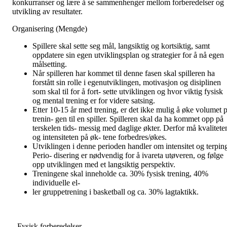
konkurranser og lære å se sammenhenger mellom forberedelser og
utvikling av resultater.
Organisering (Mengde)
Spillere skal sette seg mål, langsiktig og kortsiktig, samt
oppdatere sin egen utviklingsplan og strategier for å nå egen
målsetting.
Når spilleren har kommet til denne fasen skal spilleren ha
forstått sin rolle i egenutviklingen, motivasjon og disiplinen
som skal til for å fort- sette utviklingen og hvor viktig fysisk
og mental trening er for videre satsing.
Etter 10-15 år med trening, er det ikke mulig å øke volumet p
trenin- gen til en spiller. Spilleren skal da ha kommet opp på
terskelen tids- messig med daglige økter. Derfor må kvalitete
og intensiteten på øk- tene forbedres/økes.
Utviklingen i denne perioden handler om intensitet og terpin
Perio- disering er nødvendig for å ivareta utøveren, og følge
opp utviklingen med et langsiktig perspektiv.
Treningene skal inneholde ca. 30% fysisk trening, 40%
individuelle el-
ler gruppetrening i basketball og ca. 30% lagtaktikk.
--Fysisk forberedelser