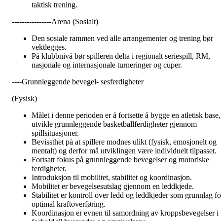
taktisk trening.
----------------Arena (Sosialt)
Den sosiale rammen ved alle arrangementer og trening bør
vektlegges.
På klubbnivå bør spilleren delta i regionalt seriespill, RM,
nasjonale og internasjonale turneringer og cuper.
----Grunnleggende bevegel- sesferdigheter
(Fysisk)
Målet i denne perioden er å fortsette å bygge en atletisk base,
utvikle grunnleggende basketballferdigheter gjennom
spillsituasjoner.
Bevissthet på at spillere modnes ulikt (fysisk, emosjonelt og
mentalt) og derfor må utviklingen være individuelt tilpasset.
Fortsatt fokus på grunnleggende bevegelser og motoriske
ferdigheter.
Introduksjon til mobilitet, stabilitet og koordinasjon.
Mobilitet er bevegelsesutslag gjennom en leddkjede.
Stabilitet er kontroll over ledd og leddkjeder som grunnlag fo
optimal kraftoverføring.
Koordinasjon er evnen til samordning av kroppsbevegelser i