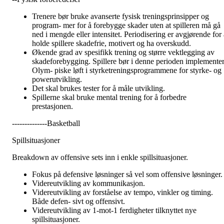
Trenere bør bruke avanserte fysisk treningsprinsipper og
program- mer for å forebygge skader uten at spilleren må gå
ned i mengde eller intensitet. Periodisering er avgjørende for a
holde spillere skadefrie, motivert og ha overskudd.
Økende grad av spesifikk trening og større vektlegging av
skadeforebygging. Spillere bør i denne perioden implemente
Olym- piske løft i styrketreningsprogrammene for styrke- og
powerutvikling.
Det skal brukes tester for å måle utvikling.
Spillerne skal bruke mental trening for å forbedre
prestasjonen.
--------------Basketball
Spillsituasjoner
Breakdown av offensive sets inn i enkle spillsituasjoner.
Fokus på defensive løsninger så vel som offensive løsninger.
Videreutvikling av kommunikasjon.
Videreutvikling av forståelse av tempo, vinkler og timing.
Både defen- sivt og offensivt.
Videreutvikling av 1-mot-1 ferdigheter tilknyttet nye
spillsituasjoner.