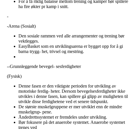
For å få riktig balanse mellom trening og kamper bør spillere
ha fire økter pr kamp i snitt.
-
-
Arena (Sosialt)
Den sosiale rammen ved alle arrangementer og trening bør
vektlegges.
EasyBasket som en utviklingsarena er bygget opp for å gi
barna trygg- het, trivsel og mestring.
--Grunnleggende bevegel- sesferdigheter
(Fysisk)
Denne fasen er den viktigste perioden for utvikling av
motoriske ferdig- heter. Dersom bevegelsesferdigheter ikke
utvikles i denne fasen, kan spillere gå glipp av muligheten til 
utvikle disse ferdighetene ved et senere tidspunkt.
De største muskelgruppene er mer utviklet enn de mindre
muskelgrup- pene.
Åndedrettssystemet er fremdeles under utvikling.
Bør fokusere på det anaerobe systemet. Anaerobe systemet
trenes ved