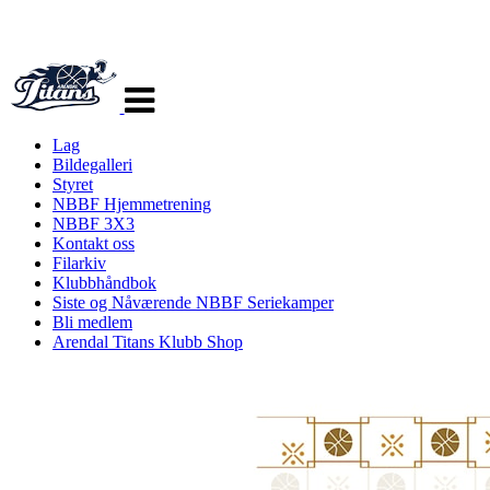
Veksle
navigasjon
Lag
Bildegalleri
Styret
NBBF Hjemmetrening
NBBF 3X3
Kontakt oss
Filarkiv
Klubbhåndbok
Siste og Nåværende NBBF Seriekamper
Bli medlem
Arendal Titans Klubb Shop