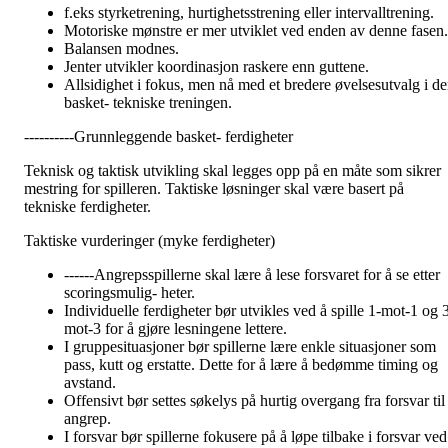
f.eks styrketrening, hurtighetsstrening eller intervalltrening.
Motoriske mønstre er mer utviklet ved enden av denne fasen.
Balansen modnes.
Jenter utvikler koordinasjon raskere enn guttene.
Allsidighet i fokus, men nå med et bredere øvelsesutvalg i d
basket- tekniske treningen.
----------Grunnleggende basket- ferdigheter
Teknisk og taktisk utvikling skal legges opp på en måte som sikrer
mestring for spilleren. Taktiske løsninger skal være basert på
tekniske ferdigheter.
Taktiske vurderinger (myke ferdigheter)
------Angrepsspillerne skal lære å lese forsvaret for å se etter
scoringsmulig- heter.
Individuelle ferdigheter bør utvikles ved å spille 1-mot-1 og 
mot-3 for å gjøre lesningene lettere.
I gruppesituasjoner bør spillerne lære enkle situasjoner som
pass, kutt og erstatte. Dette for å lære å bedømme timing og
avstand.
Offensivt bør settes søkelys på hurtig overgang fra forsvar til
angrep.
I forsvar bør spillerne fokusere på å løpe tilbake i forsvar ved