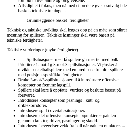
forhold til hverandre og omgivelsene.
Allsidighet i fokus, men nå med et bredere øvelsesutvalg i d
basket- tekniske treningen.
--------------Grunnleggende basket- ferdigheter
Teknisk og taktiske utvikling skal legges opp på en måte som sikrer
mestring for spilleren. Taktiske løsninger skal være basert på
tekniske ferdigheter.
Taktiske vurderinger (myke ferdigheter)
------Spillsituasjoner med få spillere gir mer tid med ball.
Prioritere 1-mot-1g 3-mot-3 spillsituasjoner. Vi ønsker å
utvikle basketballspillere med en bred base fremfor spillere
med posisjonsspesifikke ferdigheter.
Bruke 3-mot-3-spillsituasjoner til å introdusere offensive
konsepter og fremme lagspill.
Spillere skal lære å oppfatte, vurdere og beslutte basert på
forsvaret.
Introdusere konsepter som pasnings-, kutt- og
driblekorridorer.
Introdusere spill i overtallssituasjoner.
Introdusere det offensive konseptet «punktere» painten
gjennom kut- ter, driver, pasninger og skudd.
Introdusere bevegelser vekk fra ball når painten punkteres –