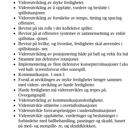
Videreutvikling av myke ferdigheter.
Videreutvikling av å oppfatte, vurdere og beslutte i
spillsituasjoner.
Videreutvikling av forståelse av tempo, timing og spacing
offensivt.
Bevisst på sin rolle i det kollektive spillet.
Bevisst på at offensive systemer er sammensetning av enkle
spillsitua- sjoner.
Bevisst på hvilke, og hvordan, ferdigheter skal anvendes i
spillsituasjo- ner.
Videreutvikling av posisjonering både på ball og vekk fra bal
Stramme inn defensive rotasjoner.
Implementering av flere defensive konsepter/situasjoner f.eks
ved ball- screenforsvar eller sonespill.
Kommunikasjon. 1-mot-1
Forstå at utviklingen av myke ferdigheter henger sammen
med videre- utvikling av harde ferdigheter.
Harde ferdigheter må videreutvikles og terpes på.
Overgangsspill
Videreutvikling av kommunikasjonsferdigheter.
Videreutvikle utførelse i overtallssituasjoner.
Videreutvikle forsvarsprinsipper i undertallssituasjnoer
Videreutvikle oppfattelse, vurderinger og beslutninger i
forbindelse med ballbehandling, pasninger og skudd, basert
på med- og motspille- re, og skuddklokken.