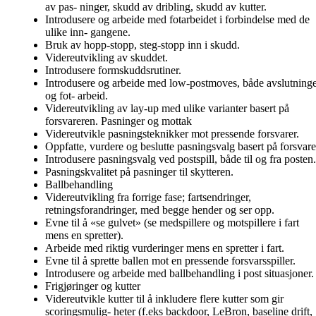
av pas- ninger, skudd av dribling, skudd av kutter.
Introdusere og arbeide med fotarbeidet i forbindelse med de
ulike inn- gangene.
Bruk av hopp-stopp, steg-stopp inn i skudd.
Videreutvikling av skuddet.
Introdusere formskuddsrutiner.
Introdusere og arbeide med low-postmoves, både avslutning
og fot- arbeid.
Videreutvikling av lay-up med ulike varianter basert på
forsvareren. Pasninger og mottak
Videreutvikle pasningsteknikker mot pressende forsvarer.
Oppfatte, vurdere og beslutte pasningsvalg basert på forsvare
Introdusere pasningsvalg ved postspill, både til og fra posten.
Pasningskvalitet på pasninger til skytteren.
Ballbehandling
Videreutvikling fra forrige fase; fartsendringer,
retningsforandringer, med begge hender og ser opp.
Evne til å «se gulvet» (se medspillere og motspillere i fart
mens en spretter).
Arbeide med riktig vurderinger mens en spretter i fart.
Evne til å sprette ballen mot en pressende forsvarsspiller.
Introdusere og arbeide med ballbehandling i post situasjoner.
Frigjøringer og kutter
Videreutvikle kutter til å inkludere flere kutter som gir
scoringsmulig- heter (f.eks backdoor, LeBron, baseline drift,