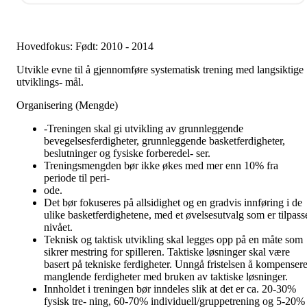
Hovedfokus: Født: 2010 - 2014
Utvikle evne til å gjennomføre systematisk trening med langsiktige
utviklings- mål.
Organisering (Mengde)
-Treningen skal gi utvikling av grunnleggende
bevegelsesferdigheter, grunnleggende basketferdigheter,
beslutninger og fysiske forberedel- ser.
Treningsmengden bør ikke økes med mer enn 10% fra
periode til peri-
ode.
Det bør fokuseres på allsidighet og en gradvis innføring i de
ulike basketferdighetene, med et øvelsesutvalg som er tilpass
nivået.
Teknisk og taktisk utvikling skal legges opp på en måte som
sikrer mestring for spilleren. Taktiske løsninger skal være
basert på tekniske ferdigheter. Unngå fristelsen å kompenser
manglende ferdigheter med bruken av taktiske løsninger.
Innholdet i treningen bør inndeles slik at det er ca. 20-30%
fysisk tre- ning, 60-70% individuell/gruppetrening og 5-20%