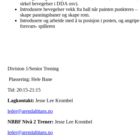
sirkel bevegelser i DDA osv).
Introdusere bevegelser vekk fra ball når painten punkteres –
skape pasningsbaner og skape rom.
Introdusere og arbeide med å ta posisjon i posten, og angripe
forsvars- spilleren
Division 1/Senior Trening
Plassering: Hele Bane
Tid: 20:15-21:15
Lagkontakt:
Jesse Lee Krombel
leder@arendaltitans.no
NBBF Nivå 2 Trener:
Jesse Lee Krombel
leder@arendaltitans.no