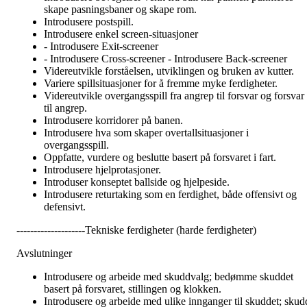
skape pasningsbaner og skape rom.
Introdusere postspill.
Introdusere enkel screen-situasjoner
- Introdusere Exit-screener
- Introdusere Cross-screener - Introdusere Back-screener
Videreutvikle forståelsen, utviklingen og bruken av kutter.
Variere spillsituasjoner for å fremme myke ferdigheter.
Videreutvikle overgangsspill fra angrep til forsvar og forsvar
til angrep.
Introdusere korridorer på banen.
Introdusere hva som skaper overtallsituasjoner i
overgangsspill.
Oppfatte, vurdere og beslutte basert på forsvaret i fart.
Introdusere hjelprotasjoner.
Introduser konseptet ballside og hjelpeside.
Introdusere returtaking som en ferdighet, både offensivt og
defensivt.
--------------------Tekniske ferdigheter (harde ferdigheter)
Avslutninger
Introdusere og arbeide med skuddvalg; bedømme skuddet
basert på forsvaret, stillingen og klokken.
Introdusere og arbeide med ulike innganger til skuddet; skud