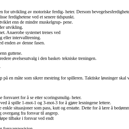
n for utvikling av motoriske ferdig- heter. Dersom bevegelsesferdigheter
 disse ferdighetene ved et senere tidspunkt.
tviklet enn de mindre muskelgrup- pene.
er utvikling.
met. Anaerobe systemet trenes ved
g eller intervalltrening.
ed enden av denne fasen.
 enn guttene.
bredere øvelsesutvalg i den basket- tekniske treningen.
r
 på en måte som sikrer mestring for spilleren. Taktiske løsninger skal v
e forsvaret for å se etter scoringsmulig- heter.
ved å spille 1-mot-1 og 3-mot-3 for å gjøre lesningene lettere.
e enkle situasjoner som pass, kutt og erstatte. Dette for å lære å bedø
g overgang fra forsvar til angrep.
 løpe tilbake i forsvar ved endt
ig forsvarsposisjon.