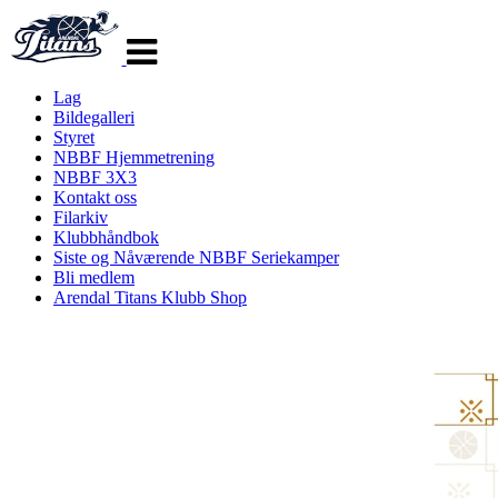
Veksle
navigasjon
Lag
Bildegalleri
Styret
NBBF Hjemmetrening
NBBF 3X3
Kontakt oss
Filarkiv
Klubbhåndbok
Siste og Nåværende NBBF Seriekamper
Bli medlem
Arendal Titans Klubb Shop