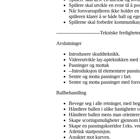
Spillere skal utvikle en evne til å 
Når forsvarsspilleren ikke holder en
spilleren klarer å se både ball og e
Spillerne skal forbedre kommunika
----------------------------Tekniske ferdighet
Avslutninger
Introdusere skuddteknikk.
Videreutvikle lay-upteknikken med 
Pasninger og mottak
--Introduksjon til elementære pasnin
Sentre og motta pasninger i fart.
Sentre og motta pasninger med forsv
Ballbehandling
Bevege seg i alle retninger, med be
Håndtere ballen i ulike hastigheter
Håndtere ballen mens man orienterer
Skape scoringsmuligheter gjennom k
Skape en pasningskorridor f.eks. ved 
Atletisk startposisjon.
Ansiktet mot kurven.