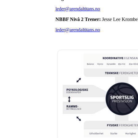
leder@arendaltitans.no
NBBF Nivå 2 Trener:
Jesse Lee Krombe
leder@arendaltitans.no