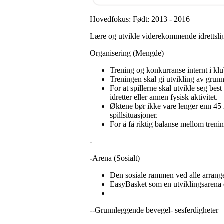
Hovedfokus: Født: 2013 - 2016
Lære og utvikle viderekommende idrettslig
Organisering (Mengde)
Trening og konkurranse internt i klu
Treningen skal gi utvikling av grunn
For at spillerne skal utvikle seg bes
idretter eller annen fysisk aktivitet.
Øktene bør ikke vare lenger enn 45 mi
spillsituasjoner.
For å få riktig balanse mellom treni
-
-
Arena (Sosialt)
Den sosiale rammen ved alle arrang
EasyBasket som en utviklingsarena er
--Grunnleggende bevegel- sesferdigheter