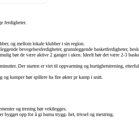
e ferdigheter.
bber, og mellom lokale klubber i sin region.
leggende bevegelsesferdigheter, grunnleggende basketferdigheter, beslut
t mulig bør de være aktive 2 ganger i uken. Ideelt bør det være 2-3 baske
nutter. Der starten er viet til oppvarming og hurtighetstrening, etterfu
ng og kamper bør spillere ha fire økter pr kamp i snitt.
ementer og trening bør vektlegges.
 bygget opp for å gi barna trygg- het, trivsel og mestring.