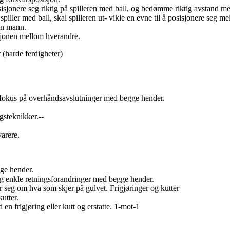
posisjonere seg riktig på spilleren med ball, og bedømme riktig avstand m
 spiller med ball, skal spilleren ut- vikle en evne til å posisjonere seg
gen mann.
sjonen mellom hverandre.
er (harde ferdigheter)
fokus på overhåndsavslutninger med begge hender.
gsteknikker.--
arere.
gge hender.
 og enkle retningsforandringer med begge hender.
 seg om hva som skjer på gulvet. Frigjøringer og kutter
utter.
en frigjøring eller kutt og erstatte. 1-mot-1