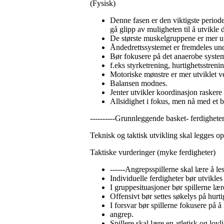
(Fysisk)
Denne fasen er den viktigste periode
gå glipp av muligheten til å utvikle
De største muskelgruppene er mer u
Åndedrettssystemet er fremdeles und
Bør fokusere på det anaerobe syste
f.eks styrketrening, hurtighetsstrenin
Motoriske mønstre er mer utviklet v
Balansen modnes.
Jenter utvikler koordinasjon raskere
Allsidighet i fokus, men nå med et 
----------Grunnleggende basket- ferdighete
Teknisk og taktisk utvikling skal legges opp
Taktiske vurderinger (myke ferdigheter)
------Angrepsspillerne skal lære å les
Individuelle ferdigheter bør utvikles 
I gruppesituasjoner bør spillerne lær
Offensivt bør settes søkelys på hurti
I forsvar bør spillerne fokusere på å
angrep.
Spillere skal lære en atletisk og lovl