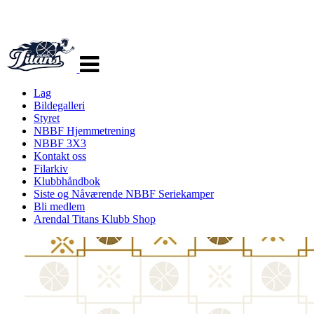
Veksle
navigasjon
Lag
Bildegalleri
Styret
NBBF Hjemmetrening
NBBF 3X3
Kontakt oss
Filarkiv
Klubbhåndbok
Siste og Nåværende NBBF Seriekamper
Bli medlem
Arendal Titans Klubb Shop