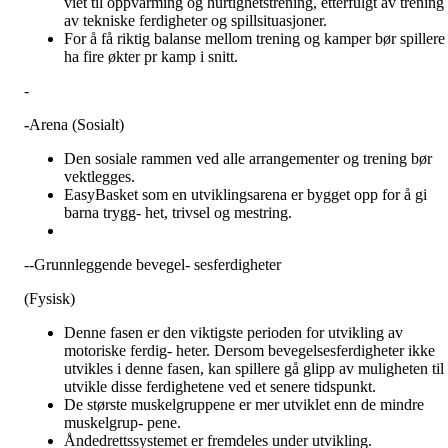
viet til oppvarming og hurtighetstrening, etterfulgt av trening
av tekniske ferdigheter og spillsituasjoner.
For å få riktig balanse mellom trening og kamper bør spillere
ha fire økter pr kamp i snitt.
-
-
Arena (Sosialt)
Den sosiale rammen ved alle arrangementer og trening bør
vektlegges.
EasyBasket som en utviklingsarena er bygget opp for å gi
barna trygg- het, trivsel og mestring.
--Grunnleggende bevegel- sesferdigheter
(Fysisk)
Denne fasen er den viktigste perioden for utvikling av
motoriske ferdig- heter. Dersom bevegelsesferdigheter ikke
utvikles i denne fasen, kan spillere gå glipp av muligheten til 
utvikle disse ferdighetene ved et senere tidspunkt.
De største muskelgruppene er mer utviklet enn de mindre
muskelgrup- pene.
Åndedrettssystemet er fremdeles under utvikling.