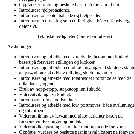
Oppfatte, vurdere og beslutte basert på forsvaret i fart.
Introdusere hjelprotasjoner.
Introduser konseptet ballside og hjelpeside.
Introdusere returtaking som en ferdighet, både offensivt og
defensivt.
--------------------Tekniske ferdigheter (harde ferdigheter)
Avslutninger
Introdusere og arbeide med skuddvalg; bedømme skuddet
basert på forsvaret, stillingen og klokken.
Introdusere og arbeide med ulike innganger til skuddet; skud
av pas- ninger, skudd av dribling, skudd av kutter.
Introdusere og arbeide med fotarbeidet i forbindelse med de
ulike inn- gangene.
Bruk av hopp-stopp, steg-stopp inn i skudd.
Videreutvikling av skuddet.
Introdusere formskuddsrutiner.
Introdusere og arbeide med low-postmoves, både avslutning
og fot- arbeid.
Videreutvikling av lay-up med ulike varianter basert på
forsvareren. Pasninger og mottak
Videreutvikle pasningsteknikker mot pressende forsvarer.
Oppfatte, vurdere og beslutte pasningsvalg basert på forsvare