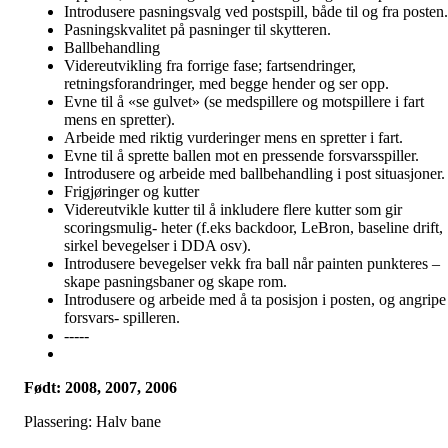
Introdusere pasningsvalg ved postspill, både til og fra posten.
Pasningskvalitet på pasninger til skytteren.
Ballbehandling
Videreutvikling fra forrige fase; fartsendringer,
retningsforandringer, med begge hender og ser opp.
Evne til å «se gulvet» (se medspillere og motspillere i fart
mens en spretter).
Arbeide med riktig vurderinger mens en spretter i fart.
Evne til å sprette ballen mot en pressende forsvarsspiller.
Introdusere og arbeide med ballbehandling i post situasjoner.
Frigjøringer og kutter
Videreutvikle kutter til å inkludere flere kutter som gir
scoringsmulig- heter (f.eks backdoor, LeBron, baseline drift,
sirkel bevegelser i DDA osv).
Introdusere bevegelser vekk fra ball når painten punkteres –
skape pasningsbaner og skape rom.
Introdusere og arbeide med å ta posisjon i posten, og angripe
forsvars- spilleren.
-----
Født: 2008, 2007, 2006
Plassering: Halv bane