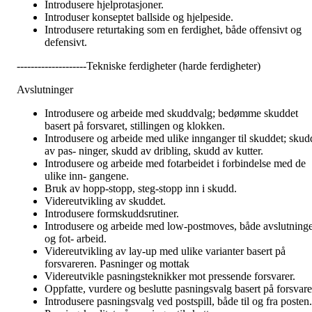
Introdusere hjelprotasjoner.
Introduser konseptet ballside og hjelpeside.
Introdusere returtaking som en ferdighet, både offensivt og
defensivt.
--------------------Tekniske ferdigheter (harde ferdigheter)
Avslutninger
Introdusere og arbeide med skuddvalg; bedømme skuddet
basert på forsvaret, stillingen og klokken.
Introdusere og arbeide med ulike innganger til skuddet; skud
av pas- ninger, skudd av dribling, skudd av kutter.
Introdusere og arbeide med fotarbeidet i forbindelse med de
ulike inn- gangene.
Bruk av hopp-stopp, steg-stopp inn i skudd.
Videreutvikling av skuddet.
Introdusere formskuddsrutiner.
Introdusere og arbeide med low-postmoves, både avslutning
og fot- arbeid.
Videreutvikling av lay-up med ulike varianter basert på
forsvareren. Pasninger og mottak
Videreutvikle pasningsteknikker mot pressende forsvarer.
Oppfatte, vurdere og beslutte pasningsvalg basert på forsvare
Introdusere pasningsvalg ved postspill, både til og fra posten.