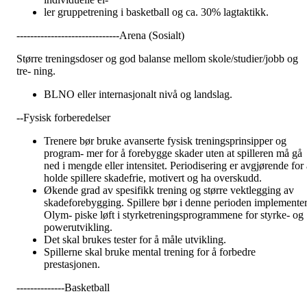
ler gruppetrening i basketball og ca. 30% lagtaktikk.
------------------------------Arena (Sosialt)
Større treningsdoser og god balanse mellom skole/studier/jobb og
tre- ning.
BLNO eller internasjonalt nivå og landslag.
--Fysisk forberedelser
Trenere bør bruke avanserte fysisk treningsprinsipper og
program- mer for å forebygge skader uten at spilleren må gå
ned i mengde eller intensitet. Periodisering er avgjørende for a
holde spillere skadefrie, motivert og ha overskudd.
Økende grad av spesifikk trening og større vektlegging av
skadeforebygging. Spillere bør i denne perioden implemente
Olym- piske løft i styrketreningsprogrammene for styrke- og
powerutvikling.
Det skal brukes tester for å måle utvikling.
Spillerne skal bruke mental trening for å forbedre
prestasjonen.
--------------Basketball