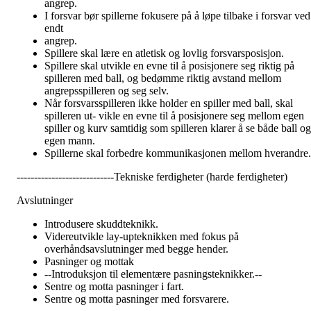
angrep.
I forsvar bør spillerne fokusere på å løpe tilbake i forsvar ved
endt
angrep.
Spillere skal lære en atletisk og lovlig forsvarsposisjon.
Spillere skal utvikle en evne til å posisjonere seg riktig på
spilleren med ball, og bedømme riktig avstand mellom
angrepsspilleren og seg selv.
Når forsvarsspilleren ikke holder en spiller med ball, skal
spilleren ut- vikle en evne til å posisjonere seg mellom egen
spiller og kurv samtidig som spilleren klarer å se både ball og
egen mann.
Spillerne skal forbedre kommunikasjonen mellom hverandre.
----------------------------Tekniske ferdigheter (harde ferdigheter)
Avslutninger
Introdusere skuddteknikk.
Videreutvikle lay-upteknikken med fokus på
overhåndsavslutninger med begge hender.
Pasninger og mottak
--Introduksjon til elementære pasningsteknikker.--
Sentre og motta pasninger i fart.
Sentre og motta pasninger med forsvarere.