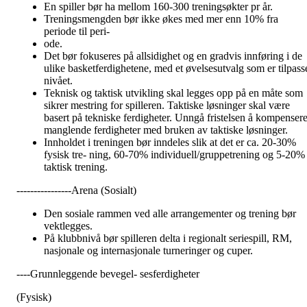
En spiller bør ha mellom 160-300 treningsøkter pr år.
Treningsmengden bør ikke økes med mer enn 10% fra
periode til peri-
ode.
Det bør fokuseres på allsidighet og en gradvis innføring i de
ulike basketferdighetene, med et øvelsesutvalg som er tilpass
nivået.
Teknisk og taktisk utvikling skal legges opp på en måte som
sikrer mestring for spilleren. Taktiske løsninger skal være
basert på tekniske ferdigheter. Unngå fristelsen å kompenser
manglende ferdigheter med bruken av taktiske løsninger.
Innholdet i treningen bør inndeles slik at det er ca. 20-30%
fysisk tre- ning, 60-70% individuell/gruppetrening og 5-20%
taktisk trening.
----------------Arena (Sosialt)
Den sosiale rammen ved alle arrangementer og trening bør
vektlegges.
På klubbnivå bør spilleren delta i regionalt seriespill, RM,
nasjonale og internasjonale turneringer og cuper.
----Grunnleggende bevegel- sesferdigheter
(Fysisk)