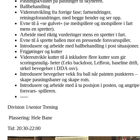
Pasningskvalitet på pasninger til skytteren.
Ballbehandling
Videreutvikling fra forrige fase; fartsendringer,
retningsforandringer, med begge hender og ser opp.
Evne til å «se gulvet» (se medspillere og motspillere i fart
mens en spretter).
Arbeide med riktig vurderinger mens en spretter i fart.
Evne til å sprette ballen mot en pressende forsvarsspiller.
Introdusere og arbeide med ballbehandling i post situasjoner.
Frigjøringer og kutter
Videreutvikle kutter til å inkludere flere kutter som gir
scoringsmulig- heter (f.eks backdoor, LeBron, baseline drift,
sirkel bevegelser i DDA osv).
Introdusere bevegelser vekk fra ball når painten punkteres –
skape pasningsbaner og skape rom.
Introdusere og arbeide med å ta posisjon i posten, og angripe
forsvars- spilleren.
-----
Division 1/senior Trening
Plassering: Hele Bane
Tid: 20:30-22:00