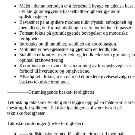
Målet i denne perioden er å fortsette å bygge en atletisk base,
utvikle grunnleggende basketballferdigheter gjennom
spillsituasjoner.
Bevissthet på at spillere modnes ulikt (fysisk, emosjonelt og
mentalt) og derfor må utviklingen være individuelt tilpasset.
Fortsatt fokus på grunnleggende bevegelser og motoriske
ferdigheter.
Introduksjon til mobilitet, stabilitet og koordinasjon.
Mobilitet er bevegelsesutslag gjennom en leddkjede.
Stabilitet er kontroll over ledd og leddkjeder som grunnlag fo
optimal kraftoverføring.
Koordinasjon er evnen til samordning av kroppsbevegelser i
forhold til hverandre og omgivelsene.
Allsidighet i fokus, men nå med et bredere øvelsesutvalg i d
basket- tekniske treningen.
--------------Grunnleggende basket- ferdigheter
Teknisk og taktiske utvikling skal legges opp på en måte som sikrer
mestring for spilleren. Taktiske løsninger skal være basert på
tekniske ferdigheter.
Taktiske vurderinger (myke ferdigheter)
------Spillsituasjoner med få spillere gir mer tid med ball.