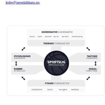
leder@arendaltitans.no