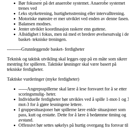
Bør fokusere på det anaerobe systemet. Anaerobe systemet
trenes ved
f.eks styrketrening, hurtighetsstrening eller intervalltrening.
Motoriske mønstre er mer utviklet ved enden av denne fasen.
Balansen modnes.
Jenter utvikler koordinasjon raskere enn guttene.
Allsidighet i fokus, men nå med et bredere øvelsesutvalg i d
basket- tekniske treningen.
----------Grunnleggende basket- ferdigheter
Teknisk og taktisk utvikling skal legges opp på en måte som sikrer
mestring for spilleren. Taktiske løsninger skal være basert på
tekniske ferdigheter.
Taktiske vurderinger (myke ferdigheter)
------Angrepsspillerne skal lære å lese forsvaret for å se etter
scoringsmulig- heter.
Individuelle ferdigheter bør utvikles ved å spille 1-mot-1 og 
mot-3 for å gjøre lesningene lettere.
I gruppesituasjoner bør spillerne lære enkle situasjoner som
pass, kutt og erstatte. Dette for å lære å bedømme timing og
avstand.
Offensivt bør settes søkelys på hurtig overgang fra forsvar til