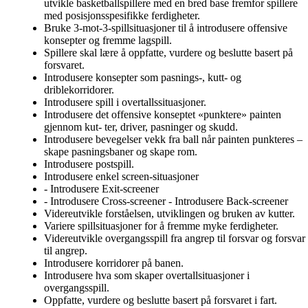
utvikle basketballspillere med en bred base fremfor spillere
med posisjonsspesifikke ferdigheter.
Bruke 3-mot-3-spillsituasjoner til å introdusere offensive
konsepter og fremme lagspill.
Spillere skal lære å oppfatte, vurdere og beslutte basert på
forsvaret.
Introdusere konsepter som pasnings-, kutt- og
driblekorridorer.
Introdusere spill i overtallssituasjoner.
Introdusere det offensive konseptet «punktere» painten
gjennom kut- ter, driver, pasninger og skudd.
Introdusere bevegelser vekk fra ball når painten punkteres –
skape pasningsbaner og skape rom.
Introdusere postspill.
Introdusere enkel screen-situasjoner
- Introdusere Exit-screener
- Introdusere Cross-screener - Introdusere Back-screener
Videreutvikle forståelsen, utviklingen og bruken av kutter.
Variere spillsituasjoner for å fremme myke ferdigheter.
Videreutvikle overgangsspill fra angrep til forsvar og forsvar
til angrep.
Introdusere korridorer på banen.
Introdusere hva som skaper overtallsituasjoner i
overgangsspill.
Oppfatte, vurdere og beslutte basert på forsvaret i fart.