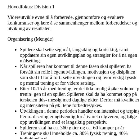
Hovedfokus: Division 1
Videreutvikle evne til å forberede, gjennomføre og evaluere
konkurranser og lære å se sammenhenger mellom forberedelser og
utvikling av resultater.
Organisering (Mengde)
Spillere skal sette seg mål, langsiktig og kortsiktig, samt
oppdatere sin egen utviklingsplan og strategier for å nå egen
målsetting.
Når spilleren har kommet til denne fasen skal spilleren ha
forstått sin rolle i egenutviklingen, motivasjon og disiplinen
som skal til for å fort- sette utviklingen og hvor viktig fysisk
og mental trening er for videre satsing.
Etter 10-15 år med trening, er det ikke mulig å øke volumet p
trenin- gen til en spiller. Spilleren skal da ha kommet opp på
terskelen tids- messig med daglige økter. Derfor må kvalitete
og intensiteten på øk- tene forbedres/økes.
Utviklingen i denne perioden handler om intensitet og terpin
Perio- disering er nødvendig for å ivareta utøveren, og følge
opp utviklingen med et langsiktig perspektiv.
Spilleren skal ha ca. 360 økter og ca. 60 kamper pr år
Treningene skal inneholde ca. 30% fysisk trening, 40%
individuelle el-