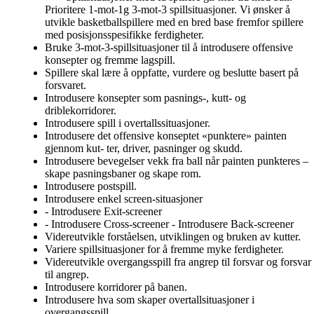
Prioritere 1-mot-1g 3-mot-3 spillsituasjoner. Vi ønsker å
utvikle basketballspillere med en bred base fremfor spillere
med posisjonsspesifikke ferdigheter.
Bruke 3-mot-3-spillsituasjoner til å introdusere offensive
konsepter og fremme lagspill.
Spillere skal lære å oppfatte, vurdere og beslutte basert på
forsvaret.
Introdusere konsepter som pasnings-, kutt- og
driblekorridorer.
Introdusere spill i overtallssituasjoner.
Introdusere det offensive konseptet «punktere» painten
gjennom kut- ter, driver, pasninger og skudd.
Introdusere bevegelser vekk fra ball når painten punkteres –
skape pasningsbaner og skape rom.
Introdusere postspill.
Introdusere enkel screen-situasjoner
- Introdusere Exit-screener
- Introdusere Cross-screener - Introdusere Back-screener
Videreutvikle forståelsen, utviklingen og bruken av kutter.
Variere spillsituasjoner for å fremme myke ferdigheter.
Videreutvikle overgangsspill fra angrep til forsvar og forsvar
til angrep.
Introdusere korridorer på banen.
Introdusere hva som skaper overtallsituasjoner i
overgangsspill.