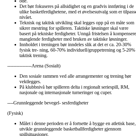
ode.
Det bør fokuseres på allsidighet og en gradvis innføring i de
ulike basketferdighetene, med et øvelsesutvalg som er tilpass
nivået.
Teknisk og taktisk utvikling skal legges opp på en måte som
sikrer mestring for spilleren. Taktiske løsninger skal være
basert på tekniske ferdigheter. Unngå fristelsen å kompenser
manglende ferdigheter med bruken av taktiske løsninger.
Innholdet i treningen bør inndeles slik at det er ca. 20-30%
fysisk tre- ning, 60-70% individuell/gruppetrening og 5-20%
taktisk trening.
----------------Arena (Sosialt)
Den sosiale rammen ved alle arrangementer og trening bør
vektlegges.
På klubbnivå bør spilleren delta i regionalt seriespill, RM,
nasjonale og internasjonale turneringer og cuper.
----Grunnleggende bevegel- sesferdigheter
(Fysisk)
Målet i denne perioden er å fortsette å bygge en atletisk base,
utvikle grunnleggende basketballferdigheter gjennom
spillsituasjoner.