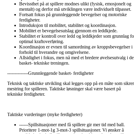
Bevissthet på at spillere modnes ulikt (fysisk, emosjonelt og
mentalt) og derfor må utviklingen være individuelt tilpasset.
Fortsatt fokus på grunnleggende bevegelser og motoriske
ferdigheter.
Introduksjon til mobilitet, stabilitet og koordinasjon.
Mobilitet er bevegelsesutslag gjennom en leddkjede.
Stabilitet er kontroll over ledd og leddkjeder som grunnlag fo
optimal kraftoverføring.
Koordinasjon er evnen til samordning av kroppsbevegelser i
forhold til hverandre og omgivelsene.
Allsidighet i fokus, men nå med et bredere øvelsesutvalg i d
basket- tekniske treningen.
--------------Grunnleggende basket- ferdigheter
Teknisk og taktiske utvikling skal legges opp på en måte som sikrer
mestring for spilleren. Taktiske løsninger skal være basert på
tekniske ferdigheter.
Taktiske vurderinger (myke ferdigheter)
------Spillsituasjoner med få spillere gir mer tid med ball.
Prioritere 1-mot-1g 3-mot-3 spillsituasjoner. Vi ønsker å