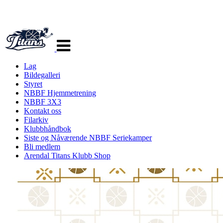
Veksle
navigasjon
Lag
Bildegalleri
Styret
NBBF Hjemmetrening
NBBF 3X3
Kontakt oss
Filarkiv
Klubbhåndbok
Siste og Nåværende NBBF Seriekamper
Bli medlem
Arendal Titans Klubb Shop