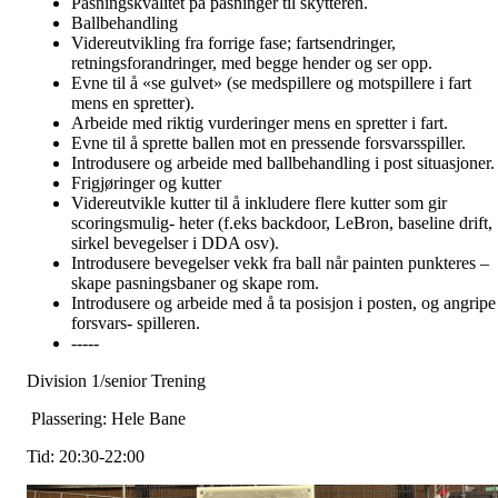
Pasningskvalitet på pasninger til skytteren.
Ballbehandling
Videreutvikling fra forrige fase; fartsendringer,
retningsforandringer, med begge hender og ser opp.
Evne til å «se gulvet» (se medspillere og motspillere i fart
mens en spretter).
Arbeide med riktig vurderinger mens en spretter i fart.
Evne til å sprette ballen mot en pressende forsvarsspiller.
Introdusere og arbeide med ballbehandling i post situasjoner.
Frigjøringer og kutter
Videreutvikle kutter til å inkludere flere kutter som gir
scoringsmulig- heter (f.eks backdoor, LeBron, baseline drift,
sirkel bevegelser i DDA osv).
Introdusere bevegelser vekk fra ball når painten punkteres –
skape pasningsbaner og skape rom.
Introdusere og arbeide med å ta posisjon i posten, og angripe
forsvars- spilleren.
-----
Division 1/senior Trening
Plassering: Hele Bane
Tid: 20:30-22:00