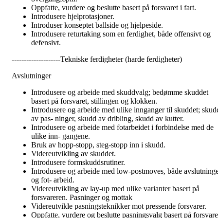
Oppfatte, vurdere og beslutte basert på forsvaret i fart.
Introdusere hjelprotasjoner.
Introduser konseptet ballside og hjelpeside.
Introdusere returtaking som en ferdighet, både offensivt og
defensivt.
--------------------Tekniske ferdigheter (harde ferdigheter)
Avslutninger
Introdusere og arbeide med skuddvalg; bedømme skuddet
basert på forsvaret, stillingen og klokken.
Introdusere og arbeide med ulike innganger til skuddet; skud
av pas- ninger, skudd av dribling, skudd av kutter.
Introdusere og arbeide med fotarbeidet i forbindelse med de
ulike inn- gangene.
Bruk av hopp-stopp, steg-stopp inn i skudd.
Videreutvikling av skuddet.
Introdusere formskuddsrutiner.
Introdusere og arbeide med low-postmoves, både avslutning
og fot- arbeid.
Videreutvikling av lay-up med ulike varianter basert på
forsvareren. Pasninger og mottak
Videreutvikle pasningsteknikker mot pressende forsvarer.
Oppfatte, vurdere og beslutte pasningsvalg basert på forsvare