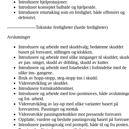
Introdusere hjelprotasjoner.
Introduser konseptet ballside og hjelpeside.
Introdusere returtaking som en ferdighet, både offensivt og
defensivt.
--------------------Tekniske ferdigheter (harde ferdigheter)
Avslutninger
Introdusere og arbeide med skuddvalg; bedømme skuddet
basert på forsvaret, stillingen og klokken.
Introdusere og arbeide med ulike innganger til skuddet; skud
av pas- ninger, skudd av dribling, skudd av kutter.
Introdusere og arbeide med fotarbeidet i forbindelse med de
ulike inn- gangene.
Bruk av hopp-stopp, steg-stopp inn i skudd.
Videreutvikling av skuddet.
Introdusere formskuddsrutiner.
Introdusere og arbeide med low-postmoves, både avslutning
og fot- arbeid.
Videreutvikling av lay-up med ulike varianter basert på
forsvareren. Pasninger og mottak
Videreutvikle pasningsteknikker mot pressende forsvarer.
Oppfatte, vurdere og beslutte pasningsvalg basert på forsvare
Introdusere pasningsvalg ved postspill, både til og fra posten.