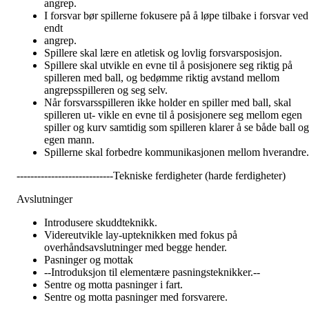
angrep.
I forsvar bør spillerne fokusere på å løpe tilbake i forsvar ved
endt
angrep.
Spillere skal lære en atletisk og lovlig forsvarsposisjon.
Spillere skal utvikle en evne til å posisjonere seg riktig på
spilleren med ball, og bedømme riktig avstand mellom
angrepsspilleren og seg selv.
Når forsvarsspilleren ikke holder en spiller med ball, skal
spilleren ut- vikle en evne til å posisjonere seg mellom egen
spiller og kurv samtidig som spilleren klarer å se både ball og
egen mann.
Spillerne skal forbedre kommunikasjonen mellom hverandre.
----------------------------Tekniske ferdigheter (harde ferdigheter)
Avslutninger
Introdusere skuddteknikk.
Videreutvikle lay-upteknikken med fokus på
overhåndsavslutninger med begge hender.
Pasninger og mottak
--Introduksjon til elementære pasningsteknikker.--
Sentre og motta pasninger i fart.
Sentre og motta pasninger med forsvarere.