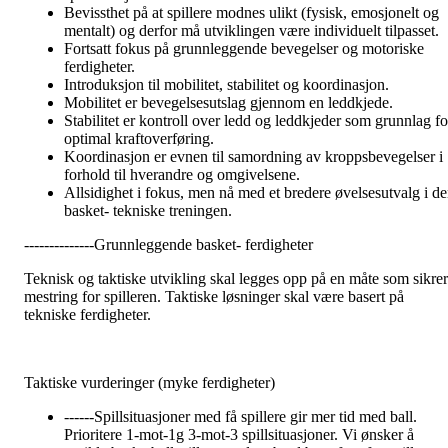
Bevissthet på at spillere modnes ulikt (fysisk, emosjonelt og
mentalt) og derfor må utviklingen være individuelt tilpasset.
Fortsatt fokus på grunnleggende bevegelser og motoriske
ferdigheter.
Introduksjon til mobilitet, stabilitet og koordinasjon.
Mobilitet er bevegelsesutslag gjennom en leddkjede.
Stabilitet er kontroll over ledd og leddkjeder som grunnlag fo
optimal kraftoverføring.
Koordinasjon er evnen til samordning av kroppsbevegelser i
forhold til hverandre og omgivelsene.
Allsidighet i fokus, men nå med et bredere øvelsesutvalg i d
basket- tekniske treningen.
--------------Grunnleggende basket- ferdigheter
Teknisk og taktiske utvikling skal legges opp på en måte som sikrer
mestring for spilleren. Taktiske løsninger skal være basert på
tekniske ferdigheter.
Taktiske vurderinger (myke ferdigheter)
------Spillsituasjoner med få spillere gir mer tid med ball.
Prioritere 1-mot-1g 3-mot-3 spillsituasjoner. Vi ønsker å