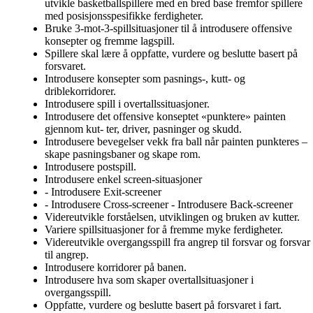
utvikle basketballspillere med en bred base fremfor spillere
med posisjonsspesifikke ferdigheter.
Bruke 3-mot-3-spillsituasjoner til å introdusere offensive
konsepter og fremme lagspill.
Spillere skal lære å oppfatte, vurdere og beslutte basert på
forsvaret.
Introdusere konsepter som pasnings-, kutt- og
driblekorridorer.
Introdusere spill i overtallssituasjoner.
Introdusere det offensive konseptet «punktere» painten
gjennom kut- ter, driver, pasninger og skudd.
Introdusere bevegelser vekk fra ball når painten punkteres –
skape pasningsbaner og skape rom.
Introdusere postspill.
Introdusere enkel screen-situasjoner
- Introdusere Exit-screener
- Introdusere Cross-screener - Introdusere Back-screener
Videreutvikle forståelsen, utviklingen og bruken av kutter.
Variere spillsituasjoner for å fremme myke ferdigheter.
Videreutvikle overgangsspill fra angrep til forsvar og forsvar
til angrep.
Introdusere korridorer på banen.
Introdusere hva som skaper overtallsituasjoner i
overgangsspill.
Oppfatte, vurdere og beslutte basert på forsvaret i fart.