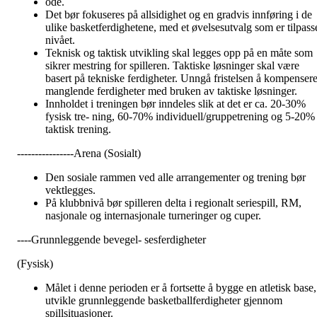
ode.
Det bør fokuseres på allsidighet og en gradvis innføring i de
ulike basketferdighetene, med et øvelsesutvalg som er tilpass
nivået.
Teknisk og taktisk utvikling skal legges opp på en måte som
sikrer mestring for spilleren. Taktiske løsninger skal være
basert på tekniske ferdigheter. Unngå fristelsen å kompenser
manglende ferdigheter med bruken av taktiske løsninger.
Innholdet i treningen bør inndeles slik at det er ca. 20-30%
fysisk tre- ning, 60-70% individuell/gruppetrening og 5-20%
taktisk trening.
----------------Arena (Sosialt)
Den sosiale rammen ved alle arrangementer og trening bør
vektlegges.
På klubbnivå bør spilleren delta i regionalt seriespill, RM,
nasjonale og internasjonale turneringer og cuper.
----Grunnleggende bevegel- sesferdigheter
(Fysisk)
Målet i denne perioden er å fortsette å bygge en atletisk base,
utvikle grunnleggende basketballferdigheter gjennom
spillsituasjoner.