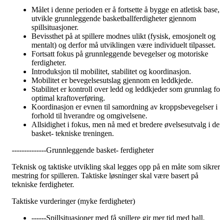
Målet i denne perioden er å fortsette å bygge en atletisk base,
utvikle grunnleggende basketballferdigheter gjennom
spillsituasjoner.
Bevissthet på at spillere modnes ulikt (fysisk, emosjonelt og
mentalt) og derfor må utviklingen være individuelt tilpasset.
Fortsatt fokus på grunnleggende bevegelser og motoriske
ferdigheter.
Introduksjon til mobilitet, stabilitet og koordinasjon.
Mobilitet er bevegelsesutslag gjennom en leddkjede.
Stabilitet er kontroll over ledd og leddkjeder som grunnlag fo
optimal kraftoverføring.
Koordinasjon er evnen til samordning av kroppsbevegelser i
forhold til hverandre og omgivelsene.
Allsidighet i fokus, men nå med et bredere øvelsesutvalg i d
basket- tekniske treningen.
--------------Grunnleggende basket- ferdigheter
Teknisk og taktiske utvikling skal legges opp på en måte som sikrer
mestring for spilleren. Taktiske løsninger skal være basert på
tekniske ferdigheter.
Taktiske vurderinger (myke ferdigheter)
------Spillsituasjoner med få spillere gir mer tid med ball.