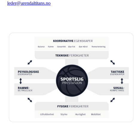
leder@arendaltitans.no