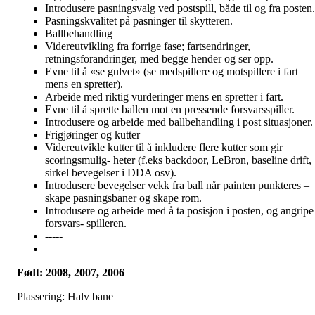
Introdusere pasningsvalg ved postspill, både til og fra posten.
Pasningskvalitet på pasninger til skytteren.
Ballbehandling
Videreutvikling fra forrige fase; fartsendringer,
retningsforandringer, med begge hender og ser opp.
Evne til å «se gulvet» (se medspillere og motspillere i fart
mens en spretter).
Arbeide med riktig vurderinger mens en spretter i fart.
Evne til å sprette ballen mot en pressende forsvarsspiller.
Introdusere og arbeide med ballbehandling i post situasjoner.
Frigjøringer og kutter
Videreutvikle kutter til å inkludere flere kutter som gir
scoringsmulig- heter (f.eks backdoor, LeBron, baseline drift,
sirkel bevegelser i DDA osv).
Introdusere bevegelser vekk fra ball når painten punkteres –
skape pasningsbaner og skape rom.
Introdusere og arbeide med å ta posisjon i posten, og angripe
forsvars- spilleren.
-----
Født: 2008, 2007, 2006
Plassering: Halv bane