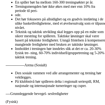
En spiller bør ha mellom 160-300 treningsøkter pr år.
Treningsmengden bør ikke økes med mer enn 10% fra
periode til peri-
ode.
Det bør fokuseres på allsidighet og en gradvis innføring i de
ulike basketferdighetene, med et øvelsesutvalg som er tilpass
nivået.
Teknisk og taktisk utvikling skal legges opp på en måte som
sikrer mestring for spilleren. Taktiske løsninger skal være
basert på tekniske ferdigheter. Unngå fristelsen å kompenser
manglende ferdigheter med bruken av taktiske løsninger.
Innholdet i treningen bør inndeles slik at det er ca. 20-30%
fysisk tre- ning, 60-70% individuell/gruppetrening og 5-20%
taktisk trening.
----------------Arena (Sosialt)
Den sosiale rammen ved alle arrangementer og trening bør
vektlegges.
På klubbnivå bør spilleren delta i regionalt seriespill, RM,
nasjonale og internasjonale turneringer og cuper.
----Grunnleggende bevegel- sesferdigheter
(Fysisk)