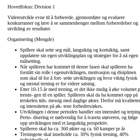
Hovedfokus: Division 1
Videreutvikle evne til å forberede, gjennomføre og evaluere
konkurranser og lære å se sammenhenger mellom forberedelser og
utvikling av resultater.
Organisering (Mengde)
Spillere skal sette seg mål, langsiktig og kortsiktig, samt
oppdatere sin egen utviklingsplan og strategier for å nå egen
målsetting.
Når spilleren har kommet til denne fasen skal spilleren ha
forstått sin rolle i egenutviklingen, motivasjon og disiplinen
som skal til for å fort- sette utviklingen og hvor viktig fysisk
og mental trening er for videre satsing.
Etter 10-15 år med trening, er det ikke mulig å øke volumet p
trenin- gen til en spiller. Spilleren skal da ha kommet opp på
terskelen tids- messig med daglige økter. Derfor må kvalitete
og intensiteten på øk- tene forbedres/økes.
Utviklingen i denne perioden handler om intensitet og terpin
Perio- disering er nødvendig for å ivareta utøveren, og følge
opp utviklingen med et langsiktig perspektiv.
Spilleren skal ha ca. 360 økter og ca. 60 kamper pr år
Treningene skal inneholde ca. 30% fysisk trening, 40%
individuelle el-