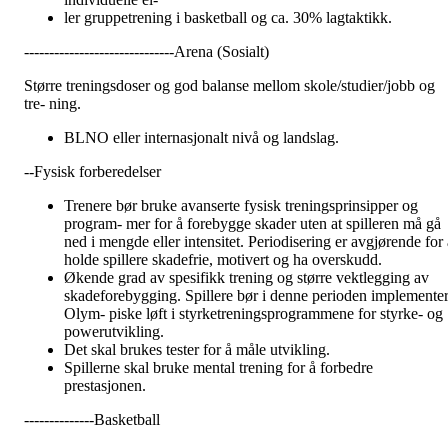
ler gruppetrening i basketball og ca. 30% lagtaktikk.
------------------------------Arena (Sosialt)
Større treningsdoser og god balanse mellom skole/studier/jobb og
tre- ning.
BLNO eller internasjonalt nivå og landslag.
--Fysisk forberedelser
Trenere bør bruke avanserte fysisk treningsprinsipper og
program- mer for å forebygge skader uten at spilleren må gå
ned i mengde eller intensitet. Periodisering er avgjørende for a
holde spillere skadefrie, motivert og ha overskudd.
Økende grad av spesifikk trening og større vektlegging av
skadeforebygging. Spillere bør i denne perioden implemente
Olym- piske løft i styrketreningsprogrammene for styrke- og
powerutvikling.
Det skal brukes tester for å måle utvikling.
Spillerne skal bruke mental trening for å forbedre
prestasjonen.
--------------Basketball