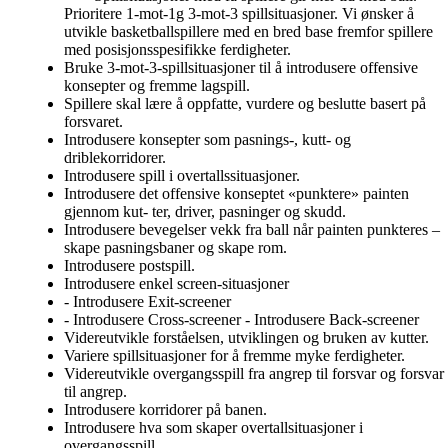
Prioritere 1-mot-1g 3-mot-3 spillsituasjoner. Vi ønsker å
utvikle basketballspillere med en bred base fremfor spillere
med posisjonsspesifikke ferdigheter.
Bruke 3-mot-3-spillsituasjoner til å introdusere offensive
konsepter og fremme lagspill.
Spillere skal lære å oppfatte, vurdere og beslutte basert på
forsvaret.
Introdusere konsepter som pasnings-, kutt- og
driblekorridorer.
Introdusere spill i overtallssituasjoner.
Introdusere det offensive konseptet «punktere» painten
gjennom kut- ter, driver, pasninger og skudd.
Introdusere bevegelser vekk fra ball når painten punkteres –
skape pasningsbaner og skape rom.
Introdusere postspill.
Introdusere enkel screen-situasjoner
- Introdusere Exit-screener
- Introdusere Cross-screener - Introdusere Back-screener
Videreutvikle forståelsen, utviklingen og bruken av kutter.
Variere spillsituasjoner for å fremme myke ferdigheter.
Videreutvikle overgangsspill fra angrep til forsvar og forsvar
til angrep.
Introdusere korridorer på banen.
Introdusere hva som skaper overtallsituasjoner i
overgangsspill.