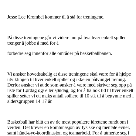
Jesse Lee Krombel kommer til å stå for treningene.
På disse treningene går vi videre inn på hva hver enkelt spiller
trenger å jobbe å med for å
forbedre seg innenfor alle områder på basketballbanen.
Vi ønsker hovedsakelig at disse treningene skal være for å hjelpe
utviklingen til hver enkelt spiller og ikke en påtvunget trening.
Derfor ønsker vi at de som ønsker å være med skriver seg opp på
liste for Lørdag og/ eller søndag, og for å ha nok tid til hver enkelt
spiller setter vi ett maks antall spillere til 10 stk til å begynne med i
aldersgruppen 14-17 år.
Basketball har blitt en av de mest populære idrettene rundt om i
verden. Det krever en kombinasjon av fysiske og mentale evner,
samt hånd-øye-koordinasjon og teamarbeid. For å utmerke seg i