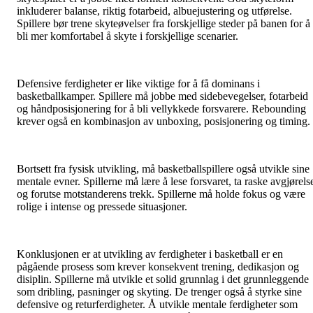
inkluderer balanse, riktig fotarbeid, albuejustering og utførelse.
Spillere bør trene skyteøvelser fra forskjellige steder på banen for å
bli mer komfortabel å skyte i forskjellige scenarier.
Defensive ferdigheter er like viktige for å få dominans i
basketballkamper. Spillere må jobbe med sidebevegelser, fotarbeid
og håndposisjonering for å bli vellykkede forsvarere. Rebounding
krever også en kombinasjon av unboxing, posisjonering og timing.
Bortsett fra fysisk utvikling, må basketballspillere også utvikle sine
mentale evner. Spillerne må lære å lese forsvaret, ta raske avgjørels
og forutse motstanderens trekk. Spillerne må holde fokus og være
rolige i intense og pressede situasjoner.
Konklusjonen er at utvikling av ferdigheter i basketball er en
pågående prosess som krever konsekvent trening, dedikasjon og
disiplin. Spillerne må utvikle et solid grunnlag i det grunnleggende
som dribling, pasninger og skyting. De trenger også å styrke sine
defensive og returferdigheter. Å utvikle mentale ferdigheter som