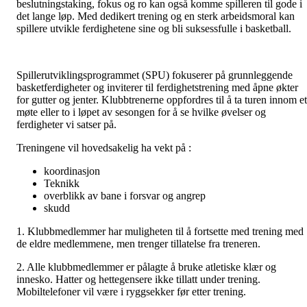
beslutningstaking, fokus og ro kan også komme spilleren til gode i
det lange løp. Med dedikert trening og en sterk arbeidsmoral kan
spillere utvikle ferdighetene sine og bli suksessfulle i basketball.
Spillerutviklingsprogrammet (SPU) fokuserer på grunnleggende
basketferdigheter og inviterer til ferdighetstrening med åpne økter
for gutter og jenter. Klubbtrenerne oppfordres til å ta turen innom et
møte eller to i løpet av sesongen for å se hvilke øvelser og
ferdigheter vi satser på.
Treningene vil hovedsakelig ha vekt på :
koordinasjon
Teknikk
overblikk av bane i forsvar og angrep
skudd
1. Klubbmedlemmer har muligheten til å fortsette med trening med
de eldre medlemmene, men trenger tillatelse fra treneren.
2. Alle klubbmedlemmer er pålagte å bruke atletiske klær og
innesko. Hatter og hettegensere ikke tillatt under trening.
Mobiltelefoner vil være i ryggsekker før etter trening.