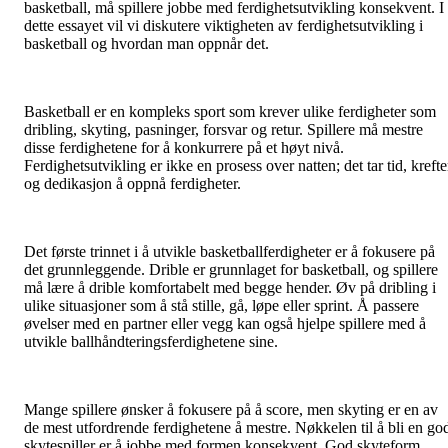
basketball, må spillere jobbe med ferdighetsutvikling konsekvent. I
dette essayet vil vi diskutere viktigheten av ferdighetsutvikling i
basketball og hvordan man oppnår det.
Basketball er en kompleks sport som krever ulike ferdigheter som
dribling, skyting, pasninger, forsvar og retur. Spillere må mestre
disse ferdighetene for å konkurrere på et høyt nivå.
Ferdighetsutvikling er ikke en prosess over natten; det tar tid, krefte
og dedikasjon å oppnå ferdigheter.
Det første trinnet i å utvikle basketballferdigheter er å fokusere på
det grunnleggende. Drible er grunnlaget for basketball, og spillere
må lære å drible komfortabelt med begge hender. Øv på dribling i
ulike situasjoner som å stå stille, gå, løpe eller sprint. Å passere
øvelser med en partner eller vegg kan også hjelpe spillere med å
utvikle ballhåndteringsferdighetene sine.
Mange spillere ønsker å fokusere på å score, men skyting er en av
de mest utfordrende ferdighetene å mestre. Nøkkelen til å bli en go
skytespiller er å jobbe med formen konsekvent. God skyteform