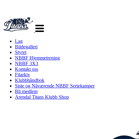
Veksle
navigasjon
Lag
Bildegalleri
Styret
NBBF Hjemmetrening
NBBF 3X3
Kontakt oss
Filarkiv
Klubbhåndbok
Siste og Nåværende NBBF Seriekamper
Bli medlem
Arendal Titans Klubb Shop