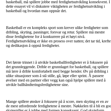
basketball, må spillere jobbe med ferdighetsutvikling konsekvent. I
dette essayet vil vi diskutere viktigheten av ferdighetsutvikling i
basketball og hvordan man oppnår det.
Basketball er en kompleks sport som krever ulike ferdigheter som
dribling, skyting, pasninger, forsvar og retur. Spillere må mestre
disse ferdighetene for å konkurrere på et høyt nivå.
Ferdighetsutvikling er ikke en prosess over natten; det tar tid, krefte
og dedikasjon å oppnå ferdigheter.
Det første trinnet i å utvikle basketballferdigheter er å fokusere på
det grunnleggende. Drible er grunnlaget for basketball, og spillere
må lære å drible komfortabelt med begge hender. Øv på dribling i
ulike situasjoner som å stå stille, gå, løpe eller sprint. Å passere
øvelser med en partner eller vegg kan også hjelpe spillere med å
utvikle ballhåndteringsferdighetene sine.
Mange spillere ønsker å fokusere på å score, men skyting er en av
de mest utfordrende ferdighetene å mestre. Nøkkelen til å bli en go
skytespiller er å jobbe med formen konsekvent. God skyteform