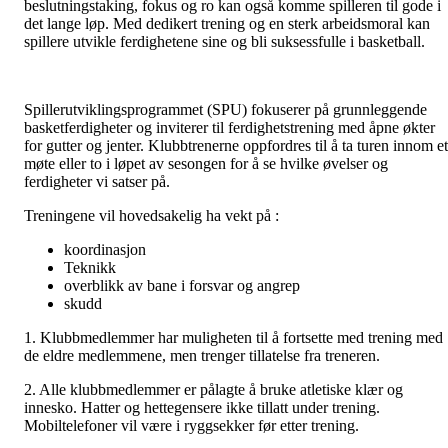
beslutningstaking, fokus og ro kan også komme spilleren til gode i
det lange løp. Med dedikert trening og en sterk arbeidsmoral kan
spillere utvikle ferdighetene sine og bli suksessfulle i basketball.
Spillerutviklingsprogrammet (SPU) fokuserer på grunnleggende
basketferdigheter og inviterer til ferdighetstrening med åpne økter
for gutter og jenter. Klubbtrenerne oppfordres til å ta turen innom et
møte eller to i løpet av sesongen for å se hvilke øvelser og
ferdigheter vi satser på.
Treningene vil hovedsakelig ha vekt på :
koordinasjon
Teknikk
overblikk av bane i forsvar og angrep
skudd
1. Klubbmedlemmer har muligheten til å fortsette med trening med
de eldre medlemmene, men trenger tillatelse fra treneren.
2. Alle klubbmedlemmer er pålagte å bruke atletiske klær og
innesko. Hatter og hettegensere ikke tillatt under trening.
Mobiltelefoner vil være i ryggsekker før etter trening.