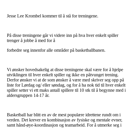
Jesse Lee Krombel kommer til å stå for treningene.
På disse treningene går vi videre inn på hva hver enkelt spiller
trenger å jobbe å med for å
forbedre seg innenfor alle områder på basketballbanen.
Vi ønsker hovedsakelig at disse treningene skal være for å hjelpe
utviklingen til hver enkelt spiller og ikke en påtvunget trening.
Derfor ønsker vi at de som ønsker å være med skriver seg opp på
liste for Lørdag og/ eller søndag, og for å ha nok tid til hver enkelt
spiller setter vi ett maks antall spillere til 10 stk til å begynne med i
aldersgruppen 14-17 år.
Basketball har blitt en av de mest populære idrettene rundt om i
verden. Det krever en kombinasjon av fysiske og mentale evner,
samt hånd-øye-koordinasjon og teamarbeid. For å utmerke seg i