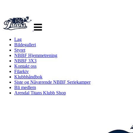
Veksle
navigasjon
Lag
Bildegalleri
Styret
NBBF Hjemmetrening
NBBF 3X3
Kontakt oss
Filarkiv
Klubbhåndbok
Siste og Nåværende NBBF Seriekamper
Bli medlem
Arendal Titans Klubb Shop