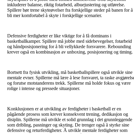
inkluderer balanse, riktig fotarbeid, albuejustering og utførelse.
Spillere bør trene skyteøvelser fra forskjellige steder på banen for å
bli mer komfortabel å skyte i forskjellige scenarier.
Defensive ferdigheter er like viktige for å få dominans i
basketballkamper. Spillere må jobbe med sidebevegelser, fotarbeid
og håndposisjonering for å bli vellykkede forsvarere. Rebounding
krever også en kombinasjon av unboxing, posisjonering og timing.
Bortsett fra fysisk utvikling, må basketballspillere også utvikle sine
mentale evner. Spillerne må lære å lese forsvaret, ta raske avgjørels
og forutse motstanderens trekk. Spillerne må holde fokus og være
rolige i intense og pressede situasjoner.
Konklusjonen er at utvikling av ferdigheter i basketball er en
pågående prosess som krever konsekvent trening, dedikasjon og
disiplin. Spillerne må utvikle et solid grunnlag i det grunnleggende
som dribling, pasninger og skyting. De trenger også å styrke sine
defensive og returferdigheter. Å utvikle mentale ferdigheter som