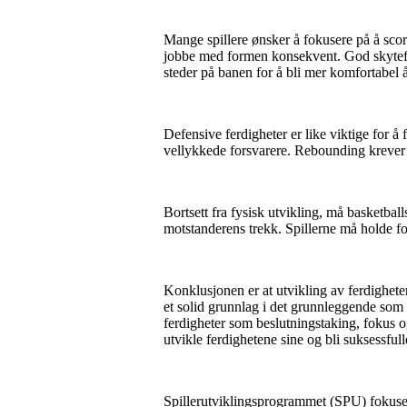
Mange spillere ønsker å fokusere på å score
jobbe med formen konsekvent. God skyteform 
steder på banen for å bli mer komfortabel å 
Defensive ferdigheter er like viktige for 
vellykkede forsvarere. Rebounding krever
Bortsett fra fysisk utvikling, må basketball
motstanderens trekk. Spillerne må holde fo
Konklusjonen er at utvikling av ferdighete
et solid grunnlag i det grunnleggende som 
ferdigheter som beslutningstaking, fokus o
utvikle ferdighetene sine og bli suksessfull
Spillerutviklingsprogrammet (SPU) fokusere