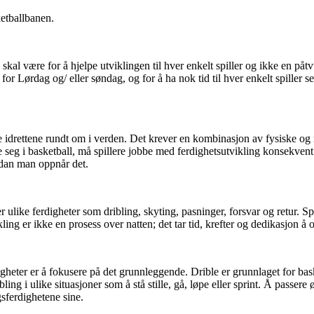
ketballbanen.
skal være for å hjelpe utviklingen til hver enkelt spiller og ikke en påt
r Lørdag og/ eller søndag, og for å ha nok tid til hver enkelt spiller setter
re idrettene rundt om i verden. Det krever en kombinasjon av fysiske og
eg i basketball, må spillere jobbe med ferdighetsutvikling konsekvent. I
rdan man oppnår det.
ulike ferdigheter som dribling, skyting, pasninger, forsvar og retur. Sp
ling er ikke en prosess over natten; det tar tid, krefter og dedikasjon å 
digheter er å fokusere på det grunnleggende. Drible er grunnlaget for bask
ng i ulike situasjoner som å stå stille, gå, løpe eller sprint. Å passere
gsferdighetene sine.