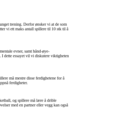
vunget trening. Derfor ønsker vi at de som
 vi ett maks antall spillere til 10 stk til å
 mentale evner, samt hånd-øye-
 dette essayet vil vi diskutere viktigheten
illere må mestre disse ferdighetene for å
oppnå ferdigheter.
etball, og spillere må lære å drible
 øvelser med en partner eller vegg kan også