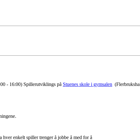
0 - 16:00) Spillerutviklings på
Stuenes skole i gymsalen
(Flerbrukshal
eningene.
a hver enkelt spiller trenger å jobbe å med for å