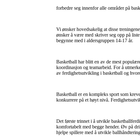
forbedre seg innenfor alle områder på bas
Vi ønsker hovedsakelig at disse treningene 
ønsker å være med skriver seg opp på liste fo
begynne med i aldersgruppen 14-17 år.
Basketball har blitt en av de mest populæ
koordinasjon og teamarbeid. For å utmerke s
av ferdighetsutvikling i basketball og hvo
Basketball er en kompleks sport som krever 
konkurrere på et høyt nivå. Ferdighetsutvik
Det første trinnet i å utvikle basketballfer
komfortabelt med begge hender. Øv på dribli
hjelpe spillere med å utvikle ballhåndterin