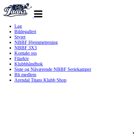
Veksle
navigasjon
Lag
Bildegalleri
Styret
NBBF Hjemmetrening
NBBF 3X3
Kontakt oss
Filarkiv
Klubbhåndbok
Siste og Nåværende NBBF Seriekamper
Bli medlem
Arendal Titans Klubb Shop