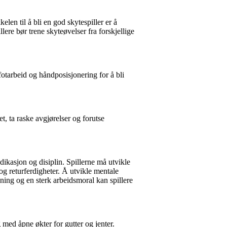
len til å bli en god skytespiller er å
ere bør trene skyteøvelser fra forskjellige
fotarbeid og håndposisjonering for å bli
et, ta raske avgjørelser og forutse
ikasjon og disiplin. Spillerne må utvikle
og returferdigheter. Å utvikle mentale
ning og en sterk arbeidsmoral kan spillere
med åpne økter for gutter og jenter.