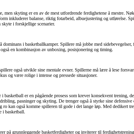
, men skyting er en av de mest utfordrende ferdighetene å mestre. Nøkke
inkluderer balanse, riktig fotarbeid, albuejustering og utførelse. Spill
skyte i forskjellige scenarier.
å få dominans i basketballkamper. Spillere må jobbe med sidebevegelser, 
 også en kombinasjon av unboxing, posisjonering og timing.
spillere også utvikle sine mentale evner. Spillerne må lære å lese forsvar
kus og være rolige i intense og pressede situasjoner.
r i basketball er en pågående prosess som krever konsekvent trening, ded
dribling, pasninger og skyting. De trenger også å styrke sine defensive 
g ro kan også komme spilleren til gode i det lange løp. Med dedikert tre
e i basketball.
r på grunnleggende basketferdigheter og inviterer til ferdighetstrening 