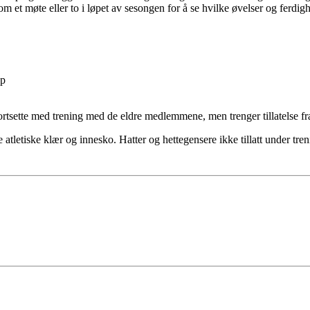
m et møte eller to i løpet av sesongen for å se hvilke øvelser og ferdighe
ep
rtsette med trening med de eldre medlemmene, men trenger tillatelse fra
atletiske klær og innesko. Hatter og hettegensere ikke tillatt under tre