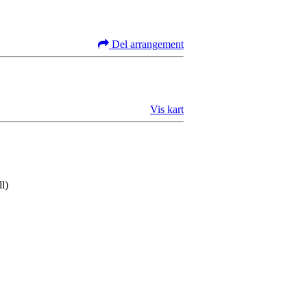
Del arrangement
Vis kart
l)