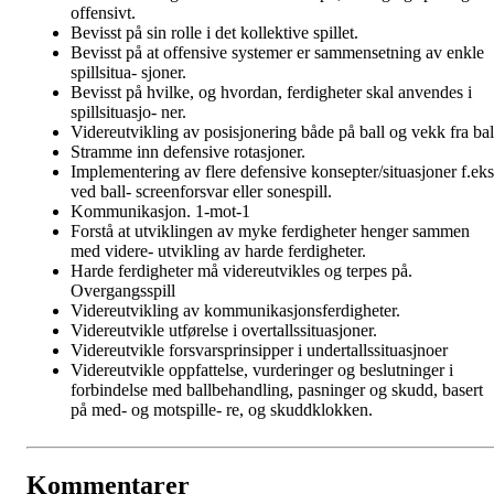
offensivt.
Bevisst på sin rolle i det kollektive spillet.
Bevisst på at offensive systemer er sammensetning av enkle
spillsitua- sjoner.
Bevisst på hvilke, og hvordan, ferdigheter skal anvendes i
spillsituasjo- ner.
Videreutvikling av posisjonering både på ball og vekk fra bal
Stramme inn defensive rotasjoner.
Implementering av flere defensive konsepter/situasjoner f.eks
ved ball- screenforsvar eller sonespill.
Kommunikasjon. 1-mot-1
Forstå at utviklingen av myke ferdigheter henger sammen
med videre- utvikling av harde ferdigheter.
Harde ferdigheter må videreutvikles og terpes på.
Overgangsspill
Videreutvikling av kommunikasjonsferdigheter.
Videreutvikle utførelse i overtallssituasjoner.
Videreutvikle forsvarsprinsipper i undertallssituasjnoer
Videreutvikle oppfattelse, vurderinger og beslutninger i
forbindelse med ballbehandling, pasninger og skudd, basert
på med- og motspille- re, og skuddklokken.
Kommentarer