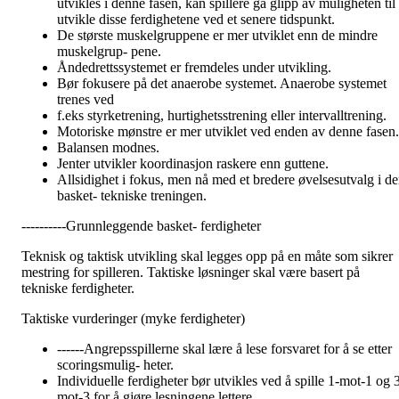
utvikles i denne fasen, kan spillere gå glipp av muligheten til 
utvikle disse ferdighetene ved et senere tidspunkt.
De største muskelgruppene er mer utviklet enn de mindre
muskelgrup- pene.
Åndedrettssystemet er fremdeles under utvikling.
Bør fokusere på det anaerobe systemet. Anaerobe systemet
trenes ved
f.eks styrketrening, hurtighetsstrening eller intervalltrening.
Motoriske mønstre er mer utviklet ved enden av denne fasen.
Balansen modnes.
Jenter utvikler koordinasjon raskere enn guttene.
Allsidighet i fokus, men nå med et bredere øvelsesutvalg i d
basket- tekniske treningen.
----------Grunnleggende basket- ferdigheter
Teknisk og taktisk utvikling skal legges opp på en måte som sikrer
mestring for spilleren. Taktiske løsninger skal være basert på
tekniske ferdigheter.
Taktiske vurderinger (myke ferdigheter)
------Angrepsspillerne skal lære å lese forsvaret for å se etter
scoringsmulig- heter.
Individuelle ferdigheter bør utvikles ved å spille 1-mot-1 og 
mot-3 for å gjøre lesningene lettere.