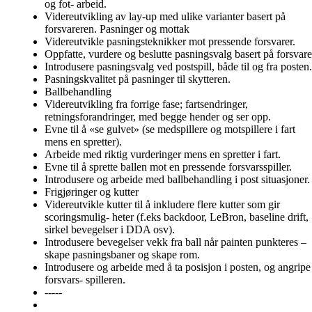
og fot- arbeid.
Videreutvikling av lay-up med ulike varianter basert på
forsvareren. Pasninger og mottak
Videreutvikle pasningsteknikker mot pressende forsvarer.
Oppfatte, vurdere og beslutte pasningsvalg basert på forsvare
Introdusere pasningsvalg ved postspill, både til og fra posten.
Pasningskvalitet på pasninger til skytteren.
Ballbehandling
Videreutvikling fra forrige fase; fartsendringer,
retningsforandringer, med begge hender og ser opp.
Evne til å «se gulvet» (se medspillere og motspillere i fart
mens en spretter).
Arbeide med riktig vurderinger mens en spretter i fart.
Evne til å sprette ballen mot en pressende forsvarsspiller.
Introdusere og arbeide med ballbehandling i post situasjoner.
Frigjøringer og kutter
Videreutvikle kutter til å inkludere flere kutter som gir
scoringsmulig- heter (f.eks backdoor, LeBron, baseline drift,
sirkel bevegelser i DDA osv).
Introdusere bevegelser vekk fra ball når painten punkteres –
skape pasningsbaner og skape rom.
Introdusere og arbeide med å ta posisjon i posten, og angripe
forsvars- spilleren.
-----