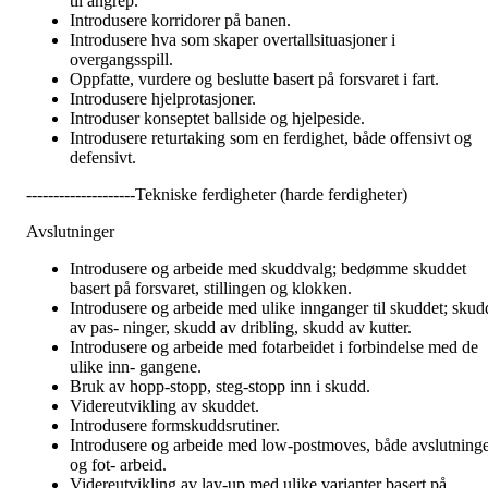
til angrep.
Introdusere korridorer på banen.
Introdusere hva som skaper overtallsituasjoner i
overgangsspill.
Oppfatte, vurdere og beslutte basert på forsvaret i fart.
Introdusere hjelprotasjoner.
Introduser konseptet ballside og hjelpeside.
Introdusere returtaking som en ferdighet, både offensivt og
defensivt.
--------------------Tekniske ferdigheter (harde ferdigheter)
Avslutninger
Introdusere og arbeide med skuddvalg; bedømme skuddet
basert på forsvaret, stillingen og klokken.
Introdusere og arbeide med ulike innganger til skuddet; skud
av pas- ninger, skudd av dribling, skudd av kutter.
Introdusere og arbeide med fotarbeidet i forbindelse med de
ulike inn- gangene.
Bruk av hopp-stopp, steg-stopp inn i skudd.
Videreutvikling av skuddet.
Introdusere formskuddsrutiner.
Introdusere og arbeide med low-postmoves, både avslutning
og fot- arbeid.
Videreutvikling av lay-up med ulike varianter basert på