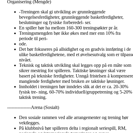
Organisering (Mengde)
-Treningen skal gi utvikling av grunnleggende
bevegelsesferdigheter, grunnleggende basketferdigheter,
beslutninger og fysiske forberedel- ser.
En spiller bør ha mellom 160-300 treningsøkter pr år.
Treningsmengden bør ikke økes med mer enn 10% fra
periode til peri-
ode.
Det bør fokuseres på allsidighet og en gradvis innføring i de
ulike basketferdighetene, med et øvelsesutvalg som er tilpass
nivået.
Teknisk og taktisk utvikling skal legges opp på en måte som
sikrer mestring for spilleren. Taktiske løsninger skal være
basert på tekniske ferdigheter. Unngå fristelsen å kompenser
manglende ferdigheter med bruken av taktiske løsninger.
Innholdet i treningen bør inndeles slik at det er ca. 20-30%
fysisk tre- ning, 60-70% individuell/gruppetrening og 5-20%
taktisk trening.
----------------Arena (Sosialt)
Den sosiale rammen ved alle arrangementer og trening bør
vektlegges.
På klubbnivå bør spilleren delta i regionalt seriespill, RM,