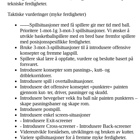
tekniske ferdigheter.
Taktiske vurderinger (myke ferdigheter)
------Spillsituasjoner med få spillere gir mer tid med ball.
Prioritere 1-mot-1g 3-mot-3 spillsituasjoner. Vi ønsker å
utvikle basketballspillere med en bred base fremfor spillere
med posisjonsspesifikke ferdigheter.
Bruke 3-mot-3-spillsituasjoner til å introdusere offensive
konsepter og fremme lagspill.
Spillere skal lære å oppfatte, vurdere og beslutte basert på
forsvaret.
Introdusere konsepter som pasnings-, kutt- og
driblekorridorer.
Introdusere spill i overtallssituasjoner.
Introdusere det offensive konseptet «punktere» painten
gjennom kut- ter, driver, pasninger og skudd.
Introdusere bevegelser vekk fra ball når painten punkteres –
skape pasningsbaner og skape rom.
Introdusere postspill.
Introdusere enkel screen-situasjoner
- Introdusere Exit-screener
- Introdusere Cross-screener - Introdusere Back-screener
Videreutvikle forståelsen, utviklingen og bruken av kutter.
Variere spillsituasjoner for å fremme myke ferdigheter.