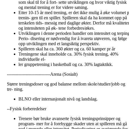
som skal til for å fort- sette utviklingen og hvor viktig fysisk
og mental trening er for videre satsing.
Etter 10-15 år med trening, er det ikke mulig å øke volumet p
trenin- gen til en spiller. Spilleren skal da ha kommet opp på
terskelen tids- messig med daglige økter. Derfor må kvalitete
og intensiteten på øk- tene forbedres/økes.
Utviklingen i denne perioden handler om intensitet og terpin
Perio- disering er nødvendig for å ivareta utøveren, og følge
opp utviklingen med et langsiktig perspektiv.
Spilleren skal ha ca. 360 økter og ca. 60 kamper pr år
Treningene skal inneholde ca. 30% fysisk trening, 40%
individuelle el-
ler gruppetrening i basketball og ca. 30% lagtaktikk.
------------------------------Arena (Sosialt)
Større treningsdoser og god balanse mellom skole/studier/jobb og
tre- ning.
BLNO eller internasjonalt nivå og landslag.
--Fysisk forberedelser
Trenere bør bruke avanserte fysisk treningsprinsipper og
program- mer for å forebygge skader uten at spilleren må gå
ned i mengde eller intensitet. Periodisering er avgjørende for a