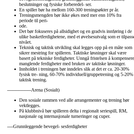
beslutninger og fysiske forberedel- ser.
En spiller bør ha mellom 160-300 treningsøkter pr år.
Treningsmengden bør ikke økes med mer enn 10% fra
periode til peri-
ode.
Det bør fokuseres på allsidighet og en gradvis innføring i de
ulike basketferdighetene, med et øvelsesutvalg som er tilpass
nivået.
Teknisk og taktisk utvikling skal legges opp på en måte som
sikrer mestring for spilleren. Taktiske løsninger skal være
basert på tekniske ferdigheter. Unngå fristelsen å kompenser
manglende ferdigheter med bruken av taktiske løsninger.
Innholdet i treningen bør inndeles slik at det er ca. 20-30%
fysisk tre- ning, 60-70% individuell/gruppetrening og 5-20%
taktisk trening.
----------------Arena (Sosialt)
Den sosiale rammen ved alle arrangementer og trening bør
vektlegges.
På klubbnivå bør spilleren delta i regionalt seriespill, RM,
nasjonale og internasjonale turneringer og cuper.
----Grunnleggende bevegel- sesferdigheter