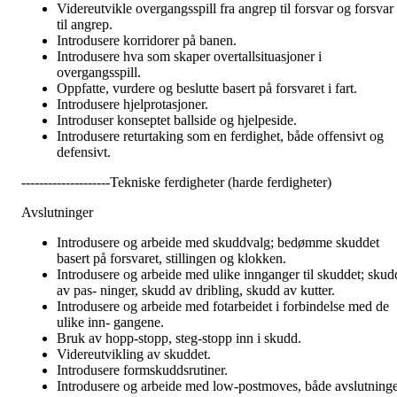
Videreutvikle overgangsspill fra angrep til forsvar og forsvar
til angrep.
Introdusere korridorer på banen.
Introdusere hva som skaper overtallsituasjoner i
overgangsspill.
Oppfatte, vurdere og beslutte basert på forsvaret i fart.
Introdusere hjelprotasjoner.
Introduser konseptet ballside og hjelpeside.
Introdusere returtaking som en ferdighet, både offensivt og
defensivt.
--------------------Tekniske ferdigheter (harde ferdigheter)
Avslutninger
Introdusere og arbeide med skuddvalg; bedømme skuddet
basert på forsvaret, stillingen og klokken.
Introdusere og arbeide med ulike innganger til skuddet; skud
av pas- ninger, skudd av dribling, skudd av kutter.
Introdusere og arbeide med fotarbeidet i forbindelse med de
ulike inn- gangene.
Bruk av hopp-stopp, steg-stopp inn i skudd.
Videreutvikling av skuddet.
Introdusere formskuddsrutiner.
Introdusere og arbeide med low-postmoves, både avslutning