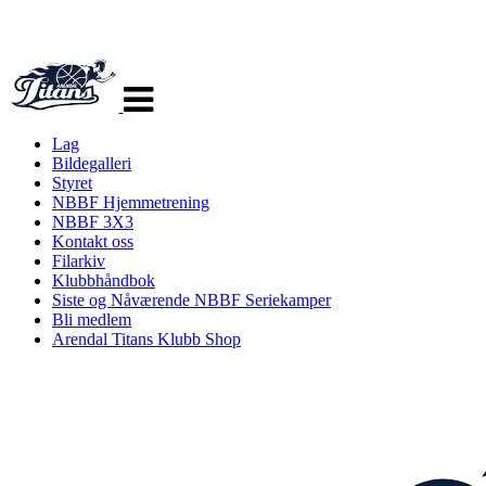
Veksle
navigasjon
Lag
Bildegalleri
Styret
NBBF Hjemmetrening
NBBF 3X3
Kontakt oss
Filarkiv
Klubbhåndbok
Siste og Nåværende NBBF Seriekamper
Bli medlem
Arendal Titans Klubb Shop