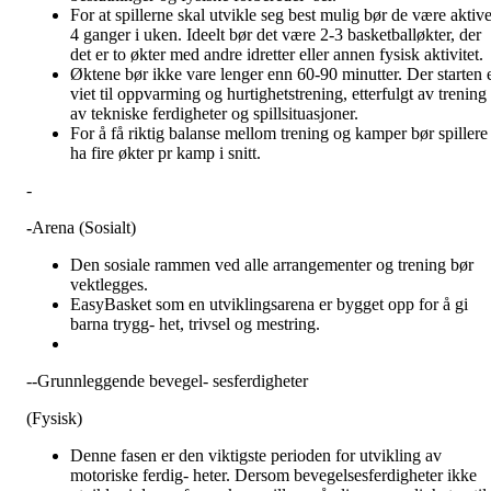
For at spillerne skal utvikle seg best mulig bør de være aktiv
4 ganger i uken. Ideelt bør det være 2-3 basketballøkter, der
det er to økter med andre idretter eller annen fysisk aktivitet.
Øktene bør ikke vare lenger enn 60-90 minutter. Der starten 
viet til oppvarming og hurtighetstrening, etterfulgt av trening
av tekniske ferdigheter og spillsituasjoner.
For å få riktig balanse mellom trening og kamper bør spillere
ha fire økter pr kamp i snitt.
-
-
Arena (Sosialt)
Den sosiale rammen ved alle arrangementer og trening bør
vektlegges.
EasyBasket som en utviklingsarena er bygget opp for å gi
barna trygg- het, trivsel og mestring.
--Grunnleggende bevegel- sesferdigheter
(Fysisk)
Denne fasen er den viktigste perioden for utvikling av
motoriske ferdig- heter. Dersom bevegelsesferdigheter ikke