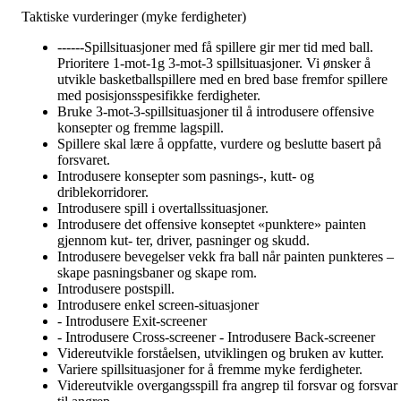
Taktiske vurderinger (myke ferdigheter)
------Spillsituasjoner med få spillere gir mer tid med ball.
Prioritere 1-mot-1g 3-mot-3 spillsituasjoner. Vi ønsker å
utvikle basketballspillere med en bred base fremfor spillere
med posisjonsspesifikke ferdigheter.
Bruke 3-mot-3-spillsituasjoner til å introdusere offensive
konsepter og fremme lagspill.
Spillere skal lære å oppfatte, vurdere og beslutte basert på
forsvaret.
Introdusere konsepter som pasnings-, kutt- og
driblekorridorer.
Introdusere spill i overtallssituasjoner.
Introdusere det offensive konseptet «punktere» painten
gjennom kut- ter, driver, pasninger og skudd.
Introdusere bevegelser vekk fra ball når painten punkteres –
skape pasningsbaner og skape rom.
Introdusere postspill.
Introdusere enkel screen-situasjoner
- Introdusere Exit-screener
- Introdusere Cross-screener - Introdusere Back-screener
Videreutvikle forståelsen, utviklingen og bruken av kutter.
Variere spillsituasjoner for å fremme myke ferdigheter.
Videreutvikle overgangsspill fra angrep til forsvar og forsvar