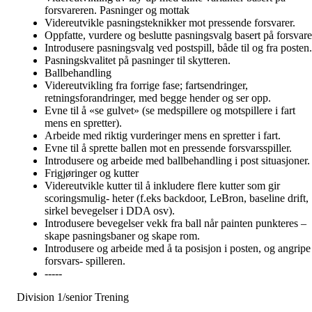
forsvareren. Pasninger og mottak
Videreutvikle pasningsteknikker mot pressende forsvarer.
Oppfatte, vurdere og beslutte pasningsvalg basert på forsvare
Introdusere pasningsvalg ved postspill, både til og fra posten.
Pasningskvalitet på pasninger til skytteren.
Ballbehandling
Videreutvikling fra forrige fase; fartsendringer,
retningsforandringer, med begge hender og ser opp.
Evne til å «se gulvet» (se medspillere og motspillere i fart
mens en spretter).
Arbeide med riktig vurderinger mens en spretter i fart.
Evne til å sprette ballen mot en pressende forsvarsspiller.
Introdusere og arbeide med ballbehandling i post situasjoner.
Frigjøringer og kutter
Videreutvikle kutter til å inkludere flere kutter som gir
scoringsmulig- heter (f.eks backdoor, LeBron, baseline drift,
sirkel bevegelser i DDA osv).
Introdusere bevegelser vekk fra ball når painten punkteres –
skape pasningsbaner og skape rom.
Introdusere og arbeide med å ta posisjon i posten, og angripe
forsvars- spilleren.
-----
Division 1/senior Trening