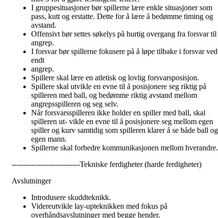
I gruppesituasjoner bør spillerne lære enkle situasjoner som
pass, kutt og erstatte. Dette for å lære å bedømme timing og
avstand.
Offensivt bør settes søkelys på hurtig overgang fra forsvar til
angrep.
I forsvar bør spillerne fokusere på å løpe tilbake i forsvar ved
endt
angrep.
Spillere skal lære en atletisk og lovlig forsvarsposisjon.
Spillere skal utvikle en evne til å posisjonere seg riktig på
spilleren med ball, og bedømme riktig avstand mellom
angrepsspilleren og seg selv.
Når forsvarsspilleren ikke holder en spiller med ball, skal
spilleren ut- vikle en evne til å posisjonere seg mellom egen
spiller og kurv samtidig som spilleren klarer å se både ball og
egen mann.
Spillerne skal forbedre kommunikasjonen mellom hverandre.
----------------------------Tekniske ferdigheter (harde ferdigheter)
Avslutninger
Introdusere skuddteknikk.
Videreutvikle lay-upteknikken med fokus på
overhåndsavslutninger med begge hender.