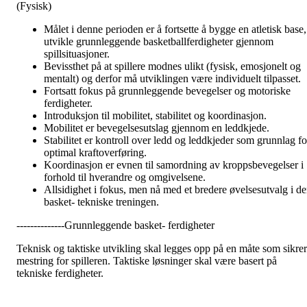
(Fysisk)
Målet i denne perioden er å fortsette å bygge en atletisk base,
utvikle grunnleggende basketballferdigheter gjennom
spillsituasjoner.
Bevissthet på at spillere modnes ulikt (fysisk, emosjonelt og
mentalt) og derfor må utviklingen være individuelt tilpasset.
Fortsatt fokus på grunnleggende bevegelser og motoriske
ferdigheter.
Introduksjon til mobilitet, stabilitet og koordinasjon.
Mobilitet er bevegelsesutslag gjennom en leddkjede.
Stabilitet er kontroll over ledd og leddkjeder som grunnlag fo
optimal kraftoverføring.
Koordinasjon er evnen til samordning av kroppsbevegelser i
forhold til hverandre og omgivelsene.
Allsidighet i fokus, men nå med et bredere øvelsesutvalg i d
basket- tekniske treningen.
--------------Grunnleggende basket- ferdigheter
Teknisk og taktiske utvikling skal legges opp på en måte som sikrer
mestring for spilleren. Taktiske løsninger skal være basert på
tekniske ferdigheter.