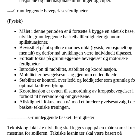
nasjonale og internasjonale turneringer og cuper.
----Grunnleggende bevegel- sesferdigheter
(Fysisk)
Målet i denne perioden er å fortsette å bygge en atletisk base,
utvikle grunnleggende basketballferdigheter gjennom
spillsituasjoner.
Bevissthet på at spillere modnes ulikt (fysisk, emosjonelt og
mentalt) og derfor må utviklingen være individuelt tilpasset.
Fortsatt fokus på grunnleggende bevegelser og motoriske
ferdigheter.
Introduksjon til mobilitet, stabilitet og koordinasjon.
Mobilitet er bevegelsesutslag gjennom en leddkjede.
Stabilitet er kontroll over ledd og leddkjeder som grunnlag fo
optimal kraftoverføring.
Koordinasjon er evnen til samordning av kroppsbevegelser i
forhold til hverandre og omgivelsene.
Allsidighet i fokus, men nå med et bredere øvelsesutvalg i d
basket- tekniske treningen.
--------------Grunnleggende basket- ferdigheter
Teknisk og taktiske utvikling skal legges opp på en måte som sikrer
mestring for spilleren. Taktiske løsninger skal være basert på