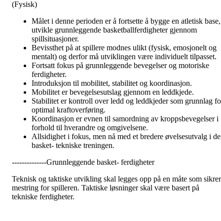
(Fysisk)
Målet i denne perioden er å fortsette å bygge en atletisk base,
utvikle grunnleggende basketballferdigheter gjennom
spillsituasjoner.
Bevissthet på at spillere modnes ulikt (fysisk, emosjonelt og
mentalt) og derfor må utviklingen være individuelt tilpasset.
Fortsatt fokus på grunnleggende bevegelser og motoriske
ferdigheter.
Introduksjon til mobilitet, stabilitet og koordinasjon.
Mobilitet er bevegelsesutslag gjennom en leddkjede.
Stabilitet er kontroll over ledd og leddkjeder som grunnlag fo
optimal kraftoverføring.
Koordinasjon er evnen til samordning av kroppsbevegelser i
forhold til hverandre og omgivelsene.
Allsidighet i fokus, men nå med et bredere øvelsesutvalg i d
basket- tekniske treningen.
--------------Grunnleggende basket- ferdigheter
Teknisk og taktiske utvikling skal legges opp på en måte som sikrer
mestring for spilleren. Taktiske løsninger skal være basert på
tekniske ferdigheter.