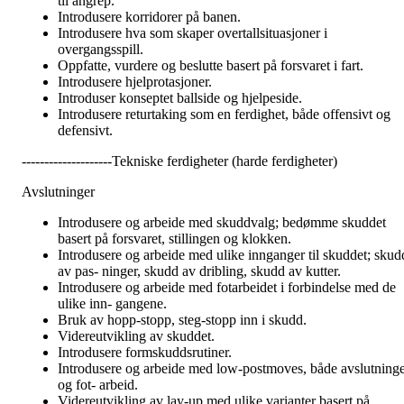
til angrep.
Introdusere korridorer på banen.
Introdusere hva som skaper overtallsituasjoner i
overgangsspill.
Oppfatte, vurdere og beslutte basert på forsvaret i fart.
Introdusere hjelprotasjoner.
Introduser konseptet ballside og hjelpeside.
Introdusere returtaking som en ferdighet, både offensivt og
defensivt.
--------------------Tekniske ferdigheter (harde ferdigheter)
Avslutninger
Introdusere og arbeide med skuddvalg; bedømme skuddet
basert på forsvaret, stillingen og klokken.
Introdusere og arbeide med ulike innganger til skuddet; skud
av pas- ninger, skudd av dribling, skudd av kutter.
Introdusere og arbeide med fotarbeidet i forbindelse med de
ulike inn- gangene.
Bruk av hopp-stopp, steg-stopp inn i skudd.
Videreutvikling av skuddet.
Introdusere formskuddsrutiner.
Introdusere og arbeide med low-postmoves, både avslutning
og fot- arbeid.
Videreutvikling av lay-up med ulike varianter basert på