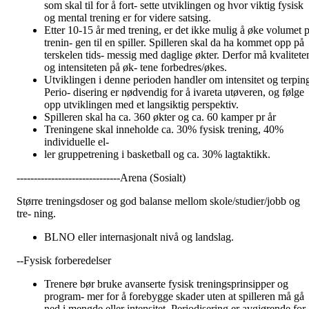
som skal til for å fort- sette utviklingen og hvor viktig fysisk
og mental trening er for videre satsing.
Etter 10-15 år med trening, er det ikke mulig å øke volumet p
trenin- gen til en spiller. Spilleren skal da ha kommet opp på
terskelen tids- messig med daglige økter. Derfor må kvalitete
og intensiteten på øk- tene forbedres/økes.
Utviklingen i denne perioden handler om intensitet og terpin
Perio- disering er nødvendig for å ivareta utøveren, og følge
opp utviklingen med et langsiktig perspektiv.
Spilleren skal ha ca. 360 økter og ca. 60 kamper pr år
Treningene skal inneholde ca. 30% fysisk trening, 40%
individuelle el-
ler gruppetrening i basketball og ca. 30% lagtaktikk.
------------------------------Arena (Sosialt)
Større treningsdoser og god balanse mellom skole/studier/jobb og
tre- ning.
BLNO eller internasjonalt nivå og landslag.
--Fysisk forberedelser
Trenere bør bruke avanserte fysisk treningsprinsipper og
program- mer for å forebygge skader uten at spilleren må gå
ned i mengde eller intensitet. Periodisering er avgjørende for a