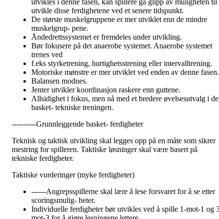
utvikles i denne fasen, kan spillere gå glipp av muligheten til 
utvikle disse ferdighetene ved et senere tidspunkt.
De største muskelgruppene er mer utviklet enn de mindre
muskelgrup- pene.
Åndedrettssystemet er fremdeles under utvikling.
Bør fokusere på det anaerobe systemet. Anaerobe systemet
trenes ved
f.eks styrketrening, hurtighetsstrening eller intervalltrening.
Motoriske mønstre er mer utviklet ved enden av denne fasen.
Balansen modnes.
Jenter utvikler koordinasjon raskere enn guttene.
Allsidighet i fokus, men nå med et bredere øvelsesutvalg i d
basket- tekniske treningen.
----------Grunnleggende basket- ferdigheter
Teknisk og taktisk utvikling skal legges opp på en måte som sikrer
mestring for spilleren. Taktiske løsninger skal være basert på
tekniske ferdigheter.
Taktiske vurderinger (myke ferdigheter)
------Angrepsspillerne skal lære å lese forsvaret for å se etter
scoringsmulig- heter.
Individuelle ferdigheter bør utvikles ved å spille 1-mot-1 og 
mot-3 for å gjøre lesningene lettere.