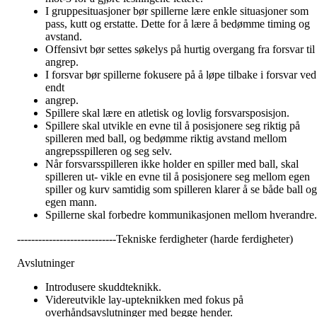
I gruppesituasjoner bør spillerne lære enkle situasjoner som
pass, kutt og erstatte. Dette for å lære å bedømme timing og
avstand.
Offensivt bør settes søkelys på hurtig overgang fra forsvar til
angrep.
I forsvar bør spillerne fokusere på å løpe tilbake i forsvar ved
endt
angrep.
Spillere skal lære en atletisk og lovlig forsvarsposisjon.
Spillere skal utvikle en evne til å posisjonere seg riktig på
spilleren med ball, og bedømme riktig avstand mellom
angrepsspilleren og seg selv.
Når forsvarsspilleren ikke holder en spiller med ball, skal
spilleren ut- vikle en evne til å posisjonere seg mellom egen
spiller og kurv samtidig som spilleren klarer å se både ball og
egen mann.
Spillerne skal forbedre kommunikasjonen mellom hverandre.
----------------------------Tekniske ferdigheter (harde ferdigheter)
Avslutninger
Introdusere skuddteknikk.
Videreutvikle lay-upteknikken med fokus på
overhåndsavslutninger med begge hender.