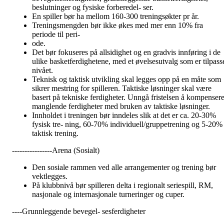
beslutninger og fysiske forberedel- ser.
En spiller bør ha mellom 160-300 treningsøkter pr år.
Treningsmengden bør ikke økes med mer enn 10% fra
periode til peri-
ode.
Det bør fokuseres på allsidighet og en gradvis innføring i de
ulike basketferdighetene, med et øvelsesutvalg som er tilpass
nivået.
Teknisk og taktisk utvikling skal legges opp på en måte som
sikrer mestring for spilleren. Taktiske løsninger skal være
basert på tekniske ferdigheter. Unngå fristelsen å kompenser
manglende ferdigheter med bruken av taktiske løsninger.
Innholdet i treningen bør inndeles slik at det er ca. 20-30%
fysisk tre- ning, 60-70% individuell/gruppetrening og 5-20%
taktisk trening.
----------------Arena (Sosialt)
Den sosiale rammen ved alle arrangementer og trening bør
vektlegges.
På klubbnivå bør spilleren delta i regionalt seriespill, RM,
nasjonale og internasjonale turneringer og cuper.
----Grunnleggende bevegel- sesferdigheter