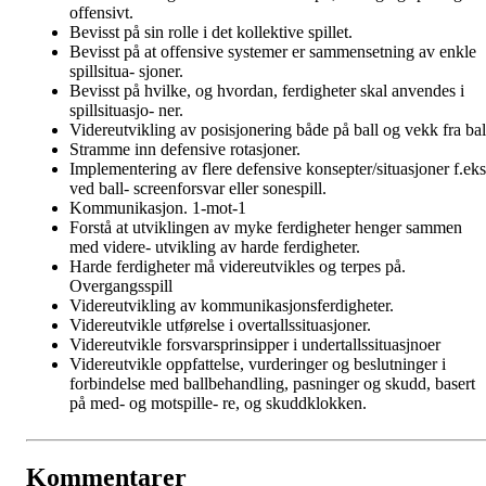
offensivt.
Bevisst på sin rolle i det kollektive spillet.
Bevisst på at offensive systemer er sammensetning av enkle
spillsitua- sjoner.
Bevisst på hvilke, og hvordan, ferdigheter skal anvendes i
spillsituasjo- ner.
Videreutvikling av posisjonering både på ball og vekk fra bal
Stramme inn defensive rotasjoner.
Implementering av flere defensive konsepter/situasjoner f.eks
ved ball- screenforsvar eller sonespill.
Kommunikasjon. 1-mot-1
Forstå at utviklingen av myke ferdigheter henger sammen
med videre- utvikling av harde ferdigheter.
Harde ferdigheter må videreutvikles og terpes på.
Overgangsspill
Videreutvikling av kommunikasjonsferdigheter.
Videreutvikle utførelse i overtallssituasjoner.
Videreutvikle forsvarsprinsipper i undertallssituasjnoer
Videreutvikle oppfattelse, vurderinger og beslutninger i
forbindelse med ballbehandling, pasninger og skudd, basert
på med- og motspille- re, og skuddklokken.
Kommentarer