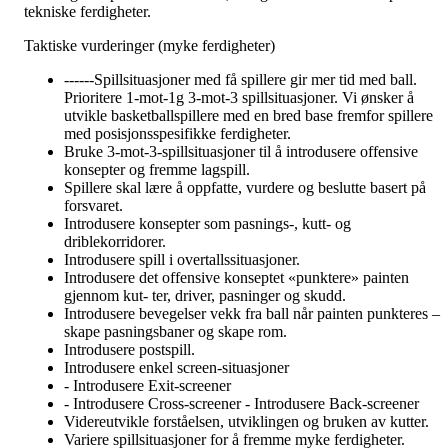
tekniske ferdigheter.
Taktiske vurderinger (myke ferdigheter)
------Spillsituasjoner med få spillere gir mer tid med ball.
Prioritere 1-mot-1g 3-mot-3 spillsituasjoner. Vi ønsker å
utvikle basketballspillere med en bred base fremfor spillere
med posisjonsspesifikke ferdigheter.
Bruke 3-mot-3-spillsituasjoner til å introdusere offensive
konsepter og fremme lagspill.
Spillere skal lære å oppfatte, vurdere og beslutte basert på
forsvaret.
Introdusere konsepter som pasnings-, kutt- og
driblekorridorer.
Introdusere spill i overtallssituasjoner.
Introdusere det offensive konseptet «punktere» painten
gjennom kut- ter, driver, pasninger og skudd.
Introdusere bevegelser vekk fra ball når painten punkteres –
skape pasningsbaner og skape rom.
Introdusere postspill.
Introdusere enkel screen-situasjoner
- Introdusere Exit-screener
- Introdusere Cross-screener - Introdusere Back-screener
Videreutvikle forståelsen, utviklingen og bruken av kutter.
Variere spillsituasjoner for å fremme myke ferdigheter.