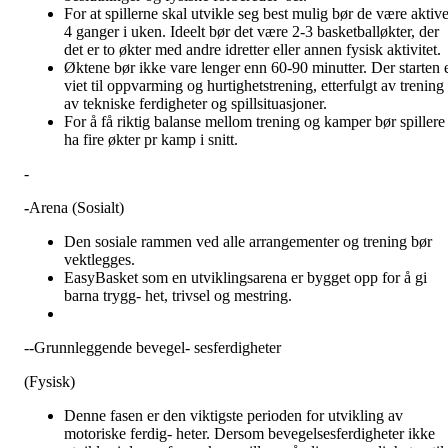
For at spillerne skal utvikle seg best mulig bør de være aktiv
4 ganger i uken. Ideelt bør det være 2-3 basketballøkter, der
det er to økter med andre idretter eller annen fysisk aktivitet.
Øktene bør ikke vare lenger enn 60-90 minutter. Der starten 
viet til oppvarming og hurtighetstrening, etterfulgt av trening
av tekniske ferdigheter og spillsituasjoner.
For å få riktig balanse mellom trening og kamper bør spillere
ha fire økter pr kamp i snitt.
-
-
Arena (Sosialt)
Den sosiale rammen ved alle arrangementer og trening bør
vektlegges.
EasyBasket som en utviklingsarena er bygget opp for å gi
barna trygg- het, trivsel og mestring.
--Grunnleggende bevegel- sesferdigheter
(Fysisk)
Denne fasen er den viktigste perioden for utvikling av
motoriske ferdig- heter. Dersom bevegelsesferdigheter ikke