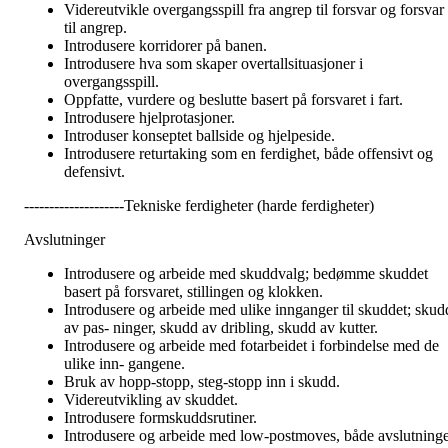
Videreutvikle overgangsspill fra angrep til forsvar og forsvar
til angrep.
Introdusere korridorer på banen.
Introdusere hva som skaper overtallsituasjoner i
overgangsspill.
Oppfatte, vurdere og beslutte basert på forsvaret i fart.
Introdusere hjelprotasjoner.
Introduser konseptet ballside og hjelpeside.
Introdusere returtaking som en ferdighet, både offensivt og
defensivt.
--------------------Tekniske ferdigheter (harde ferdigheter)
Avslutninger
Introdusere og arbeide med skuddvalg; bedømme skuddet
basert på forsvaret, stillingen og klokken.
Introdusere og arbeide med ulike innganger til skuddet; skud
av pas- ninger, skudd av dribling, skudd av kutter.
Introdusere og arbeide med fotarbeidet i forbindelse med de
ulike inn- gangene.
Bruk av hopp-stopp, steg-stopp inn i skudd.
Videreutvikling av skuddet.
Introdusere formskuddsrutiner.
Introdusere og arbeide med low-postmoves, både avslutning