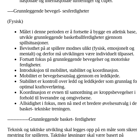
nasjonale og internasjonale turneringer og cuper.
----Grunnleggende bevegel- sesferdigheter
(Fysisk)
Målet i denne perioden er å fortsette å bygge en atletisk base,
utvikle grunnleggende basketballferdigheter gjennom
spillsituasjoner.
Bevissthet på at spillere modnes ulikt (fysisk, emosjonelt og
mentalt) og derfor må utviklingen være individuelt tilpasset.
Fortsatt fokus på grunnleggende bevegelser og motoriske
ferdigheter.
Introduksjon til mobilitet, stabilitet og koordinasjon.
Mobilitet er bevegelsesutslag gjennom en leddkjede.
Stabilitet er kontroll over ledd og leddkjeder som grunnlag fo
optimal kraftoverføring.
Koordinasjon er evnen til samordning av kroppsbevegelser i
forhold til hverandre og omgivelsene.
Allsidighet i fokus, men nå med et bredere øvelsesutvalg i d
basket- tekniske treningen.
--------------Grunnleggende basket- ferdigheter
Teknisk og taktiske utvikling skal legges opp på en måte som sikrer
mestring for spilleren. Taktiske løsninger skal være basert på