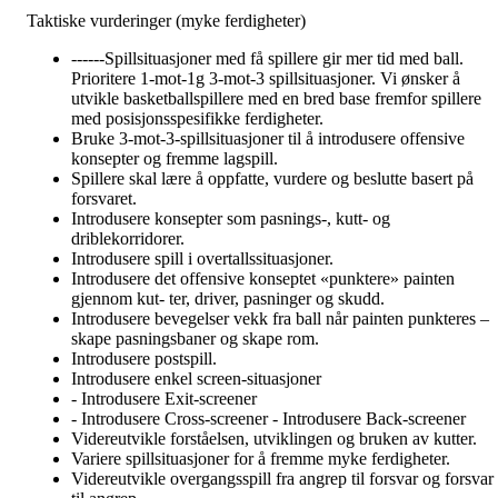
Taktiske vurderinger (myke ferdigheter)
------Spillsituasjoner med få spillere gir mer tid med ball.
Prioritere 1-mot-1g 3-mot-3 spillsituasjoner. Vi ønsker å
utvikle basketballspillere med en bred base fremfor spillere
med posisjonsspesifikke ferdigheter.
Bruke 3-mot-3-spillsituasjoner til å introdusere offensive
konsepter og fremme lagspill.
Spillere skal lære å oppfatte, vurdere og beslutte basert på
forsvaret.
Introdusere konsepter som pasnings-, kutt- og
driblekorridorer.
Introdusere spill i overtallssituasjoner.
Introdusere det offensive konseptet «punktere» painten
gjennom kut- ter, driver, pasninger og skudd.
Introdusere bevegelser vekk fra ball når painten punkteres –
skape pasningsbaner og skape rom.
Introdusere postspill.
Introdusere enkel screen-situasjoner
- Introdusere Exit-screener
- Introdusere Cross-screener - Introdusere Back-screener
Videreutvikle forståelsen, utviklingen og bruken av kutter.
Variere spillsituasjoner for å fremme myke ferdigheter.
Videreutvikle overgangsspill fra angrep til forsvar og forsvar