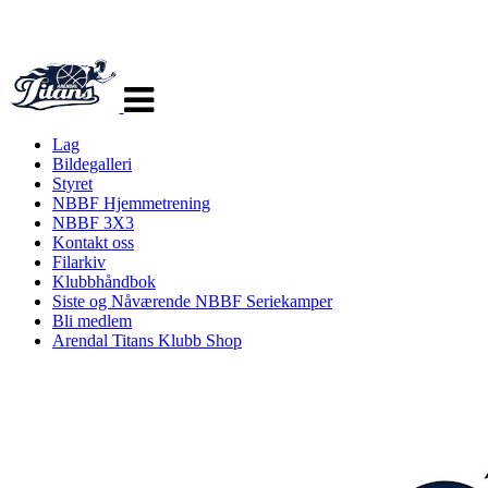
Veksle
navigasjon
Lag
Bildegalleri
Styret
NBBF Hjemmetrening
NBBF 3X3
Kontakt oss
Filarkiv
Klubbhåndbok
Siste og Nåværende NBBF Seriekamper
Bli medlem
Arendal Titans Klubb Shop