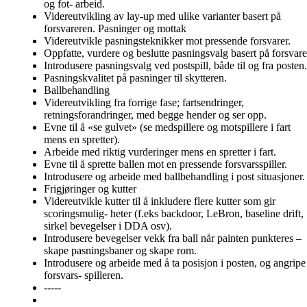
og fot- arbeid.
Videreutvikling av lay-up med ulike varianter basert på
forsvareren. Pasninger og mottak
Videreutvikle pasningsteknikker mot pressende forsvarer.
Oppfatte, vurdere og beslutte pasningsvalg basert på forsvare
Introdusere pasningsvalg ved postspill, både til og fra posten.
Pasningskvalitet på pasninger til skytteren.
Ballbehandling
Videreutvikling fra forrige fase; fartsendringer,
retningsforandringer, med begge hender og ser opp.
Evne til å «se gulvet» (se medspillere og motspillere i fart
mens en spretter).
Arbeide med riktig vurderinger mens en spretter i fart.
Evne til å sprette ballen mot en pressende forsvarsspiller.
Introdusere og arbeide med ballbehandling i post situasjoner.
Frigjøringer og kutter
Videreutvikle kutter til å inkludere flere kutter som gir
scoringsmulig- heter (f.eks backdoor, LeBron, baseline drift,
sirkel bevegelser i DDA osv).
Introdusere bevegelser vekk fra ball når painten punkteres –
skape pasningsbaner og skape rom.
Introdusere og arbeide med å ta posisjon i posten, og angripe
forsvars- spilleren.
-----