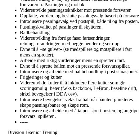
forsvareren. Pasninger og mottak
Videreutvikle pasningsteknikker mot pressende forsvarer.
Oppfatte, vurdere og beslutte pasningsvalg basert på forsvare
Introdusere pasningsvalg ved postspill, både til og fra posten.
Pasningskvalitet på pasninger til skytteren.
Ballbehandling
Videreutvikling fra forrige fase; fartsendringer,
retningsforandringer, med begge hender og ser opp.
Evne til å «se gulvet» (se medspillere og motspillere i fart
mens en spretter).
Arbeide med riktig vurderinger mens en spretter i fart.
Evne til å sprette ballen mot en pressende forsvarsspiller.
Introdusere og arbeide med ballbehandling i post situasjoner.
Frigjøringer og kutter
Videreutvikle kutter til å inkludere flere kutter som gir
scoringsmulig- heter (f.eks backdoor, LeBron, baseline drift,
sirkel bevegelser i DDA osv).
Introdusere bevegelser vekk fra ball når painten punkteres –
skape pasningsbaner og skape rom.
Introdusere og arbeide med å ta posisjon i posten, og angripe
forsvars- spilleren.
-----
Division 1/senior Trening