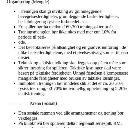
Organisering (Mengde)
-Treningen skal gi utvikling av grunnleggende
bevegelsesferdigheter, grunnleggende basketferdigheter,
beslutninger og fysiske forberedel- ser.
En spiller bør ha mellom 160-300 treningsøkter pr år.
Treningsmengden bør ikke økes med mer enn 10% fra
periode til peri-
ode.
Det bør fokuseres på allsidighet og en gradvis innføring i de
ulike basketferdighetene, med et øvelsesutvalg som er tilpass
nivået.
Teknisk og taktisk utvikling skal legges opp på en måte som
sikrer mestring for spilleren. Taktiske løsninger skal være
basert på tekniske ferdigheter. Unngå fristelsen å kompenser
manglende ferdigheter med bruken av taktiske løsninger.
Innholdet i treningen bør inndeles slik at det er ca. 20-30%
fysisk tre- ning, 60-70% individuell/gruppetrening og 5-20%
taktisk trening.
----------------Arena (Sosialt)
Den sosiale rammen ved alle arrangementer og trening bør
vektlegges.
På klubbnivå bør spilleren delta i regionalt seriespill, RM,