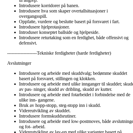
til angrep.
Introdusere korridorer på banen.
Introdusere hva som skaper overtallsituasjoner i
overgangsspill.
Oppfatte, vurdere og beslutte basert på forsvaret i fart.
Introdusere hjelprotasjoner.
Introduser konseptet ballside og hjelpeside.
Introdusere returtaking som en ferdighet, både offensivt og
defensivt.
--------------------Tekniske ferdigheter (harde ferdigheter)
Avslutninger
Introdusere og arbeide med skuddvalg; bedømme skuddet
basert på forsvaret, stillingen og klokken.
Introdusere og arbeide med ulike innganger til skuddet; skud
av pas- ninger, skudd av dribling, skudd av kutter.
Introdusere og arbeide med fotarbeidet i forbindelse med de
ulike inn- gangene.
Bruk av hopp-stopp, steg-stopp inn i skudd.
Videreutvikling av skuddet.
Introdusere formskuddsrutiner.
Introdusere og arbeide med low-postmoves, både avslutning
og fot- arbeid.
Videreutvikling av lay-up med ulike varianter basert på