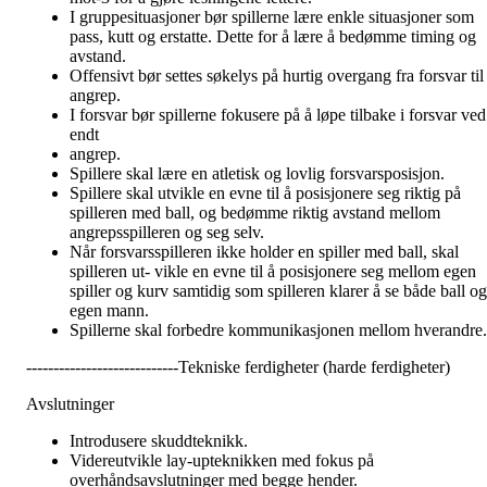
I gruppesituasjoner bør spillerne lære enkle situasjoner som
pass, kutt og erstatte. Dette for å lære å bedømme timing og
avstand.
Offensivt bør settes søkelys på hurtig overgang fra forsvar til
angrep.
I forsvar bør spillerne fokusere på å løpe tilbake i forsvar ved
endt
angrep.
Spillere skal lære en atletisk og lovlig forsvarsposisjon.
Spillere skal utvikle en evne til å posisjonere seg riktig på
spilleren med ball, og bedømme riktig avstand mellom
angrepsspilleren og seg selv.
Når forsvarsspilleren ikke holder en spiller med ball, skal
spilleren ut- vikle en evne til å posisjonere seg mellom egen
spiller og kurv samtidig som spilleren klarer å se både ball og
egen mann.
Spillerne skal forbedre kommunikasjonen mellom hverandre.
----------------------------Tekniske ferdigheter (harde ferdigheter)
Avslutninger
Introdusere skuddteknikk.
Videreutvikle lay-upteknikken med fokus på
overhåndsavslutninger med begge hender.