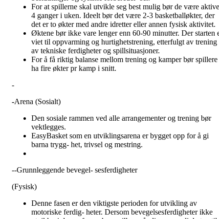
For at spillerne skal utvikle seg best mulig bør de være aktiv
4 ganger i uken. Ideelt bør det være 2-3 basketballøkter, der
det er to økter med andre idretter eller annen fysisk aktivitet.
Øktene bør ikke vare lenger enn 60-90 minutter. Der starten 
viet til oppvarming og hurtighetstrening, etterfulgt av trening
av tekniske ferdigheter og spillsituasjoner.
For å få riktig balanse mellom trening og kamper bør spillere
ha fire økter pr kamp i snitt.
-
-
Arena (Sosialt)
Den sosiale rammen ved alle arrangementer og trening bør
vektlegges.
EasyBasket som en utviklingsarena er bygget opp for å gi
barna trygg- het, trivsel og mestring.
--Grunnleggende bevegel- sesferdigheter
(Fysisk)
Denne fasen er den viktigste perioden for utvikling av
motoriske ferdig- heter. Dersom bevegelsesferdigheter ikke