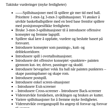
Taktiske vurderinger (myke ferdigheter)
------Spillsituasjoner med få spillere gir mer tid med ball.
Prioritere 1-mot-1g 3-mot-3 spillsituasjoner. Vi ønsker å
utvikle basketballspillere med en bred base fremfor spillere
med posisjonsspesifikke ferdigheter.
Bruke 3-mot-3-spillsituasjoner til å introdusere offensive
konsepter og fremme lagspill.
Spillere skal lære å oppfatte, vurdere og beslutte basert på
forsvaret.
Introdusere konsepter som pasnings-, kutt- og
driblekorridorer.
Introdusere spill i overtallssituasjoner.
Introdusere det offensive konseptet «punktere» painten
gjennom kut- ter, driver, pasninger og skudd.
Introdusere bevegelser vekk fra ball når painten punkteres –
skape pasningsbaner og skape rom.
Introdusere postspill.
Introdusere enkel screen-situasjoner
- Introdusere Exit-screener
- Introdusere Cross-screener - Introdusere Back-screener
Videreutvikle forståelsen, utviklingen og bruken av kutter.
Variere spillsituasjoner for å fremme myke ferdigheter.
Videreutvikle overgangsspill fra angrep til forsvar og forsvar