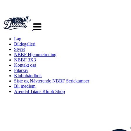
Veksle
navigasjon
Lag
Bildegalleri
Styret
NBBF Hjemmetrening
NBBF 3X3
Kontakt oss
Filarkiv
Klubbhåndbok
Siste og Nåværende NBBF Seriekamper
Bli medlem
Arendal Titans Klubb Shop