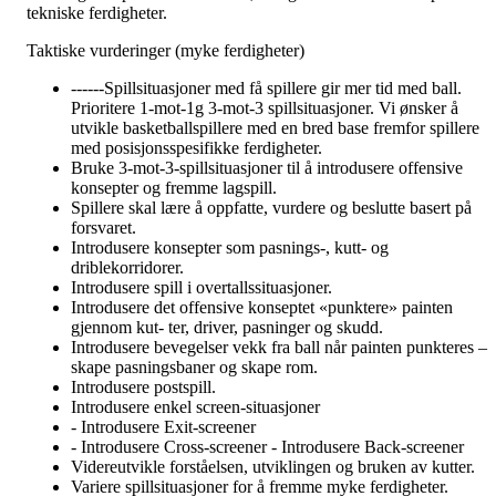
tekniske ferdigheter.
Taktiske vurderinger (myke ferdigheter)
------Spillsituasjoner med få spillere gir mer tid med ball.
Prioritere 1-mot-1g 3-mot-3 spillsituasjoner. Vi ønsker å
utvikle basketballspillere med en bred base fremfor spillere
med posisjonsspesifikke ferdigheter.
Bruke 3-mot-3-spillsituasjoner til å introdusere offensive
konsepter og fremme lagspill.
Spillere skal lære å oppfatte, vurdere og beslutte basert på
forsvaret.
Introdusere konsepter som pasnings-, kutt- og
driblekorridorer.
Introdusere spill i overtallssituasjoner.
Introdusere det offensive konseptet «punktere» painten
gjennom kut- ter, driver, pasninger og skudd.
Introdusere bevegelser vekk fra ball når painten punkteres –
skape pasningsbaner og skape rom.
Introdusere postspill.
Introdusere enkel screen-situasjoner
- Introdusere Exit-screener
- Introdusere Cross-screener - Introdusere Back-screener
Videreutvikle forståelsen, utviklingen og bruken av kutter.
Variere spillsituasjoner for å fremme myke ferdigheter.