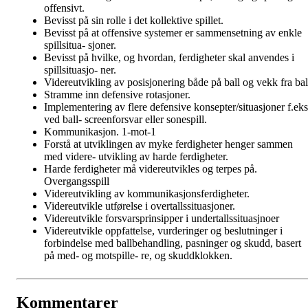
offensivt.
Bevisst på sin rolle i det kollektive spillet.
Bevisst på at offensive systemer er sammensetning av enkle
spillsitua- sjoner.
Bevisst på hvilke, og hvordan, ferdigheter skal anvendes i
spillsituasjo- ner.
Videreutvikling av posisjonering både på ball og vekk fra bal
Stramme inn defensive rotasjoner.
Implementering av flere defensive konsepter/situasjoner f.eks
ved ball- screenforsvar eller sonespill.
Kommunikasjon. 1-mot-1
Forstå at utviklingen av myke ferdigheter henger sammen
med videre- utvikling av harde ferdigheter.
Harde ferdigheter må videreutvikles og terpes på.
Overgangsspill
Videreutvikling av kommunikasjonsferdigheter.
Videreutvikle utførelse i overtallssituasjoner.
Videreutvikle forsvarsprinsipper i undertallssituasjnoer
Videreutvikle oppfattelse, vurderinger og beslutninger i
forbindelse med ballbehandling, pasninger og skudd, basert
på med- og motspille- re, og skuddklokken.
Kommentarer