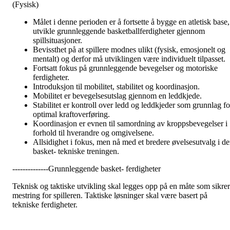
(Fysisk)
Målet i denne perioden er å fortsette å bygge en atletisk base,
utvikle grunnleggende basketballferdigheter gjennom
spillsituasjoner.
Bevissthet på at spillere modnes ulikt (fysisk, emosjonelt og
mentalt) og derfor må utviklingen være individuelt tilpasset.
Fortsatt fokus på grunnleggende bevegelser og motoriske
ferdigheter.
Introduksjon til mobilitet, stabilitet og koordinasjon.
Mobilitet er bevegelsesutslag gjennom en leddkjede.
Stabilitet er kontroll over ledd og leddkjeder som grunnlag fo
optimal kraftoverføring.
Koordinasjon er evnen til samordning av kroppsbevegelser i
forhold til hverandre og omgivelsene.
Allsidighet i fokus, men nå med et bredere øvelsesutvalg i d
basket- tekniske treningen.
--------------Grunnleggende basket- ferdigheter
Teknisk og taktiske utvikling skal legges opp på en måte som sikrer
mestring for spilleren. Taktiske løsninger skal være basert på
tekniske ferdigheter.