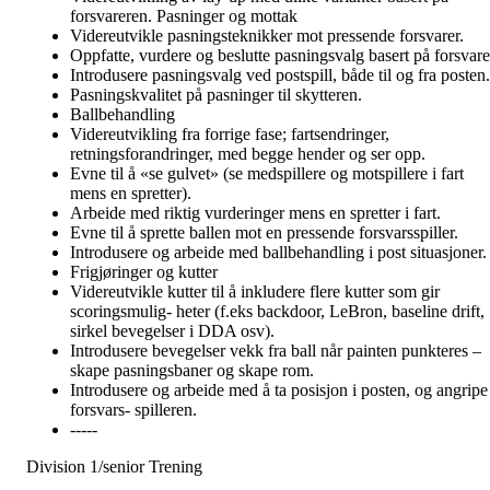
forsvareren. Pasninger og mottak
Videreutvikle pasningsteknikker mot pressende forsvarer.
Oppfatte, vurdere og beslutte pasningsvalg basert på forsvare
Introdusere pasningsvalg ved postspill, både til og fra posten.
Pasningskvalitet på pasninger til skytteren.
Ballbehandling
Videreutvikling fra forrige fase; fartsendringer,
retningsforandringer, med begge hender og ser opp.
Evne til å «se gulvet» (se medspillere og motspillere i fart
mens en spretter).
Arbeide med riktig vurderinger mens en spretter i fart.
Evne til å sprette ballen mot en pressende forsvarsspiller.
Introdusere og arbeide med ballbehandling i post situasjoner.
Frigjøringer og kutter
Videreutvikle kutter til å inkludere flere kutter som gir
scoringsmulig- heter (f.eks backdoor, LeBron, baseline drift,
sirkel bevegelser i DDA osv).
Introdusere bevegelser vekk fra ball når painten punkteres –
skape pasningsbaner og skape rom.
Introdusere og arbeide med å ta posisjon i posten, og angripe
forsvars- spilleren.
-----
Division 1/senior Trening