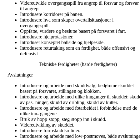
Videreutvikle overgangsspill fra angrep til forsvar og forsvar
til angrep.
Introdusere korridorer på banen.
Introdusere hva som skaper overtallsituasjoner i
overgangsspill.
Oppfatte, vurdere og beslutte basert på forsvaret i fart.
Introdusere hjelprotasjoner.
Introduser konseptet ballside og hjelpeside.
Introdusere returtaking som en ferdighet, både offensivt og
defensivt.
--------------------Tekniske ferdigheter (harde ferdigheter)
Avslutninger
Introdusere og arbeide med skuddvalg; bedømme skuddet
basert på forsvaret, stillingen og klokken.
Introdusere og arbeide med ulike innganger til skuddet; skud
av pas- ninger, skudd av dribling, skudd av kutter.
Introdusere og arbeide med fotarbeidet i forbindelse med de
ulike inn- gangene.
Bruk av hopp-stopp, steg-stopp inn i skudd.
Videreutvikling av skuddet.
Introdusere formskuddsrutiner.
Introdusere og arbeide med low-postmoves, både avslutning