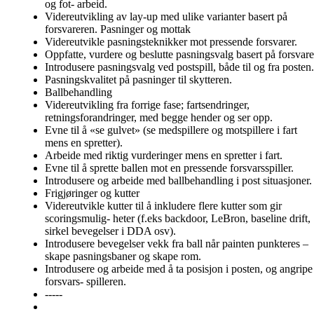
og fot- arbeid.
Videreutvikling av lay-up med ulike varianter basert på
forsvareren. Pasninger og mottak
Videreutvikle pasningsteknikker mot pressende forsvarer.
Oppfatte, vurdere og beslutte pasningsvalg basert på forsvare
Introdusere pasningsvalg ved postspill, både til og fra posten.
Pasningskvalitet på pasninger til skytteren.
Ballbehandling
Videreutvikling fra forrige fase; fartsendringer,
retningsforandringer, med begge hender og ser opp.
Evne til å «se gulvet» (se medspillere og motspillere i fart
mens en spretter).
Arbeide med riktig vurderinger mens en spretter i fart.
Evne til å sprette ballen mot en pressende forsvarsspiller.
Introdusere og arbeide med ballbehandling i post situasjoner.
Frigjøringer og kutter
Videreutvikle kutter til å inkludere flere kutter som gir
scoringsmulig- heter (f.eks backdoor, LeBron, baseline drift,
sirkel bevegelser i DDA osv).
Introdusere bevegelser vekk fra ball når painten punkteres –
skape pasningsbaner og skape rom.
Introdusere og arbeide med å ta posisjon i posten, og angripe
forsvars- spilleren.
-----