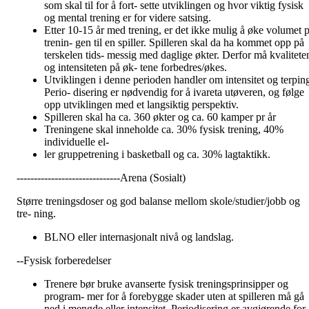
som skal til for å fort- sette utviklingen og hvor viktig fysisk
og mental trening er for videre satsing.
Etter 10-15 år med trening, er det ikke mulig å øke volumet p
trenin- gen til en spiller. Spilleren skal da ha kommet opp på
terskelen tids- messig med daglige økter. Derfor må kvalitete
og intensiteten på øk- tene forbedres/økes.
Utviklingen i denne perioden handler om intensitet og terpin
Perio- disering er nødvendig for å ivareta utøveren, og følge
opp utviklingen med et langsiktig perspektiv.
Spilleren skal ha ca. 360 økter og ca. 60 kamper pr år
Treningene skal inneholde ca. 30% fysisk trening, 40%
individuelle el-
ler gruppetrening i basketball og ca. 30% lagtaktikk.
------------------------------Arena (Sosialt)
Større treningsdoser og god balanse mellom skole/studier/jobb og
tre- ning.
BLNO eller internasjonalt nivå og landslag.
--Fysisk forberedelser
Trenere bør bruke avanserte fysisk treningsprinsipper og
program- mer for å forebygge skader uten at spilleren må gå
ned i mengde eller intensitet. Periodisering er avgjørende for a