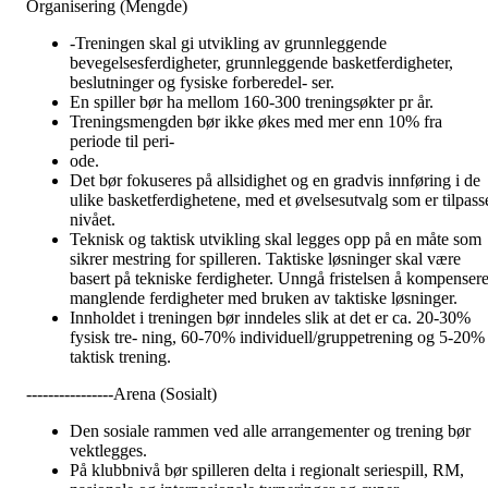
Organisering (Mengde)
-Treningen skal gi utvikling av grunnleggende
bevegelsesferdigheter, grunnleggende basketferdigheter,
beslutninger og fysiske forberedel- ser.
En spiller bør ha mellom 160-300 treningsøkter pr år.
Treningsmengden bør ikke økes med mer enn 10% fra
periode til peri-
ode.
Det bør fokuseres på allsidighet og en gradvis innføring i de
ulike basketferdighetene, med et øvelsesutvalg som er tilpass
nivået.
Teknisk og taktisk utvikling skal legges opp på en måte som
sikrer mestring for spilleren. Taktiske løsninger skal være
basert på tekniske ferdigheter. Unngå fristelsen å kompenser
manglende ferdigheter med bruken av taktiske løsninger.
Innholdet i treningen bør inndeles slik at det er ca. 20-30%
fysisk tre- ning, 60-70% individuell/gruppetrening og 5-20%
taktisk trening.
----------------Arena (Sosialt)
Den sosiale rammen ved alle arrangementer og trening bør
vektlegges.
På klubbnivå bør spilleren delta i regionalt seriespill, RM,