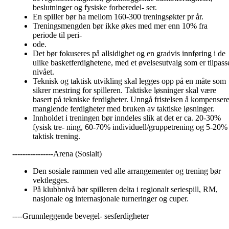
beslutninger og fysiske forberedel- ser.
En spiller bør ha mellom 160-300 treningsøkter pr år.
Treningsmengden bør ikke økes med mer enn 10% fra
periode til peri-
ode.
Det bør fokuseres på allsidighet og en gradvis innføring i de
ulike basketferdighetene, med et øvelsesutvalg som er tilpass
nivået.
Teknisk og taktisk utvikling skal legges opp på en måte som
sikrer mestring for spilleren. Taktiske løsninger skal være
basert på tekniske ferdigheter. Unngå fristelsen å kompenser
manglende ferdigheter med bruken av taktiske løsninger.
Innholdet i treningen bør inndeles slik at det er ca. 20-30%
fysisk tre- ning, 60-70% individuell/gruppetrening og 5-20%
taktisk trening.
----------------Arena (Sosialt)
Den sosiale rammen ved alle arrangementer og trening bør
vektlegges.
På klubbnivå bør spilleren delta i regionalt seriespill, RM,
nasjonale og internasjonale turneringer og cuper.
----Grunnleggende bevegel- sesferdigheter