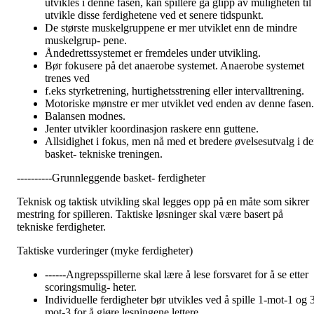
utvikles i denne fasen, kan spillere gå glipp av muligheten til 
utvikle disse ferdighetene ved et senere tidspunkt.
De største muskelgruppene er mer utviklet enn de mindre
muskelgrup- pene.
Åndedrettssystemet er fremdeles under utvikling.
Bør fokusere på det anaerobe systemet. Anaerobe systemet
trenes ved
f.eks styrketrening, hurtighetsstrening eller intervalltrening.
Motoriske mønstre er mer utviklet ved enden av denne fasen.
Balansen modnes.
Jenter utvikler koordinasjon raskere enn guttene.
Allsidighet i fokus, men nå med et bredere øvelsesutvalg i d
basket- tekniske treningen.
----------Grunnleggende basket- ferdigheter
Teknisk og taktisk utvikling skal legges opp på en måte som sikrer
mestring for spilleren. Taktiske løsninger skal være basert på
tekniske ferdigheter.
Taktiske vurderinger (myke ferdigheter)
------Angrepsspillerne skal lære å lese forsvaret for å se etter
scoringsmulig- heter.
Individuelle ferdigheter bør utvikles ved å spille 1-mot-1 og 
mot-3 for å gjøre lesningene lettere.