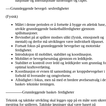
nasjonale og internasjonale turneringer og cuper.
----Grunnleggende bevegel- sesferdigheter
(Fysisk)
Målet i denne perioden er å fortsette å bygge en atletisk base,
utvikle grunnleggende basketballferdigheter gjennom
spillsituasjoner.
Bevissthet på at spillere modnes ulikt (fysisk, emosjonelt og
mentalt) og derfor må utviklingen være individuelt tilpasset.
Fortsatt fokus på grunnleggende bevegelser og motoriske
ferdigheter.
Introduksjon til mobilitet, stabilitet og koordinasjon.
Mobilitet er bevegelsesutslag gjennom en leddkjede.
Stabilitet er kontroll over ledd og leddkjeder som grunnlag fo
optimal kraftoverføring.
Koordinasjon er evnen til samordning av kroppsbevegelser i
forhold til hverandre og omgivelsene.
Allsidighet i fokus, men nå med et bredere øvelsesutvalg i d
basket- tekniske treningen.
--------------Grunnleggende basket- ferdigheter
Teknisk og taktiske utvikling skal legges opp på en måte som sikrer
mestring for spilleren. Taktiske løsninger skal være basert på