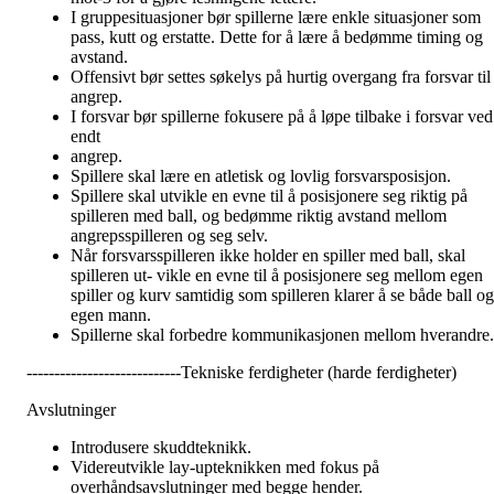
I gruppesituasjoner bør spillerne lære enkle situasjoner som
pass, kutt og erstatte. Dette for å lære å bedømme timing og
avstand.
Offensivt bør settes søkelys på hurtig overgang fra forsvar til
angrep.
I forsvar bør spillerne fokusere på å løpe tilbake i forsvar ved
endt
angrep.
Spillere skal lære en atletisk og lovlig forsvarsposisjon.
Spillere skal utvikle en evne til å posisjonere seg riktig på
spilleren med ball, og bedømme riktig avstand mellom
angrepsspilleren og seg selv.
Når forsvarsspilleren ikke holder en spiller med ball, skal
spilleren ut- vikle en evne til å posisjonere seg mellom egen
spiller og kurv samtidig som spilleren klarer å se både ball og
egen mann.
Spillerne skal forbedre kommunikasjonen mellom hverandre.
----------------------------Tekniske ferdigheter (harde ferdigheter)
Avslutninger
Introdusere skuddteknikk.
Videreutvikle lay-upteknikken med fokus på
overhåndsavslutninger med begge hender.