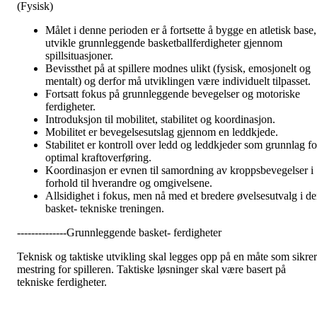
(Fysisk)
Målet i denne perioden er å fortsette å bygge en atletisk base,
utvikle grunnleggende basketballferdigheter gjennom
spillsituasjoner.
Bevissthet på at spillere modnes ulikt (fysisk, emosjonelt og
mentalt) og derfor må utviklingen være individuelt tilpasset.
Fortsatt fokus på grunnleggende bevegelser og motoriske
ferdigheter.
Introduksjon til mobilitet, stabilitet og koordinasjon.
Mobilitet er bevegelsesutslag gjennom en leddkjede.
Stabilitet er kontroll over ledd og leddkjeder som grunnlag fo
optimal kraftoverføring.
Koordinasjon er evnen til samordning av kroppsbevegelser i
forhold til hverandre og omgivelsene.
Allsidighet i fokus, men nå med et bredere øvelsesutvalg i d
basket- tekniske treningen.
--------------Grunnleggende basket- ferdigheter
Teknisk og taktiske utvikling skal legges opp på en måte som sikrer
mestring for spilleren. Taktiske løsninger skal være basert på
tekniske ferdigheter.