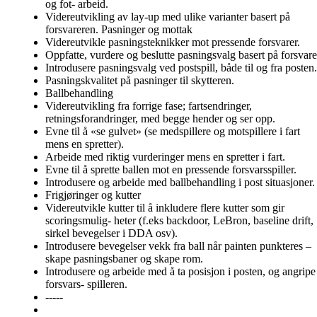
og fot- arbeid.
Videreutvikling av lay-up med ulike varianter basert på
forsvareren. Pasninger og mottak
Videreutvikle pasningsteknikker mot pressende forsvarer.
Oppfatte, vurdere og beslutte pasningsvalg basert på forsvare
Introdusere pasningsvalg ved postspill, både til og fra posten.
Pasningskvalitet på pasninger til skytteren.
Ballbehandling
Videreutvikling fra forrige fase; fartsendringer,
retningsforandringer, med begge hender og ser opp.
Evne til å «se gulvet» (se medspillere og motspillere i fart
mens en spretter).
Arbeide med riktig vurderinger mens en spretter i fart.
Evne til å sprette ballen mot en pressende forsvarsspiller.
Introdusere og arbeide med ballbehandling i post situasjoner.
Frigjøringer og kutter
Videreutvikle kutter til å inkludere flere kutter som gir
scoringsmulig- heter (f.eks backdoor, LeBron, baseline drift,
sirkel bevegelser i DDA osv).
Introdusere bevegelser vekk fra ball når painten punkteres –
skape pasningsbaner og skape rom.
Introdusere og arbeide med å ta posisjon i posten, og angripe
forsvars- spilleren.
-----