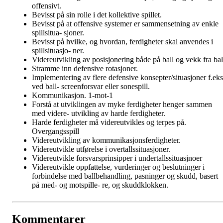
offensivt.
Bevisst på sin rolle i det kollektive spillet.
Bevisst på at offensive systemer er sammensetning av enkle
spillsitua- sjoner.
Bevisst på hvilke, og hvordan, ferdigheter skal anvendes i
spillsituasjo- ner.
Videreutvikling av posisjonering både på ball og vekk fra bal
Stramme inn defensive rotasjoner.
Implementering av flere defensive konsepter/situasjoner f.eks
ved ball- screenforsvar eller sonespill.
Kommunikasjon. 1-mot-1
Forstå at utviklingen av myke ferdigheter henger sammen
med videre- utvikling av harde ferdigheter.
Harde ferdigheter må videreutvikles og terpes på.
Overgangsspill
Videreutvikling av kommunikasjonsferdigheter.
Videreutvikle utførelse i overtallssituasjoner.
Videreutvikle forsvarsprinsipper i undertallssituasjnoer
Videreutvikle oppfattelse, vurderinger og beslutninger i
forbindelse med ballbehandling, pasninger og skudd, basert
på med- og motspille- re, og skuddklokken.
Kommentarer