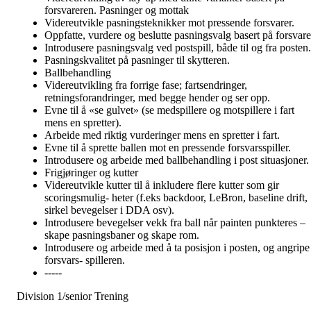
forsvareren. Pasninger og mottak
Videreutvikle pasningsteknikker mot pressende forsvarer.
Oppfatte, vurdere og beslutte pasningsvalg basert på forsvare
Introdusere pasningsvalg ved postspill, både til og fra posten.
Pasningskvalitet på pasninger til skytteren.
Ballbehandling
Videreutvikling fra forrige fase; fartsendringer,
retningsforandringer, med begge hender og ser opp.
Evne til å «se gulvet» (se medspillere og motspillere i fart
mens en spretter).
Arbeide med riktig vurderinger mens en spretter i fart.
Evne til å sprette ballen mot en pressende forsvarsspiller.
Introdusere og arbeide med ballbehandling i post situasjoner.
Frigjøringer og kutter
Videreutvikle kutter til å inkludere flere kutter som gir
scoringsmulig- heter (f.eks backdoor, LeBron, baseline drift,
sirkel bevegelser i DDA osv).
Introdusere bevegelser vekk fra ball når painten punkteres –
skape pasningsbaner og skape rom.
Introdusere og arbeide med å ta posisjon i posten, og angripe
forsvars- spilleren.
-----
Division 1/senior Trening