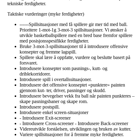
tekniske ferdigheter.
Taktiske vurderinger (myke ferdigheter)
------Spillsituasjoner med få spillere gir mer tid med ball.
Prioritere 1-mot-1g 3-mot-3 spillsituasjoner. Vi ønsker å
utvikle basketballspillere med en bred base fremfor spillere
med posisjonsspesifikke ferdigheter.
Bruke 3-mot-3-spillsituasjoner til å introdusere offensive
konsepter og fremme lagspill.
Spillere skal lære å oppfatte, vurdere og beslutte basert på
forsvaret.
Introdusere konsepter som pasnings-, kutt- og
driblekorridorer.
Introdusere spill i overtallssituasjoner.
Introdusere det offensive konseptet «punktere» painten
gjennom kut- ter, driver, pasninger og skudd.
Introdusere bevegelser vekk fra ball når painten punkteres –
skape pasningsbaner og skape rom.
Introdusere postspill.
Introdusere enkel screen-situasjoner
- Introdusere Exit-screener
- Introdusere Cross-screener - Introdusere Back-screener
Videreutvikle forståelsen, utviklingen og bruken av kutter.
Variere spillsituasjoner for å fremme myke ferdigheter.