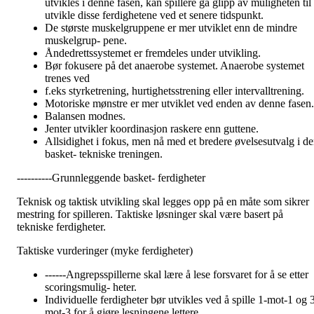
utvikles i denne fasen, kan spillere gå glipp av muligheten til 
utvikle disse ferdighetene ved et senere tidspunkt.
De største muskelgruppene er mer utviklet enn de mindre
muskelgrup- pene.
Åndedrettssystemet er fremdeles under utvikling.
Bør fokusere på det anaerobe systemet. Anaerobe systemet
trenes ved
f.eks styrketrening, hurtighetsstrening eller intervalltrening.
Motoriske mønstre er mer utviklet ved enden av denne fasen.
Balansen modnes.
Jenter utvikler koordinasjon raskere enn guttene.
Allsidighet i fokus, men nå med et bredere øvelsesutvalg i d
basket- tekniske treningen.
----------Grunnleggende basket- ferdigheter
Teknisk og taktisk utvikling skal legges opp på en måte som sikrer
mestring for spilleren. Taktiske løsninger skal være basert på
tekniske ferdigheter.
Taktiske vurderinger (myke ferdigheter)
------Angrepsspillerne skal lære å lese forsvaret for å se etter
scoringsmulig- heter.
Individuelle ferdigheter bør utvikles ved å spille 1-mot-1 og 
mot-3 for å gjøre lesningene lettere.