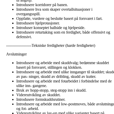
til angrep.
Introdusere korridorer på banen.
Introdusere hva som skaper overtallsituasjoner i
overgangsspill.
Oppfatte, vurdere og beslutte basert på forsvaret i fart.
Introdusere hjelprotasjoner.
Introduser konseptet ballside og hjelpeside.
Introdusere returtaking som en ferdighet, både offensivt og
defensivt.
--------------------Tekniske ferdigheter (harde ferdigheter)
Avslutninger
Introdusere og arbeide med skuddvalg; bedømme skuddet
basert på forsvaret, stillingen og klokken.
Introdusere og arbeide med ulike innganger til skuddet; skud
av pas- ninger, skudd av dribling, skudd av kutter.
Introdusere og arbeide med fotarbeidet i forbindelse med de
ulike inn- gangene.
Bruk av hopp-stopp, steg-stopp inn i skudd.
Videreutvikling av skuddet.
Introdusere formskuddsrutiner.
Introdusere og arbeide med low-postmoves, både avslutning
og fot- arbeid.
Videreutvikling av lay-up med ulike varianter basert på