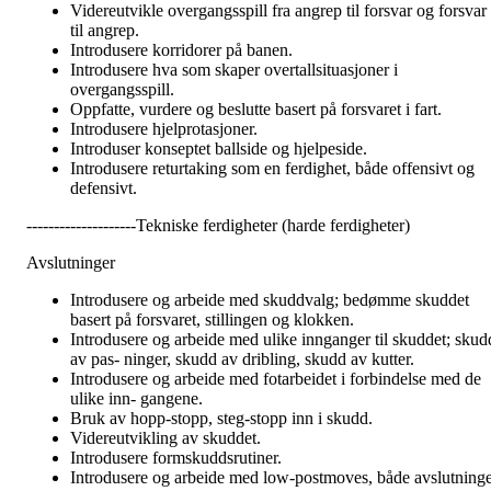
Videreutvikle overgangsspill fra angrep til forsvar og forsvar
til angrep.
Introdusere korridorer på banen.
Introdusere hva som skaper overtallsituasjoner i
overgangsspill.
Oppfatte, vurdere og beslutte basert på forsvaret i fart.
Introdusere hjelprotasjoner.
Introduser konseptet ballside og hjelpeside.
Introdusere returtaking som en ferdighet, både offensivt og
defensivt.
--------------------Tekniske ferdigheter (harde ferdigheter)
Avslutninger
Introdusere og arbeide med skuddvalg; bedømme skuddet
basert på forsvaret, stillingen og klokken.
Introdusere og arbeide med ulike innganger til skuddet; skud
av pas- ninger, skudd av dribling, skudd av kutter.
Introdusere og arbeide med fotarbeidet i forbindelse med de
ulike inn- gangene.
Bruk av hopp-stopp, steg-stopp inn i skudd.
Videreutvikling av skuddet.
Introdusere formskuddsrutiner.
Introdusere og arbeide med low-postmoves, både avslutning