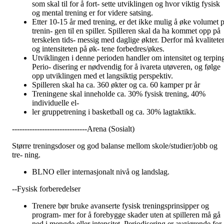
som skal til for å fort- sette utviklingen og hvor viktig fysisk
og mental trening er for videre satsing.
Etter 10-15 år med trening, er det ikke mulig å øke volumet p
trenin- gen til en spiller. Spilleren skal da ha kommet opp på
terskelen tids- messig med daglige økter. Derfor må kvalitete
og intensiteten på øk- tene forbedres/økes.
Utviklingen i denne perioden handler om intensitet og terpin
Perio- disering er nødvendig for å ivareta utøveren, og følge
opp utviklingen med et langsiktig perspektiv.
Spilleren skal ha ca. 360 økter og ca. 60 kamper pr år
Treningene skal inneholde ca. 30% fysisk trening, 40%
individuelle el-
ler gruppetrening i basketball og ca. 30% lagtaktikk.
------------------------------Arena (Sosialt)
Større treningsdoser og god balanse mellom skole/studier/jobb og
tre- ning.
BLNO eller internasjonalt nivå og landslag.
--Fysisk forberedelser
Trenere bør bruke avanserte fysisk treningsprinsipper og
program- mer for å forebygge skader uten at spilleren må gå
ned i mengde eller intensitet. Periodisering er avgjørende for a