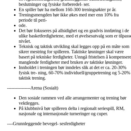
beslutninger og fysiske forberedel- ser.
En spiller bør ha mellom 160-300 treningsøkter pr år.
Treningsmengden bør ikke økes med mer enn 10% fra
periode til peri-
ode.
Det bør fokuseres på allsidighet og en gradvis innføring i de
ulike basketferdighetene, med et øvelsesutvalg som er tilpass
nivået.
Teknisk og taktisk utvikling skal legges opp på en måte som
sikrer mestring for spilleren. Taktiske løsninger skal være
basert på tekniske ferdigheter. Unngå fristelsen å kompenser
manglende ferdigheter med bruken av taktiske løsninger.
Innholdet i treningen bør inndeles slik at det er ca. 20-30%
fysisk tre- ning, 60-70% individuell/gruppetrening og 5-20%
taktisk trening.
----------------Arena (Sosialt)
Den sosiale rammen ved alle arrangementer og trening bør
vektlegges.
På klubbnivå bør spilleren delta i regionalt seriespill, RM,
nasjonale og internasjonale turneringer og cuper.
----Grunnleggende bevegel- sesferdigheter