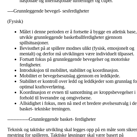
nasjonale og internasjonale turneringer og cuper.
----Grunnleggende bevegel- sesferdigheter
(Fysisk)
Målet i denne perioden er å fortsette å bygge en atletisk base,
utvikle grunnleggende basketballferdigheter gjennom
spillsituasjoner.
Bevissthet på at spillere modnes ulikt (fysisk, emosjonelt og
mentalt) og derfor må utviklingen være individuelt tilpasset.
Fortsatt fokus på grunnleggende bevegelser og motoriske
ferdigheter.
Introduksjon til mobilitet, stabilitet og koordinasjon.
Mobilitet er bevegelsesutslag gjennom en leddkjede.
Stabilitet er kontroll over ledd og leddkjeder som grunnlag fo
optimal kraftoverføring.
Koordinasjon er evnen til samordning av kroppsbevegelser i
forhold til hverandre og omgivelsene.
Allsidighet i fokus, men nå med et bredere øvelsesutvalg i d
basket- tekniske treningen.
--------------Grunnleggende basket- ferdigheter
Teknisk og taktiske utvikling skal legges opp på en måte som sikrer
mestring for spilleren. Taktiske løsninger skal være basert på