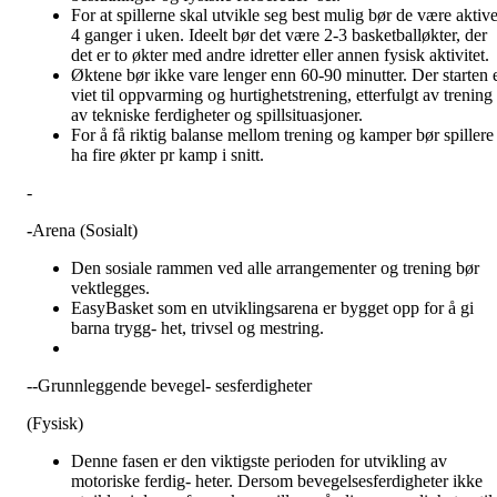
For at spillerne skal utvikle seg best mulig bør de være aktiv
4 ganger i uken. Ideelt bør det være 2-3 basketballøkter, der
det er to økter med andre idretter eller annen fysisk aktivitet.
Øktene bør ikke vare lenger enn 60-90 minutter. Der starten 
viet til oppvarming og hurtighetstrening, etterfulgt av trening
av tekniske ferdigheter og spillsituasjoner.
For å få riktig balanse mellom trening og kamper bør spillere
ha fire økter pr kamp i snitt.
-
-
Arena (Sosialt)
Den sosiale rammen ved alle arrangementer og trening bør
vektlegges.
EasyBasket som en utviklingsarena er bygget opp for å gi
barna trygg- het, trivsel og mestring.
--Grunnleggende bevegel- sesferdigheter
(Fysisk)
Denne fasen er den viktigste perioden for utvikling av
motoriske ferdig- heter. Dersom bevegelsesferdigheter ikke