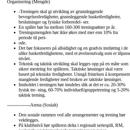
Organisering (Mengde)
-Treningen skal gi utvikling av grunnleggende
bevegelsesferdigheter, grunnleggende basketferdigheter,
beslutninger og fysiske forberedel- ser.
En spiller bør ha mellom 160-300 treningsøkter pr år.
Treningsmengden bør ikke økes med mer enn 10% fra
periode til peri-
ode.
Det bør fokuseres på allsidighet og en gradvis innføring i de
ulike basketferdighetene, med et øvelsesutvalg som er tilpass
nivået.
Teknisk og taktisk utvikling skal legges opp på en måte som
sikrer mestring for spilleren. Taktiske løsninger skal være
basert på tekniske ferdigheter. Unngå fristelsen å kompenser
manglende ferdigheter med bruken av taktiske løsninger.
Innholdet i treningen bør inndeles slik at det er ca. 20-30%
fysisk tre- ning, 60-70% individuell/gruppetrening og 5-20%
taktisk trening.
----------------Arena (Sosialt)
Den sosiale rammen ved alle arrangementer og trening bør
vektlegges.
På klubbnivå bør spilleren delta i regionalt seriespill, RM,