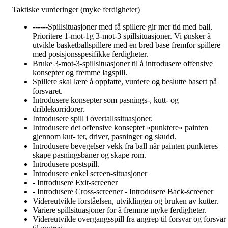
Taktiske vurderinger (myke ferdigheter)
------Spillsituasjoner med få spillere gir mer tid med ball.
Prioritere 1-mot-1g 3-mot-3 spillsituasjoner. Vi ønsker å
utvikle basketballspillere med en bred base fremfor spillere
med posisjonsspesifikke ferdigheter.
Bruke 3-mot-3-spillsituasjoner til å introdusere offensive
konsepter og fremme lagspill.
Spillere skal lære å oppfatte, vurdere og beslutte basert på
forsvaret.
Introdusere konsepter som pasnings-, kutt- og
driblekorridorer.
Introdusere spill i overtallssituasjoner.
Introdusere det offensive konseptet «punktere» painten
gjennom kut- ter, driver, pasninger og skudd.
Introdusere bevegelser vekk fra ball når painten punkteres –
skape pasningsbaner og skape rom.
Introdusere postspill.
Introdusere enkel screen-situasjoner
- Introdusere Exit-screener
- Introdusere Cross-screener - Introdusere Back-screener
Videreutvikle forståelsen, utviklingen og bruken av kutter.
Variere spillsituasjoner for å fremme myke ferdigheter.
Videreutvikle overgangsspill fra angrep til forsvar og forsvar