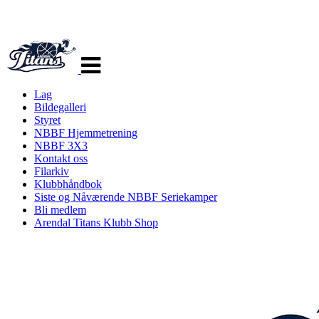
Veksle
navigasjon
Lag
Bildegalleri
Styret
NBBF Hjemmetrening
NBBF 3X3
Kontakt oss
Filarkiv
Klubbhåndbok
Siste og Nåværende NBBF Seriekamper
Bli medlem
Arendal Titans Klubb Shop