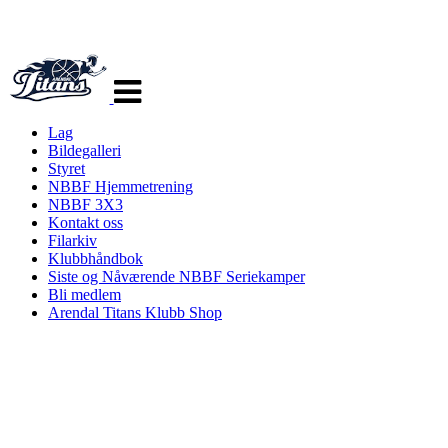
Veksle
navigasjon
Lag
Bildegalleri
Styret
NBBF Hjemmetrening
NBBF 3X3
Kontakt oss
Filarkiv
Klubbhåndbok
Siste og Nåværende NBBF Seriekamper
Bli medlem
Arendal Titans Klubb Shop