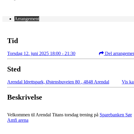
Arrangement
Tid
Torsdag 12. juni 2025 18:00 - 21:30
Del arrangeme
Sted
Arendal Idrettspark, Østensbuveien 80
,
4848 Arendal
Vis ka
Beskrivelse
Velkommen til Arendal Titans torsdag trening på
Sparebanken Sør
Amfi arena