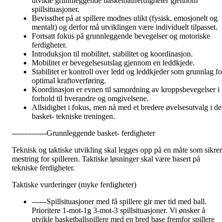
utvikle grunnleggende basketballferdigheter gjennom
spillsituasjoner.
Bevissthet på at spillere modnes ulikt (fysisk, emosjonelt og
mentalt) og derfor må utviklingen være individuelt tilpasset.
Fortsatt fokus på grunnleggende bevegelser og motoriske
ferdigheter.
Introduksjon til mobilitet, stabilitet og koordinasjon.
Mobilitet er bevegelsesutslag gjennom en leddkjede.
Stabilitet er kontroll over ledd og leddkjeder som grunnlag fo
optimal kraftoverføring.
Koordinasjon er evnen til samordning av kroppsbevegelser i
forhold til hverandre og omgivelsene.
Allsidighet i fokus, men nå med et bredere øvelsesutvalg i d
basket- tekniske treningen.
--------------Grunnleggende basket- ferdigheter
Teknisk og taktiske utvikling skal legges opp på en måte som sikrer
mestring for spilleren. Taktiske løsninger skal være basert på
tekniske ferdigheter.
Taktiske vurderinger (myke ferdigheter)
------Spillsituasjoner med få spillere gir mer tid med ball.
Prioritere 1-mot-1g 3-mot-3 spillsituasjoner. Vi ønsker å
utvikle basketballspillere med en bred base fremfor spillere