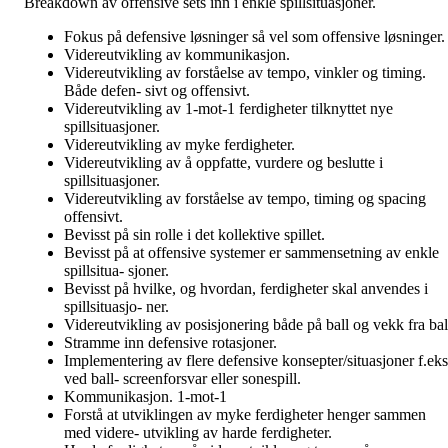
Breakdown av offensive sets inn i enkle spillsituasjoner.
Fokus på defensive løsninger så vel som offensive løsninger.
Videreutvikling av kommunikasjon.
Videreutvikling av forståelse av tempo, vinkler og timing.
Både defen- sivt og offensivt.
Videreutvikling av 1-mot-1 ferdigheter tilknyttet nye
spillsituasjoner.
Videreutvikling av myke ferdigheter.
Videreutvikling av å oppfatte, vurdere og beslutte i
spillsituasjoner.
Videreutvikling av forståelse av tempo, timing og spacing
offensivt.
Bevisst på sin rolle i det kollektive spillet.
Bevisst på at offensive systemer er sammensetning av enkle
spillsitua- sjoner.
Bevisst på hvilke, og hvordan, ferdigheter skal anvendes i
spillsituasjo- ner.
Videreutvikling av posisjonering både på ball og vekk fra bal
Stramme inn defensive rotasjoner.
Implementering av flere defensive konsepter/situasjoner f.eks
ved ball- screenforsvar eller sonespill.
Kommunikasjon. 1-mot-1
Forstå at utviklingen av myke ferdigheter henger sammen
med videre- utvikling av harde ferdigheter.