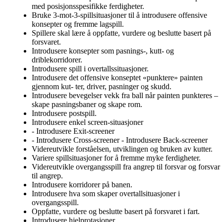
med posisjonsspesifikke ferdigheter.
Bruke 3-mot-3-spillsituasjoner til å introdusere offensive
konsepter og fremme lagspill.
Spillere skal lære å oppfatte, vurdere og beslutte basert på
forsvaret.
Introdusere konsepter som pasnings-, kutt- og
driblekorridorer.
Introdusere spill i overtallssituasjoner.
Introdusere det offensive konseptet «punktere» painten
gjennom kut- ter, driver, pasninger og skudd.
Introdusere bevegelser vekk fra ball når painten punkteres –
skape pasningsbaner og skape rom.
Introdusere postspill.
Introdusere enkel screen-situasjoner
- Introdusere Exit-screener
- Introdusere Cross-screener - Introdusere Back-screener
Videreutvikle forståelsen, utviklingen og bruken av kutter.
Variere spillsituasjoner for å fremme myke ferdigheter.
Videreutvikle overgangsspill fra angrep til forsvar og forsvar
til angrep.
Introdusere korridorer på banen.
Introdusere hva som skaper overtallsituasjoner i
overgangsspill.
Oppfatte, vurdere og beslutte basert på forsvaret i fart.
Introdusere hjelprotasjoner.