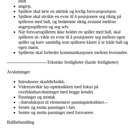
endt
angrep.
Spillere skal lære en atletisk og lovlig forsvarsposisjon.
Spillere skal utvikle en evne til å posisjonere seg riktig på
spilleren med ball, og bedømme riktig avstand mellom
angrepsspilleren og seg selv.
Når forsvarsspilleren ikke holder en spiller med ball, skal
spilleren ut- vikle en evne til å posisjonere seg mellom egen
spiller og kurv samtidig som spilleren klarer å se både ball og
egen mann.
Spillerne skal forbedre kommunikasjonen mellom hverandre.
----------------------------Tekniske ferdigheter (harde ferdigheter)
Avslutninger
Introdusere skuddteknikk.
Videreutvikle lay-upteknikken med fokus på
overhåndsavslutninger med begge hender.
Pasninger og mottak
--Introduksjon til elementære pasningsteknikker.--
Sentre og motta pasninger i fart.
Sentre og motta pasninger med forsvarere.
Ballbehandling