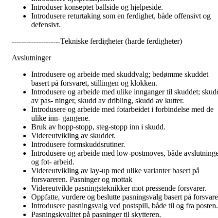
Introduser konseptet ballside og hjelpeside.
Introdusere returtaking som en ferdighet, både offensivt og
defensivt.
--------------------Tekniske ferdigheter (harde ferdigheter)
Avslutninger
Introdusere og arbeide med skuddvalg; bedømme skuddet
basert på forsvaret, stillingen og klokken.
Introdusere og arbeide med ulike innganger til skuddet; skud
av pas- ninger, skudd av dribling, skudd av kutter.
Introdusere og arbeide med fotarbeidet i forbindelse med de
ulike inn- gangene.
Bruk av hopp-stopp, steg-stopp inn i skudd.
Videreutvikling av skuddet.
Introdusere formskuddsrutiner.
Introdusere og arbeide med low-postmoves, både avslutning
og fot- arbeid.
Videreutvikling av lay-up med ulike varianter basert på
forsvareren. Pasninger og mottak
Videreutvikle pasningsteknikker mot pressende forsvarer.
Oppfatte, vurdere og beslutte pasningsvalg basert på forsvare
Introdusere pasningsvalg ved postspill, både til og fra posten.
Pasningskvalitet på pasninger til skytteren.