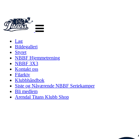
Veksle
navigasjon
Lag
Bildegalleri
Styret
NBBF Hjemmetrening
NBBF 3X3
Kontakt oss
Filarkiv
Klubbhåndbok
Siste og Nåværende NBBF Seriekamper
Bli medlem
Arendal Titans Klubb Shop