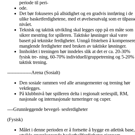
periode til peri-
ode.
Det bør fokuseres på allsidighet og en gradvis innføring i de
ulike basketferdighetene, med et øvelsesutvalg som er tilpass
nivået.
Teknisk og taktisk utvikling skal legges opp på en måte som
sikrer mestring for spilleren. Taktiske løsninger skal være
basert på tekniske ferdigheter. Unngå fristelsen å kompenser
manglende ferdigheter med bruken av taktiske løsninger.
Innholdet i treningen bør inndeles slik at det er ca. 20-30%
fysisk tre- ning, 60-70% individuell/gruppetrening og 5-20%
taktisk trening.
----------------Arena (Sosialt)
Den sosiale rammen ved alle arrangementer og trening bør
vektlegges.
På klubbnivå bør spilleren delta i regionalt seriespill, RM,
nasjonale og internasjonale turneringer og cuper.
----Grunnleggende bevegel- sesferdigheter
(Fysisk)
Målet i denne perioden er å fortsette å bygge en atletisk base,