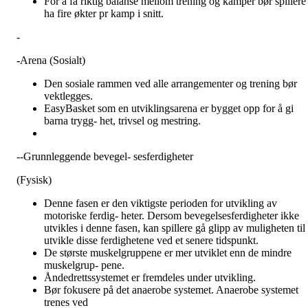
For å få riktig balanse mellom trening og kamper bør spillere
ha fire økter pr kamp i snitt.
-
-
Arena (Sosialt)
Den sosiale rammen ved alle arrangementer og trening bør
vektlegges.
EasyBasket som en utviklingsarena er bygget opp for å gi
barna trygg- het, trivsel og mestring.
--Grunnleggende bevegel- sesferdigheter
(Fysisk)
Denne fasen er den viktigste perioden for utvikling av
motoriske ferdig- heter. Dersom bevegelsesferdigheter ikke
utvikles i denne fasen, kan spillere gå glipp av muligheten til 
utvikle disse ferdighetene ved et senere tidspunkt.
De største muskelgruppene er mer utviklet enn de mindre
muskelgrup- pene.
Åndedrettssystemet er fremdeles under utvikling.
Bør fokusere på det anaerobe systemet. Anaerobe systemet
trenes ved