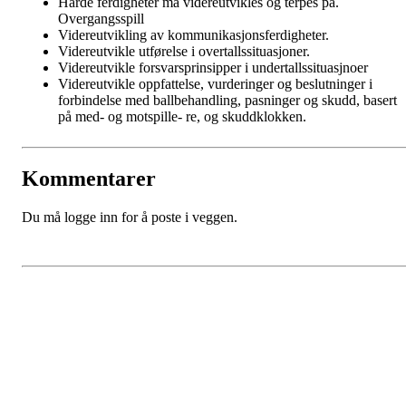
Harde ferdigheter må videreutvikles og terpes på.
Overgangsspill
Videreutvikling av kommunikasjonsferdigheter.
Videreutvikle utførelse i overtallssituasjoner.
Videreutvikle forsvarsprinsipper i undertallssituasjnoer
Videreutvikle oppfattelse, vurderinger og beslutninger i
forbindelse med ballbehandling, pasninger og skudd, basert
på med- og motspille- re, og skuddklokken.
Kommentarer
Du må logge inn for å poste i veggen.