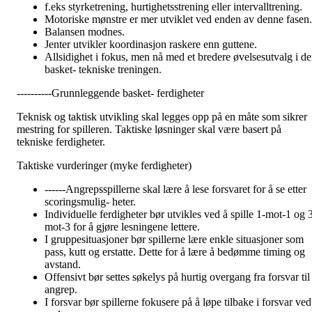
f.eks styrketrening, hurtighetsstrening eller intervalltrening.
Motoriske mønstre er mer utviklet ved enden av denne fasen.
Balansen modnes.
Jenter utvikler koordinasjon raskere enn guttene.
Allsidighet i fokus, men nå med et bredere øvelsesutvalg i d
basket- tekniske treningen.
----------Grunnleggende basket- ferdigheter
Teknisk og taktisk utvikling skal legges opp på en måte som sikrer
mestring for spilleren. Taktiske løsninger skal være basert på
tekniske ferdigheter.
Taktiske vurderinger (myke ferdigheter)
------Angrepsspillerne skal lære å lese forsvaret for å se etter
scoringsmulig- heter.
Individuelle ferdigheter bør utvikles ved å spille 1-mot-1 og 
mot-3 for å gjøre lesningene lettere.
I gruppesituasjoner bør spillerne lære enkle situasjoner som
pass, kutt og erstatte. Dette for å lære å bedømme timing og
avstand.
Offensivt bør settes søkelys på hurtig overgang fra forsvar til
angrep.
I forsvar bør spillerne fokusere på å løpe tilbake i forsvar ved