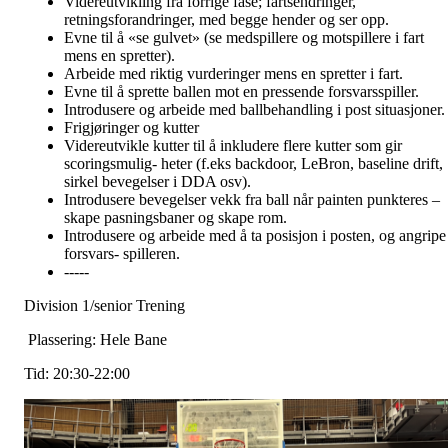
Videreutvikling fra forrige fase; fartsendringer,
retningsforandringer, med begge hender og ser opp.
Evne til å «se gulvet» (se medspillere og motspillere i fart
mens en spretter).
Arbeide med riktig vurderinger mens en spretter i fart.
Evne til å sprette ballen mot en pressende forsvarsspiller.
Introdusere og arbeide med ballbehandling i post situasjoner.
Frigjøringer og kutter
Videreutvikle kutter til å inkludere flere kutter som gir
scoringsmulig- heter (f.eks backdoor, LeBron, baseline drift,
sirkel bevegelser i DDA osv).
Introdusere bevegelser vekk fra ball når painten punkteres –
skape pasningsbaner og skape rom.
Introdusere og arbeide med å ta posisjon i posten, og angripe
forsvars- spilleren.
-----
Division 1/senior Trening
Plassering: Hele Bane
Tid: 20:30-22:00