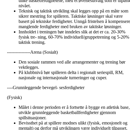
ulike basketferdighetene, med et øvelsesutvalg som er tilpass
nivået.
Teknisk og taktisk utvikling skal legges opp på en måte som
sikrer mestring for spilleren. Taktiske løsninger skal være
basert på tekniske ferdigheter. Unngå fristelsen å kompenser
manglende ferdigheter med bruken av taktiske løsninger.
Innholdet i treningen bør inndeles slik at det er ca. 20-30%
fysisk tre- ning, 60-70% individuell/gruppetrening og 5-20%
taktisk trening.
----------------Arena (Sosialt)
Den sosiale rammen ved alle arrangementer og trening bør
vektlegges.
På klubbnivå bør spilleren delta i regionalt seriespill, RM,
nasjonale og internasjonale turneringer og cuper.
----Grunnleggende bevegel- sesferdigheter
(Fysisk)
Målet i denne perioden er å fortsette å bygge en atletisk base,
utvikle grunnleggende basketballferdigheter gjennom
spillsituasjoner.
Bevissthet på at spillere modnes ulikt (fysisk, emosjonelt og
mentalt) og derfor må utviklingen være individuelt tilpasset.