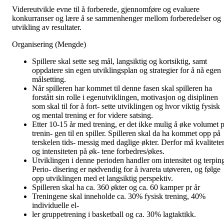
Videreutvikle evne til å forberede, gjennomføre og evaluere
konkurranser og lære å se sammenhenger mellom forberedelser og
utvikling av resultater.
Organisering (Mengde)
Spillere skal sette seg mål, langsiktig og kortsiktig, samt
oppdatere sin egen utviklingsplan og strategier for å nå egen
målsetting.
Når spilleren har kommet til denne fasen skal spilleren ha
forstått sin rolle i egenutviklingen, motivasjon og disiplinen
som skal til for å fort- sette utviklingen og hvor viktig fysisk
og mental trening er for videre satsing.
Etter 10-15 år med trening, er det ikke mulig å øke volumet p
trenin- gen til en spiller. Spilleren skal da ha kommet opp på
terskelen tids- messig med daglige økter. Derfor må kvalitete
og intensiteten på øk- tene forbedres/økes.
Utviklingen i denne perioden handler om intensitet og terpin
Perio- disering er nødvendig for å ivareta utøveren, og følge
opp utviklingen med et langsiktig perspektiv.
Spilleren skal ha ca. 360 økter og ca. 60 kamper pr år
Treningene skal inneholde ca. 30% fysisk trening, 40%
individuelle el-
ler gruppetrening i basketball og ca. 30% lagtaktikk.