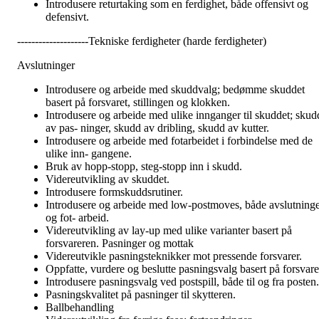
Introdusere returtaking som en ferdighet, både offensivt og
defensivt.
--------------------Tekniske ferdigheter (harde ferdigheter)
Avslutninger
Introdusere og arbeide med skuddvalg; bedømme skuddet
basert på forsvaret, stillingen og klokken.
Introdusere og arbeide med ulike innganger til skuddet; skud
av pas- ninger, skudd av dribling, skudd av kutter.
Introdusere og arbeide med fotarbeidet i forbindelse med de
ulike inn- gangene.
Bruk av hopp-stopp, steg-stopp inn i skudd.
Videreutvikling av skuddet.
Introdusere formskuddsrutiner.
Introdusere og arbeide med low-postmoves, både avslutning
og fot- arbeid.
Videreutvikling av lay-up med ulike varianter basert på
forsvareren. Pasninger og mottak
Videreutvikle pasningsteknikker mot pressende forsvarer.
Oppfatte, vurdere og beslutte pasningsvalg basert på forsvare
Introdusere pasningsvalg ved postspill, både til og fra posten.
Pasningskvalitet på pasninger til skytteren.
Ballbehandling