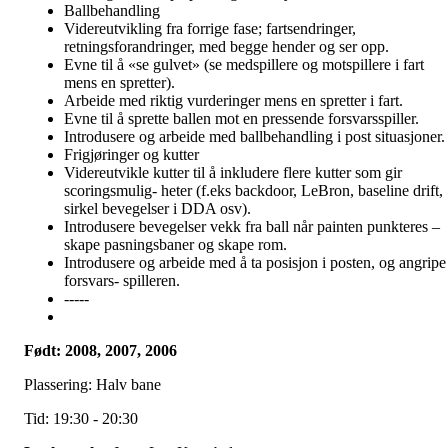
Ballbehandling
Videreutvikling fra forrige fase; fartsendringer,
retningsforandringer, med begge hender og ser opp.
Evne til å «se gulvet» (se medspillere og motspillere i fart
mens en spretter).
Arbeide med riktig vurderinger mens en spretter i fart.
Evne til å sprette ballen mot en pressende forsvarsspiller.
Introdusere og arbeide med ballbehandling i post situasjoner.
Frigjøringer og kutter
Videreutvikle kutter til å inkludere flere kutter som gir
scoringsmulig- heter (f.eks backdoor, LeBron, baseline drift,
sirkel bevegelser i DDA osv).
Introdusere bevegelser vekk fra ball når painten punkteres –
skape pasningsbaner og skape rom.
Introdusere og arbeide med å ta posisjon i posten, og angripe
forsvars- spilleren.
-----
Født: 2008, 2007, 2006
Plassering: Halv bane
Tid: 19:30 - 20:30