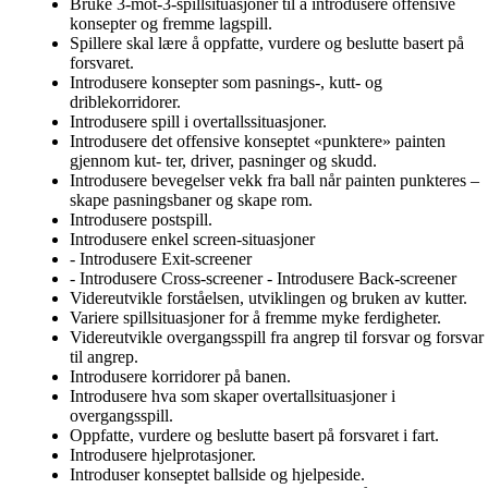
Bruke 3-mot-3-spillsituasjoner til å introdusere offensive
konsepter og fremme lagspill.
Spillere skal lære å oppfatte, vurdere og beslutte basert på
forsvaret.
Introdusere konsepter som pasnings-, kutt- og
driblekorridorer.
Introdusere spill i overtallssituasjoner.
Introdusere det offensive konseptet «punktere» painten
gjennom kut- ter, driver, pasninger og skudd.
Introdusere bevegelser vekk fra ball når painten punkteres –
skape pasningsbaner og skape rom.
Introdusere postspill.
Introdusere enkel screen-situasjoner
- Introdusere Exit-screener
- Introdusere Cross-screener - Introdusere Back-screener
Videreutvikle forståelsen, utviklingen og bruken av kutter.
Variere spillsituasjoner for å fremme myke ferdigheter.
Videreutvikle overgangsspill fra angrep til forsvar og forsvar
til angrep.
Introdusere korridorer på banen.
Introdusere hva som skaper overtallsituasjoner i
overgangsspill.
Oppfatte, vurdere og beslutte basert på forsvaret i fart.
Introdusere hjelprotasjoner.
Introduser konseptet ballside og hjelpeside.