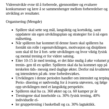
Videreutvikle evne til å forberede, gjennomføre og evaluere
konkurranser og lære å se sammenhenger mellom forberedelser og
utvikling av resultater.
Organisering (Mengde)
Spillere skal sette seg mål, langsiktig og kortsiktig, samt
oppdatere sin egen utviklingsplan og strategier for å nå egen
målsetting.
Når spilleren har kommet til denne fasen skal spilleren ha
forstått sin rolle i egenutviklingen, motivasjon og disiplinen
som skal til for å fort- sette utviklingen og hvor viktig fysisk
og mental trening er for videre satsing.
Etter 10-15 år med trening, er det ikke mulig å øke volumet p
trenin- gen til en spiller. Spilleren skal da ha kommet opp på
terskelen tids- messig med daglige økter. Derfor må kvalitete
og intensiteten på øk- tene forbedres/økes.
Utviklingen i denne perioden handler om intensitet og terpin
Perio- disering er nødvendig for å ivareta utøveren, og følge
opp utviklingen med et langsiktig perspektiv.
Spilleren skal ha ca. 360 økter og ca. 60 kamper pr år
Treningene skal inneholde ca. 30% fysisk trening, 40%
individuelle el-
ler gruppetrening i basketball og ca. 30% lagtaktikk.