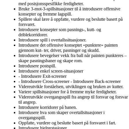
med posisjonsspesifikke ferdigheter.
Bruke 3-mot-3-spillsituasjoner til å introdusere offensive
konsepter og fremme lagspill.
Spillere skal lære å oppfatte, vurdere og beslutte basert på
forsvaret.
Introdusere konsepter som pasnings-, kutt- og
driblekorridorer.
Introdusere spill i overtallssituasjoner.
Introdusere det offensive konseptet «punktere» painten
gjennom kut- ter, driver, pasninger og skudd.
Introdusere bevegelser vekk fra ball når painten punkteres –
skape pasningsbaner og skape rom.
Introdusere postspill.
Introdusere enkel screen-situasjoner
- Introdusere Exit-screener
- Introdusere Cross-screener - Introdusere Back-screener
Videreutvikle forståelsen, utviklingen og bruken av kutter.
Variere spillsituasjoner for å fremme myke ferdigheter.
Videreutvikle overgangsspill fra angrep til forsvar og forsvar
til angrep.
Introdusere korridorer på banen.
Introdusere hva som skaper overtallsituasjoner i
overgangsspill.
Oppfatte, vurdere og beslutte basert på forsvaret i fart.
Introdusere hjelprotasjoner.