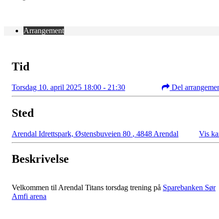
Arrangement
Tid
Torsdag 10. april 2025 18:00 - 21:30
Del arrangeme
Sted
Arendal Idrettspark, Østensbuveien 80
,
4848 Arendal
Vis ka
Beskrivelse
Velkommen til Arendal Titans torsdag trening på
Sparebanken Sør
Amfi arena