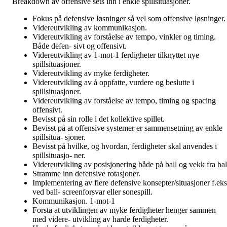
Breakdown av offensive sets inn i enkle spillsituasjoner.
Fokus på defensive løsninger så vel som offensive løsninger.
Videreutvikling av kommunikasjon.
Videreutvikling av forståelse av tempo, vinkler og timing.
Både defen- sivt og offensivt.
Videreutvikling av 1-mot-1 ferdigheter tilknyttet nye
spillsituasjoner.
Videreutvikling av myke ferdigheter.
Videreutvikling av å oppfatte, vurdere og beslutte i
spillsituasjoner.
Videreutvikling av forståelse av tempo, timing og spacing
offensivt.
Bevisst på sin rolle i det kollektive spillet.
Bevisst på at offensive systemer er sammensetning av enkle
spillsitua- sjoner.
Bevisst på hvilke, og hvordan, ferdigheter skal anvendes i
spillsituasjo- ner.
Videreutvikling av posisjonering både på ball og vekk fra bal
Stramme inn defensive rotasjoner.
Implementering av flere defensive konsepter/situasjoner f.eks
ved ball- screenforsvar eller sonespill.
Kommunikasjon. 1-mot-1
Forstå at utviklingen av myke ferdigheter henger sammen
med videre- utvikling av harde ferdigheter.