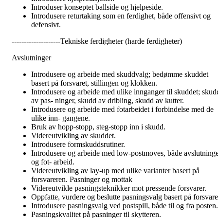
Introduser konseptet ballside og hjelpeside.
Introdusere returtaking som en ferdighet, både offensivt og
defensivt.
--------------------Tekniske ferdigheter (harde ferdigheter)
Avslutninger
Introdusere og arbeide med skuddvalg; bedømme skuddet
basert på forsvaret, stillingen og klokken.
Introdusere og arbeide med ulike innganger til skuddet; skud
av pas- ninger, skudd av dribling, skudd av kutter.
Introdusere og arbeide med fotarbeidet i forbindelse med de
ulike inn- gangene.
Bruk av hopp-stopp, steg-stopp inn i skudd.
Videreutvikling av skuddet.
Introdusere formskuddsrutiner.
Introdusere og arbeide med low-postmoves, både avslutning
og fot- arbeid.
Videreutvikling av lay-up med ulike varianter basert på
forsvareren. Pasninger og mottak
Videreutvikle pasningsteknikker mot pressende forsvarer.
Oppfatte, vurdere og beslutte pasningsvalg basert på forsvare
Introdusere pasningsvalg ved postspill, både til og fra posten.
Pasningskvalitet på pasninger til skytteren.