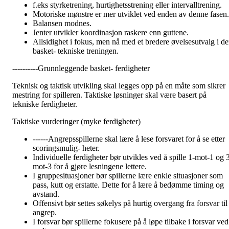
f.eks styrketrening, hurtighetsstrening eller intervalltrening.
Motoriske mønstre er mer utviklet ved enden av denne fasen.
Balansen modnes.
Jenter utvikler koordinasjon raskere enn guttene.
Allsidighet i fokus, men nå med et bredere øvelsesutvalg i d
basket- tekniske treningen.
----------Grunnleggende basket- ferdigheter
Teknisk og taktisk utvikling skal legges opp på en måte som sikrer
mestring for spilleren. Taktiske løsninger skal være basert på
tekniske ferdigheter.
Taktiske vurderinger (myke ferdigheter)
------Angrepsspillerne skal lære å lese forsvaret for å se etter
scoringsmulig- heter.
Individuelle ferdigheter bør utvikles ved å spille 1-mot-1 og 
mot-3 for å gjøre lesningene lettere.
I gruppesituasjoner bør spillerne lære enkle situasjoner som
pass, kutt og erstatte. Dette for å lære å bedømme timing og
avstand.
Offensivt bør settes søkelys på hurtig overgang fra forsvar til
angrep.
I forsvar bør spillerne fokusere på å løpe tilbake i forsvar ved