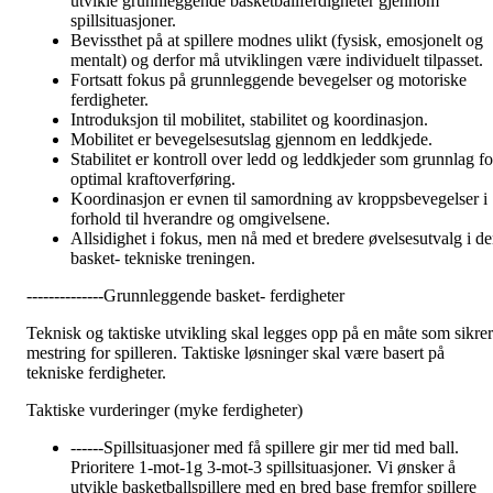
utvikle grunnleggende basketballferdigheter gjennom
spillsituasjoner.
Bevissthet på at spillere modnes ulikt (fysisk, emosjonelt og
mentalt) og derfor må utviklingen være individuelt tilpasset.
Fortsatt fokus på grunnleggende bevegelser og motoriske
ferdigheter.
Introduksjon til mobilitet, stabilitet og koordinasjon.
Mobilitet er bevegelsesutslag gjennom en leddkjede.
Stabilitet er kontroll over ledd og leddkjeder som grunnlag fo
optimal kraftoverføring.
Koordinasjon er evnen til samordning av kroppsbevegelser i
forhold til hverandre og omgivelsene.
Allsidighet i fokus, men nå med et bredere øvelsesutvalg i d
basket- tekniske treningen.
--------------Grunnleggende basket- ferdigheter
Teknisk og taktiske utvikling skal legges opp på en måte som sikrer
mestring for spilleren. Taktiske løsninger skal være basert på
tekniske ferdigheter.
Taktiske vurderinger (myke ferdigheter)
------Spillsituasjoner med få spillere gir mer tid med ball.
Prioritere 1-mot-1g 3-mot-3 spillsituasjoner. Vi ønsker å
utvikle basketballspillere med en bred base fremfor spillere