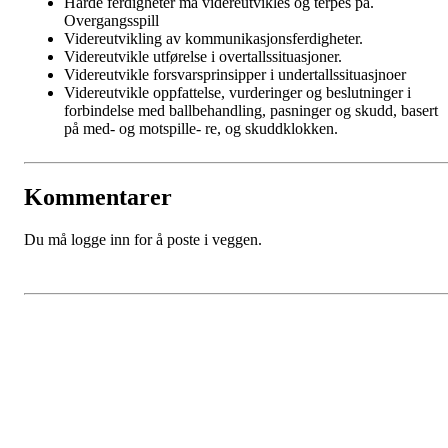
Harde ferdigheter må videreutvikles og terpes på.
Overgangsspill
Videreutvikling av kommunikasjonsferdigheter.
Videreutvikle utførelse i overtallssituasjoner.
Videreutvikle forsvarsprinsipper i undertallssituasjnoer
Videreutvikle oppfattelse, vurderinger og beslutninger i
forbindelse med ballbehandling, pasninger og skudd, basert
på med- og motspille- re, og skuddklokken.
Kommentarer
Du må logge inn for å poste i veggen.