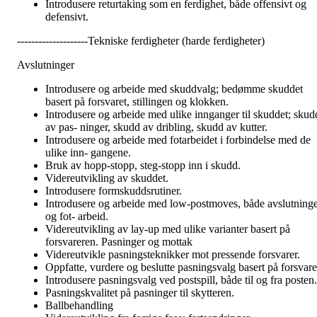
Introdusere returtaking som en ferdighet, både offensivt og
defensivt.
--------------------Tekniske ferdigheter (harde ferdigheter)
Avslutninger
Introdusere og arbeide med skuddvalg; bedømme skuddet
basert på forsvaret, stillingen og klokken.
Introdusere og arbeide med ulike innganger til skuddet; skud
av pas- ninger, skudd av dribling, skudd av kutter.
Introdusere og arbeide med fotarbeidet i forbindelse med de
ulike inn- gangene.
Bruk av hopp-stopp, steg-stopp inn i skudd.
Videreutvikling av skuddet.
Introdusere formskuddsrutiner.
Introdusere og arbeide med low-postmoves, både avslutning
og fot- arbeid.
Videreutvikling av lay-up med ulike varianter basert på
forsvareren. Pasninger og mottak
Videreutvikle pasningsteknikker mot pressende forsvarer.
Oppfatte, vurdere og beslutte pasningsvalg basert på forsvare
Introdusere pasningsvalg ved postspill, både til og fra posten.
Pasningskvalitet på pasninger til skytteren.
Ballbehandling