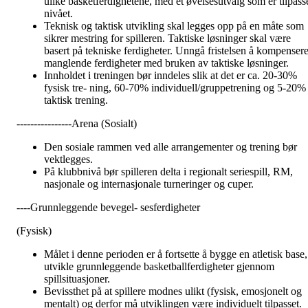
ulike basketferdighetene, med et øvelsesutvalg som er tilpass
nivået.
Teknisk og taktisk utvikling skal legges opp på en måte som
sikrer mestring for spilleren. Taktiske løsninger skal være
basert på tekniske ferdigheter. Unngå fristelsen å kompenser
manglende ferdigheter med bruken av taktiske løsninger.
Innholdet i treningen bør inndeles slik at det er ca. 20-30%
fysisk tre- ning, 60-70% individuell/gruppetrening og 5-20%
taktisk trening.
----------------Arena (Sosialt)
Den sosiale rammen ved alle arrangementer og trening bør
vektlegges.
På klubbnivå bør spilleren delta i regionalt seriespill, RM,
nasjonale og internasjonale turneringer og cuper.
----Grunnleggende bevegel- sesferdigheter
(Fysisk)
Målet i denne perioden er å fortsette å bygge en atletisk base,
utvikle grunnleggende basketballferdigheter gjennom
spillsituasjoner.
Bevissthet på at spillere modnes ulikt (fysisk, emosjonelt og
mentalt) og derfor må utviklingen være individuelt tilpasset.