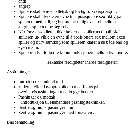
endt
angrep.
Spillere skal lære en atletisk og lovlig forsvarsposisjon.
Spillere skal utvikle en evne til å posisjonere seg riktig på
spilleren med ball, og bedømme riktig avstand mellom
angrepsspilleren og seg selv.
Når forsvarsspilleren ikke holder en spiller med ball, skal
spilleren ut- vikle en evne til å posisjonere seg mellom egen
spiller og kurv samtidig som spilleren klarer å se både ball og
egen mann.
Spillerne skal forbedre kommunikasjonen mellom hverandre.
----------------------------Tekniske ferdigheter (harde ferdigheter)
Avslutninger
Introdusere skuddteknikk.
Videreutvikle lay-upteknikken med fokus på
overhåndsavslutninger med begge hender.
Pasninger og mottak
--Introduksjon til elementære pasningsteknikker.--
Sentre og motta pasninger i fart.
Sentre og motta pasninger med forsvarere.
Ballbehandling