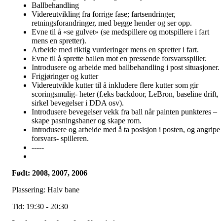
Ballbehandling
Videreutvikling fra forrige fase; fartsendringer,
retningsforandringer, med begge hender og ser opp.
Evne til å «se gulvet» (se medspillere og motspillere i fart
mens en spretter).
Arbeide med riktig vurderinger mens en spretter i fart.
Evne til å sprette ballen mot en pressende forsvarsspiller.
Introdusere og arbeide med ballbehandling i post situasjoner.
Frigjøringer og kutter
Videreutvikle kutter til å inkludere flere kutter som gir
scoringsmulig- heter (f.eks backdoor, LeBron, baseline drift,
sirkel bevegelser i DDA osv).
Introdusere bevegelser vekk fra ball når painten punkteres –
skape pasningsbaner og skape rom.
Introdusere og arbeide med å ta posisjon i posten, og angripe
forsvars- spilleren.
-----
Født: 2008, 2007, 2006
Plassering: Halv bane
Tid: 19:30 - 20:30