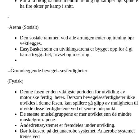
For å få riktig balanse mellom trening og kamper bør spillere
ha fire økter pr kamp i snitt.
-
-
Arena (Sosialt)
Den sosiale rammen ved alle arrangementer og trening bør
vektlegges.
EasyBasket som en utviklingsarena er bygget opp for å gi
barna trygg- het, trivsel og mestring.
--Grunnleggende bevegel- sesferdigheter
(Fysisk)
Denne fasen er den viktigste perioden for utvikling av
motoriske ferdig- heter. Dersom bevegelsesferdigheter ikke
utvikles i denne fasen, kan spillere gå glipp av muligheten til 
utvikle disse ferdighetene ved et senere tidspunkt.
De største muskelgruppene er mer utviklet enn de mindre
muskelgrup- pene.
Åndedrettssystemet er fremdeles under utvikling.
Bør fokusere på det anaerobe systemet. Anaerobe systemet
trenes ved