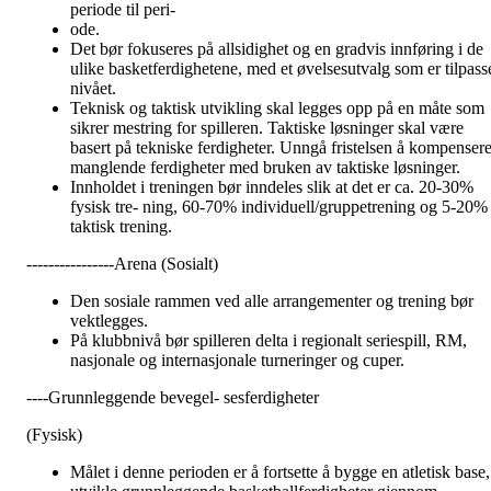
periode til peri-
ode.
Det bør fokuseres på allsidighet og en gradvis innføring i de
ulike basketferdighetene, med et øvelsesutvalg som er tilpass
nivået.
Teknisk og taktisk utvikling skal legges opp på en måte som
sikrer mestring for spilleren. Taktiske løsninger skal være
basert på tekniske ferdigheter. Unngå fristelsen å kompenser
manglende ferdigheter med bruken av taktiske løsninger.
Innholdet i treningen bør inndeles slik at det er ca. 20-30%
fysisk tre- ning, 60-70% individuell/gruppetrening og 5-20%
taktisk trening.
----------------Arena (Sosialt)
Den sosiale rammen ved alle arrangementer og trening bør
vektlegges.
På klubbnivå bør spilleren delta i regionalt seriespill, RM,
nasjonale og internasjonale turneringer og cuper.
----Grunnleggende bevegel- sesferdigheter
(Fysisk)
Målet i denne perioden er å fortsette å bygge en atletisk base,