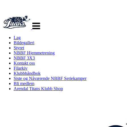
Veksle
navigasjon
Lag
Bildegalleri
Styret
NBBF Hjemmetrening
NBBF 3X3
Kontakt oss
Filarkiv
Klubbhåndbok
Siste og Nåværende NBBF Seriekamper
Bli medlem
Arendal Titans Klubb Shop