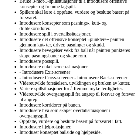
Bruke 3-mot-3-spillsituasjoner til å introdusere offensive
konsepter og fremme lagspill.
Spillere skal lære å oppfatte, vurdere og beslutte basert på
forsvaret.
Introdusere konsepter som pasnings-, kutt- og
driblekorridorer.
Introdusere spill i overtallssituasjoner.
Introdusere det offensive konseptet «punktere» painten
gjennom kut- ter, driver, pasninger og skudd.
Introdusere bevegelser vekk fra ball når painten punkteres –
skape pasningsbaner og skape rom.
Introdusere postspill.
Introdusere enkel screen-situasjoner
- Introdusere Exit-screener
- Introdusere Cross-screener - Introdusere Back-screener
Videreutvikle forståelsen, utviklingen og bruken av kutter.
Variere spillsituasjoner for å fremme myke ferdigheter.
Videreutvikle overgangsspill fra angrep til forsvar og forsvar
til angrep.
Introdusere korridorer på banen.
Introdusere hva som skaper overtallsituasjoner i
overgangsspill.
Oppfatte, vurdere og beslutte basert på forsvaret i fart.
Introdusere hjelprotasjoner.
Introduser konseptet ballside og hjelpeside.