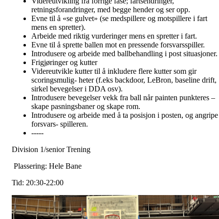
Videreutvikling fra forrige fase; fartsendringer,
retningsforandringer, med begge hender og ser opp.
Evne til å «se gulvet» (se medspillere og motspillere i fart
mens en spretter).
Arbeide med riktig vurderinger mens en spretter i fart.
Evne til å sprette ballen mot en pressende forsvarsspiller.
Introdusere og arbeide med ballbehandling i post situasjoner.
Frigjøringer og kutter
Videreutvikle kutter til å inkludere flere kutter som gir
scoringsmulig- heter (f.eks backdoor, LeBron, baseline drift,
sirkel bevegelser i DDA osv).
Introdusere bevegelser vekk fra ball når painten punkteres –
skape pasningsbaner og skape rom.
Introdusere og arbeide med å ta posisjon i posten, og angripe
forsvars- spilleren.
-----
Division 1/senior Trening
Plassering: Hele Bane
Tid: 20:30-22:00