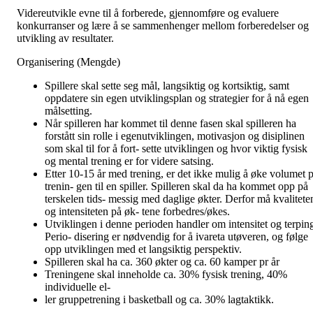
Videreutvikle evne til å forberede, gjennomføre og evaluere
konkurranser og lære å se sammenhenger mellom forberedelser og
utvikling av resultater.
Organisering (Mengde)
Spillere skal sette seg mål, langsiktig og kortsiktig, samt
oppdatere sin egen utviklingsplan og strategier for å nå egen
målsetting.
Når spilleren har kommet til denne fasen skal spilleren ha
forstått sin rolle i egenutviklingen, motivasjon og disiplinen
som skal til for å fort- sette utviklingen og hvor viktig fysisk
og mental trening er for videre satsing.
Etter 10-15 år med trening, er det ikke mulig å øke volumet p
trenin- gen til en spiller. Spilleren skal da ha kommet opp på
terskelen tids- messig med daglige økter. Derfor må kvalitete
og intensiteten på øk- tene forbedres/økes.
Utviklingen i denne perioden handler om intensitet og terpin
Perio- disering er nødvendig for å ivareta utøveren, og følge
opp utviklingen med et langsiktig perspektiv.
Spilleren skal ha ca. 360 økter og ca. 60 kamper pr år
Treningene skal inneholde ca. 30% fysisk trening, 40%
individuelle el-
ler gruppetrening i basketball og ca. 30% lagtaktikk.