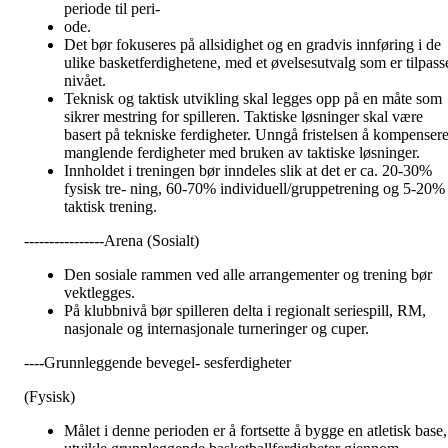
periode til peri-
ode.
Det bør fokuseres på allsidighet og en gradvis innføring i de
ulike basketferdighetene, med et øvelsesutvalg som er tilpass
nivået.
Teknisk og taktisk utvikling skal legges opp på en måte som
sikrer mestring for spilleren. Taktiske løsninger skal være
basert på tekniske ferdigheter. Unngå fristelsen å kompenser
manglende ferdigheter med bruken av taktiske løsninger.
Innholdet i treningen bør inndeles slik at det er ca. 20-30%
fysisk tre- ning, 60-70% individuell/gruppetrening og 5-20%
taktisk trening.
----------------Arena (Sosialt)
Den sosiale rammen ved alle arrangementer og trening bør
vektlegges.
På klubbnivå bør spilleren delta i regionalt seriespill, RM,
nasjonale og internasjonale turneringer og cuper.
----Grunnleggende bevegel- sesferdigheter
(Fysisk)
Målet i denne perioden er å fortsette å bygge en atletisk base,