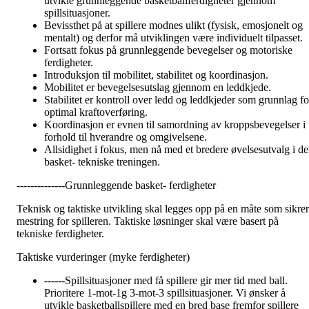
utvikle grunnleggende basketballferdigheter gjennom
spillsituasjoner.
Bevissthet på at spillere modnes ulikt (fysisk, emosjonelt og
mentalt) og derfor må utviklingen være individuelt tilpasset.
Fortsatt fokus på grunnleggende bevegelser og motoriske
ferdigheter.
Introduksjon til mobilitet, stabilitet og koordinasjon.
Mobilitet er bevegelsesutslag gjennom en leddkjede.
Stabilitet er kontroll over ledd og leddkjeder som grunnlag fo
optimal kraftoverføring.
Koordinasjon er evnen til samordning av kroppsbevegelser i
forhold til hverandre og omgivelsene.
Allsidighet i fokus, men nå med et bredere øvelsesutvalg i d
basket- tekniske treningen.
--------------Grunnleggende basket- ferdigheter
Teknisk og taktiske utvikling skal legges opp på en måte som sikrer
mestring for spilleren. Taktiske løsninger skal være basert på
tekniske ferdigheter.
Taktiske vurderinger (myke ferdigheter)
------Spillsituasjoner med få spillere gir mer tid med ball.
Prioritere 1-mot-1g 3-mot-3 spillsituasjoner. Vi ønsker å
utvikle basketballspillere med en bred base fremfor spillere