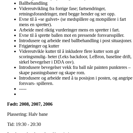
Ballbehandling
Videreutvikling fra forrige fase; fartsendringer,
retningsforandringer, med begge hender og ser opp.
Evne til å «se gulvet» (se medspillere og motspillere i fart
mens en spretter).
Arbeide med riktig vurderinger mens en spretter i fart.
Evne til å sprette ballen mot en pressende forsvarsspiller.
Introdusere og arbeide med ballbehandling i post situasjoner.
Frigjøringer og kutter
Videreutvikle kutter til å inkludere flere kutter som gir
scoringsmulig- heter (f.eks backdoor, LeBron, baseline drift,
sirkel bevegelser i DDA osv).
Introdusere bevegelser vekk fra ball når painten punkteres –
skape pasningsbaner og skape rom.
Introdusere og arbeide med å ta posisjon i posten, og angripe
forsvars- spilleren.
-----
Født: 2008, 2007, 2006
Plassering: Halv bane
Tid: 19:30 - 20:30