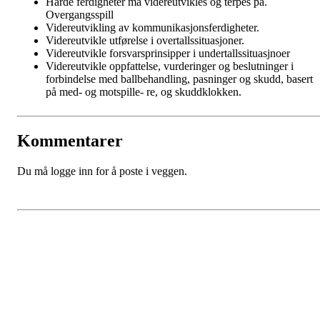
Harde ferdigheter må videreutvikles og terpes på.
Overgangsspill
Videreutvikling av kommunikasjonsferdigheter.
Videreutvikle utførelse i overtallssituasjoner.
Videreutvikle forsvarsprinsipper i undertallssituasjnoer
Videreutvikle oppfattelse, vurderinger og beslutninger i
forbindelse med ballbehandling, pasninger og skudd, basert
på med- og motspille- re, og skuddklokken.
Kommentarer
Du må logge inn for å poste i veggen.