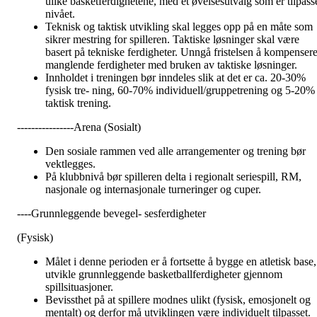
ulike basketferdighetene, med et øvelsesutvalg som er tilpass
nivået.
Teknisk og taktisk utvikling skal legges opp på en måte som
sikrer mestring for spilleren. Taktiske løsninger skal være
basert på tekniske ferdigheter. Unngå fristelsen å kompenser
manglende ferdigheter med bruken av taktiske løsninger.
Innholdet i treningen bør inndeles slik at det er ca. 20-30%
fysisk tre- ning, 60-70% individuell/gruppetrening og 5-20%
taktisk trening.
----------------Arena (Sosialt)
Den sosiale rammen ved alle arrangementer og trening bør
vektlegges.
På klubbnivå bør spilleren delta i regionalt seriespill, RM,
nasjonale og internasjonale turneringer og cuper.
----Grunnleggende bevegel- sesferdigheter
(Fysisk)
Målet i denne perioden er å fortsette å bygge en atletisk base,
utvikle grunnleggende basketballferdigheter gjennom
spillsituasjoner.
Bevissthet på at spillere modnes ulikt (fysisk, emosjonelt og
mentalt) og derfor må utviklingen være individuelt tilpasset.