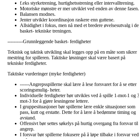
f.eks styrketrening, hurtighetsstrening eller intervalltrening.
Motoriske mønstre er mer utviklet ved enden av denne fasen.
Balansen modnes.
Jenter utvikler koordinasjon raskere enn guttene.
Allsidighet i fokus, men nå med et bredere øvelsesutvalg i d
basket- tekniske treningen.
----------Grunnleggende basket- ferdigheter
Teknisk og taktisk utvikling skal legges opp på en måte som sikrer
mestring for spilleren. Taktiske løsninger skal være basert på
tekniske ferdigheter.
Taktiske vurderinger (myke ferdigheter)
------Angrepsspillerne skal lære å lese forsvaret for å se etter
scoringsmulig- heter.
Individuelle ferdigheter bør utvikles ved å spille 1-mot-1 og 
mot-3 for å gjøre lesningene lettere.
I gruppesituasjoner bør spillerne lære enkle situasjoner som
pass, kutt og erstatte. Dette for å lære å bedømme timing og
avstand.
Offensivt bør settes søkelys på hurtig overgang fra forsvar til
angrep.
I forsvar bør spillerne fokusere på å løpe tilbake i forsvar ved