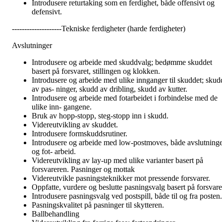
Introdusere returtaking som en ferdighet, både offensivt og
defensivt.
--------------------Tekniske ferdigheter (harde ferdigheter)
Avslutninger
Introdusere og arbeide med skuddvalg; bedømme skuddet
basert på forsvaret, stillingen og klokken.
Introdusere og arbeide med ulike innganger til skuddet; skud
av pas- ninger, skudd av dribling, skudd av kutter.
Introdusere og arbeide med fotarbeidet i forbindelse med de
ulike inn- gangene.
Bruk av hopp-stopp, steg-stopp inn i skudd.
Videreutvikling av skuddet.
Introdusere formskuddsrutiner.
Introdusere og arbeide med low-postmoves, både avslutning
og fot- arbeid.
Videreutvikling av lay-up med ulike varianter basert på
forsvareren. Pasninger og mottak
Videreutvikle pasningsteknikker mot pressende forsvarer.
Oppfatte, vurdere og beslutte pasningsvalg basert på forsvare
Introdusere pasningsvalg ved postspill, både til og fra posten.
Pasningskvalitet på pasninger til skytteren.
Ballbehandling