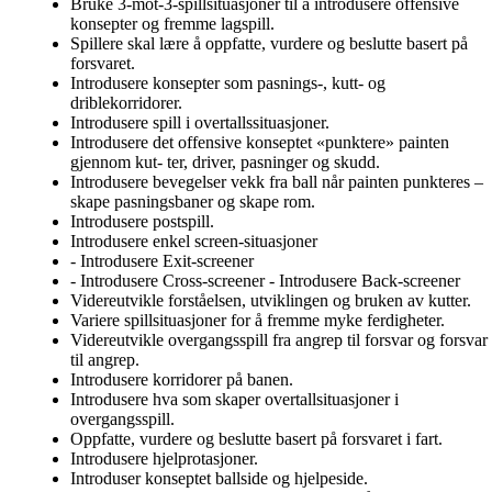
Bruke 3-mot-3-spillsituasjoner til å introdusere offensive
konsepter og fremme lagspill.
Spillere skal lære å oppfatte, vurdere og beslutte basert på
forsvaret.
Introdusere konsepter som pasnings-, kutt- og
driblekorridorer.
Introdusere spill i overtallssituasjoner.
Introdusere det offensive konseptet «punktere» painten
gjennom kut- ter, driver, pasninger og skudd.
Introdusere bevegelser vekk fra ball når painten punkteres –
skape pasningsbaner og skape rom.
Introdusere postspill.
Introdusere enkel screen-situasjoner
- Introdusere Exit-screener
- Introdusere Cross-screener - Introdusere Back-screener
Videreutvikle forståelsen, utviklingen og bruken av kutter.
Variere spillsituasjoner for å fremme myke ferdigheter.
Videreutvikle overgangsspill fra angrep til forsvar og forsvar
til angrep.
Introdusere korridorer på banen.
Introdusere hva som skaper overtallsituasjoner i
overgangsspill.
Oppfatte, vurdere og beslutte basert på forsvaret i fart.
Introdusere hjelprotasjoner.
Introduser konseptet ballside og hjelpeside.