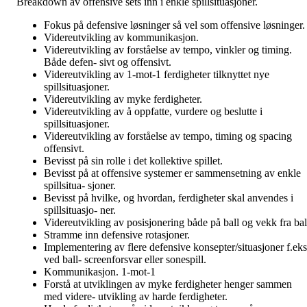
Breakdown av offensive sets inn i enkle spillsituasjoner.
Fokus på defensive løsninger så vel som offensive løsninger.
Videreutvikling av kommunikasjon.
Videreutvikling av forståelse av tempo, vinkler og timing.
Både defen- sivt og offensivt.
Videreutvikling av 1-mot-1 ferdigheter tilknyttet nye
spillsituasjoner.
Videreutvikling av myke ferdigheter.
Videreutvikling av å oppfatte, vurdere og beslutte i
spillsituasjoner.
Videreutvikling av forståelse av tempo, timing og spacing
offensivt.
Bevisst på sin rolle i det kollektive spillet.
Bevisst på at offensive systemer er sammensetning av enkle
spillsitua- sjoner.
Bevisst på hvilke, og hvordan, ferdigheter skal anvendes i
spillsituasjo- ner.
Videreutvikling av posisjonering både på ball og vekk fra bal
Stramme inn defensive rotasjoner.
Implementering av flere defensive konsepter/situasjoner f.eks
ved ball- screenforsvar eller sonespill.
Kommunikasjon. 1-mot-1
Forstå at utviklingen av myke ferdigheter henger sammen
med videre- utvikling av harde ferdigheter.