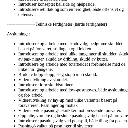
Introduser konseptet ballside og hjelpeside.
Introdusere returtaking som en ferdighet, både offensivt og
defensivt.
--------------------Tekniske ferdigheter (harde ferdigheter)
Avslutninger
Introdusere og arbeide med skuddvalg; bedømme skuddet
basert på forsvaret, stillingen og klokken.
Introdusere og arbeide med ulike innganger til skuddet; skud
av pas- ninger, skudd av dribling, skudd av kutter.
Introdusere og arbeide med fotarbeidet i forbindelse med de
ulike inn- gangene.
Bruk av hopp-stopp, steg-stopp inn i skudd.
Videreutvikling av skuddet.
Introdusere formskuddsrutiner.
Introdusere og arbeide med low-postmoves, både avslutning
og fot- arbeid.
Videreutvikling av lay-up med ulike varianter basert på
forsvareren. Pasninger og mottak
Videreutvikle pasningsteknikker mot pressende forsvarer.
Oppfatte, vurdere og beslutte pasningsvalg basert på forsvare
Introdusere pasningsvalg ved postspill, både til og fra posten.
Pasningskvalitet på pasninger til skytteren.