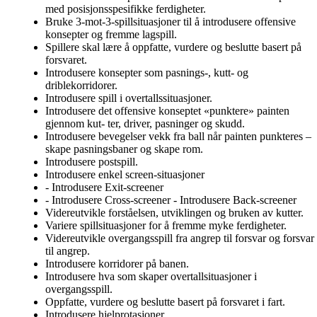
med posisjonsspesifikke ferdigheter.
Bruke 3-mot-3-spillsituasjoner til å introdusere offensive
konsepter og fremme lagspill.
Spillere skal lære å oppfatte, vurdere og beslutte basert på
forsvaret.
Introdusere konsepter som pasnings-, kutt- og
driblekorridorer.
Introdusere spill i overtallssituasjoner.
Introdusere det offensive konseptet «punktere» painten
gjennom kut- ter, driver, pasninger og skudd.
Introdusere bevegelser vekk fra ball når painten punkteres –
skape pasningsbaner og skape rom.
Introdusere postspill.
Introdusere enkel screen-situasjoner
- Introdusere Exit-screener
- Introdusere Cross-screener - Introdusere Back-screener
Videreutvikle forståelsen, utviklingen og bruken av kutter.
Variere spillsituasjoner for å fremme myke ferdigheter.
Videreutvikle overgangsspill fra angrep til forsvar og forsvar
til angrep.
Introdusere korridorer på banen.
Introdusere hva som skaper overtallsituasjoner i
overgangsspill.
Oppfatte, vurdere og beslutte basert på forsvaret i fart.
Introdusere hjelprotasjoner.