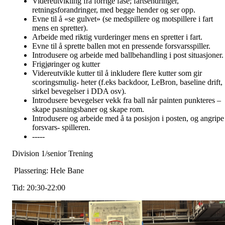
Videreutvikling fra forrige fase; fartsendringer,
retningsforandringer, med begge hender og ser opp.
Evne til å «se gulvet» (se medspillere og motspillere i fart
mens en spretter).
Arbeide med riktig vurderinger mens en spretter i fart.
Evne til å sprette ballen mot en pressende forsvarsspiller.
Introdusere og arbeide med ballbehandling i post situasjoner.
Frigjøringer og kutter
Videreutvikle kutter til å inkludere flere kutter som gir
scoringsmulig- heter (f.eks backdoor, LeBron, baseline drift,
sirkel bevegelser i DDA osv).
Introdusere bevegelser vekk fra ball når painten punkteres –
skape pasningsbaner og skape rom.
Introdusere og arbeide med å ta posisjon i posten, og angripe
forsvars- spilleren.
-----
Division 1/senior Trening
Plassering: Hele Bane
Tid: 20:30-22:00