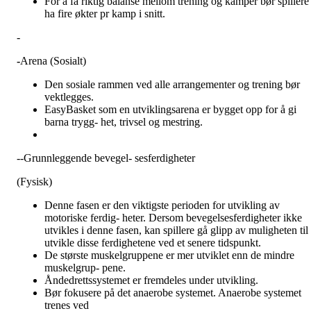
For å få riktig balanse mellom trening og kamper bør spillere
ha fire økter pr kamp i snitt.
-
-
Arena (Sosialt)
Den sosiale rammen ved alle arrangementer og trening bør
vektlegges.
EasyBasket som en utviklingsarena er bygget opp for å gi
barna trygg- het, trivsel og mestring.
--Grunnleggende bevegel- sesferdigheter
(Fysisk)
Denne fasen er den viktigste perioden for utvikling av
motoriske ferdig- heter. Dersom bevegelsesferdigheter ikke
utvikles i denne fasen, kan spillere gå glipp av muligheten til 
utvikle disse ferdighetene ved et senere tidspunkt.
De største muskelgruppene er mer utviklet enn de mindre
muskelgrup- pene.
Åndedrettssystemet er fremdeles under utvikling.
Bør fokusere på det anaerobe systemet. Anaerobe systemet
trenes ved