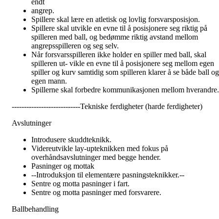
endt
angrep.
Spillere skal lære en atletisk og lovlig forsvarsposisjon.
Spillere skal utvikle en evne til å posisjonere seg riktig på
spilleren med ball, og bedømme riktig avstand mellom
angrepsspilleren og seg selv.
Når forsvarsspilleren ikke holder en spiller med ball, skal
spilleren ut- vikle en evne til å posisjonere seg mellom egen
spiller og kurv samtidig som spilleren klarer å se både ball og
egen mann.
Spillerne skal forbedre kommunikasjonen mellom hverandre.
----------------------------Tekniske ferdigheter (harde ferdigheter)
Avslutninger
Introdusere skuddteknikk.
Videreutvikle lay-upteknikken med fokus på
overhåndsavslutninger med begge hender.
Pasninger og mottak
--Introduksjon til elementære pasningsteknikker.--
Sentre og motta pasninger i fart.
Sentre og motta pasninger med forsvarere.
Ballbehandling