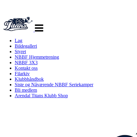
Veksle
navigasjon
Lag
Bildegalleri
Styret
NBBF Hjemmetrening
NBBF 3X3
Kontakt oss
Filarkiv
Klubbhåndbok
Siste og Nåværende NBBF Seriekamper
Bli medlem
Arendal Titans Klubb Shop