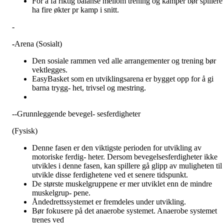
For å få riktig balanse mellom trening og kamper bør spillere
ha fire økter pr kamp i snitt.
-
-
Arena (Sosialt)
Den sosiale rammen ved alle arrangementer og trening bør
vektlegges.
EasyBasket som en utviklingsarena er bygget opp for å gi
barna trygg- het, trivsel og mestring.
--Grunnleggende bevegel- sesferdigheter
(Fysisk)
Denne fasen er den viktigste perioden for utvikling av
motoriske ferdig- heter. Dersom bevegelsesferdigheter ikke
utvikles i denne fasen, kan spillere gå glipp av muligheten til 
utvikle disse ferdighetene ved et senere tidspunkt.
De største muskelgruppene er mer utviklet enn de mindre
muskelgrup- pene.
Åndedrettssystemet er fremdeles under utvikling.
Bør fokusere på det anaerobe systemet. Anaerobe systemet
trenes ved