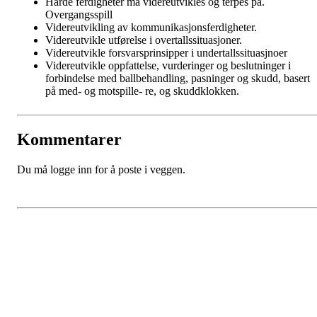
Harde ferdigheter må videreutvikles og terpes på.
Overgangsspill
Videreutvikling av kommunikasjonsferdigheter.
Videreutvikle utførelse i overtallssituasjoner.
Videreutvikle forsvarsprinsipper i undertallssituasjnoer
Videreutvikle oppfattelse, vurderinger og beslutninger i
forbindelse med ballbehandling, pasninger og skudd, basert
på med- og motspille- re, og skuddklokken.
Kommentarer
Du må logge inn for å poste i veggen.