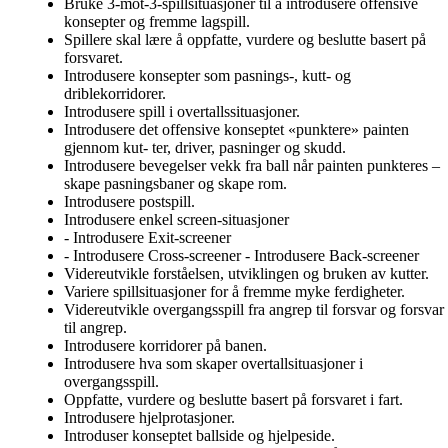
Bruke 3-mot-3-spillsituasjoner til å introdusere offensive
konsepter og fremme lagspill.
Spillere skal lære å oppfatte, vurdere og beslutte basert på
forsvaret.
Introdusere konsepter som pasnings-, kutt- og
driblekorridorer.
Introdusere spill i overtallssituasjoner.
Introdusere det offensive konseptet «punktere» painten
gjennom kut- ter, driver, pasninger og skudd.
Introdusere bevegelser vekk fra ball når painten punkteres –
skape pasningsbaner og skape rom.
Introdusere postspill.
Introdusere enkel screen-situasjoner
- Introdusere Exit-screener
- Introdusere Cross-screener - Introdusere Back-screener
Videreutvikle forståelsen, utviklingen og bruken av kutter.
Variere spillsituasjoner for å fremme myke ferdigheter.
Videreutvikle overgangsspill fra angrep til forsvar og forsvar
til angrep.
Introdusere korridorer på banen.
Introdusere hva som skaper overtallsituasjoner i
overgangsspill.
Oppfatte, vurdere og beslutte basert på forsvaret i fart.
Introdusere hjelprotasjoner.
Introduser konseptet ballside og hjelpeside.