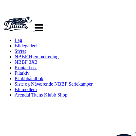
Veksle
navigasjon
Lag
Bildegalleri
Styret
NBBF Hjemmetrening
NBBF 3X3
Kontakt oss
Filarkiv
Klubbhåndbok
Siste og Nåværende NBBF Seriekamper
Bli medlem
Arendal Titans Klubb Shop