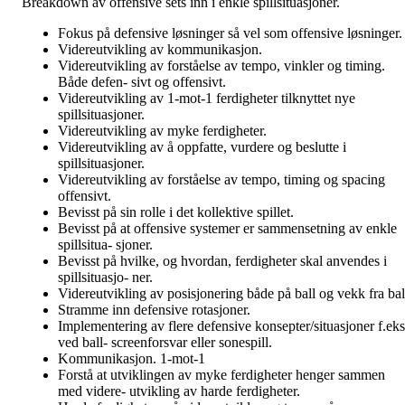
Breakdown av offensive sets inn i enkle spillsituasjoner.
Fokus på defensive løsninger så vel som offensive løsninger.
Videreutvikling av kommunikasjon.
Videreutvikling av forståelse av tempo, vinkler og timing.
Både defen- sivt og offensivt.
Videreutvikling av 1-mot-1 ferdigheter tilknyttet nye
spillsituasjoner.
Videreutvikling av myke ferdigheter.
Videreutvikling av å oppfatte, vurdere og beslutte i
spillsituasjoner.
Videreutvikling av forståelse av tempo, timing og spacing
offensivt.
Bevisst på sin rolle i det kollektive spillet.
Bevisst på at offensive systemer er sammensetning av enkle
spillsitua- sjoner.
Bevisst på hvilke, og hvordan, ferdigheter skal anvendes i
spillsituasjo- ner.
Videreutvikling av posisjonering både på ball og vekk fra bal
Stramme inn defensive rotasjoner.
Implementering av flere defensive konsepter/situasjoner f.eks
ved ball- screenforsvar eller sonespill.
Kommunikasjon. 1-mot-1
Forstå at utviklingen av myke ferdigheter henger sammen
med videre- utvikling av harde ferdigheter.