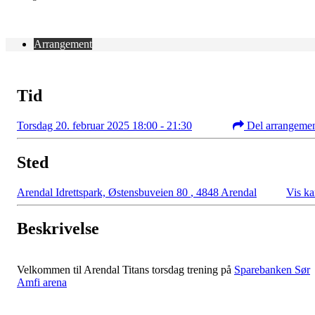
Arrangement
Tid
Torsdag 20. februar 2025 18:00 - 21:30
Del arrangeme
Sted
Arendal Idrettspark, Østensbuveien 80
,
4848 Arendal
Vis ka
Beskrivelse
Velkommen til Arendal Titans torsdag trening på
Sparebanken Sør
Amfi arena