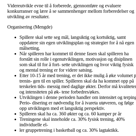
Videreutvikle evne til å forberede, gjennomføre og evaluere
konkurranser og lære å se sammenhenger mellom forberedelser og
utvikling av resultater.
Organisering (Mengde)
Spillere skal sette seg mål, langsiktig og kortsiktig, samt
oppdatere sin egen utviklingsplan og strategier for å nå egen
målsetting.
Når spilleren har kommet til denne fasen skal spilleren ha
forstått sin rolle i egenutviklingen, motivasjon og disiplinen
som skal til for å fort- sette utviklingen og hvor viktig fysisk
og mental trening er for videre satsing.
Etter 10-15 år med trening, er det ikke mulig å øke volumet p
trenin- gen til en spiller. Spilleren skal da ha kommet opp på
terskelen tids- messig med daglige økter. Derfor må kvalitete
og intensiteten på øk- tene forbedres/økes.
Utviklingen i denne perioden handler om intensitet og terpin
Perio- disering er nødvendig for å ivareta utøveren, og følge
opp utviklingen med et langsiktig perspektiv.
Spilleren skal ha ca. 360 økter og ca. 60 kamper pr år
Treningene skal inneholde ca. 30% fysisk trening, 40%
individuelle el-
ler gruppetrening i basketball og ca. 30% lagtaktikk.