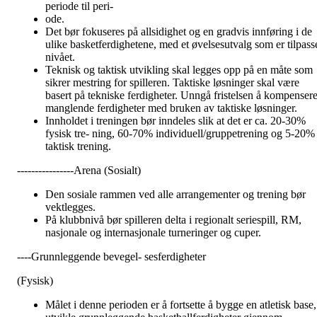
periode til peri-
ode.
Det bør fokuseres på allsidighet og en gradvis innføring i de
ulike basketferdighetene, med et øvelsesutvalg som er tilpass
nivået.
Teknisk og taktisk utvikling skal legges opp på en måte som
sikrer mestring for spilleren. Taktiske løsninger skal være
basert på tekniske ferdigheter. Unngå fristelsen å kompenser
manglende ferdigheter med bruken av taktiske løsninger.
Innholdet i treningen bør inndeles slik at det er ca. 20-30%
fysisk tre- ning, 60-70% individuell/gruppetrening og 5-20%
taktisk trening.
----------------Arena (Sosialt)
Den sosiale rammen ved alle arrangementer og trening bør
vektlegges.
På klubbnivå bør spilleren delta i regionalt seriespill, RM,
nasjonale og internasjonale turneringer og cuper.
----Grunnleggende bevegel- sesferdigheter
(Fysisk)
Målet i denne perioden er å fortsette å bygge en atletisk base,