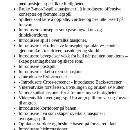
med posisjonsspesifikke ferdigheter.
Bruke 3-mot-3-spillsituasjoner til å introdusere offensive
konsepter og fremme lagspill.
Spillere skal lære å oppfatte, vurdere og beslutte basert på
forsvaret.
Introdusere konsepter som pasnings-, kutt- og
driblekorridorer.
Introdusere spill i overtallssituasjoner.
Introdusere det offensive konseptet «punktere» painten
gjennom kut- ter, driver, pasninger og skudd.
Introdusere bevegelser vekk fra ball når painten punkteres –
skape pasningsbaner og skape rom.
Introdusere postspill.
Introdusere enkel screen-situasjoner
- Introdusere Exit-screener
- Introdusere Cross-screener - Introdusere Back-screener
Videreutvikle forståelsen, utviklingen og bruken av kutter.
Variere spillsituasjoner for å fremme myke ferdigheter.
Videreutvikle overgangsspill fra angrep til forsvar og forsvar
til angrep.
Introdusere korridorer på banen.
Introdusere hva som skaper overtallsituasjoner i
overgangsspill.
Oppfatte, vurdere og beslutte basert på forsvaret i fart.
Introdusere hjelprotasjoner.