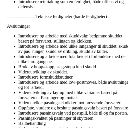
Introdusere returtaking som en ferdighet, både offensivt og
defensivt.
--------------------Tekniske ferdigheter (harde ferdigheter)
Avslutninger
Introdusere og arbeide med skuddvalg; bedømme skuddet
basert på forsvaret, stillingen og klokken.
Introdusere og arbeide med ulike innganger til skuddet; skud
av pas- ninger, skudd av dribling, skudd av kutter.
Introdusere og arbeide med fotarbeidet i forbindelse med de
ulike inn- gangene.
Bruk av hopp-stopp, steg-stopp inn i skudd.
Videreutvikling av skuddet.
Introdusere formskuddsrutiner.
Introdusere og arbeide med low-postmoves, både avslutning
og fot- arbeid.
Videreutvikling av lay-up med ulike varianter basert på
forsvareren. Pasninger og mottak
Videreutvikle pasningsteknikker mot pressende forsvarer.
Oppfatte, vurdere og beslutte pasningsvalg basert på forsvare
Introdusere pasningsvalg ved postspill, både til og fra posten.
Pasningskvalitet på pasninger til skytteren.
Ballbehandling