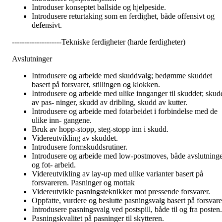
Introduser konseptet ballside og hjelpeside.
Introdusere returtaking som en ferdighet, både offensivt og
defensivt.
--------------------Tekniske ferdigheter (harde ferdigheter)
Avslutninger
Introdusere og arbeide med skuddvalg; bedømme skuddet
basert på forsvaret, stillingen og klokken.
Introdusere og arbeide med ulike innganger til skuddet; skud
av pas- ninger, skudd av dribling, skudd av kutter.
Introdusere og arbeide med fotarbeidet i forbindelse med de
ulike inn- gangene.
Bruk av hopp-stopp, steg-stopp inn i skudd.
Videreutvikling av skuddet.
Introdusere formskuddsrutiner.
Introdusere og arbeide med low-postmoves, både avslutning
og fot- arbeid.
Videreutvikling av lay-up med ulike varianter basert på
forsvareren. Pasninger og mottak
Videreutvikle pasningsteknikker mot pressende forsvarer.
Oppfatte, vurdere og beslutte pasningsvalg basert på forsvare
Introdusere pasningsvalg ved postspill, både til og fra posten.
Pasningskvalitet på pasninger til skytteren.