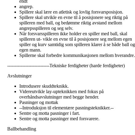
endt
angrep.
Spillere skal lære en atletisk og lovlig forsvarsposisjon.
Spillere skal utvikle en evne til å posisjonere seg riktig på
spilleren med ball, og bedømme riktig avstand mellom
angrepsspilleren og seg selv.
Når forsvarsspilleren ikke holder en spiller med ball, skal
spilleren ut- vikle en evne til å posisjonere seg mellom egen
spiller og kurv samtidig som spilleren klarer å se både ball og
egen mann.
Spillerne skal forbedre kommunikasjonen mellom hverandre.
----------------------------Tekniske ferdigheter (harde ferdigheter)
Avslutninger
Introdusere skuddteknikk.
Videreutvikle lay-upteknikken med fokus på
overhåndsavslutninger med begge hender.
Pasninger og mottak
--Introduksjon til elementære pasningsteknikker.--
Sentre og motta pasninger i fart.
Sentre og motta pasninger med forsvarere.
Ballbehandling