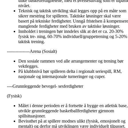
ulike basketferdighetene, med et øvelsesutvalg som er tilpass
nivået.
Teknisk og taktisk utvikling skal legges opp på en måte som
sikrer mestring for spilleren. Taktiske løsninger skal være
basert på tekniske ferdigheter. Unngå fristelsen å kompenser
manglende ferdigheter med bruken av taktiske løsninger.
Innholdet i treningen bør inndeles slik at det er ca. 20-30%
fysisk tre- ning, 60-70% individuell/gruppetrening og 5-20%
taktisk trening.
----------------Arena (Sosialt)
Den sosiale rammen ved alle arrangementer og trening bør
vektlegges.
På klubbnivå bør spilleren delta i regionalt seriespill, RM,
nasjonale og internasjonale turneringer og cuper.
----Grunnleggende bevegel- sesferdigheter
(Fysisk)
Målet i denne perioden er å fortsette å bygge en atletisk base,
utvikle grunnleggende basketballferdigheter gjennom
spillsituasjoner.
Bevissthet på at spillere modnes ulikt (fysisk, emosjonelt og
mentalt) og derfor må utviklingen være individuelt tilpasset.