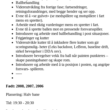
Ballbehandling
Videreutvikling fra forrige fase; fartsendringer,
retningsforandringer, med begge hender og ser opp.
Evne til å «se gulvet» (se medspillere og motspillere i fart
mens en spretter).
Arbeide med riktig vurderinger mens en spretter i fart.
Evne til å sprette ballen mot en pressende forsvarsspiller.
Introdusere og arbeide med ballbehandling i post situasjoner.
Frigjøringer og kutter
Videreutvikle kutter til å inkludere flere kutter som gir
scoringsmulig- heter (f.eks backdoor, LeBron, baseline drift,
sirkel bevegelser i DDA osv).
Introdusere bevegelser vekk fra ball når painten punkteres –
skape pasningsbaner og skape rom.
Introdusere og arbeide med å ta posisjon i posten, og angripe
forsvars- spilleren.
-----
Født: 2008, 2007, 2006
Plassering: Halv bane
Tid: 19:30 - 20:30