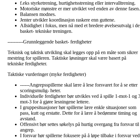
f.eks styrketrening, hurtighetsstrening eller intervalltrening.
Motoriske mønstre er mer utviklet ved enden av denne fasen.
Balansen modnes.
Jenter utvikler koordinasjon raskere enn guttene.
Allsidighet i fokus, men nå med et bredere øvelsesutvalg i d
basket- tekniske treningen.
----------Grunnleggende basket- ferdigheter
Teknisk og taktisk utvikling skal legges opp på en måte som sikrer
mestring for spilleren. Taktiske løsninger skal være basert på
tekniske ferdigheter.
Taktiske vurderinger (myke ferdigheter)
------Angrepsspillerne skal lære å lese forsvaret for å se etter
scoringsmulig- heter.
Individuelle ferdigheter bør utvikles ved å spille 1-mot-1 og 
mot-3 for å gjøre lesningene lettere.
I gruppesituasjoner bør spillerne lære enkle situasjoner som
pass, kutt og erstatte. Dette for å lære å bedømme timing og
avstand.
Offensivt bør settes søkelys på hurtig overgang fra forsvar til
angrep.
I forsvar bør spillerne fokusere på å løpe tilbake i forsvar ved