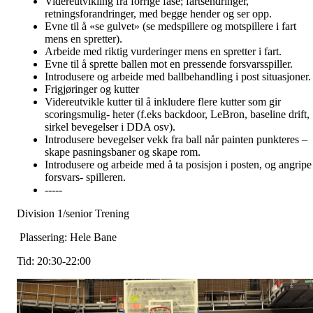
Videreutvikling fra forrige fase; fartsendringer,
retningsforandringer, med begge hender og ser opp.
Evne til å «se gulvet» (se medspillere og motspillere i fart
mens en spretter).
Arbeide med riktig vurderinger mens en spretter i fart.
Evne til å sprette ballen mot en pressende forsvarsspiller.
Introdusere og arbeide med ballbehandling i post situasjoner.
Frigjøringer og kutter
Videreutvikle kutter til å inkludere flere kutter som gir
scoringsmulig- heter (f.eks backdoor, LeBron, baseline drift,
sirkel bevegelser i DDA osv).
Introdusere bevegelser vekk fra ball når painten punkteres –
skape pasningsbaner og skape rom.
Introdusere og arbeide med å ta posisjon i posten, og angripe
forsvars- spilleren.
-----
Division 1/senior Trening
Plassering: Hele Bane
Tid: 20:30-22:00