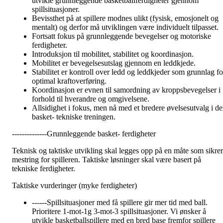
utvikle grunnleggende basketballferdigheter gjennom
spillsituasjoner.
Bevissthet på at spillere modnes ulikt (fysisk, emosjonelt og
mentalt) og derfor må utviklingen være individuelt tilpasset.
Fortsatt fokus på grunnleggende bevegelser og motoriske
ferdigheter.
Introduksjon til mobilitet, stabilitet og koordinasjon.
Mobilitet er bevegelsesutslag gjennom en leddkjede.
Stabilitet er kontroll over ledd og leddkjeder som grunnlag fo
optimal kraftoverføring.
Koordinasjon er evnen til samordning av kroppsbevegelser i
forhold til hverandre og omgivelsene.
Allsidighet i fokus, men nå med et bredere øvelsesutvalg i d
basket- tekniske treningen.
--------------Grunnleggende basket- ferdigheter
Teknisk og taktiske utvikling skal legges opp på en måte som sikrer
mestring for spilleren. Taktiske løsninger skal være basert på
tekniske ferdigheter.
Taktiske vurderinger (myke ferdigheter)
------Spillsituasjoner med få spillere gir mer tid med ball.
Prioritere 1-mot-1g 3-mot-3 spillsituasjoner. Vi ønsker å
utvikle basketballspillere med en bred base fremfor spillere