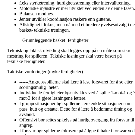
f.eks styrketrening, hurtighetsstrening eller intervalltrening.
Motoriske mønstre er mer utviklet ved enden av denne fasen.
Balansen modnes.
Jenter utvikler koordinasjon raskere enn guttene.
Allsidighet i fokus, men nå med et bredere øvelsesutvalg i d
basket- tekniske treningen.
----------Grunnleggende basket- ferdigheter
Teknisk og taktisk utvikling skal legges opp på en måte som sikrer
mestring for spilleren. Taktiske løsninger skal være basert på
tekniske ferdigheter.
Taktiske vurderinger (myke ferdigheter)
------Angrepsspillerne skal lære å lese forsvaret for å se etter
scoringsmulig- heter.
Individuelle ferdigheter bør utvikles ved å spille 1-mot-1 og 
mot-3 for å gjøre lesningene lettere.
I gruppesituasjoner bør spillerne lære enkle situasjoner som
pass, kutt og erstatte. Dette for å lære å bedømme timing og
avstand.
Offensivt bør settes søkelys på hurtig overgang fra forsvar til
angrep.
I forsvar bør spillerne fokusere på å løpe tilbake i forsvar ved