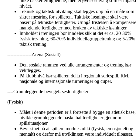
ulike basketferdighetene, med et øvelsesutvalg som er tilpass
nivået.
Teknisk og taktisk utvikling skal legges opp på en måte som
sikrer mestring for spilleren. Taktiske løsninger skal være
basert på tekniske ferdigheter. Unngå fristelsen å kompenser
manglende ferdigheter med bruken av taktiske løsninger.
Innholdet i treningen bør inndeles slik at det er ca. 20-30%
fysisk tre- ning, 60-70% individuell/gruppetrening og 5-20%
taktisk trening.
----------------Arena (Sosialt)
Den sosiale rammen ved alle arrangementer og trening bør
vektlegges.
På klubbnivå bør spilleren delta i regionalt seriespill, RM,
nasjonale og internasjonale turneringer og cuper.
----Grunnleggende bevegel- sesferdigheter
(Fysisk)
Målet i denne perioden er å fortsette å bygge en atletisk base,
utvikle grunnleggende basketballferdigheter gjennom
spillsituasjoner.
Bevissthet på at spillere modnes ulikt (fysisk, emosjonelt og
mentalt) og derfor må utviklingen være individuelt tilpasset.