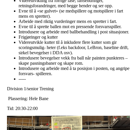
Videreutvikling fra forrige fase; fartsendringer,
retningsforandringer, med begge hender og ser opp.
Evne til å «se gulvet» (se medspillere og motspillere i fart
mens en spretter).
Arbeide med riktig vurderinger mens en spretter i fart.
Evne til å sprette ballen mot en pressende forsvarsspiller.
Introdusere og arbeide med ballbehandling i post situasjoner.
Frigjøringer og kutter
Videreutvikle kutter til å inkludere flere kutter som gir
scoringsmulig- heter (f.eks backdoor, LeBron, baseline drift,
sirkel bevegelser i DDA osv).
Introdusere bevegelser vekk fra ball når painten punkteres –
skape pasningsbaner og skape rom.
Introdusere og arbeide med å ta posisjon i posten, og angripe
forsvars- spilleren.
-----
Division 1/senior Trening
Plassering: Hele Bane
Tid: 20:30-22:00