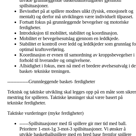
utvikle grunnleggende basketballferdigheter gjennom
spillsituasjoner.
Bevissthet på at spillere modnes ulikt (fysisk, emosjonelt og
mentalt) og derfor må utviklingen være individuelt tilpasset.
Fortsatt fokus på grunnleggende bevegelser og motoriske
ferdigheter.
Introduksjon til mobilitet, stabilitet og koordinasjon.
Mobilitet er bevegelsesutslag gjennom en leddkjede.
Stabilitet er kontroll over ledd og leddkjeder som grunnlag fo
optimal kraftoverføring.
Koordinasjon er evnen til samordning av kroppsbevegelser i
forhold til hverandre og omgivelsene.
Allsidighet i fokus, men nå med et bredere øvelsesutvalg i d
basket- tekniske treningen.
--------------Grunnleggende basket- ferdigheter
Teknisk og taktiske utvikling skal legges opp på en måte som sikrer
mestring for spilleren. Taktiske løsninger skal være basert på
tekniske ferdigheter.
Taktiske vurderinger (myke ferdigheter)
------Spillsituasjoner med få spillere gir mer tid med ball.
Prioritere 1-mot-1g 3-mot-3 spillsituasjoner. Vi ønsker å
utvikle basketballspillere med en bred base fremfor spillere