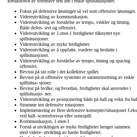
Breakdown av offensive sets inn i enkle spillsituasjoner.
Fokus på defensive løsninger så vel som offensive løsninger.
Videreutvikling av kommunikasjon.
Videreutvikling av forståelse av tempo, vinkler og timing.
Både defen- sivt og offensivt.
Videreutvikling av 1-mot-1 ferdigheter tilknyttet nye
spillsituasjoner.
Videreutvikling av myke ferdigheter.
Videreutvikling av å oppfatte, vurdere og beslutte i
spillsituasjoner.
Videreutvikling av forståelse av tempo, timing og spacing
offensivt.
Bevisst på sin rolle i det kollektive spillet.
Bevisst på at offensive systemer er sammensetning av enkle
spillsitua- sjoner.
Bevisst på hvilke, og hvordan, ferdigheter skal anvendes i
spillsituasjo- ner.
Videreutvikling av posisjonering både på ball og vekk fra bal
Stramme inn defensive rotasjoner.
Implementering av flere defensive konsepter/situasjoner f.eks
ved ball- screenforsvar eller sonespill.
Kommunikasjon. 1-mot-1
Forstå at utviklingen av myke ferdigheter henger sammen
med videre- utvikling av harde ferdigheter.