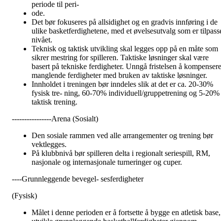
periode til peri-
ode.
Det bør fokuseres på allsidighet og en gradvis innføring i de
ulike basketferdighetene, med et øvelsesutvalg som er tilpass
nivået.
Teknisk og taktisk utvikling skal legges opp på en måte som
sikrer mestring for spilleren. Taktiske løsninger skal være
basert på tekniske ferdigheter. Unngå fristelsen å kompenser
manglende ferdigheter med bruken av taktiske løsninger.
Innholdet i treningen bør inndeles slik at det er ca. 20-30%
fysisk tre- ning, 60-70% individuell/gruppetrening og 5-20%
taktisk trening.
----------------Arena (Sosialt)
Den sosiale rammen ved alle arrangementer og trening bør
vektlegges.
På klubbnivå bør spilleren delta i regionalt seriespill, RM,
nasjonale og internasjonale turneringer og cuper.
----Grunnleggende bevegel- sesferdigheter
(Fysisk)
Målet i denne perioden er å fortsette å bygge en atletisk base,