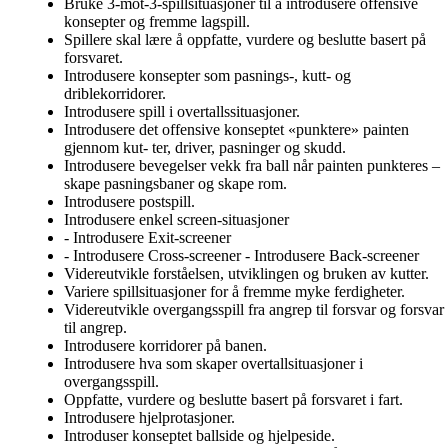
Bruke 3-mot-3-spillsituasjoner til å introdusere offensive
konsepter og fremme lagspill.
Spillere skal lære å oppfatte, vurdere og beslutte basert på
forsvaret.
Introdusere konsepter som pasnings-, kutt- og
driblekorridorer.
Introdusere spill i overtallssituasjoner.
Introdusere det offensive konseptet «punktere» painten
gjennom kut- ter, driver, pasninger og skudd.
Introdusere bevegelser vekk fra ball når painten punkteres –
skape pasningsbaner og skape rom.
Introdusere postspill.
Introdusere enkel screen-situasjoner
- Introdusere Exit-screener
- Introdusere Cross-screener - Introdusere Back-screener
Videreutvikle forståelsen, utviklingen og bruken av kutter.
Variere spillsituasjoner for å fremme myke ferdigheter.
Videreutvikle overgangsspill fra angrep til forsvar og forsvar
til angrep.
Introdusere korridorer på banen.
Introdusere hva som skaper overtallsituasjoner i
overgangsspill.
Oppfatte, vurdere og beslutte basert på forsvaret i fart.
Introdusere hjelprotasjoner.
Introduser konseptet ballside og hjelpeside.