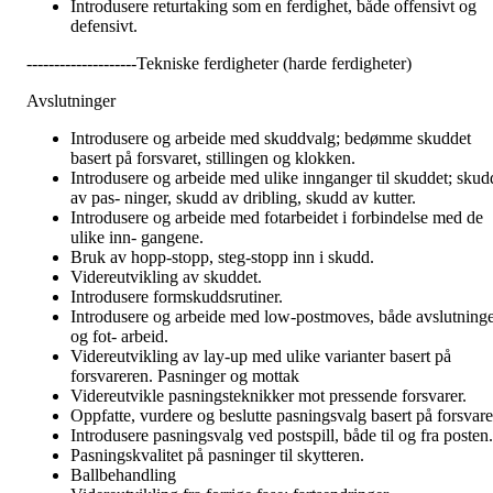
Introdusere returtaking som en ferdighet, både offensivt og
defensivt.
--------------------Tekniske ferdigheter (harde ferdigheter)
Avslutninger
Introdusere og arbeide med skuddvalg; bedømme skuddet
basert på forsvaret, stillingen og klokken.
Introdusere og arbeide med ulike innganger til skuddet; skud
av pas- ninger, skudd av dribling, skudd av kutter.
Introdusere og arbeide med fotarbeidet i forbindelse med de
ulike inn- gangene.
Bruk av hopp-stopp, steg-stopp inn i skudd.
Videreutvikling av skuddet.
Introdusere formskuddsrutiner.
Introdusere og arbeide med low-postmoves, både avslutning
og fot- arbeid.
Videreutvikling av lay-up med ulike varianter basert på
forsvareren. Pasninger og mottak
Videreutvikle pasningsteknikker mot pressende forsvarer.
Oppfatte, vurdere og beslutte pasningsvalg basert på forsvare
Introdusere pasningsvalg ved postspill, både til og fra posten.
Pasningskvalitet på pasninger til skytteren.
Ballbehandling