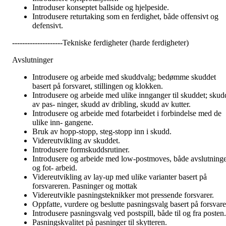
Introduser konseptet ballside og hjelpeside.
Introdusere returtaking som en ferdighet, både offensivt og
defensivt.
--------------------Tekniske ferdigheter (harde ferdigheter)
Avslutninger
Introdusere og arbeide med skuddvalg; bedømme skuddet
basert på forsvaret, stillingen og klokken.
Introdusere og arbeide med ulike innganger til skuddet; skud
av pas- ninger, skudd av dribling, skudd av kutter.
Introdusere og arbeide med fotarbeidet i forbindelse med de
ulike inn- gangene.
Bruk av hopp-stopp, steg-stopp inn i skudd.
Videreutvikling av skuddet.
Introdusere formskuddsrutiner.
Introdusere og arbeide med low-postmoves, både avslutning
og fot- arbeid.
Videreutvikling av lay-up med ulike varianter basert på
forsvareren. Pasninger og mottak
Videreutvikle pasningsteknikker mot pressende forsvarer.
Oppfatte, vurdere og beslutte pasningsvalg basert på forsvare
Introdusere pasningsvalg ved postspill, både til og fra posten.
Pasningskvalitet på pasninger til skytteren.