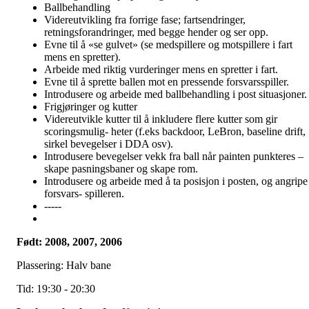
Ballbehandling
Videreutvikling fra forrige fase; fartsendringer,
retningsforandringer, med begge hender og ser opp.
Evne til å «se gulvet» (se medspillere og motspillere i fart
mens en spretter).
Arbeide med riktig vurderinger mens en spretter i fart.
Evne til å sprette ballen mot en pressende forsvarsspiller.
Introdusere og arbeide med ballbehandling i post situasjoner.
Frigjøringer og kutter
Videreutvikle kutter til å inkludere flere kutter som gir
scoringsmulig- heter (f.eks backdoor, LeBron, baseline drift,
sirkel bevegelser i DDA osv).
Introdusere bevegelser vekk fra ball når painten punkteres –
skape pasningsbaner og skape rom.
Introdusere og arbeide med å ta posisjon i posten, og angripe
forsvars- spilleren.
-----
Født: 2008, 2007, 2006
Plassering: Halv bane
Tid: 19:30 - 20:30