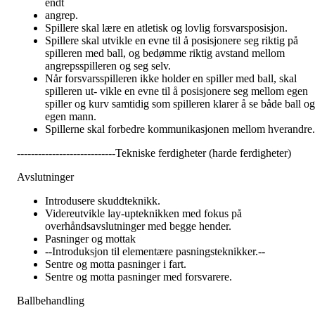
endt
angrep.
Spillere skal lære en atletisk og lovlig forsvarsposisjon.
Spillere skal utvikle en evne til å posisjonere seg riktig på
spilleren med ball, og bedømme riktig avstand mellom
angrepsspilleren og seg selv.
Når forsvarsspilleren ikke holder en spiller med ball, skal
spilleren ut- vikle en evne til å posisjonere seg mellom egen
spiller og kurv samtidig som spilleren klarer å se både ball og
egen mann.
Spillerne skal forbedre kommunikasjonen mellom hverandre.
----------------------------Tekniske ferdigheter (harde ferdigheter)
Avslutninger
Introdusere skuddteknikk.
Videreutvikle lay-upteknikken med fokus på
overhåndsavslutninger med begge hender.
Pasninger og mottak
--Introduksjon til elementære pasningsteknikker.--
Sentre og motta pasninger i fart.
Sentre og motta pasninger med forsvarere.
Ballbehandling