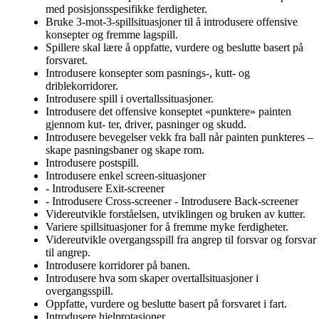
med posisjonsspesifikke ferdigheter.
Bruke 3-mot-3-spillsituasjoner til å introdusere offensive
konsepter og fremme lagspill.
Spillere skal lære å oppfatte, vurdere og beslutte basert på
forsvaret.
Introdusere konsepter som pasnings-, kutt- og
driblekorridorer.
Introdusere spill i overtallssituasjoner.
Introdusere det offensive konseptet «punktere» painten
gjennom kut- ter, driver, pasninger og skudd.
Introdusere bevegelser vekk fra ball når painten punkteres –
skape pasningsbaner og skape rom.
Introdusere postspill.
Introdusere enkel screen-situasjoner
- Introdusere Exit-screener
- Introdusere Cross-screener - Introdusere Back-screener
Videreutvikle forståelsen, utviklingen og bruken av kutter.
Variere spillsituasjoner for å fremme myke ferdigheter.
Videreutvikle overgangsspill fra angrep til forsvar og forsvar
til angrep.
Introdusere korridorer på banen.
Introdusere hva som skaper overtallsituasjoner i
overgangsspill.
Oppfatte, vurdere og beslutte basert på forsvaret i fart.
Introdusere hjelprotasjoner.