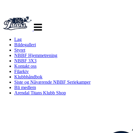
Veksle
navigasjon
Lag
Bildegalleri
Styret
NBBF Hjemmetrening
NBBF 3X3
Kontakt oss
Filarkiv
Klubbhåndbok
Siste og Nåværende NBBF Seriekamper
Bli medlem
Arendal Titans Klubb Shop