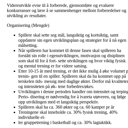
Videreutvikle evne til å forberede, gjennomføre og evaluere
konkurranser og lære å se sammenhenger mellom forberedelser og
utvikling av resultater.
Organisering (Mengde)
Spillere skal sette seg mål, langsiktig og kortsiktig, samt
oppdatere sin egen utviklingsplan og strategier for å nå egen
målsetting.
Når spilleren har kommet til denne fasen skal spilleren ha
forstått sin rolle i egenutviklingen, motivasjon og disiplinen
som skal til for å fort- sette utviklingen og hvor viktig fysisk
og mental trening er for videre satsing.
Etter 10-15 år med trening, er det ikke mulig å øke volumet p
trenin- gen til en spiller. Spilleren skal da ha kommet opp på
terskelen tids- messig med daglige økter. Derfor må kvalitete
og intensiteten på øk- tene forbedres/økes.
Utviklingen i denne perioden handler om intensitet og terpin
Perio- disering er nødvendig for å ivareta utøveren, og følge
opp utviklingen med et langsiktig perspektiv.
Spilleren skal ha ca. 360 økter og ca. 60 kamper pr år
Treningene skal inneholde ca. 30% fysisk trening, 40%
individuelle el-
ler gruppetrening i basketball og ca. 30% lagtaktikk.