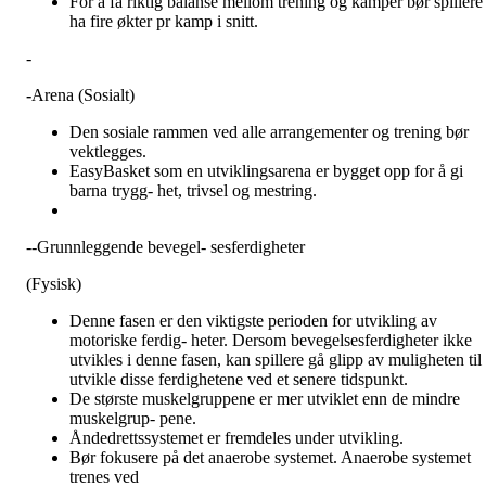
For å få riktig balanse mellom trening og kamper bør spillere
ha fire økter pr kamp i snitt.
-
-
Arena (Sosialt)
Den sosiale rammen ved alle arrangementer og trening bør
vektlegges.
EasyBasket som en utviklingsarena er bygget opp for å gi
barna trygg- het, trivsel og mestring.
--Grunnleggende bevegel- sesferdigheter
(Fysisk)
Denne fasen er den viktigste perioden for utvikling av
motoriske ferdig- heter. Dersom bevegelsesferdigheter ikke
utvikles i denne fasen, kan spillere gå glipp av muligheten til 
utvikle disse ferdighetene ved et senere tidspunkt.
De største muskelgruppene er mer utviklet enn de mindre
muskelgrup- pene.
Åndedrettssystemet er fremdeles under utvikling.
Bør fokusere på det anaerobe systemet. Anaerobe systemet
trenes ved