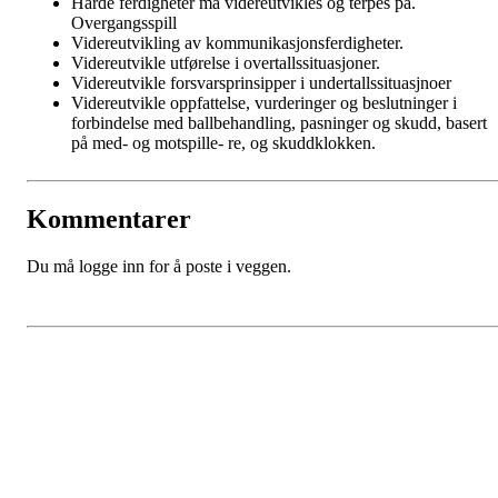
Harde ferdigheter må videreutvikles og terpes på.
Overgangsspill
Videreutvikling av kommunikasjonsferdigheter.
Videreutvikle utførelse i overtallssituasjoner.
Videreutvikle forsvarsprinsipper i undertallssituasjnoer
Videreutvikle oppfattelse, vurderinger og beslutninger i
forbindelse med ballbehandling, pasninger og skudd, basert
på med- og motspille- re, og skuddklokken.
Kommentarer
Du må logge inn for å poste i veggen.