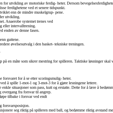
n for utvikling av motoriske ferdig- heter. Dersom bevegelsesferdigheter
 disse ferdighetene ved et senere tidspunkt.
tviklet enn de mindre muskelgrup- pene.
er utvikling.
met. Anaerobe systemet trenes ved
g eller intervalltrening.
ed enden av denne fasen.
 enn guttene.
bredere øvelsesutvalg i den basket- tekniske treningen.
r
 på en måte som sikrer mestring for spilleren. Taktiske løsninger skal v
e forsvaret for å se etter scoringsmulig- heter.
ved å spille 1-mot-1 og 3-mot-3 for å gjøre lesningene lettere.
e enkle situasjoner som pass, kutt og erstatte. Dette for å lære å bedø
g overgang fra forsvar til angrep.
 løpe tilbake i forsvar ved endt
ig forsvarsposisjon.
posisjonere seg riktig på spilleren med ball, og bedømme riktig avstand m