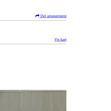
Del arrangement
Vis kart