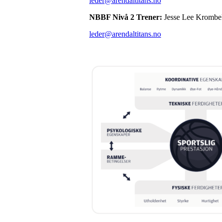
leder@arendaltitans.no
NBBF Nivå 2 Trener:
Jesse Lee Krombe
leder@arendaltitans.no