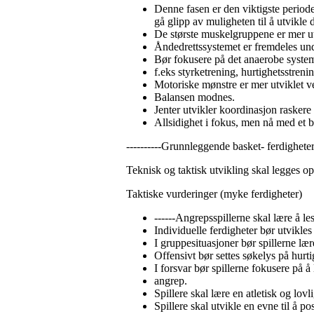
Denne fasen er den viktigste periode
gå glipp av muligheten til å utvikle
De største muskelgruppene er mer u
Åndedrettssystemet er fremdeles und
Bør fokusere på det anaerobe syste
f.eks styrketrening, hurtighetsstrenin
Motoriske mønstre er mer utviklet v
Balansen modnes.
Jenter utvikler koordinasjon raskere
Allsidighet i fokus, men nå med et 
----------Grunnleggende basket- ferdighete
Teknisk og taktisk utvikling skal legges opp
Taktiske vurderinger (myke ferdigheter)
------Angrepsspillerne skal lære å les
Individuelle ferdigheter bør utvikles 
I gruppesituasjoner bør spillerne lær
Offensivt bør settes søkelys på hurti
I forsvar bør spillerne fokusere på å
angrep.
Spillere skal lære en atletisk og lovl
Spillere skal utvikle en evne til å 