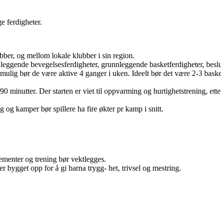
e ferdigheter.
bber, og mellom lokale klubber i sin region.
leggende bevegelsesferdigheter, grunnleggende basketferdigheter, beslut
t mulig bør de være aktive 4 ganger i uken. Ideelt bør det være 2-3 baske
0 minutter. Der starten er viet til oppvarming og hurtighetstrening, ette
ng og kamper bør spillere ha fire økter pr kamp i snitt.
ementer og trening bør vektlegges.
 bygget opp for å gi barna trygg- het, trivsel og mestring.