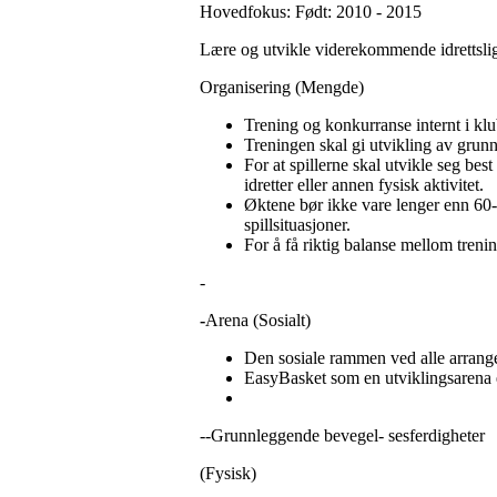
Hovedfokus: Født: 2010 - 2015
Lære og utvikle viderekommende idrettslig
Organisering (Mengde)
Trening og konkurranse internt i klu
Treningen skal gi utvikling av grunn
For at spillerne skal utvikle seg bes
idretter eller annen fysisk aktivitet.
Øktene bør ikke vare lenger enn 60-9
spillsituasjoner.
For å få riktig balanse mellom treni
-
-
Arena (Sosialt)
Den sosiale rammen ved alle arrang
EasyBasket som en utviklingsarena er
--Grunnleggende bevegel- sesferdigheter
(Fysisk)