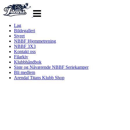
Veksle
navigasjon
Lag
Bildegalleri
Styret
NBBF Hjemmetrening
NBBF 3X3
Kontakt oss
Filarkiv
Klubbhåndbok
Siste og Nåværende NBBF Seriekamper
Bli medlem
Arendal Titans Klubb Shop