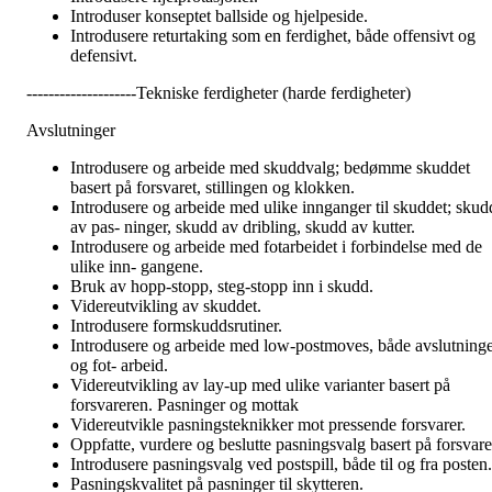
Introduser konseptet ballside og hjelpeside.
Introdusere returtaking som en ferdighet, både offensivt og
defensivt.
--------------------Tekniske ferdigheter (harde ferdigheter)
Avslutninger
Introdusere og arbeide med skuddvalg; bedømme skuddet
basert på forsvaret, stillingen og klokken.
Introdusere og arbeide med ulike innganger til skuddet; skud
av pas- ninger, skudd av dribling, skudd av kutter.
Introdusere og arbeide med fotarbeidet i forbindelse med de
ulike inn- gangene.
Bruk av hopp-stopp, steg-stopp inn i skudd.
Videreutvikling av skuddet.
Introdusere formskuddsrutiner.
Introdusere og arbeide med low-postmoves, både avslutning
og fot- arbeid.
Videreutvikling av lay-up med ulike varianter basert på
forsvareren. Pasninger og mottak
Videreutvikle pasningsteknikker mot pressende forsvarer.
Oppfatte, vurdere og beslutte pasningsvalg basert på forsvare
Introdusere pasningsvalg ved postspill, både til og fra posten.
Pasningskvalitet på pasninger til skytteren.