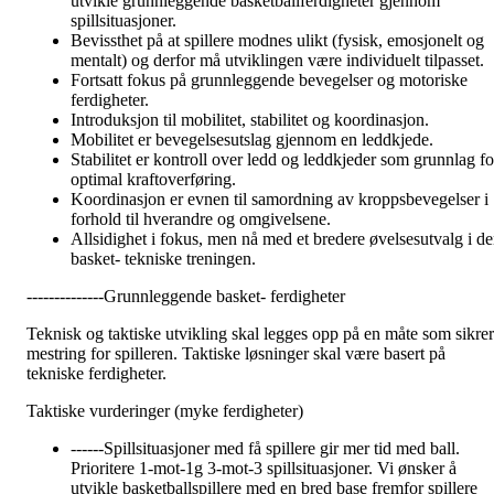
utvikle grunnleggende basketballferdigheter gjennom
spillsituasjoner.
Bevissthet på at spillere modnes ulikt (fysisk, emosjonelt og
mentalt) og derfor må utviklingen være individuelt tilpasset.
Fortsatt fokus på grunnleggende bevegelser og motoriske
ferdigheter.
Introduksjon til mobilitet, stabilitet og koordinasjon.
Mobilitet er bevegelsesutslag gjennom en leddkjede.
Stabilitet er kontroll over ledd og leddkjeder som grunnlag fo
optimal kraftoverføring.
Koordinasjon er evnen til samordning av kroppsbevegelser i
forhold til hverandre og omgivelsene.
Allsidighet i fokus, men nå med et bredere øvelsesutvalg i d
basket- tekniske treningen.
--------------Grunnleggende basket- ferdigheter
Teknisk og taktiske utvikling skal legges opp på en måte som sikrer
mestring for spilleren. Taktiske løsninger skal være basert på
tekniske ferdigheter.
Taktiske vurderinger (myke ferdigheter)
------Spillsituasjoner med få spillere gir mer tid med ball.
Prioritere 1-mot-1g 3-mot-3 spillsituasjoner. Vi ønsker å
utvikle basketballspillere med en bred base fremfor spillere