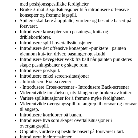
med posisjonsspesifikke ferdigheter.
Bruke 3-mot-3-spillsituasjoner til å introdusere offensive
konsepter og fremme lagspill.
Spillere skal lære å oppfatte, vurdere og beslutte basert på
forsvaret.
Introdusere konsepter som pasnings-, kutt- og
driblekorridorer.
Introdusere spill i overtallssituasjoner.
Introdusere det offensive konseptet «punktere» painten
gjennom kut- ter, driver, pasninger og skudd.
Introdusere bevegelser vekk fra ball når painten punkteres –
skape pasningsbaner og skape rom.
Introdusere postspill.
Introdusere enkel screen-situasjoner
- Introdusere Exit-screener
- Introdusere Cross-screener - Introdusere Back-screener
Videreutvikle forståelsen, utviklingen og bruken av kutter.
Variere spillsituasjoner for å fremme myke ferdigheter.
Videreutvikle overgangsspill fra angrep til forsvar og forsvar
til angrep.
Introdusere korridorer på banen.
Introdusere hva som skaper overtallsituasjoner i
overgangsspill.
Oppfatte, vurdere og beslutte basert på forsvaret i fart.
Introdusere hjelprotasjoner.