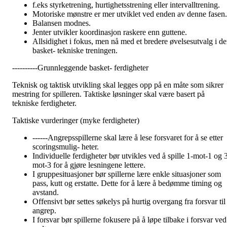
f.eks styrketrening, hurtighetsstrening eller intervalltrening.
Motoriske mønstre er mer utviklet ved enden av denne fasen.
Balansen modnes.
Jenter utvikler koordinasjon raskere enn guttene.
Allsidighet i fokus, men nå med et bredere øvelsesutvalg i d
basket- tekniske treningen.
----------Grunnleggende basket- ferdigheter
Teknisk og taktisk utvikling skal legges opp på en måte som sikrer
mestring for spilleren. Taktiske løsninger skal være basert på
tekniske ferdigheter.
Taktiske vurderinger (myke ferdigheter)
------Angrepsspillerne skal lære å lese forsvaret for å se etter
scoringsmulig- heter.
Individuelle ferdigheter bør utvikles ved å spille 1-mot-1 og 
mot-3 for å gjøre lesningene lettere.
I gruppesituasjoner bør spillerne lære enkle situasjoner som
pass, kutt og erstatte. Dette for å lære å bedømme timing og
avstand.
Offensivt bør settes søkelys på hurtig overgang fra forsvar til
angrep.
I forsvar bør spillerne fokusere på å løpe tilbake i forsvar ved