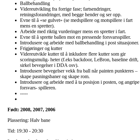
Ballbehandling
Videreutvikling fra forrige fase; fartsendringer,
retningsforandringer, med begge hender og ser opp.
Evne til å «se gulvet» (se medspillere og motspillere i fart
mens en spretter).
Arbeide med riktig vurderinger mens en spretter i fart.
Evne til å sprette ballen mot en pressende forsvarsspiller.
Introdusere og arbeide med ballbehandling i post situasjoner.
Frigjøringer og kutter
Videreutvikle kutter til å inkludere flere kutter som gir
scoringsmulig- heter (f.eks backdoor, LeBron, baseline drift,
sirkel bevegelser i DDA osv).
Introdusere bevegelser vekk fra ball når painten punkteres –
skape pasningsbaner og skape rom.
Introdusere og arbeide med å ta posisjon i posten, og angripe
forsvars- spilleren.
-----
Født: 2008, 2007, 2006
Plassering: Halv bane
Tid: 19:30 - 20:30