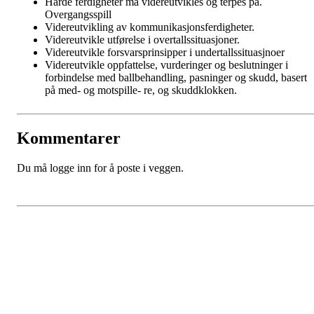
Harde ferdigheter må videreutvikles og terpes på.
Overgangsspill
Videreutvikling av kommunikasjonsferdigheter.
Videreutvikle utførelse i overtallssituasjoner.
Videreutvikle forsvarsprinsipper i undertallssituasjnoer
Videreutvikle oppfattelse, vurderinger og beslutninger i
forbindelse med ballbehandling, pasninger og skudd, basert
på med- og motspille- re, og skuddklokken.
Kommentarer
Du må logge inn for å poste i veggen.