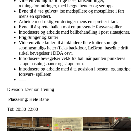
Videreutvikling fra forrige fase; fartsendringer,
retningsforandringer, med begge hender og ser opp.
Evne til å «se gulvet» (se medspillere og motspillere i fart
mens en spretter).
Arbeide med riktig vurderinger mens en spretter i fart.
Evne til å sprette ballen mot en pressende forsvarsspiller.
Introdusere og arbeide med ballbehandling i post situasjoner.
Frigjøringer og kutter
Videreutvikle kutter til å inkludere flere kutter som gir
scoringsmulig- heter (f.eks backdoor, LeBron, baseline drift,
sirkel bevegelser i DDA osv).
Introdusere bevegelser vekk fra ball når painten punkteres –
skape pasningsbaner og skape rom.
Introdusere og arbeide med å ta posisjon i posten, og angripe
forsvars- spilleren.
-----
Division 1/senior Trening
Plassering: Hele Bane
Tid: 20:30-22:00