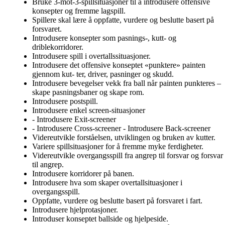
Bruke 3-mot-3-spillsituasjoner til å introdusere offensive
konsepter og fremme lagspill.
Spillere skal lære å oppfatte, vurdere og beslutte basert på
forsvaret.
Introdusere konsepter som pasnings-, kutt- og
driblekorridorer.
Introdusere spill i overtallssituasjoner.
Introdusere det offensive konseptet «punktere» painten
gjennom kut- ter, driver, pasninger og skudd.
Introdusere bevegelser vekk fra ball når painten punkteres –
skape pasningsbaner og skape rom.
Introdusere postspill.
Introdusere enkel screen-situasjoner
- Introdusere Exit-screener
- Introdusere Cross-screener - Introdusere Back-screener
Videreutvikle forståelsen, utviklingen og bruken av kutter.
Variere spillsituasjoner for å fremme myke ferdigheter.
Videreutvikle overgangsspill fra angrep til forsvar og forsvar
til angrep.
Introdusere korridorer på banen.
Introdusere hva som skaper overtallsituasjoner i
overgangsspill.
Oppfatte, vurdere og beslutte basert på forsvaret i fart.
Introdusere hjelprotasjoner.
Introduser konseptet ballside og hjelpeside.