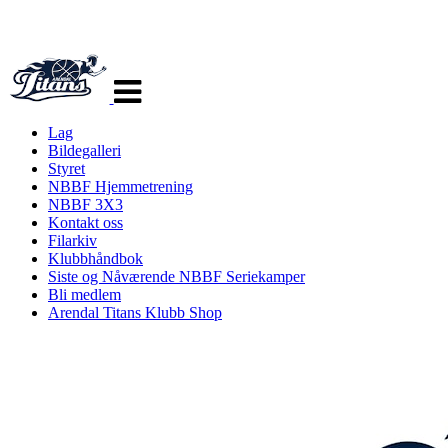
Veksle
navigasjon
Lag
Bildegalleri
Styret
NBBF Hjemmetrening
NBBF 3X3
Kontakt oss
Filarkiv
Klubbhåndbok
Siste og Nåværende NBBF Seriekamper
Bli medlem
Arendal Titans Klubb Shop