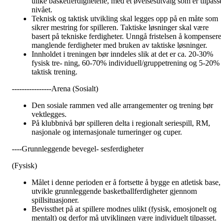
ulike basketferdighetene, med et øvelsesutvalg som er tilpass
nivået.
Teknisk og taktisk utvikling skal legges opp på en måte som
sikrer mestring for spilleren. Taktiske løsninger skal være
basert på tekniske ferdigheter. Unngå fristelsen å kompenser
manglende ferdigheter med bruken av taktiske løsninger.
Innholdet i treningen bør inndeles slik at det er ca. 20-30%
fysisk tre- ning, 60-70% individuell/gruppetrening og 5-20%
taktisk trening.
----------------Arena (Sosialt)
Den sosiale rammen ved alle arrangementer og trening bør
vektlegges.
På klubbnivå bør spilleren delta i regionalt seriespill, RM,
nasjonale og internasjonale turneringer og cuper.
----Grunnleggende bevegel- sesferdigheter
(Fysisk)
Målet i denne perioden er å fortsette å bygge en atletisk base,
utvikle grunnleggende basketballferdigheter gjennom
spillsituasjoner.
Bevissthet på at spillere modnes ulikt (fysisk, emosjonelt og
mentalt) og derfor må utviklingen være individuelt tilpasset.