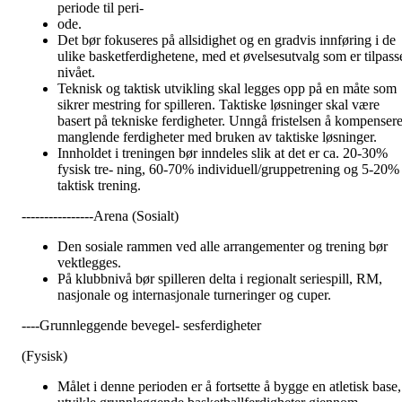
periode til peri-
ode.
Det bør fokuseres på allsidighet og en gradvis innføring i de
ulike basketferdighetene, med et øvelsesutvalg som er tilpass
nivået.
Teknisk og taktisk utvikling skal legges opp på en måte som
sikrer mestring for spilleren. Taktiske løsninger skal være
basert på tekniske ferdigheter. Unngå fristelsen å kompenser
manglende ferdigheter med bruken av taktiske løsninger.
Innholdet i treningen bør inndeles slik at det er ca. 20-30%
fysisk tre- ning, 60-70% individuell/gruppetrening og 5-20%
taktisk trening.
----------------Arena (Sosialt)
Den sosiale rammen ved alle arrangementer og trening bør
vektlegges.
På klubbnivå bør spilleren delta i regionalt seriespill, RM,
nasjonale og internasjonale turneringer og cuper.
----Grunnleggende bevegel- sesferdigheter
(Fysisk)
Målet i denne perioden er å fortsette å bygge en atletisk base,