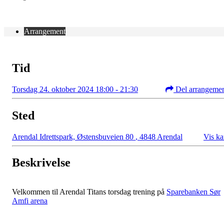
Arrangement
Tid
Torsdag 24. oktober 2024 18:00 - 21:30
Del arrangeme
Sted
Arendal Idrettspark, Østensbuveien 80
,
4848 Arendal
Vis ka
Beskrivelse
Velkommen til Arendal Titans torsdag trening på
Sparebanken Sør
Amfi arena