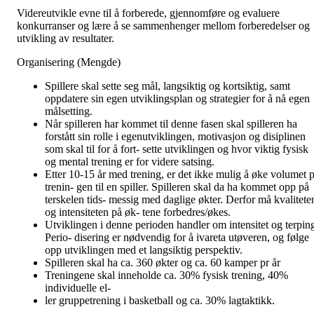
Videreutvikle evne til å forberede, gjennomføre og evaluere
konkurranser og lære å se sammenhenger mellom forberedelser og
utvikling av resultater.
Organisering (Mengde)
Spillere skal sette seg mål, langsiktig og kortsiktig, samt
oppdatere sin egen utviklingsplan og strategier for å nå egen
målsetting.
Når spilleren har kommet til denne fasen skal spilleren ha
forstått sin rolle i egenutviklingen, motivasjon og disiplinen
som skal til for å fort- sette utviklingen og hvor viktig fysisk
og mental trening er for videre satsing.
Etter 10-15 år med trening, er det ikke mulig å øke volumet p
trenin- gen til en spiller. Spilleren skal da ha kommet opp på
terskelen tids- messig med daglige økter. Derfor må kvalitete
og intensiteten på øk- tene forbedres/økes.
Utviklingen i denne perioden handler om intensitet og terpin
Perio- disering er nødvendig for å ivareta utøveren, og følge
opp utviklingen med et langsiktig perspektiv.
Spilleren skal ha ca. 360 økter og ca. 60 kamper pr år
Treningene skal inneholde ca. 30% fysisk trening, 40%
individuelle el-
ler gruppetrening i basketball og ca. 30% lagtaktikk.