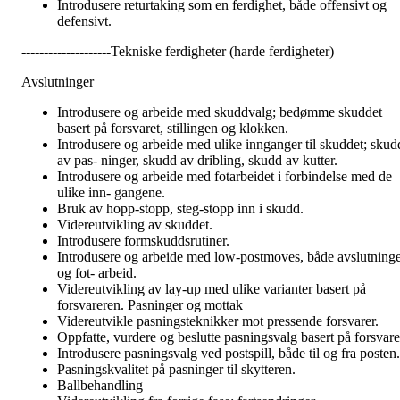
Introdusere returtaking som en ferdighet, både offensivt og
defensivt.
--------------------Tekniske ferdigheter (harde ferdigheter)
Avslutninger
Introdusere og arbeide med skuddvalg; bedømme skuddet
basert på forsvaret, stillingen og klokken.
Introdusere og arbeide med ulike innganger til skuddet; skud
av pas- ninger, skudd av dribling, skudd av kutter.
Introdusere og arbeide med fotarbeidet i forbindelse med de
ulike inn- gangene.
Bruk av hopp-stopp, steg-stopp inn i skudd.
Videreutvikling av skuddet.
Introdusere formskuddsrutiner.
Introdusere og arbeide med low-postmoves, både avslutning
og fot- arbeid.
Videreutvikling av lay-up med ulike varianter basert på
forsvareren. Pasninger og mottak
Videreutvikle pasningsteknikker mot pressende forsvarer.
Oppfatte, vurdere og beslutte pasningsvalg basert på forsvare
Introdusere pasningsvalg ved postspill, både til og fra posten.
Pasningskvalitet på pasninger til skytteren.
Ballbehandling