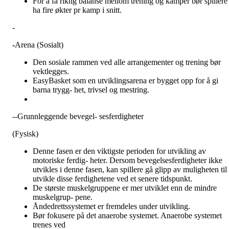
For å få riktig balanse mellom trening og kamper bør spillere
ha fire økter pr kamp i snitt.
-
-
Arena (Sosialt)
Den sosiale rammen ved alle arrangementer og trening bør
vektlegges.
EasyBasket som en utviklingsarena er bygget opp for å gi
barna trygg- het, trivsel og mestring.
--Grunnleggende bevegel- sesferdigheter
(Fysisk)
Denne fasen er den viktigste perioden for utvikling av
motoriske ferdig- heter. Dersom bevegelsesferdigheter ikke
utvikles i denne fasen, kan spillere gå glipp av muligheten til 
utvikle disse ferdighetene ved et senere tidspunkt.
De største muskelgruppene er mer utviklet enn de mindre
muskelgrup- pene.
Åndedrettssystemet er fremdeles under utvikling.
Bør fokusere på det anaerobe systemet. Anaerobe systemet
trenes ved