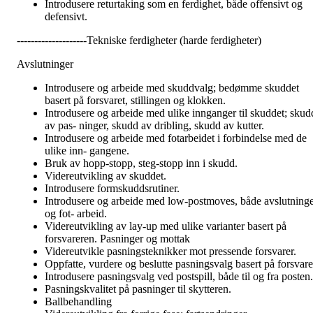
Introdusere returtaking som en ferdighet, både offensivt og
defensivt.
--------------------Tekniske ferdigheter (harde ferdigheter)
Avslutninger
Introdusere og arbeide med skuddvalg; bedømme skuddet
basert på forsvaret, stillingen og klokken.
Introdusere og arbeide med ulike innganger til skuddet; skud
av pas- ninger, skudd av dribling, skudd av kutter.
Introdusere og arbeide med fotarbeidet i forbindelse med de
ulike inn- gangene.
Bruk av hopp-stopp, steg-stopp inn i skudd.
Videreutvikling av skuddet.
Introdusere formskuddsrutiner.
Introdusere og arbeide med low-postmoves, både avslutning
og fot- arbeid.
Videreutvikling av lay-up med ulike varianter basert på
forsvareren. Pasninger og mottak
Videreutvikle pasningsteknikker mot pressende forsvarer.
Oppfatte, vurdere og beslutte pasningsvalg basert på forsvare
Introdusere pasningsvalg ved postspill, både til og fra posten.
Pasningskvalitet på pasninger til skytteren.
Ballbehandling