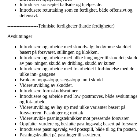
Introduser konseptet ballside og hjelpeside.
Introdusere returtaking som en ferdighet, både offensivt og
defensivt.
--------------------Tekniske ferdigheter (harde ferdigheter)
Avslutninger
Introdusere og arbeide med skuddvalg; bedømme skuddet
basert på forsvaret, stillingen og klokken.
Introdusere og arbeide med ulike innganger til skuddet; skud
av pas- ninger, skudd av dribling, skudd av kutter.
Introdusere og arbeide med fotarbeidet i forbindelse med de
ulike inn- gangene.
Bruk av hopp-stopp, steg-stopp inn i skudd.
Videreutvikling av skuddet.
Introdusere formskuddsrutiner.
Introdusere og arbeide med low-postmoves, både avslutning
og fot- arbeid.
Videreutvikling av lay-up med ulike varianter basert på
forsvareren. Pasninger og mottak
Videreutvikle pasningsteknikker mot pressende forsvarer.
Oppfatte, vurdere og beslutte pasningsvalg basert på forsvare
Introdusere pasningsvalg ved postspill, både til og fra posten.
Pasningskvalitet på pasninger til skytteren.