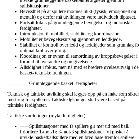
utvikle grunnleggende basketballferdigheter gjennom
spillsituasjoner.
Bevissthet på at spillere modnes ulikt (fysisk, emosjonelt og
mentalt) og derfor må utviklingen være individuelt tilpasset.
Fortsatt fokus på grunnleggende bevegelser og motoriske
ferdigheter.
Introduksjon til mobilitet, stabilitet og koordinasjon.
Mobilitet er bevegelsesutslag gjennom en leddkjede.
Stabilitet er kontroll over ledd og leddkjeder som grunnlag fo
optimal kraftoverføring.
Koordinasjon er evnen til samordning av kroppsbevegelser i
forhold til hverandre og omgivelsene.
Allsidighet i fokus, men nå med et bredere øvelsesutvalg i d
basket- tekniske treningen.
--------------Grunnleggende basket- ferdigheter
Teknisk og taktiske utvikling skal legges opp på en måte som sikrer
mestring for spilleren. Taktiske løsninger skal være basert på
tekniske ferdigheter.
Taktiske vurderinger (myke ferdigheter)
------Spillsituasjoner med få spillere gir mer tid med ball.
Prioritere 1-mot-1g 3-mot-3 spillsituasjoner. Vi ønsker å
utvikle basketballspillere med en bred base fremfor spillere