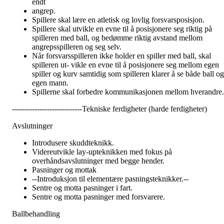
endt
angrep.
Spillere skal lære en atletisk og lovlig forsvarsposisjon.
Spillere skal utvikle en evne til å posisjonere seg riktig på
spilleren med ball, og bedømme riktig avstand mellom
angrepsspilleren og seg selv.
Når forsvarsspilleren ikke holder en spiller med ball, skal
spilleren ut- vikle en evne til å posisjonere seg mellom egen
spiller og kurv samtidig som spilleren klarer å se både ball og
egen mann.
Spillerne skal forbedre kommunikasjonen mellom hverandre.
----------------------------Tekniske ferdigheter (harde ferdigheter)
Avslutninger
Introdusere skuddteknikk.
Videreutvikle lay-upteknikken med fokus på
overhåndsavslutninger med begge hender.
Pasninger og mottak
--Introduksjon til elementære pasningsteknikker.--
Sentre og motta pasninger i fart.
Sentre og motta pasninger med forsvarere.
Ballbehandling