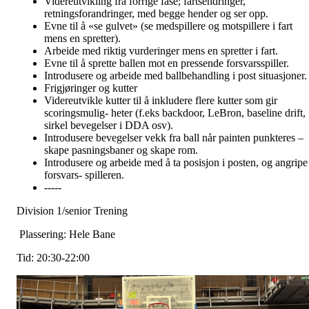
Videreutvikling fra forrige fase; fartsendringer,
retningsforandringer, med begge hender og ser opp.
Evne til å «se gulvet» (se medspillere og motspillere i fart
mens en spretter).
Arbeide med riktig vurderinger mens en spretter i fart.
Evne til å sprette ballen mot en pressende forsvarsspiller.
Introdusere og arbeide med ballbehandling i post situasjoner.
Frigjøringer og kutter
Videreutvikle kutter til å inkludere flere kutter som gir
scoringsmulig- heter (f.eks backdoor, LeBron, baseline drift,
sirkel bevegelser i DDA osv).
Introdusere bevegelser vekk fra ball når painten punkteres –
skape pasningsbaner og skape rom.
Introdusere og arbeide med å ta posisjon i posten, og angripe
forsvars- spilleren.
-----
Division 1/senior Trening
Plassering: Hele Bane
Tid: 20:30-22:00