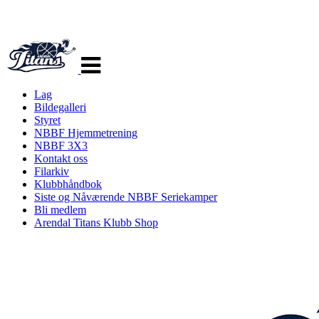
Veksle
navigasjon
Lag
Bildegalleri
Styret
NBBF Hjemmetrening
NBBF 3X3
Kontakt oss
Filarkiv
Klubbhåndbok
Siste og Nåværende NBBF Seriekamper
Bli medlem
Arendal Titans Klubb Shop