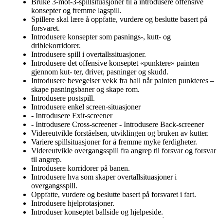
Bruke 3-mot-3-spillsituasjoner til å introdusere offensive
konsepter og fremme lagspill.
Spillere skal lære å oppfatte, vurdere og beslutte basert på
forsvaret.
Introdusere konsepter som pasnings-, kutt- og
driblekorridorer.
Introdusere spill i overtallssituasjoner.
Introdusere det offensive konseptet «punktere» painten
gjennom kut- ter, driver, pasninger og skudd.
Introdusere bevegelser vekk fra ball når painten punkteres –
skape pasningsbaner og skape rom.
Introdusere postspill.
Introdusere enkel screen-situasjoner
- Introdusere Exit-screener
- Introdusere Cross-screener - Introdusere Back-screener
Videreutvikle forståelsen, utviklingen og bruken av kutter.
Variere spillsituasjoner for å fremme myke ferdigheter.
Videreutvikle overgangsspill fra angrep til forsvar og forsvar
til angrep.
Introdusere korridorer på banen.
Introdusere hva som skaper overtallsituasjoner i
overgangsspill.
Oppfatte, vurdere og beslutte basert på forsvaret i fart.
Introdusere hjelprotasjoner.
Introduser konseptet ballside og hjelpeside.