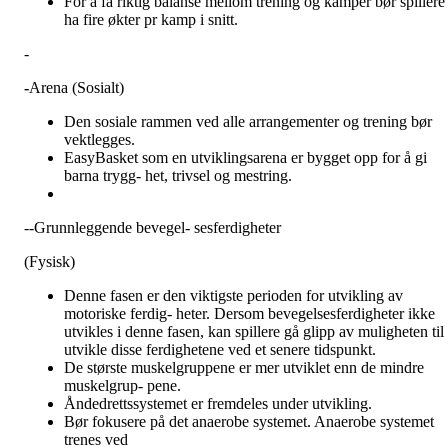
For å få riktig balanse mellom trening og kamper bør spillere
ha fire økter pr kamp i snitt.
-
-
Arena (Sosialt)
Den sosiale rammen ved alle arrangementer og trening bør
vektlegges.
EasyBasket som en utviklingsarena er bygget opp for å gi
barna trygg- het, trivsel og mestring.
--Grunnleggende bevegel- sesferdigheter
(Fysisk)
Denne fasen er den viktigste perioden for utvikling av
motoriske ferdig- heter. Dersom bevegelsesferdigheter ikke
utvikles i denne fasen, kan spillere gå glipp av muligheten til 
utvikle disse ferdighetene ved et senere tidspunkt.
De største muskelgruppene er mer utviklet enn de mindre
muskelgrup- pene.
Åndedrettssystemet er fremdeles under utvikling.
Bør fokusere på det anaerobe systemet. Anaerobe systemet
trenes ved