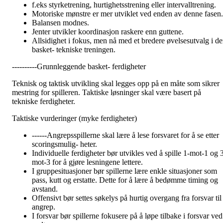
f.eks styrketrening, hurtighetsstrening eller intervalltrening.
Motoriske mønstre er mer utviklet ved enden av denne fasen.
Balansen modnes.
Jenter utvikler koordinasjon raskere enn guttene.
Allsidighet i fokus, men nå med et bredere øvelsesutvalg i d
basket- tekniske treningen.
----------Grunnleggende basket- ferdigheter
Teknisk og taktisk utvikling skal legges opp på en måte som sikrer
mestring for spilleren. Taktiske løsninger skal være basert på
tekniske ferdigheter.
Taktiske vurderinger (myke ferdigheter)
------Angrepsspillerne skal lære å lese forsvaret for å se etter
scoringsmulig- heter.
Individuelle ferdigheter bør utvikles ved å spille 1-mot-1 og 
mot-3 for å gjøre lesningene lettere.
I gruppesituasjoner bør spillerne lære enkle situasjoner som
pass, kutt og erstatte. Dette for å lære å bedømme timing og
avstand.
Offensivt bør settes søkelys på hurtig overgang fra forsvar til
angrep.
I forsvar bør spillerne fokusere på å løpe tilbake i forsvar ved