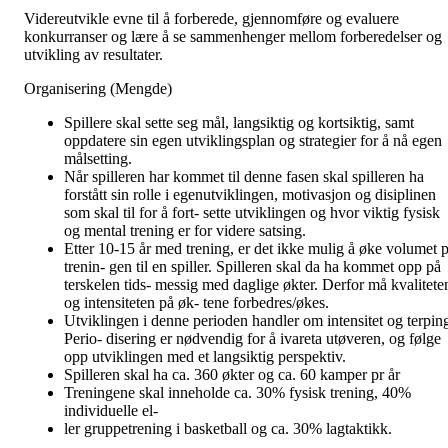
Videreutvikle evne til å forberede, gjennomføre og evaluere
konkurranser og lære å se sammenhenger mellom forberedelser og
utvikling av resultater.
Organisering (Mengde)
Spillere skal sette seg mål, langsiktig og kortsiktig, samt
oppdatere sin egen utviklingsplan og strategier for å nå egen
målsetting.
Når spilleren har kommet til denne fasen skal spilleren ha
forstått sin rolle i egenutviklingen, motivasjon og disiplinen
som skal til for å fort- sette utviklingen og hvor viktig fysisk
og mental trening er for videre satsing.
Etter 10-15 år med trening, er det ikke mulig å øke volumet p
trenin- gen til en spiller. Spilleren skal da ha kommet opp på
terskelen tids- messig med daglige økter. Derfor må kvalitete
og intensiteten på øk- tene forbedres/økes.
Utviklingen i denne perioden handler om intensitet og terpin
Perio- disering er nødvendig for å ivareta utøveren, og følge
opp utviklingen med et langsiktig perspektiv.
Spilleren skal ha ca. 360 økter og ca. 60 kamper pr år
Treningene skal inneholde ca. 30% fysisk trening, 40%
individuelle el-
ler gruppetrening i basketball og ca. 30% lagtaktikk.