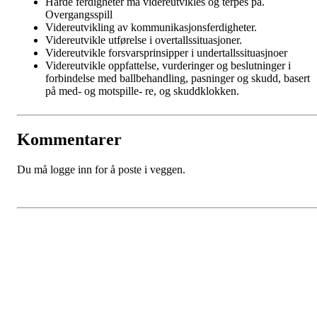
Harde ferdigheter må videreutvikles og terpes på.
Overgangsspill
Videreutvikling av kommunikasjonsferdigheter.
Videreutvikle utførelse i overtallssituasjoner.
Videreutvikle forsvarsprinsipper i undertallssituasjnoer
Videreutvikle oppfattelse, vurderinger og beslutninger i
forbindelse med ballbehandling, pasninger og skudd, basert
på med- og motspille- re, og skuddklokken.
Kommentarer
Du må logge inn for å poste i veggen.