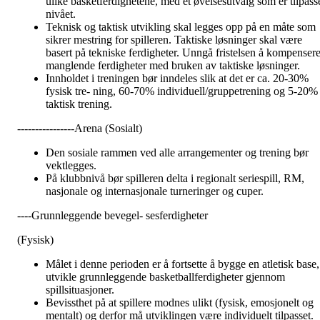
ulike basketferdighetene, med et øvelsesutvalg som er tilpass
nivået.
Teknisk og taktisk utvikling skal legges opp på en måte som
sikrer mestring for spilleren. Taktiske løsninger skal være
basert på tekniske ferdigheter. Unngå fristelsen å kompenser
manglende ferdigheter med bruken av taktiske løsninger.
Innholdet i treningen bør inndeles slik at det er ca. 20-30%
fysisk tre- ning, 60-70% individuell/gruppetrening og 5-20%
taktisk trening.
----------------Arena (Sosialt)
Den sosiale rammen ved alle arrangementer og trening bør
vektlegges.
På klubbnivå bør spilleren delta i regionalt seriespill, RM,
nasjonale og internasjonale turneringer og cuper.
----Grunnleggende bevegel- sesferdigheter
(Fysisk)
Målet i denne perioden er å fortsette å bygge en atletisk base,
utvikle grunnleggende basketballferdigheter gjennom
spillsituasjoner.
Bevissthet på at spillere modnes ulikt (fysisk, emosjonelt og
mentalt) og derfor må utviklingen være individuelt tilpasset.