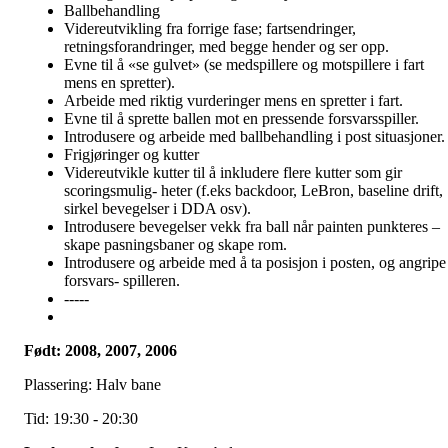
Ballbehandling
Videreutvikling fra forrige fase; fartsendringer,
retningsforandringer, med begge hender og ser opp.
Evne til å «se gulvet» (se medspillere og motspillere i fart
mens en spretter).
Arbeide med riktig vurderinger mens en spretter i fart.
Evne til å sprette ballen mot en pressende forsvarsspiller.
Introdusere og arbeide med ballbehandling i post situasjoner.
Frigjøringer og kutter
Videreutvikle kutter til å inkludere flere kutter som gir
scoringsmulig- heter (f.eks backdoor, LeBron, baseline drift,
sirkel bevegelser i DDA osv).
Introdusere bevegelser vekk fra ball når painten punkteres –
skape pasningsbaner og skape rom.
Introdusere og arbeide med å ta posisjon i posten, og angripe
forsvars- spilleren.
-----
Født: 2008, 2007, 2006
Plassering: Halv bane
Tid: 19:30 - 20:30