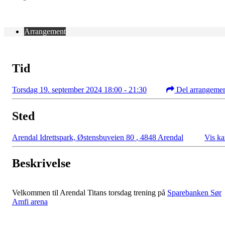
Arrangement
Tid
Torsdag 19. september 2024 18:00 - 21:30
Del arrangeme
Sted
Arendal Idrettspark, Østensbuveien 80
,
4848 Arendal
Vis ka
Beskrivelse
Velkommen til Arendal Titans torsdag trening på
Sparebanken Sør
Amfi arena