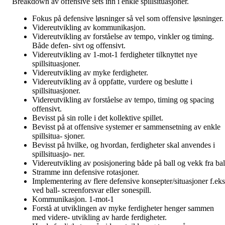
Breakdown av offensive sets inn i enkle spillsituasjoner.
Fokus på defensive løsninger så vel som offensive løsninger.
Videreutvikling av kommunikasjon.
Videreutvikling av forståelse av tempo, vinkler og timing.
Både defen- sivt og offensivt.
Videreutvikling av 1-mot-1 ferdigheter tilknyttet nye
spillsituasjoner.
Videreutvikling av myke ferdigheter.
Videreutvikling av å oppfatte, vurdere og beslutte i
spillsituasjoner.
Videreutvikling av forståelse av tempo, timing og spacing
offensivt.
Bevisst på sin rolle i det kollektive spillet.
Bevisst på at offensive systemer er sammensetning av enkle
spillsitua- sjoner.
Bevisst på hvilke, og hvordan, ferdigheter skal anvendes i
spillsituasjo- ner.
Videreutvikling av posisjonering både på ball og vekk fra bal
Stramme inn defensive rotasjoner.
Implementering av flere defensive konsepter/situasjoner f.eks
ved ball- screenforsvar eller sonespill.
Kommunikasjon. 1-mot-1
Forstå at utviklingen av myke ferdigheter henger sammen
med videre- utvikling av harde ferdigheter.