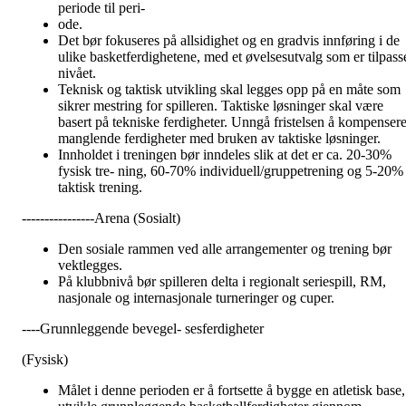
periode til peri-
ode.
Det bør fokuseres på allsidighet og en gradvis innføring i de
ulike basketferdighetene, med et øvelsesutvalg som er tilpass
nivået.
Teknisk og taktisk utvikling skal legges opp på en måte som
sikrer mestring for spilleren. Taktiske løsninger skal være
basert på tekniske ferdigheter. Unngå fristelsen å kompenser
manglende ferdigheter med bruken av taktiske løsninger.
Innholdet i treningen bør inndeles slik at det er ca. 20-30%
fysisk tre- ning, 60-70% individuell/gruppetrening og 5-20%
taktisk trening.
----------------Arena (Sosialt)
Den sosiale rammen ved alle arrangementer og trening bør
vektlegges.
På klubbnivå bør spilleren delta i regionalt seriespill, RM,
nasjonale og internasjonale turneringer og cuper.
----Grunnleggende bevegel- sesferdigheter
(Fysisk)
Målet i denne perioden er å fortsette å bygge en atletisk base,