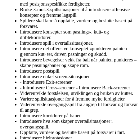
med posisjonsspesifikke ferdigheter.
Bruke 3-mot-3-spillsituasjoner til å introdusere offensive
konsepter og fremme lagspill.
Spillere skal lære å oppfatte, vurdere og beslutte basert på
forsvaret.
Introdusere konsepter som pasnings-, kutt- og
driblekorridorer.
Introdusere spill i overtallssituasjoner.
Introdusere det offensive konseptet «punktere» painten
gjennom kut- ter, driver, pasninger og skudd.
Introdusere bevegelser vekk fra ball når painten punkteres –
skape pasningsbaner og skape rom.
Introdusere postspill.
Introdusere enkel screen-situasjoner
- Introdusere Exit-screener
- Introdusere Cross-screener - Introdusere Back-screener
Videreutvikle forståelsen, utviklingen og bruken av kutter.
Variere spillsituasjoner for å fremme myke ferdigheter.
Videreutvikle overgangsspill fra angrep til forsvar og forsvar
til angrep.
Introdusere korridorer på banen.
Introdusere hva som skaper overtallsituasjoner i
overgangsspill.
Oppfatte, vurdere og beslutte basert på forsvaret i fart.
Introdusere hjelprotasjoner.