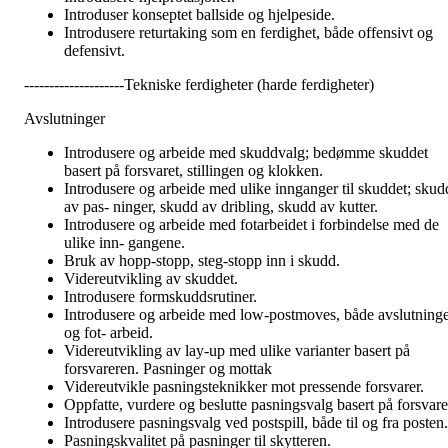
Introduser konseptet ballside og hjelpeside.
Introdusere returtaking som en ferdighet, både offensivt og
defensivt.
--------------------Tekniske ferdigheter (harde ferdigheter)
Avslutninger
Introdusere og arbeide med skuddvalg; bedømme skuddet
basert på forsvaret, stillingen og klokken.
Introdusere og arbeide med ulike innganger til skuddet; skud
av pas- ninger, skudd av dribling, skudd av kutter.
Introdusere og arbeide med fotarbeidet i forbindelse med de
ulike inn- gangene.
Bruk av hopp-stopp, steg-stopp inn i skudd.
Videreutvikling av skuddet.
Introdusere formskuddsrutiner.
Introdusere og arbeide med low-postmoves, både avslutning
og fot- arbeid.
Videreutvikling av lay-up med ulike varianter basert på
forsvareren. Pasninger og mottak
Videreutvikle pasningsteknikker mot pressende forsvarer.
Oppfatte, vurdere og beslutte pasningsvalg basert på forsvare
Introdusere pasningsvalg ved postspill, både til og fra posten.
Pasningskvalitet på pasninger til skytteren.