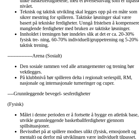
ulike basketferdighetene, med et øvelsesutvalg som er tilpass
nivået.
Teknisk og taktisk utvikling skal legges opp på en måte som
sikrer mestring for spilleren. Taktiske løsninger skal være
basert på tekniske ferdigheter. Unngå fristelsen å kompenser
manglende ferdigheter med bruken av taktiske løsninger.
Innholdet i treningen bør inndeles slik at det er ca. 20-30%
fysisk tre- ning, 60-70% individuell/gruppetrening og 5-20%
taktisk trening.
----------------Arena (Sosialt)
Den sosiale rammen ved alle arrangementer og trening bør
vektlegges.
På klubbnivå bør spilleren delta i regionalt seriespill, RM,
nasjonale og internasjonale turneringer og cuper.
----Grunnleggende bevegel- sesferdigheter
(Fysisk)
Målet i denne perioden er å fortsette å bygge en atletisk base,
utvikle grunnleggende basketballferdigheter gjennom
spillsituasjoner.
Bevissthet på at spillere modnes ulikt (fysisk, emosjonelt og
mentalt) og derfor må utviklingen være individuelt tilpasset.