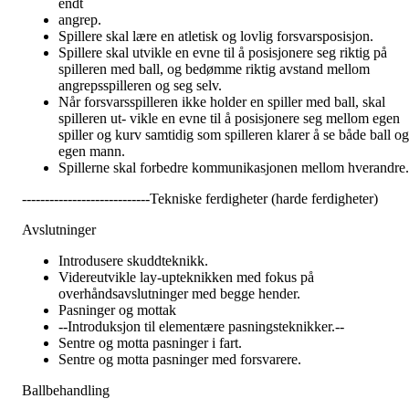
endt
angrep.
Spillere skal lære en atletisk og lovlig forsvarsposisjon.
Spillere skal utvikle en evne til å posisjonere seg riktig på
spilleren med ball, og bedømme riktig avstand mellom
angrepsspilleren og seg selv.
Når forsvarsspilleren ikke holder en spiller med ball, skal
spilleren ut- vikle en evne til å posisjonere seg mellom egen
spiller og kurv samtidig som spilleren klarer å se både ball og
egen mann.
Spillerne skal forbedre kommunikasjonen mellom hverandre.
----------------------------Tekniske ferdigheter (harde ferdigheter)
Avslutninger
Introdusere skuddteknikk.
Videreutvikle lay-upteknikken med fokus på
overhåndsavslutninger med begge hender.
Pasninger og mottak
--Introduksjon til elementære pasningsteknikker.--
Sentre og motta pasninger i fart.
Sentre og motta pasninger med forsvarere.
Ballbehandling