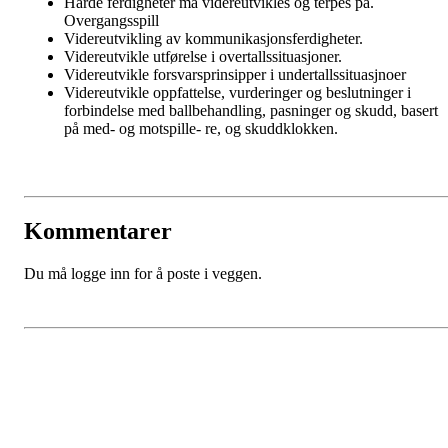
Harde ferdigheter må videreutvikles og terpes på.
Overgangsspill
Videreutvikling av kommunikasjonsferdigheter.
Videreutvikle utførelse i overtallssituasjoner.
Videreutvikle forsvarsprinsipper i undertallssituasjnoer
Videreutvikle oppfattelse, vurderinger og beslutninger i
forbindelse med ballbehandling, pasninger og skudd, basert
på med- og motspille- re, og skuddklokken.
Kommentarer
Du må logge inn for å poste i veggen.