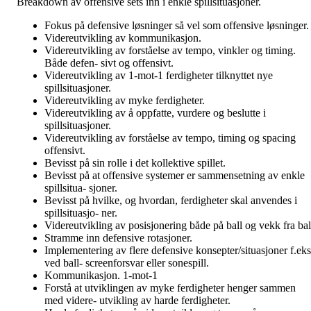
Breakdown av offensive sets inn i enkle spillsituasjoner.
Fokus på defensive løsninger så vel som offensive løsninger.
Videreutvikling av kommunikasjon.
Videreutvikling av forståelse av tempo, vinkler og timing.
Både defen- sivt og offensivt.
Videreutvikling av 1-mot-1 ferdigheter tilknyttet nye
spillsituasjoner.
Videreutvikling av myke ferdigheter.
Videreutvikling av å oppfatte, vurdere og beslutte i
spillsituasjoner.
Videreutvikling av forståelse av tempo, timing og spacing
offensivt.
Bevisst på sin rolle i det kollektive spillet.
Bevisst på at offensive systemer er sammensetning av enkle
spillsitua- sjoner.
Bevisst på hvilke, og hvordan, ferdigheter skal anvendes i
spillsituasjo- ner.
Videreutvikling av posisjonering både på ball og vekk fra bal
Stramme inn defensive rotasjoner.
Implementering av flere defensive konsepter/situasjoner f.eks
ved ball- screenforsvar eller sonespill.
Kommunikasjon. 1-mot-1
Forstå at utviklingen av myke ferdigheter henger sammen
med videre- utvikling av harde ferdigheter.