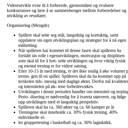
Videreutvikle evne til å forberede, gjennomføre og evaluere
konkurranser og lære å se sammenhenger mellom forberedelser og
utvikling av resultater.
Organisering (Mengde)
Spillere skal sette seg mål, langsiktig og kortsiktig, samt
oppdatere sin egen utviklingsplan og strategier for å nå egen
målsetting.
Når spilleren har kommet til denne fasen skal spilleren ha
forstått sin rolle i egenutviklingen, motivasjon og disiplinen
som skal til for å fort- sette utviklingen og hvor viktig fysisk
og mental trening er for videre satsing.
Etter 10-15 år med trening, er det ikke mulig å øke volumet p
trenin- gen til en spiller. Spilleren skal da ha kommet opp på
terskelen tids- messig med daglige økter. Derfor må kvalitete
og intensiteten på øk- tene forbedres/økes.
Utviklingen i denne perioden handler om intensitet og terpin
Perio- disering er nødvendig for å ivareta utøveren, og følge
opp utviklingen med et langsiktig perspektiv.
Spilleren skal ha ca. 360 økter og ca. 60 kamper pr år
Treningene skal inneholde ca. 30% fysisk trening, 40%
individuelle el-
ler gruppetrening i basketball og ca. 30% lagtaktikk.