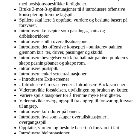
med posisjonsspesifikke ferdigheter.
Bruke 3-mot-3-spillsituasjoner til å introdusere offensive
konsepter og fremme lagspill.
Spillere skal lære å oppfatte, vurdere og beslutte basert på
forsvaret.
Introdusere konsepter som pasnings-, kutt- og
driblekorridorer.
Introdusere spill i overtallssituasjoner.
Introdusere det offensive konseptet «punktere» painten
gjennom kut- ter, driver, pasninger og skudd.
Introdusere bevegelser vekk fra ball når painten punkteres –
skape pasningsbaner og skape rom.
Introdusere postspill.
Introdusere enkel screen-situasjoner
- Introdusere Exit-screener
- Introdusere Cross-screener - Introdusere Back-screener
Videreutvikle forståelsen, utviklingen og bruken av kutter.
Variere spillsituasjoner for å fremme myke ferdigheter.
Videreutvikle overgangsspill fra angrep til forsvar og forsvar
til angrep.
Introdusere korridorer på banen.
Introdusere hva som skaper overtallsituasjoner i
overgangsspill.
Oppfatte, vurdere og beslutte basert på forsvaret i fart.
Introdusere hjelprotasjoner.