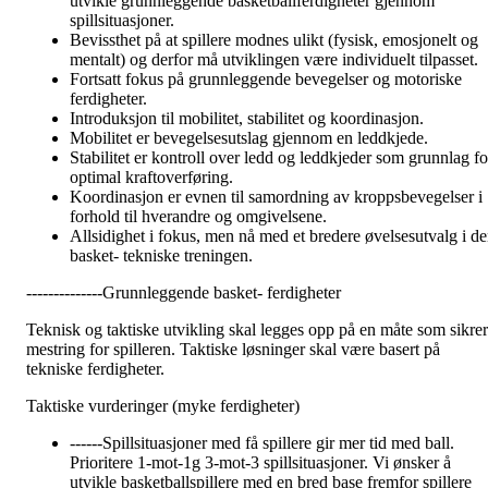
utvikle grunnleggende basketballferdigheter gjennom
spillsituasjoner.
Bevissthet på at spillere modnes ulikt (fysisk, emosjonelt og
mentalt) og derfor må utviklingen være individuelt tilpasset.
Fortsatt fokus på grunnleggende bevegelser og motoriske
ferdigheter.
Introduksjon til mobilitet, stabilitet og koordinasjon.
Mobilitet er bevegelsesutslag gjennom en leddkjede.
Stabilitet er kontroll over ledd og leddkjeder som grunnlag fo
optimal kraftoverføring.
Koordinasjon er evnen til samordning av kroppsbevegelser i
forhold til hverandre og omgivelsene.
Allsidighet i fokus, men nå med et bredere øvelsesutvalg i d
basket- tekniske treningen.
--------------Grunnleggende basket- ferdigheter
Teknisk og taktiske utvikling skal legges opp på en måte som sikrer
mestring for spilleren. Taktiske løsninger skal være basert på
tekniske ferdigheter.
Taktiske vurderinger (myke ferdigheter)
------Spillsituasjoner med få spillere gir mer tid med ball.
Prioritere 1-mot-1g 3-mot-3 spillsituasjoner. Vi ønsker å
utvikle basketballspillere med en bred base fremfor spillere