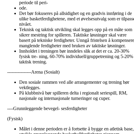
periode til peri-
ode.
Det bør fokuseres på allsidighet og en gradvis innføring i de
ulike basketferdighetene, med et øvelsesutvalg som er tilpass
nivået.
Teknisk og taktisk utvikling skal legges opp på en måte som
sikrer mestring for spilleren. Taktiske løsninger skal være
basert på tekniske ferdigheter. Unngå fristelsen å kompenser
manglende ferdigheter med bruken av taktiske løsninger.
Innholdet i treningen bør inndeles slik at det er ca. 20-30%
fysisk tre- ning, 60-70% individuell/gruppetrening og 5-20%
taktisk trening.
----------------Arena (Sosialt)
Den sosiale rammen ved alle arrangementer og trening bør
vektlegges.
På klubbnivå bør spilleren delta i regionalt seriespill, RM,
nasjonale og internasjonale turneringer og cuper.
----Grunnleggende bevegel- sesferdigheter
(Fysisk)
Målet i denne perioden er å fortsette å bygge en atletisk base,