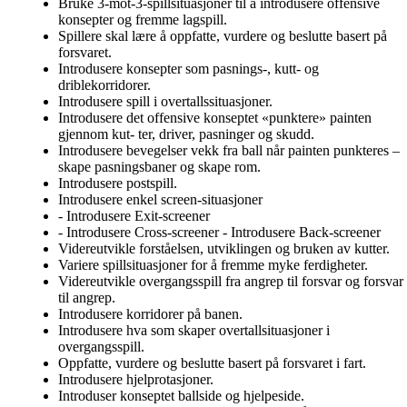
Bruke 3-mot-3-spillsituasjoner til å introdusere offensive
konsepter og fremme lagspill.
Spillere skal lære å oppfatte, vurdere og beslutte basert på
forsvaret.
Introdusere konsepter som pasnings-, kutt- og
driblekorridorer.
Introdusere spill i overtallssituasjoner.
Introdusere det offensive konseptet «punktere» painten
gjennom kut- ter, driver, pasninger og skudd.
Introdusere bevegelser vekk fra ball når painten punkteres –
skape pasningsbaner og skape rom.
Introdusere postspill.
Introdusere enkel screen-situasjoner
- Introdusere Exit-screener
- Introdusere Cross-screener - Introdusere Back-screener
Videreutvikle forståelsen, utviklingen og bruken av kutter.
Variere spillsituasjoner for å fremme myke ferdigheter.
Videreutvikle overgangsspill fra angrep til forsvar og forsvar
til angrep.
Introdusere korridorer på banen.
Introdusere hva som skaper overtallsituasjoner i
overgangsspill.
Oppfatte, vurdere og beslutte basert på forsvaret i fart.
Introdusere hjelprotasjoner.
Introduser konseptet ballside og hjelpeside.