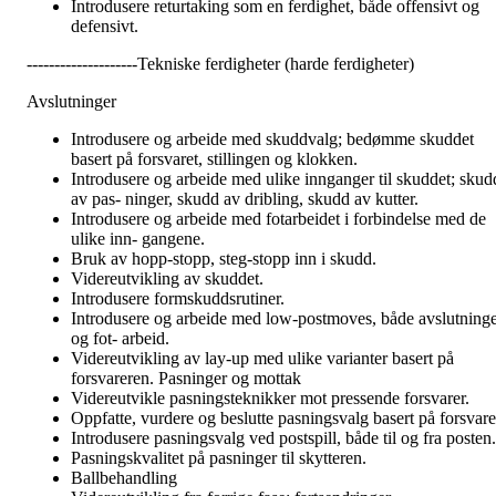
Introdusere returtaking som en ferdighet, både offensivt og
defensivt.
--------------------Tekniske ferdigheter (harde ferdigheter)
Avslutninger
Introdusere og arbeide med skuddvalg; bedømme skuddet
basert på forsvaret, stillingen og klokken.
Introdusere og arbeide med ulike innganger til skuddet; skud
av pas- ninger, skudd av dribling, skudd av kutter.
Introdusere og arbeide med fotarbeidet i forbindelse med de
ulike inn- gangene.
Bruk av hopp-stopp, steg-stopp inn i skudd.
Videreutvikling av skuddet.
Introdusere formskuddsrutiner.
Introdusere og arbeide med low-postmoves, både avslutning
og fot- arbeid.
Videreutvikling av lay-up med ulike varianter basert på
forsvareren. Pasninger og mottak
Videreutvikle pasningsteknikker mot pressende forsvarer.
Oppfatte, vurdere og beslutte pasningsvalg basert på forsvare
Introdusere pasningsvalg ved postspill, både til og fra posten.
Pasningskvalitet på pasninger til skytteren.
Ballbehandling