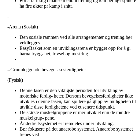
For å få riktig balanse mellom trening og kamper bør spillere
ha fire økter pr kamp i snitt.
-
-
Arena (Sosialt)
Den sosiale rammen ved alle arrangementer og trening bør
vektlegges.
EasyBasket som en utviklingsarena er bygget opp for å gi
barna trygg- het, trivsel og mestring.
--Grunnleggende bevegel- sesferdigheter
(Fysisk)
Denne fasen er den viktigste perioden for utvikling av
motoriske ferdig- heter. Dersom bevegelsesferdigheter ikke
utvikles i denne fasen, kan spillere gå glipp av muligheten til 
utvikle disse ferdighetene ved et senere tidspunkt.
De største muskelgruppene er mer utviklet enn de mindre
muskelgrup- pene.
Åndedrettssystemet er fremdeles under utvikling.
Bør fokusere på det anaerobe systemet. Anaerobe systemet
trenes ved