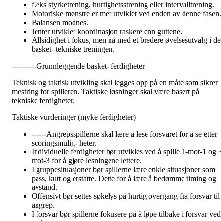
f.eks styrketrening, hurtighetsstrening eller intervalltrening.
Motoriske mønstre er mer utviklet ved enden av denne fasen.
Balansen modnes.
Jenter utvikler koordinasjon raskere enn guttene.
Allsidighet i fokus, men nå med et bredere øvelsesutvalg i d
basket- tekniske treningen.
----------Grunnleggende basket- ferdigheter
Teknisk og taktisk utvikling skal legges opp på en måte som sikrer
mestring for spilleren. Taktiske løsninger skal være basert på
tekniske ferdigheter.
Taktiske vurderinger (myke ferdigheter)
------Angrepsspillerne skal lære å lese forsvaret for å se etter
scoringsmulig- heter.
Individuelle ferdigheter bør utvikles ved å spille 1-mot-1 og 
mot-3 for å gjøre lesningene lettere.
I gruppesituasjoner bør spillerne lære enkle situasjoner som
pass, kutt og erstatte. Dette for å lære å bedømme timing og
avstand.
Offensivt bør settes søkelys på hurtig overgang fra forsvar til
angrep.
I forsvar bør spillerne fokusere på å løpe tilbake i forsvar ved