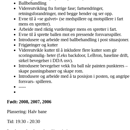
Ballbehandling
Videreutvikling fra forrige fase; fartsendringer,
retningsforandringer, med begge hender og ser opp.
Evne til å «se gulvet» (se medspillere og motspillere i fart
mens en spretter).
Arbeide med riktig vurderinger mens en spretter i fart.
Evne til å sprette ballen mot en pressende forsvarsspiller.
Introdusere og arbeide med ballbehandling i post situasjoner.
Frigjøringer og kutter
Videreutvikle kutter til å inkludere flere kutter som gir
scoringsmulig- heter (f.eks backdoor, LeBron, baseline drift,
sirkel bevegelser i DDA osv).
Introdusere bevegelser vekk fra ball når painten punkteres –
skape pasningsbaner og skape rom.
Introdusere og arbeide med å ta posisjon i posten, og angripe
forsvars- spilleren.
-----
Født: 2008, 2007, 2006
Plassering: Halv bane
Tid: 19:30 - 20:30