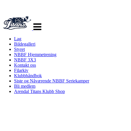
Veksle
navigasjon
Lag
Bildegalleri
Styret
NBBF Hjemmetrening
NBBF 3X3
Kontakt oss
Filarkiv
Klubbhåndbok
Siste og Nåværende NBBF Seriekamper
Bli medlem
Arendal Titans Klubb Shop