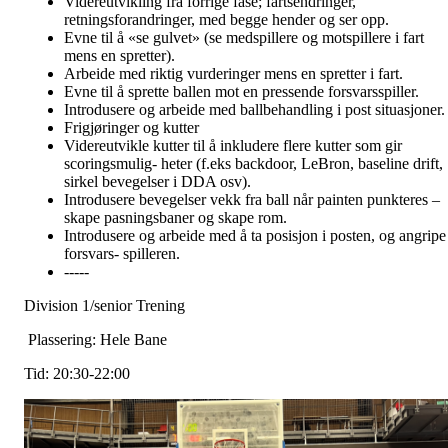
Videreutvikling fra forrige fase; fartsendringer,
retningsforandringer, med begge hender og ser opp.
Evne til å «se gulvet» (se medspillere og motspillere i fart
mens en spretter).
Arbeide med riktig vurderinger mens en spretter i fart.
Evne til å sprette ballen mot en pressende forsvarsspiller.
Introdusere og arbeide med ballbehandling i post situasjoner.
Frigjøringer og kutter
Videreutvikle kutter til å inkludere flere kutter som gir
scoringsmulig- heter (f.eks backdoor, LeBron, baseline drift,
sirkel bevegelser i DDA osv).
Introdusere bevegelser vekk fra ball når painten punkteres –
skape pasningsbaner og skape rom.
Introdusere og arbeide med å ta posisjon i posten, og angripe
forsvars- spilleren.
-----
Division 1/senior Trening
Plassering: Hele Bane
Tid: 20:30-22:00