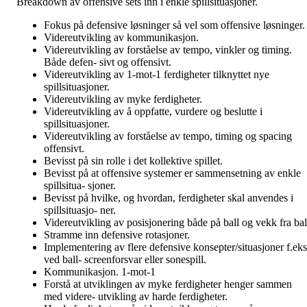
Breakdown av offensive sets inn i enkle spillsituasjoner.
Fokus på defensive løsninger så vel som offensive løsninger.
Videreutvikling av kommunikasjon.
Videreutvikling av forståelse av tempo, vinkler og timing.
Både defen- sivt og offensivt.
Videreutvikling av 1-mot-1 ferdigheter tilknyttet nye
spillsituasjoner.
Videreutvikling av myke ferdigheter.
Videreutvikling av å oppfatte, vurdere og beslutte i
spillsituasjoner.
Videreutvikling av forståelse av tempo, timing og spacing
offensivt.
Bevisst på sin rolle i det kollektive spillet.
Bevisst på at offensive systemer er sammensetning av enkle
spillsitua- sjoner.
Bevisst på hvilke, og hvordan, ferdigheter skal anvendes i
spillsituasjo- ner.
Videreutvikling av posisjonering både på ball og vekk fra bal
Stramme inn defensive rotasjoner.
Implementering av flere defensive konsepter/situasjoner f.eks
ved ball- screenforsvar eller sonespill.
Kommunikasjon. 1-mot-1
Forstå at utviklingen av myke ferdigheter henger sammen
med videre- utvikling av harde ferdigheter.