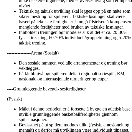
ulike basketferdighetene, med et øvelsesutvalg som er tilpass
nivået.
Teknisk og taktisk utvikling skal legges opp på en måte som
sikrer mestring for spilleren. Taktiske løsninger skal være
basert på tekniske ferdigheter. Unngå fristelsen å kompenser
manglende ferdigheter med bruken av taktiske løsninger.
Innholdet i treningen bør inndeles slik at det er ca. 20-30%
fysisk tre- ning, 60-70% individuell/gruppetrening og 5-20%
taktisk trening.
----------------Arena (Sosialt)
Den sosiale rammen ved alle arrangementer og trening bør
vektlegges.
På klubbnivå bør spilleren delta i regionalt seriespill, RM,
nasjonale og internasjonale turneringer og cuper.
----Grunnleggende bevegel- sesferdigheter
(Fysisk)
Målet i denne perioden er å fortsette å bygge en atletisk base,
utvikle grunnleggende basketballferdigheter gjennom
spillsituasjoner.
Bevissthet på at spillere modnes ulikt (fysisk, emosjonelt og
mentalt) og derfor må utviklingen være individuelt tilpasset.