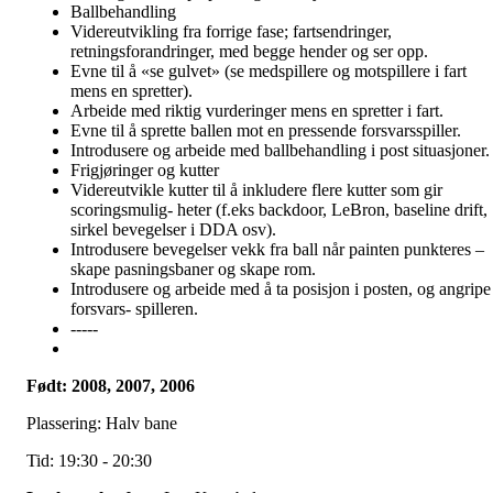
Ballbehandling
Videreutvikling fra forrige fase; fartsendringer,
retningsforandringer, med begge hender og ser opp.
Evne til å «se gulvet» (se medspillere og motspillere i fart
mens en spretter).
Arbeide med riktig vurderinger mens en spretter i fart.
Evne til å sprette ballen mot en pressende forsvarsspiller.
Introdusere og arbeide med ballbehandling i post situasjoner.
Frigjøringer og kutter
Videreutvikle kutter til å inkludere flere kutter som gir
scoringsmulig- heter (f.eks backdoor, LeBron, baseline drift,
sirkel bevegelser i DDA osv).
Introdusere bevegelser vekk fra ball når painten punkteres –
skape pasningsbaner og skape rom.
Introdusere og arbeide med å ta posisjon i posten, og angripe
forsvars- spilleren.
-----
Født: 2008, 2007, 2006
Plassering: Halv bane
Tid: 19:30 - 20:30