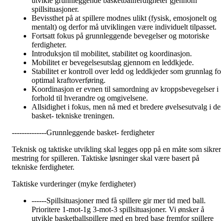
utvikle grunnleggende basketballferdigheter gjennom
spillsituasjoner.
Bevissthet på at spillere modnes ulikt (fysisk, emosjonelt og
mentalt) og derfor må utviklingen være individuelt tilpasset.
Fortsatt fokus på grunnleggende bevegelser og motoriske
ferdigheter.
Introduksjon til mobilitet, stabilitet og koordinasjon.
Mobilitet er bevegelsesutslag gjennom en leddkjede.
Stabilitet er kontroll over ledd og leddkjeder som grunnlag fo
optimal kraftoverføring.
Koordinasjon er evnen til samordning av kroppsbevegelser i
forhold til hverandre og omgivelsene.
Allsidighet i fokus, men nå med et bredere øvelsesutvalg i d
basket- tekniske treningen.
--------------Grunnleggende basket- ferdigheter
Teknisk og taktiske utvikling skal legges opp på en måte som sikrer
mestring for spilleren. Taktiske løsninger skal være basert på
tekniske ferdigheter.
Taktiske vurderinger (myke ferdigheter)
------Spillsituasjoner med få spillere gir mer tid med ball.
Prioritere 1-mot-1g 3-mot-3 spillsituasjoner. Vi ønsker å
utvikle basketballspillere med en bred base fremfor spillere