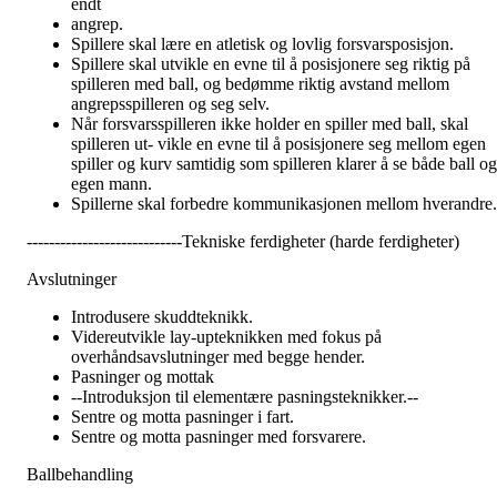
endt
angrep.
Spillere skal lære en atletisk og lovlig forsvarsposisjon.
Spillere skal utvikle en evne til å posisjonere seg riktig på
spilleren med ball, og bedømme riktig avstand mellom
angrepsspilleren og seg selv.
Når forsvarsspilleren ikke holder en spiller med ball, skal
spilleren ut- vikle en evne til å posisjonere seg mellom egen
spiller og kurv samtidig som spilleren klarer å se både ball og
egen mann.
Spillerne skal forbedre kommunikasjonen mellom hverandre.
----------------------------Tekniske ferdigheter (harde ferdigheter)
Avslutninger
Introdusere skuddteknikk.
Videreutvikle lay-upteknikken med fokus på
overhåndsavslutninger med begge hender.
Pasninger og mottak
--Introduksjon til elementære pasningsteknikker.--
Sentre og motta pasninger i fart.
Sentre og motta pasninger med forsvarere.
Ballbehandling