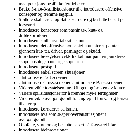
med posisjonsspesifikke ferdigheter.
Bruke 3-mot-3-spillsituasjoner til å introdusere offensive
konsepter og fremme lagspill.
Spillere skal lære å oppfatte, vurdere og beslutte basert på
forsvaret.
Introdusere konsepter som pasnings-, kutt- og
driblekorridorer.
Introdusere spill i overtallssituasjoner.
Introdusere det offensive konseptet «punktere» painten
gjennom kut- ter, driver, pasninger og skudd.
Introdusere bevegelser vekk fra ball når painten punkteres –
skape pasningsbaner og skape rom.
Introdusere postspill.
Introdusere enkel screen-situasjoner
- Introdusere Exit-screener
- Introdusere Cross-screener - Introdusere Back-screener
Videreutvikle forståelsen, utviklingen og bruken av kutter.
Variere spillsituasjoner for å fremme myke ferdigheter.
Videreutvikle overgangsspill fra angrep til forsvar og forsvar
til angrep.
Introdusere korridorer på banen.
Introdusere hva som skaper overtallsituasjoner i
overgangsspill.
Oppfatte, vurdere og beslutte basert på forsvaret i fart.
Introdusere hjelprotasjoner.