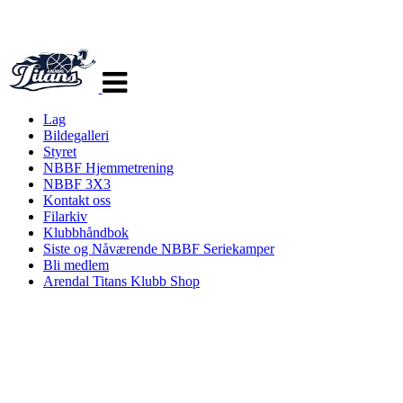
Veksle
navigasjon
Lag
Bildegalleri
Styret
NBBF Hjemmetrening
NBBF 3X3
Kontakt oss
Filarkiv
Klubbhåndbok
Siste og Nåværende NBBF Seriekamper
Bli medlem
Arendal Titans Klubb Shop