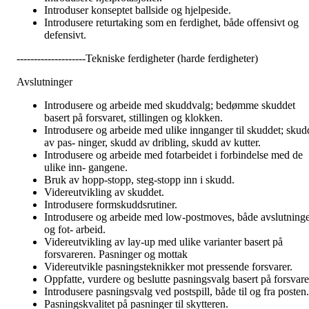
Introduser konseptet ballside og hjelpeside.
Introdusere returtaking som en ferdighet, både offensivt og
defensivt.
--------------------Tekniske ferdigheter (harde ferdigheter)
Avslutninger
Introdusere og arbeide med skuddvalg; bedømme skuddet
basert på forsvaret, stillingen og klokken.
Introdusere og arbeide med ulike innganger til skuddet; skud
av pas- ninger, skudd av dribling, skudd av kutter.
Introdusere og arbeide med fotarbeidet i forbindelse med de
ulike inn- gangene.
Bruk av hopp-stopp, steg-stopp inn i skudd.
Videreutvikling av skuddet.
Introdusere formskuddsrutiner.
Introdusere og arbeide med low-postmoves, både avslutning
og fot- arbeid.
Videreutvikling av lay-up med ulike varianter basert på
forsvareren. Pasninger og mottak
Videreutvikle pasningsteknikker mot pressende forsvarer.
Oppfatte, vurdere og beslutte pasningsvalg basert på forsvare
Introdusere pasningsvalg ved postspill, både til og fra posten.
Pasningskvalitet på pasninger til skytteren.