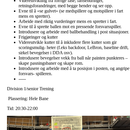
Videreutvikling fra forrige fase; fartsendringer,
retningsforandringer, med begge hender og ser opp.
Evne til å «se gulvet» (se medspillere og motspillere i fart
mens en spretter).
Arbeide med riktig vurderinger mens en spretter i fart.
Evne til å sprette ballen mot en pressende forsvarsspiller.
Introdusere og arbeide med ballbehandling i post situasjoner.
Frigjøringer og kutter
Videreutvikle kutter til å inkludere flere kutter som gir
scoringsmulig- heter (f.eks backdoor, LeBron, baseline drift,
sirkel bevegelser i DDA osv).
Introdusere bevegelser vekk fra ball når painten punkteres –
skape pasningsbaner og skape rom.
Introdusere og arbeide med å ta posisjon i posten, og angripe
forsvars- spilleren.
-----
Division 1/senior Trening
Plassering: Hele Bane
Tid: 20:30-22:00