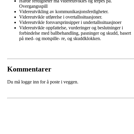
Harde ferdigheter må videreutvikles og terpes på.
Overgangsspill
Videreutvikling av kommunikasjonsferdigheter.
Videreutvikle utførelse i overtallssituasjoner.
Videreutvikle forsvarsprinsipper i undertallssituasjnoer
Videreutvikle oppfattelse, vurderinger og beslutninger i
forbindelse med ballbehandling, pasninger og skudd, basert
på med- og motspille- re, og skuddklokken.
Kommentarer
Du må logge inn for å poste i veggen.