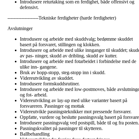
Introdusere returtaking som en ferdighet, både offensivt og
defensivt.
--------------------Tekniske ferdigheter (harde ferdigheter)
Avslutninger
Introdusere og arbeide med skuddvalg; bedømme skuddet
basert på forsvaret, stillingen og klokken.
Introdusere og arbeide med ulike innganger til skuddet; skud
av pas- ninger, skudd av dribling, skudd av kutter.
Introdusere og arbeide med fotarbeidet i forbindelse med de
ulike inn- gangene.
Bruk av hopp-stopp, steg-stopp inn i skudd.
Videreutvikling av skuddet.
Introdusere formskuddsrutiner.
Introdusere og arbeide med low-postmoves, både avslutning
og fot- arbeid.
Videreutvikling av lay-up med ulike varianter basert på
forsvareren. Pasninger og mottak
Videreutvikle pasningsteknikker mot pressende forsvarer.
Oppfatte, vurdere og beslutte pasningsvalg basert på forsvare
Introdusere pasningsvalg ved postspill, både til og fra posten.
Pasningskvalitet på pasninger til skytteren.
Ballbehandling