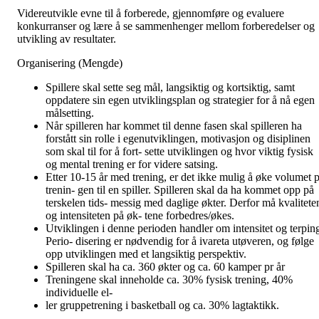
Videreutvikle evne til å forberede, gjennomføre og evaluere
konkurranser og lære å se sammenhenger mellom forberedelser og
utvikling av resultater.
Organisering (Mengde)
Spillere skal sette seg mål, langsiktig og kortsiktig, samt
oppdatere sin egen utviklingsplan og strategier for å nå egen
målsetting.
Når spilleren har kommet til denne fasen skal spilleren ha
forstått sin rolle i egenutviklingen, motivasjon og disiplinen
som skal til for å fort- sette utviklingen og hvor viktig fysisk
og mental trening er for videre satsing.
Etter 10-15 år med trening, er det ikke mulig å øke volumet p
trenin- gen til en spiller. Spilleren skal da ha kommet opp på
terskelen tids- messig med daglige økter. Derfor må kvalitete
og intensiteten på øk- tene forbedres/økes.
Utviklingen i denne perioden handler om intensitet og terpin
Perio- disering er nødvendig for å ivareta utøveren, og følge
opp utviklingen med et langsiktig perspektiv.
Spilleren skal ha ca. 360 økter og ca. 60 kamper pr år
Treningene skal inneholde ca. 30% fysisk trening, 40%
individuelle el-
ler gruppetrening i basketball og ca. 30% lagtaktikk.