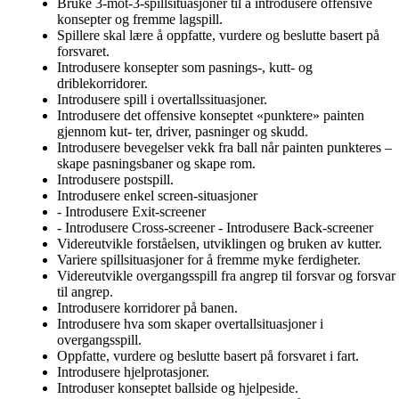
Bruke 3-mot-3-spillsituasjoner til å introdusere offensive
konsepter og fremme lagspill.
Spillere skal lære å oppfatte, vurdere og beslutte basert på
forsvaret.
Introdusere konsepter som pasnings-, kutt- og
driblekorridorer.
Introdusere spill i overtallssituasjoner.
Introdusere det offensive konseptet «punktere» painten
gjennom kut- ter, driver, pasninger og skudd.
Introdusere bevegelser vekk fra ball når painten punkteres –
skape pasningsbaner og skape rom.
Introdusere postspill.
Introdusere enkel screen-situasjoner
- Introdusere Exit-screener
- Introdusere Cross-screener - Introdusere Back-screener
Videreutvikle forståelsen, utviklingen og bruken av kutter.
Variere spillsituasjoner for å fremme myke ferdigheter.
Videreutvikle overgangsspill fra angrep til forsvar og forsvar
til angrep.
Introdusere korridorer på banen.
Introdusere hva som skaper overtallsituasjoner i
overgangsspill.
Oppfatte, vurdere og beslutte basert på forsvaret i fart.
Introdusere hjelprotasjoner.
Introduser konseptet ballside og hjelpeside.