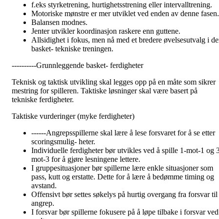
f.eks styrketrening, hurtighetsstrening eller intervalltrening.
Motoriske mønstre er mer utviklet ved enden av denne fasen.
Balansen modnes.
Jenter utvikler koordinasjon raskere enn guttene.
Allsidighet i fokus, men nå med et bredere øvelsesutvalg i d
basket- tekniske treningen.
----------Grunnleggende basket- ferdigheter
Teknisk og taktisk utvikling skal legges opp på en måte som sikrer
mestring for spilleren. Taktiske løsninger skal være basert på
tekniske ferdigheter.
Taktiske vurderinger (myke ferdigheter)
------Angrepsspillerne skal lære å lese forsvaret for å se etter
scoringsmulig- heter.
Individuelle ferdigheter bør utvikles ved å spille 1-mot-1 og 
mot-3 for å gjøre lesningene lettere.
I gruppesituasjoner bør spillerne lære enkle situasjoner som
pass, kutt og erstatte. Dette for å lære å bedømme timing og
avstand.
Offensivt bør settes søkelys på hurtig overgang fra forsvar til
angrep.
I forsvar bør spillerne fokusere på å løpe tilbake i forsvar ved