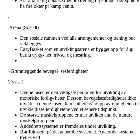
For å få riktig balanse mellom trening og kamper bør spillere
ha fire økter pr kamp i snitt.
-
-
Arena (Sosialt)
Den sosiale rammen ved alle arrangementer og trening bør
vektlegges.
EasyBasket som en utviklingsarena er bygget opp for å gi
barna trygg- het, trivsel og mestring.
--Grunnleggende bevegel- sesferdigheter
(Fysisk)
Denne fasen er den viktigste perioden for utvikling av
motoriske ferdig- heter. Dersom bevegelsesferdigheter ikke
utvikles i denne fasen, kan spillere gå glipp av muligheten til 
utvikle disse ferdighetene ved et senere tidspunkt.
De største muskelgruppene er mer utviklet enn de mindre
muskelgrup- pene.
Åndedrettssystemet er fremdeles under utvikling.
Bør fokusere på det anaerobe systemet. Anaerobe systemet
trenes ved