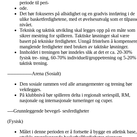
periode til peri-
ode.
Det bør fokuseres på allsidighet og en gradvis innføring i de
ulike basketferdighetene, med et øvelsesutvalg som er tilpass
nivået.
Teknisk og taktisk utvikling skal legges opp på en måte som
sikrer mestring for spilleren. Taktiske løsninger skal være
basert på tekniske ferdigheter. Unngå fristelsen å kompenser
manglende ferdigheter med bruken av taktiske løsninger.
Innholdet i treningen bør inndeles slik at det er ca. 20-30%
fysisk tre- ning, 60-70% individuell/gruppetrening og 5-20%
taktisk trening.
----------------Arena (Sosialt)
Den sosiale rammen ved alle arrangementer og trening bør
vektlegges.
På klubbnivå bør spilleren delta i regionalt seriespill, RM,
nasjonale og internasjonale turneringer og cuper.
----Grunnleggende bevegel- sesferdigheter
(Fysisk)
Målet i denne perioden er å fortsette å bygge en atletisk base,