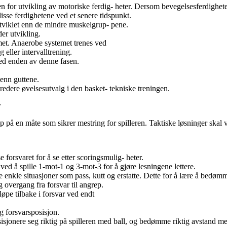
n for utvikling av motoriske ferdig- heter. Dersom bevegelsesferdigheter
 disse ferdighetene ved et senere tidspunkt.
tviklet enn de mindre muskelgrup- pene.
er utvikling.
met. Anaerobe systemet trenes ved
g eller intervalltrening.
ed enden av denne fasen.
 enn guttene.
bredere øvelsesutvalg i den basket- tekniske treningen.
r
 på en måte som sikrer mestring for spilleren. Taktiske løsninger skal v
e forsvaret for å se etter scoringsmulig- heter.
ved å spille 1-mot-1 og 3-mot-3 for å gjøre lesningene lettere.
e enkle situasjoner som pass, kutt og erstatte. Dette for å lære å bedø
g overgang fra forsvar til angrep.
 løpe tilbake i forsvar ved endt
ig forsvarsposisjon.
posisjonere seg riktig på spilleren med ball, og bedømme riktig avstand m