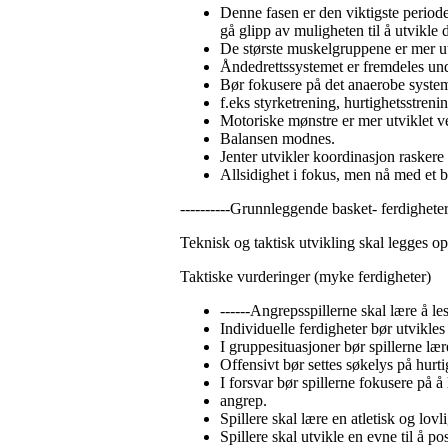
Denne fasen er den viktigste periode
gå glipp av muligheten til å utvikle
De største muskelgruppene er mer u
Åndedrettssystemet er fremdeles und
Bør fokusere på det anaerobe syste
f.eks styrketrening, hurtighetsstrenin
Motoriske mønstre er mer utviklet v
Balansen modnes.
Jenter utvikler koordinasjon raskere
Allsidighet i fokus, men nå med et 
----------Grunnleggende basket- ferdighete
Teknisk og taktisk utvikling skal legges opp
Taktiske vurderinger (myke ferdigheter)
------Angrepsspillerne skal lære å les
Individuelle ferdigheter bør utvikles 
I gruppesituasjoner bør spillerne lær
Offensivt bør settes søkelys på hurti
I forsvar bør spillerne fokusere på å
angrep.
Spillere skal lære en atletisk og lovl
Spillere skal utvikle en evne til å 