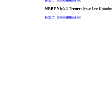
leder@arendaltitans.no
NBBF Nivå 2 Trener:
Jesse Lee Krombe
leder@arendaltitans.no