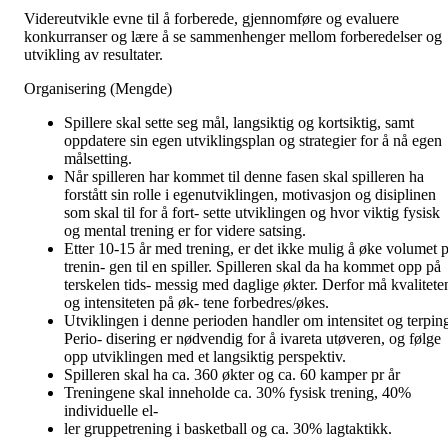
Videreutvikle evne til å forberede, gjennomføre og evaluere
konkurranser og lære å se sammenhenger mellom forberedelser og
utvikling av resultater.
Organisering (Mengde)
Spillere skal sette seg mål, langsiktig og kortsiktig, samt
oppdatere sin egen utviklingsplan og strategier for å nå egen
målsetting.
Når spilleren har kommet til denne fasen skal spilleren ha
forstått sin rolle i egenutviklingen, motivasjon og disiplinen
som skal til for å fort- sette utviklingen og hvor viktig fysisk
og mental trening er for videre satsing.
Etter 10-15 år med trening, er det ikke mulig å øke volumet p
trenin- gen til en spiller. Spilleren skal da ha kommet opp på
terskelen tids- messig med daglige økter. Derfor må kvalitete
og intensiteten på øk- tene forbedres/økes.
Utviklingen i denne perioden handler om intensitet og terpin
Perio- disering er nødvendig for å ivareta utøveren, og følge
opp utviklingen med et langsiktig perspektiv.
Spilleren skal ha ca. 360 økter og ca. 60 kamper pr år
Treningene skal inneholde ca. 30% fysisk trening, 40%
individuelle el-
ler gruppetrening i basketball og ca. 30% lagtaktikk.