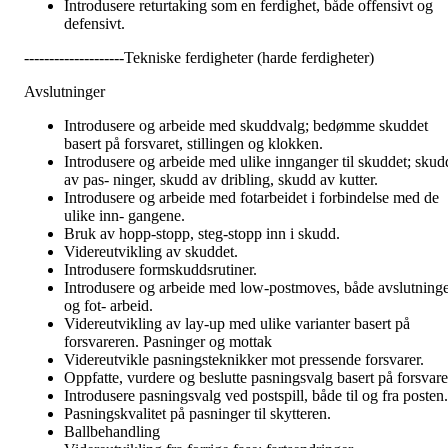
Introdusere returtaking som en ferdighet, både offensivt og
defensivt.
--------------------Tekniske ferdigheter (harde ferdigheter)
Avslutninger
Introdusere og arbeide med skuddvalg; bedømme skuddet
basert på forsvaret, stillingen og klokken.
Introdusere og arbeide med ulike innganger til skuddet; skud
av pas- ninger, skudd av dribling, skudd av kutter.
Introdusere og arbeide med fotarbeidet i forbindelse med de
ulike inn- gangene.
Bruk av hopp-stopp, steg-stopp inn i skudd.
Videreutvikling av skuddet.
Introdusere formskuddsrutiner.
Introdusere og arbeide med low-postmoves, både avslutning
og fot- arbeid.
Videreutvikling av lay-up med ulike varianter basert på
forsvareren. Pasninger og mottak
Videreutvikle pasningsteknikker mot pressende forsvarer.
Oppfatte, vurdere og beslutte pasningsvalg basert på forsvare
Introdusere pasningsvalg ved postspill, både til og fra posten.
Pasningskvalitet på pasninger til skytteren.
Ballbehandling