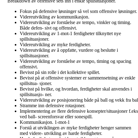
Breakdown av offensive sets inn i enkle spillsituasjoner.
Fokus på defensive løsninger så vel som offensive løsninger.
Videreutvikling av kommunikasjon.
Videreutvikling av forståelse av tempo, vinkler og timing.
Både defen- sivt og offensivt.
Videreutvikling av 1-mot-1 ferdigheter tilknyttet nye
spillsituasjoner.
Videreutvikling av myke ferdigheter.
Videreutvikling av å oppfatte, vurdere og beslutte i
spillsituasjoner.
Videreutvikling av forståelse av tempo, timing og spacing
offensivt.
Bevisst på sin rolle i det kollektive spillet.
Bevisst på at offensive systemer er sammensetning av enkle
spillsitua- sjoner.
Bevisst på hvilke, og hvordan, ferdigheter skal anvendes i
spillsituasjo- ner.
Videreutvikling av posisjonering både på ball og vekk fra bal
Stramme inn defensive rotasjoner.
Implementering av flere defensive konsepter/situasjoner f.eks
ved ball- screenforsvar eller sonespill.
Kommunikasjon. 1-mot-1
Forstå at utviklingen av myke ferdigheter henger sammen
med videre- utvikling av harde ferdigheter.