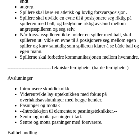
endt
angrep.
Spillere skal lære en atletisk og lovlig forsvarsposisjon.
Spillere skal utvikle en evne til å posisjonere seg riktig på
spilleren med ball, og bedømme riktig avstand mellom
angrepsspilleren og seg selv.
Når forsvarsspilleren ikke holder en spiller med ball, skal
spilleren ut- vikle en evne til å posisjonere seg mellom egen
spiller og kurv samtidig som spilleren klarer å se både ball og
egen mann.
Spillerne skal forbedre kommunikasjonen mellom hverandre.
----------------------------Tekniske ferdigheter (harde ferdigheter)
Avslutninger
Introdusere skuddteknikk.
Videreutvikle lay-upteknikken med fokus på
overhåndsavslutninger med begge hender.
Pasninger og mottak
--Introduksjon til elementære pasningsteknikker.--
Sentre og motta pasninger i fart.
Sentre og motta pasninger med forsvarere.
Ballbehandling