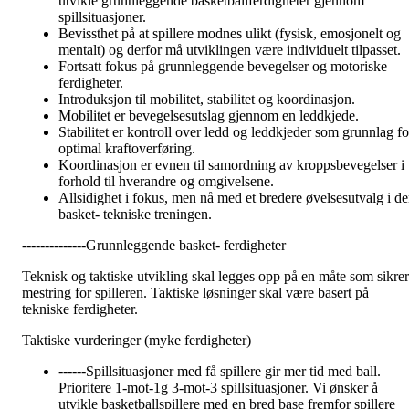
utvikle grunnleggende basketballferdigheter gjennom
spillsituasjoner.
Bevissthet på at spillere modnes ulikt (fysisk, emosjonelt og
mentalt) og derfor må utviklingen være individuelt tilpasset.
Fortsatt fokus på grunnleggende bevegelser og motoriske
ferdigheter.
Introduksjon til mobilitet, stabilitet og koordinasjon.
Mobilitet er bevegelsesutslag gjennom en leddkjede.
Stabilitet er kontroll over ledd og leddkjeder som grunnlag fo
optimal kraftoverføring.
Koordinasjon er evnen til samordning av kroppsbevegelser i
forhold til hverandre og omgivelsene.
Allsidighet i fokus, men nå med et bredere øvelsesutvalg i d
basket- tekniske treningen.
--------------Grunnleggende basket- ferdigheter
Teknisk og taktiske utvikling skal legges opp på en måte som sikrer
mestring for spilleren. Taktiske løsninger skal være basert på
tekniske ferdigheter.
Taktiske vurderinger (myke ferdigheter)
------Spillsituasjoner med få spillere gir mer tid med ball.
Prioritere 1-mot-1g 3-mot-3 spillsituasjoner. Vi ønsker å
utvikle basketballspillere med en bred base fremfor spillere