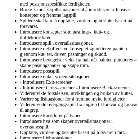
med posisjonsspesifikke ferdigheter.
Bruke 3-mot-3-spillsituasjoner til å introdusere offensive
konsepter og fremme lagspill.
Spillere skal lære å oppfatte, vurdere og beslutte basert på
forsvaret.
Introdusere konsepter som pasnings-, kutt- og
driblekorridorer.
Introdusere spill i overtallssituasjoner.
Introdusere det offensive konseptet «punktere» painten
gjennom kut- ter, driver, pasninger og skudd.
Introdusere bevegelser vekk fra ball når painten punkteres –
skape pasningsbaner og skape rom.
Introdusere postspill.
Introdusere enkel screen-situasjoner
- Introdusere Exit-screener
- Introdusere Cross-screener - Introdusere Back-screener
Videreutvikle forståelsen, utviklingen og bruken av kutter.
Variere spillsituasjoner for å fremme myke ferdigheter.
Videreutvikle overgangsspill fra angrep til forsvar og forsvar
til angrep.
Introdusere korridorer på banen.
Introdusere hva som skaper overtallsituasjoner i
overgangsspill.
Oppfatte, vurdere og beslutte basert på forsvaret i fart.
Introdusere hjelprotasjoner.