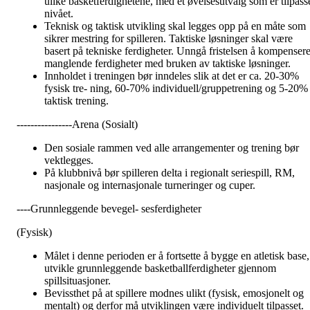
ulike basketferdighetene, med et øvelsesutvalg som er tilpass
nivået.
Teknisk og taktisk utvikling skal legges opp på en måte som
sikrer mestring for spilleren. Taktiske løsninger skal være
basert på tekniske ferdigheter. Unngå fristelsen å kompenser
manglende ferdigheter med bruken av taktiske løsninger.
Innholdet i treningen bør inndeles slik at det er ca. 20-30%
fysisk tre- ning, 60-70% individuell/gruppetrening og 5-20%
taktisk trening.
----------------Arena (Sosialt)
Den sosiale rammen ved alle arrangementer og trening bør
vektlegges.
På klubbnivå bør spilleren delta i regionalt seriespill, RM,
nasjonale og internasjonale turneringer og cuper.
----Grunnleggende bevegel- sesferdigheter
(Fysisk)
Målet i denne perioden er å fortsette å bygge en atletisk base,
utvikle grunnleggende basketballferdigheter gjennom
spillsituasjoner.
Bevissthet på at spillere modnes ulikt (fysisk, emosjonelt og
mentalt) og derfor må utviklingen være individuelt tilpasset.