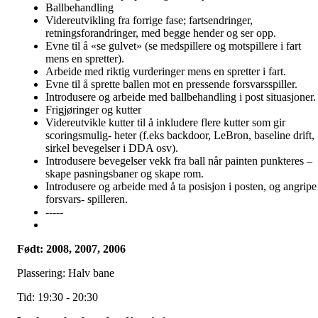
Ballbehandling
Videreutvikling fra forrige fase; fartsendringer,
retningsforandringer, med begge hender og ser opp.
Evne til å «se gulvet» (se medspillere og motspillere i fart
mens en spretter).
Arbeide med riktig vurderinger mens en spretter i fart.
Evne til å sprette ballen mot en pressende forsvarsspiller.
Introdusere og arbeide med ballbehandling i post situasjoner.
Frigjøringer og kutter
Videreutvikle kutter til å inkludere flere kutter som gir
scoringsmulig- heter (f.eks backdoor, LeBron, baseline drift,
sirkel bevegelser i DDA osv).
Introdusere bevegelser vekk fra ball når painten punkteres –
skape pasningsbaner og skape rom.
Introdusere og arbeide med å ta posisjon i posten, og angripe
forsvars- spilleren.
-----
Født: 2008, 2007, 2006
Plassering: Halv bane
Tid: 19:30 - 20:30