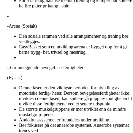
For å få riktig balanse mellom trening og kamper bør spillere
ha fire økter pr kamp i snitt.
-
-
Arena (Sosialt)
Den sosiale rammen ved alle arrangementer og trening bør
vektlegges.
EasyBasket som en utviklingsarena er bygget opp for å gi
barna trygg- het, trivsel og mestring.
--Grunnleggende bevegel- sesferdigheter
(Fysisk)
Denne fasen er den viktigste perioden for utvikling av
motoriske ferdig- heter. Dersom bevegelsesferdigheter ikke
utvikles i denne fasen, kan spillere gå glipp av muligheten til 
utvikle disse ferdighetene ved et senere tidspunkt.
De største muskelgruppene er mer utviklet enn de mindre
muskelgrup- pene.
Åndedrettssystemet er fremdeles under utvikling.
Bør fokusere på det anaerobe systemet. Anaerobe systemet
trenes ved