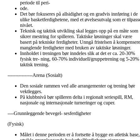
periode til peri-
ode.
Det bør fokuseres på allsidighet og en gradvis innføring i de
ulike basketferdighetene, med et øvelsesutvalg som er tilpass
nivået.
Teknisk og taktisk utvikling skal legges opp på en måte som
sikrer mestring for spilleren. Taktiske løsninger skal være
basert på tekniske ferdigheter. Unngå fristelsen å kompenser
manglende ferdigheter med bruken av taktiske løsninger.
Innholdet i treningen bør inndeles slik at det er ca. 20-30%
fysisk tre- ning, 60-70% individuell/gruppetrening og 5-20%
taktisk trening.
----------------Arena (Sosialt)
Den sosiale rammen ved alle arrangementer og trening bør
vektlegges.
På klubbnivå bør spilleren delta i regionalt seriespill, RM,
nasjonale og internasjonale turneringer og cuper.
----Grunnleggende bevegel- sesferdigheter
(Fysisk)
Målet i denne perioden er å fortsette å bygge en atletisk base,