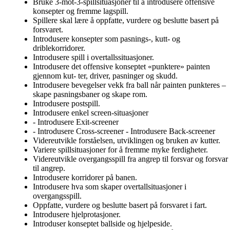
Bruke 3-mot-3-spillsituasjoner til å introdusere offensive
konsepter og fremme lagspill.
Spillere skal lære å oppfatte, vurdere og beslutte basert på
forsvaret.
Introdusere konsepter som pasnings-, kutt- og
driblekorridorer.
Introdusere spill i overtallssituasjoner.
Introdusere det offensive konseptet «punktere» painten
gjennom kut- ter, driver, pasninger og skudd.
Introdusere bevegelser vekk fra ball når painten punkteres –
skape pasningsbaner og skape rom.
Introdusere postspill.
Introdusere enkel screen-situasjoner
- Introdusere Exit-screener
- Introdusere Cross-screener - Introdusere Back-screener
Videreutvikle forståelsen, utviklingen og bruken av kutter.
Variere spillsituasjoner for å fremme myke ferdigheter.
Videreutvikle overgangsspill fra angrep til forsvar og forsvar
til angrep.
Introdusere korridorer på banen.
Introdusere hva som skaper overtallsituasjoner i
overgangsspill.
Oppfatte, vurdere og beslutte basert på forsvaret i fart.
Introdusere hjelprotasjoner.
Introduser konseptet ballside og hjelpeside.