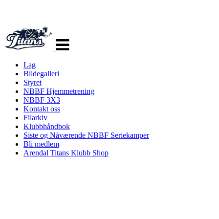
Veksle
navigasjon
Lag
Bildegalleri
Styret
NBBF Hjemmetrening
NBBF 3X3
Kontakt oss
Filarkiv
Klubbhåndbok
Siste og Nåværende NBBF Seriekamper
Bli medlem
Arendal Titans Klubb Shop