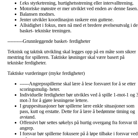
f.eks styrketrening, hurtighetsstrening eller intervalltrening.
Motoriske mønstre er mer utviklet ved enden av denne fasen.
Balansen modnes.
Jenter utvikler koordinasjon raskere enn guttene.
Allsidighet i fokus, men nå med et bredere øvelsesutvalg i d
basket- tekniske treningen.
----------Grunnleggende basket- ferdigheter
Teknisk og taktisk utvikling skal legges opp på en måte som sikrer
mestring for spilleren. Taktiske løsninger skal være basert på
tekniske ferdigheter.
Taktiske vurderinger (myke ferdigheter)
------Angrepsspillerne skal lære å lese forsvaret for å se etter
scoringsmulig- heter.
Individuelle ferdigheter bør utvikles ved å spille 1-mot-1 og 
mot-3 for å gjøre lesningene lettere.
I gruppesituasjoner bør spillerne lære enkle situasjoner som
pass, kutt og erstatte. Dette for å lære å bedømme timing og
avstand.
Offensivt bør settes søkelys på hurtig overgang fra forsvar til
angrep.
I forsvar bør spillerne fokusere på å løpe tilbake i forsvar ved