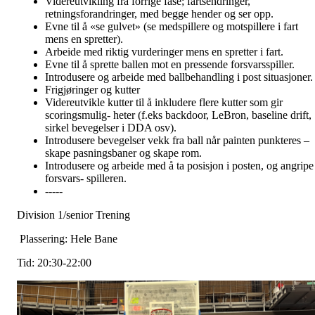
Videreutvikling fra forrige fase; fartsendringer,
retningsforandringer, med begge hender og ser opp.
Evne til å «se gulvet» (se medspillere og motspillere i fart
mens en spretter).
Arbeide med riktig vurderinger mens en spretter i fart.
Evne til å sprette ballen mot en pressende forsvarsspiller.
Introdusere og arbeide med ballbehandling i post situasjoner.
Frigjøringer og kutter
Videreutvikle kutter til å inkludere flere kutter som gir
scoringsmulig- heter (f.eks backdoor, LeBron, baseline drift,
sirkel bevegelser i DDA osv).
Introdusere bevegelser vekk fra ball når painten punkteres –
skape pasningsbaner og skape rom.
Introdusere og arbeide med å ta posisjon i posten, og angripe
forsvars- spilleren.
-----
Division 1/senior Trening
Plassering: Hele Bane
Tid: 20:30-22:00