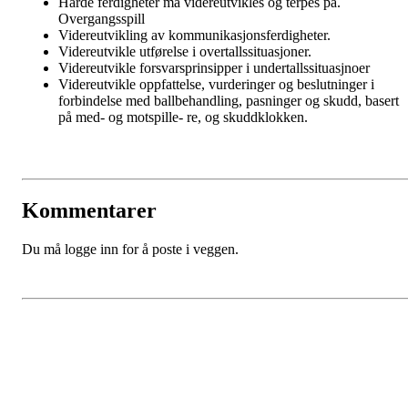
Harde ferdigheter må videreutvikles og terpes på.
Overgangsspill
Videreutvikling av kommunikasjonsferdigheter.
Videreutvikle utførelse i overtallssituasjoner.
Videreutvikle forsvarsprinsipper i undertallssituasjnoer
Videreutvikle oppfattelse, vurderinger og beslutninger i
forbindelse med ballbehandling, pasninger og skudd, basert
på med- og motspille- re, og skuddklokken.
Kommentarer
Du må logge inn for å poste i veggen.