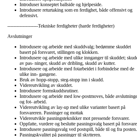
Introduser konseptet ballside og hjelpeside.
Introdusere returtaking som en ferdighet, både offensivt og
defensivt.
--------------------Tekniske ferdigheter (harde ferdigheter)
Avslutninger
Introdusere og arbeide med skuddvalg; bedømme skuddet
basert på forsvaret, stillingen og klokken.
Introdusere og arbeide med ulike innganger til skuddet; skud
av pas- ninger, skudd av dribling, skudd av kutter.
Introdusere og arbeide med fotarbeidet i forbindelse med de
ulike inn- gangene.
Bruk av hopp-stopp, steg-stopp inn i skudd.
Videreutvikling av skuddet.
Introdusere formskuddsrutiner.
Introdusere og arbeide med low-postmoves, både avslutning
og fot- arbeid.
Videreutvikling av lay-up med ulike varianter basert på
forsvareren. Pasninger og mottak
Videreutvikle pasningsteknikker mot pressende forsvarer.
Oppfatte, vurdere og beslutte pasningsvalg basert på forsvare
Introdusere pasningsvalg ved postspill, både til og fra posten.
Pasningskvalitet på pasninger til skytteren.