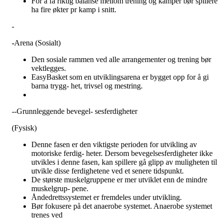
For å få riktig balanse mellom trening og kamper bør spillere
ha fire økter pr kamp i snitt.
-
-
Arena (Sosialt)
Den sosiale rammen ved alle arrangementer og trening bør
vektlegges.
EasyBasket som en utviklingsarena er bygget opp for å gi
barna trygg- het, trivsel og mestring.
--Grunnleggende bevegel- sesferdigheter
(Fysisk)
Denne fasen er den viktigste perioden for utvikling av
motoriske ferdig- heter. Dersom bevegelsesferdigheter ikke
utvikles i denne fasen, kan spillere gå glipp av muligheten til 
utvikle disse ferdighetene ved et senere tidspunkt.
De største muskelgruppene er mer utviklet enn de mindre
muskelgrup- pene.
Åndedrettssystemet er fremdeles under utvikling.
Bør fokusere på det anaerobe systemet. Anaerobe systemet
trenes ved