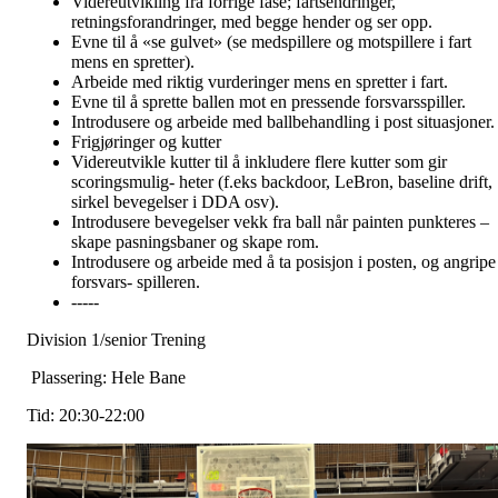
Videreutvikling fra forrige fase; fartsendringer,
retningsforandringer, med begge hender og ser opp.
Evne til å «se gulvet» (se medspillere og motspillere i fart
mens en spretter).
Arbeide med riktig vurderinger mens en spretter i fart.
Evne til å sprette ballen mot en pressende forsvarsspiller.
Introdusere og arbeide med ballbehandling i post situasjoner.
Frigjøringer og kutter
Videreutvikle kutter til å inkludere flere kutter som gir
scoringsmulig- heter (f.eks backdoor, LeBron, baseline drift,
sirkel bevegelser i DDA osv).
Introdusere bevegelser vekk fra ball når painten punkteres –
skape pasningsbaner og skape rom.
Introdusere og arbeide med å ta posisjon i posten, og angripe
forsvars- spilleren.
-----
Division 1/senior Trening
Plassering: Hele Bane
Tid: 20:30-22:00