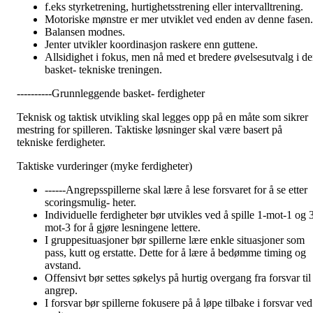
f.eks styrketrening, hurtighetsstrening eller intervalltrening.
Motoriske mønstre er mer utviklet ved enden av denne fasen.
Balansen modnes.
Jenter utvikler koordinasjon raskere enn guttene.
Allsidighet i fokus, men nå med et bredere øvelsesutvalg i d
basket- tekniske treningen.
----------Grunnleggende basket- ferdigheter
Teknisk og taktisk utvikling skal legges opp på en måte som sikrer
mestring for spilleren. Taktiske løsninger skal være basert på
tekniske ferdigheter.
Taktiske vurderinger (myke ferdigheter)
------Angrepsspillerne skal lære å lese forsvaret for å se etter
scoringsmulig- heter.
Individuelle ferdigheter bør utvikles ved å spille 1-mot-1 og 
mot-3 for å gjøre lesningene lettere.
I gruppesituasjoner bør spillerne lære enkle situasjoner som
pass, kutt og erstatte. Dette for å lære å bedømme timing og
avstand.
Offensivt bør settes søkelys på hurtig overgang fra forsvar til
angrep.
I forsvar bør spillerne fokusere på å løpe tilbake i forsvar ved