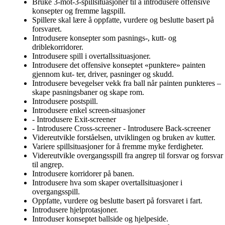
Bruke 3-mot-3-spillsituasjoner til å introdusere offensive
konsepter og fremme lagspill.
Spillere skal lære å oppfatte, vurdere og beslutte basert på
forsvaret.
Introdusere konsepter som pasnings-, kutt- og
driblekorridorer.
Introdusere spill i overtallssituasjoner.
Introdusere det offensive konseptet «punktere» painten
gjennom kut- ter, driver, pasninger og skudd.
Introdusere bevegelser vekk fra ball når painten punkteres –
skape pasningsbaner og skape rom.
Introdusere postspill.
Introdusere enkel screen-situasjoner
- Introdusere Exit-screener
- Introdusere Cross-screener - Introdusere Back-screener
Videreutvikle forståelsen, utviklingen og bruken av kutter.
Variere spillsituasjoner for å fremme myke ferdigheter.
Videreutvikle overgangsspill fra angrep til forsvar og forsvar
til angrep.
Introdusere korridorer på banen.
Introdusere hva som skaper overtallsituasjoner i
overgangsspill.
Oppfatte, vurdere og beslutte basert på forsvaret i fart.
Introdusere hjelprotasjoner.
Introduser konseptet ballside og hjelpeside.