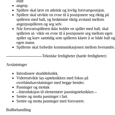
endt
angrep.
Spillere skal lære en atletisk og lovlig forsvarsposisjon.
Spillere skal utvikle en evne til å posisjonere seg riktig på
spilleren med ball, og bedømme riktig avstand mellom
angrepsspilleren og seg selv.
Når forsvarsspilleren ikke holder en spiller med ball, skal
spilleren ut- vikle en evne til å posisjonere seg mellom egen
spiller og kurv samtidig som spilleren klarer å se både ball og
egen mann.
Spillerne skal forbedre kommunikasjonen mellom hverandre.
----------------------------Tekniske ferdigheter (harde ferdigheter)
Avslutninger
Introdusere skuddteknikk.
Videreutvikle lay-upteknikken med fokus på
overhåndsavslutninger med begge hender.
Pasninger og mottak
--Introduksjon til elementære pasningsteknikker.--
Sentre og motta pasninger i fart.
Sentre og motta pasninger med forsvarere.
Ballbehandling