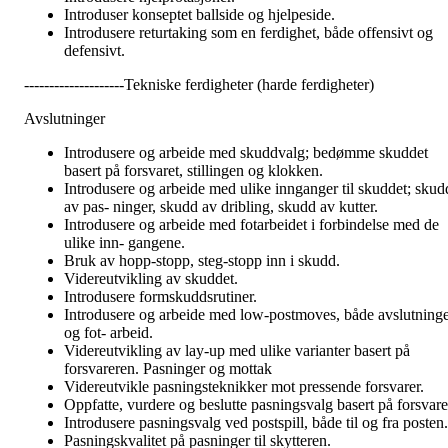
Introduser konseptet ballside og hjelpeside.
Introdusere returtaking som en ferdighet, både offensivt og
defensivt.
--------------------Tekniske ferdigheter (harde ferdigheter)
Avslutninger
Introdusere og arbeide med skuddvalg; bedømme skuddet
basert på forsvaret, stillingen og klokken.
Introdusere og arbeide med ulike innganger til skuddet; skud
av pas- ninger, skudd av dribling, skudd av kutter.
Introdusere og arbeide med fotarbeidet i forbindelse med de
ulike inn- gangene.
Bruk av hopp-stopp, steg-stopp inn i skudd.
Videreutvikling av skuddet.
Introdusere formskuddsrutiner.
Introdusere og arbeide med low-postmoves, både avslutning
og fot- arbeid.
Videreutvikling av lay-up med ulike varianter basert på
forsvareren. Pasninger og mottak
Videreutvikle pasningsteknikker mot pressende forsvarer.
Oppfatte, vurdere og beslutte pasningsvalg basert på forsvare
Introdusere pasningsvalg ved postspill, både til og fra posten.
Pasningskvalitet på pasninger til skytteren.