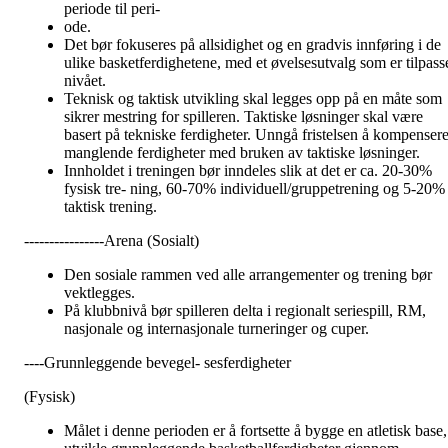
periode til peri-
ode.
Det bør fokuseres på allsidighet og en gradvis innføring i de
ulike basketferdighetene, med et øvelsesutvalg som er tilpass
nivået.
Teknisk og taktisk utvikling skal legges opp på en måte som
sikrer mestring for spilleren. Taktiske løsninger skal være
basert på tekniske ferdigheter. Unngå fristelsen å kompenser
manglende ferdigheter med bruken av taktiske løsninger.
Innholdet i treningen bør inndeles slik at det er ca. 20-30%
fysisk tre- ning, 60-70% individuell/gruppetrening og 5-20%
taktisk trening.
----------------Arena (Sosialt)
Den sosiale rammen ved alle arrangementer og trening bør
vektlegges.
På klubbnivå bør spilleren delta i regionalt seriespill, RM,
nasjonale og internasjonale turneringer og cuper.
----Grunnleggende bevegel- sesferdigheter
(Fysisk)
Målet i denne perioden er å fortsette å bygge en atletisk base,