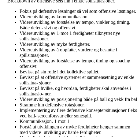
Breakdown av offensive sets inn i enkle spillsituasjoner.
Fokus på defensive løsninger så vel som offensive løsninger.
Videreutvikling av kommunikasjon.
Videreutvikling av forståelse av tempo, vinkler og timing.
Både defen- sivt og offensivt.
Videreutvikling av 1-mot-1 ferdigheter tilknyttet nye
spillsituasjoner.
Videreutvikling av myke ferdigheter.
Videreutvikling av å oppfatte, vurdere og beslutte i
spillsituasjoner.
Videreutvikling av forståelse av tempo, timing og spacing
offensivt.
Bevisst på sin rolle i det kollektive spillet.
Bevisst på at offensive systemer er sammensetning av enkle
spillsitua- sjoner.
Bevisst på hvilke, og hvordan, ferdigheter skal anvendes i
spillsituasjo- ner.
Videreutvikling av posisjonering både på ball og vekk fra bal
Stramme inn defensive rotasjoner.
Implementering av flere defensive konsepter/situasjoner f.eks
ved ball- screenforsvar eller sonespill.
Kommunikasjon. 1-mot-1
Forstå at utviklingen av myke ferdigheter henger sammen
med videre- utvikling av harde ferdigheter.