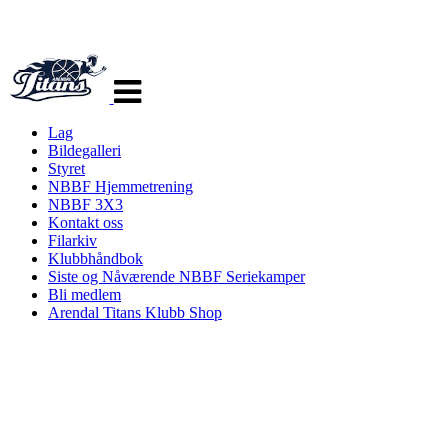
Veksle
navigasjon
Lag
Bildegalleri
Styret
NBBF Hjemmetrening
NBBF 3X3
Kontakt oss
Filarkiv
Klubbhåndbok
Siste og Nåværende NBBF Seriekamper
Bli medlem
Arendal Titans Klubb Shop