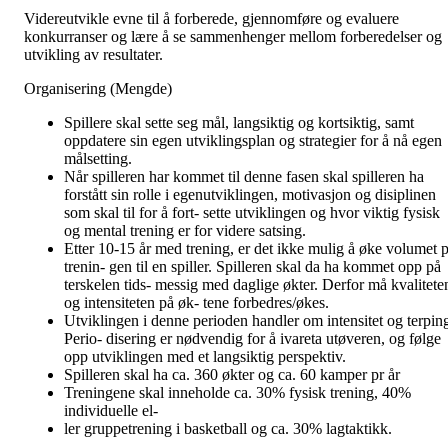
Videreutvikle evne til å forberede, gjennomføre og evaluere
konkurranser og lære å se sammenhenger mellom forberedelser og
utvikling av resultater.
Organisering (Mengde)
Spillere skal sette seg mål, langsiktig og kortsiktig, samt
oppdatere sin egen utviklingsplan og strategier for å nå egen
målsetting.
Når spilleren har kommet til denne fasen skal spilleren ha
forstått sin rolle i egenutviklingen, motivasjon og disiplinen
som skal til for å fort- sette utviklingen og hvor viktig fysisk
og mental trening er for videre satsing.
Etter 10-15 år med trening, er det ikke mulig å øke volumet p
trenin- gen til en spiller. Spilleren skal da ha kommet opp på
terskelen tids- messig med daglige økter. Derfor må kvalitete
og intensiteten på øk- tene forbedres/økes.
Utviklingen i denne perioden handler om intensitet og terpin
Perio- disering er nødvendig for å ivareta utøveren, og følge
opp utviklingen med et langsiktig perspektiv.
Spilleren skal ha ca. 360 økter og ca. 60 kamper pr år
Treningene skal inneholde ca. 30% fysisk trening, 40%
individuelle el-
ler gruppetrening i basketball og ca. 30% lagtaktikk.