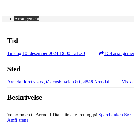
Arrangement
Tid
Tirsdag 10. desember 2024 18:00 - 21:30
Del arrangeme
Sted
Arendal Idrettspark, Østensbuveien 80
,
4848 Arendal
Vis ka
Beskrivelse
Velkommen til Arendal Titans tirsdag trening på
Sparebanken Sør
Amfi arena