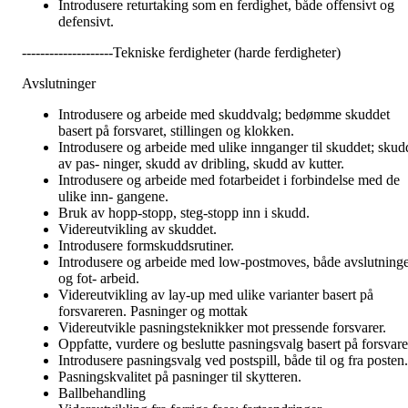
Introdusere returtaking som en ferdighet, både offensivt og
defensivt.
--------------------Tekniske ferdigheter (harde ferdigheter)
Avslutninger
Introdusere og arbeide med skuddvalg; bedømme skuddet
basert på forsvaret, stillingen og klokken.
Introdusere og arbeide med ulike innganger til skuddet; skud
av pas- ninger, skudd av dribling, skudd av kutter.
Introdusere og arbeide med fotarbeidet i forbindelse med de
ulike inn- gangene.
Bruk av hopp-stopp, steg-stopp inn i skudd.
Videreutvikling av skuddet.
Introdusere formskuddsrutiner.
Introdusere og arbeide med low-postmoves, både avslutning
og fot- arbeid.
Videreutvikling av lay-up med ulike varianter basert på
forsvareren. Pasninger og mottak
Videreutvikle pasningsteknikker mot pressende forsvarer.
Oppfatte, vurdere og beslutte pasningsvalg basert på forsvare
Introdusere pasningsvalg ved postspill, både til og fra posten.
Pasningskvalitet på pasninger til skytteren.
Ballbehandling