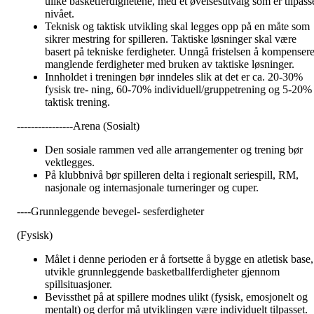
ulike basketferdighetene, med et øvelsesutvalg som er tilpass
nivået.
Teknisk og taktisk utvikling skal legges opp på en måte som
sikrer mestring for spilleren. Taktiske løsninger skal være
basert på tekniske ferdigheter. Unngå fristelsen å kompenser
manglende ferdigheter med bruken av taktiske løsninger.
Innholdet i treningen bør inndeles slik at det er ca. 20-30%
fysisk tre- ning, 60-70% individuell/gruppetrening og 5-20%
taktisk trening.
----------------Arena (Sosialt)
Den sosiale rammen ved alle arrangementer og trening bør
vektlegges.
På klubbnivå bør spilleren delta i regionalt seriespill, RM,
nasjonale og internasjonale turneringer og cuper.
----Grunnleggende bevegel- sesferdigheter
(Fysisk)
Målet i denne perioden er å fortsette å bygge en atletisk base,
utvikle grunnleggende basketballferdigheter gjennom
spillsituasjoner.
Bevissthet på at spillere modnes ulikt (fysisk, emosjonelt og
mentalt) og derfor må utviklingen være individuelt tilpasset.