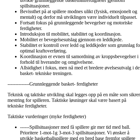
utvikle grunnleggende basketballferdigheter gjennom
spillsituasjoner.
Bevissthet på at spillere modnes ulikt (fysisk, emosjonelt og
mentalt) og derfor må utviklingen være individuelt tilpasset.
Fortsatt fokus på grunnleggende bevegelser og motoriske
ferdigheter.
Introduksjon til mobilitet, stabilitet og koordinasjon.
Mobilitet er bevegelsesutslag gjennom en leddkjede.
Stabilitet er kontroll over ledd og leddkjeder som grunnlag fo
optimal kraftoverføring.
Koordinasjon er evnen til samordning av kroppsbevegelser i
forhold til hverandre og omgivelsene.
Allsidighet i fokus, men nå med et bredere øvelsesutvalg i d
basket- tekniske treningen.
--------------Grunnleggende basket- ferdigheter
Teknisk og taktiske utvikling skal legges opp på en måte som sikrer
mestring for spilleren. Taktiske løsninger skal være basert på
tekniske ferdigheter.
Taktiske vurderinger (myke ferdigheter)
------Spillsituasjoner med få spillere gir mer tid med ball.
Prioritere 1-mot-1g 3-mot-3 spillsituasjoner. Vi ønsker å
utvikle basketballspillere med en bred base fremfor spillere