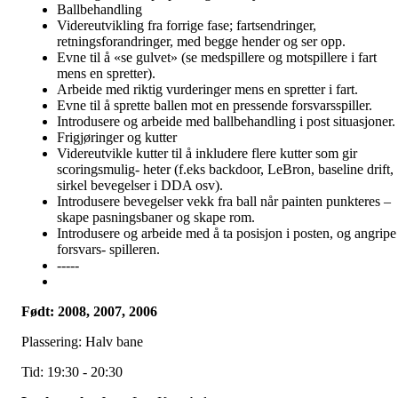
Ballbehandling
Videreutvikling fra forrige fase; fartsendringer,
retningsforandringer, med begge hender og ser opp.
Evne til å «se gulvet» (se medspillere og motspillere i fart
mens en spretter).
Arbeide med riktig vurderinger mens en spretter i fart.
Evne til å sprette ballen mot en pressende forsvarsspiller.
Introdusere og arbeide med ballbehandling i post situasjoner.
Frigjøringer og kutter
Videreutvikle kutter til å inkludere flere kutter som gir
scoringsmulig- heter (f.eks backdoor, LeBron, baseline drift,
sirkel bevegelser i DDA osv).
Introdusere bevegelser vekk fra ball når painten punkteres –
skape pasningsbaner og skape rom.
Introdusere og arbeide med å ta posisjon i posten, og angripe
forsvars- spilleren.
-----
Født: 2008, 2007, 2006
Plassering: Halv bane
Tid: 19:30 - 20:30