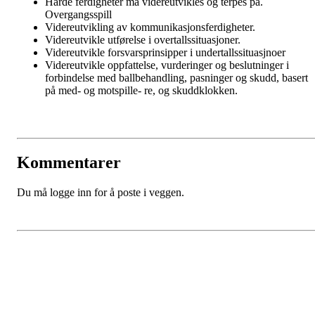
Harde ferdigheter må videreutvikles og terpes på.
Overgangsspill
Videreutvikling av kommunikasjonsferdigheter.
Videreutvikle utførelse i overtallssituasjoner.
Videreutvikle forsvarsprinsipper i undertallssituasjnoer
Videreutvikle oppfattelse, vurderinger og beslutninger i
forbindelse med ballbehandling, pasninger og skudd, basert
på med- og motspille- re, og skuddklokken.
Kommentarer
Du må logge inn for å poste i veggen.