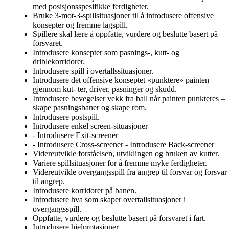
med posisjonsspesifikke ferdigheter.
Bruke 3-mot-3-spillsituasjoner til å introdusere offensive
konsepter og fremme lagspill.
Spillere skal lære å oppfatte, vurdere og beslutte basert på
forsvaret.
Introdusere konsepter som pasnings-, kutt- og
driblekorridorer.
Introdusere spill i overtallssituasjoner.
Introdusere det offensive konseptet «punktere» painten
gjennom kut- ter, driver, pasninger og skudd.
Introdusere bevegelser vekk fra ball når painten punkteres –
skape pasningsbaner og skape rom.
Introdusere postspill.
Introdusere enkel screen-situasjoner
- Introdusere Exit-screener
- Introdusere Cross-screener - Introdusere Back-screener
Videreutvikle forståelsen, utviklingen og bruken av kutter.
Variere spillsituasjoner for å fremme myke ferdigheter.
Videreutvikle overgangsspill fra angrep til forsvar og forsvar
til angrep.
Introdusere korridorer på banen.
Introdusere hva som skaper overtallsituasjoner i
overgangsspill.
Oppfatte, vurdere og beslutte basert på forsvaret i fart.
Introdusere hjelprotasjoner.