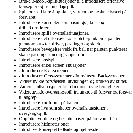
Bruke 3-mot-3-spillsituasjoner til å introdusere offensive
konsepter og fremme lagspill.
Spillere skal lære å oppfatte, vurdere og beslutte basert på
forsvaret.
Introdusere konsepter som pasnings-, kutt- og
driblekorridorer.
Introdusere spill i overtallssituasjoner.
Introdusere det offensive konseptet «punktere» painten
gjennom kut- ter, driver, pasninger og skudd.
Introdusere bevegelser vekk fra ball når painten punkteres –
skape pasningsbaner og skape rom.
Introdusere postspill.
Introdusere enkel screen-situasjoner
- Introdusere Exit-screener
- Introdusere Cross-screener - Introdusere Back-screener
Videreutvikle forståelsen, utviklingen og bruken av kutter.
Variere spillsituasjoner for å fremme myke ferdigheter.
Videreutvikle overgangsspill fra angrep til forsvar og forsvar
til angrep.
Introdusere korridorer på banen.
Introdusere hva som skaper overtallsituasjoner i
overgangsspill.
Oppfatte, vurdere og beslutte basert på forsvaret i fart.
Introdusere hjelprotasjoner.
Introduser konseptet ballside og hjelpeside.