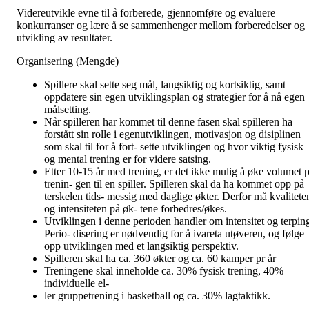
Videreutvikle evne til å forberede, gjennomføre og evaluere
konkurranser og lære å se sammenhenger mellom forberedelser og
utvikling av resultater.
Organisering (Mengde)
Spillere skal sette seg mål, langsiktig og kortsiktig, samt
oppdatere sin egen utviklingsplan og strategier for å nå egen
målsetting.
Når spilleren har kommet til denne fasen skal spilleren ha
forstått sin rolle i egenutviklingen, motivasjon og disiplinen
som skal til for å fort- sette utviklingen og hvor viktig fysisk
og mental trening er for videre satsing.
Etter 10-15 år med trening, er det ikke mulig å øke volumet p
trenin- gen til en spiller. Spilleren skal da ha kommet opp på
terskelen tids- messig med daglige økter. Derfor må kvalitete
og intensiteten på øk- tene forbedres/økes.
Utviklingen i denne perioden handler om intensitet og terpin
Perio- disering er nødvendig for å ivareta utøveren, og følge
opp utviklingen med et langsiktig perspektiv.
Spilleren skal ha ca. 360 økter og ca. 60 kamper pr år
Treningene skal inneholde ca. 30% fysisk trening, 40%
individuelle el-
ler gruppetrening i basketball og ca. 30% lagtaktikk.