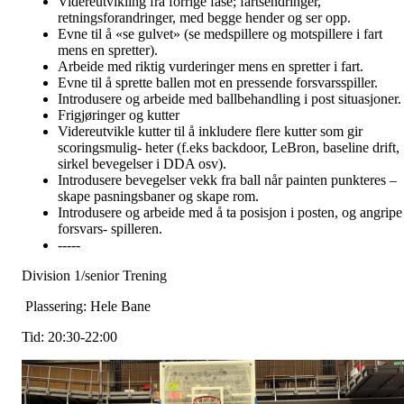
Videreutvikling fra forrige fase; fartsendringer,
retningsforandringer, med begge hender og ser opp.
Evne til å «se gulvet» (se medspillere og motspillere i fart
mens en spretter).
Arbeide med riktig vurderinger mens en spretter i fart.
Evne til å sprette ballen mot en pressende forsvarsspiller.
Introdusere og arbeide med ballbehandling i post situasjoner.
Frigjøringer og kutter
Videreutvikle kutter til å inkludere flere kutter som gir
scoringsmulig- heter (f.eks backdoor, LeBron, baseline drift,
sirkel bevegelser i DDA osv).
Introdusere bevegelser vekk fra ball når painten punkteres –
skape pasningsbaner og skape rom.
Introdusere og arbeide med å ta posisjon i posten, og angripe
forsvars- spilleren.
-----
Division 1/senior Trening
Plassering: Hele Bane
Tid: 20:30-22:00