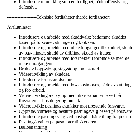
Introdusere returtaking som en ferdighet, både offensivt og
defensivt.
--------------------Tekniske ferdigheter (harde ferdigheter)
Avslutninger
Introdusere og arbeide med skuddvalg; bedømme skuddet
basert på forsvaret, stillingen og klokken.
Introdusere og arbeide med ulike innganger til skuddet; skud
av pas- ninger, skudd av dribling, skudd av kutter.
Introdusere og arbeide med fotarbeidet i forbindelse med de
ulike inn- gangene.
Bruk av hopp-stopp, steg-stopp inn i skudd.
Videreutvikling av skuddet.
Introdusere formskuddsrutiner.
Introdusere og arbeide med low-postmoves, både avslutning
og fot- arbeid.
Videreutvikling av lay-up med ulike varianter basert på
forsvareren. Pasninger og mottak
Videreutvikle pasningsteknikker mot pressende forsvarer.
Oppfatte, vurdere og beslutte pasningsvalg basert på forsvare
Introdusere pasningsvalg ved postspill, både til og fra posten.
Pasningskvalitet på pasninger til skytteren.
Ballbehandling