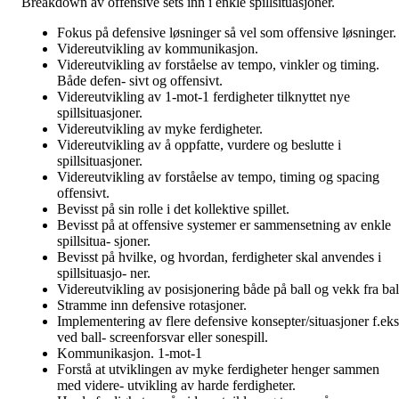
Breakdown av offensive sets inn i enkle spillsituasjoner.
Fokus på defensive løsninger så vel som offensive løsninger.
Videreutvikling av kommunikasjon.
Videreutvikling av forståelse av tempo, vinkler og timing.
Både defen- sivt og offensivt.
Videreutvikling av 1-mot-1 ferdigheter tilknyttet nye
spillsituasjoner.
Videreutvikling av myke ferdigheter.
Videreutvikling av å oppfatte, vurdere og beslutte i
spillsituasjoner.
Videreutvikling av forståelse av tempo, timing og spacing
offensivt.
Bevisst på sin rolle i det kollektive spillet.
Bevisst på at offensive systemer er sammensetning av enkle
spillsitua- sjoner.
Bevisst på hvilke, og hvordan, ferdigheter skal anvendes i
spillsituasjo- ner.
Videreutvikling av posisjonering både på ball og vekk fra bal
Stramme inn defensive rotasjoner.
Implementering av flere defensive konsepter/situasjoner f.eks
ved ball- screenforsvar eller sonespill.
Kommunikasjon. 1-mot-1
Forstå at utviklingen av myke ferdigheter henger sammen
med videre- utvikling av harde ferdigheter.