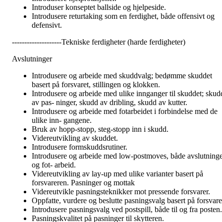
Introduser konseptet ballside og hjelpeside.
Introdusere returtaking som en ferdighet, både offensivt og
defensivt.
--------------------Tekniske ferdigheter (harde ferdigheter)
Avslutninger
Introdusere og arbeide med skuddvalg; bedømme skuddet
basert på forsvaret, stillingen og klokken.
Introdusere og arbeide med ulike innganger til skuddet; skud
av pas- ninger, skudd av dribling, skudd av kutter.
Introdusere og arbeide med fotarbeidet i forbindelse med de
ulike inn- gangene.
Bruk av hopp-stopp, steg-stopp inn i skudd.
Videreutvikling av skuddet.
Introdusere formskuddsrutiner.
Introdusere og arbeide med low-postmoves, både avslutning
og fot- arbeid.
Videreutvikling av lay-up med ulike varianter basert på
forsvareren. Pasninger og mottak
Videreutvikle pasningsteknikker mot pressende forsvarer.
Oppfatte, vurdere og beslutte pasningsvalg basert på forsvare
Introdusere pasningsvalg ved postspill, både til og fra posten.
Pasningskvalitet på pasninger til skytteren.