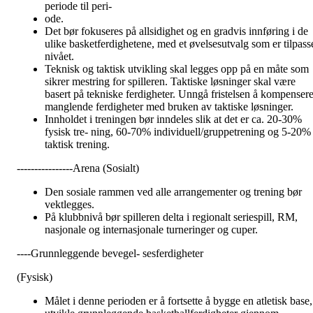
periode til peri-
ode.
Det bør fokuseres på allsidighet og en gradvis innføring i de
ulike basketferdighetene, med et øvelsesutvalg som er tilpass
nivået.
Teknisk og taktisk utvikling skal legges opp på en måte som
sikrer mestring for spilleren. Taktiske løsninger skal være
basert på tekniske ferdigheter. Unngå fristelsen å kompenser
manglende ferdigheter med bruken av taktiske løsninger.
Innholdet i treningen bør inndeles slik at det er ca. 20-30%
fysisk tre- ning, 60-70% individuell/gruppetrening og 5-20%
taktisk trening.
----------------Arena (Sosialt)
Den sosiale rammen ved alle arrangementer og trening bør
vektlegges.
På klubbnivå bør spilleren delta i regionalt seriespill, RM,
nasjonale og internasjonale turneringer og cuper.
----Grunnleggende bevegel- sesferdigheter
(Fysisk)
Målet i denne perioden er å fortsette å bygge en atletisk base,