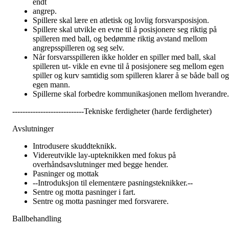
endt
angrep.
Spillere skal lære en atletisk og lovlig forsvarsposisjon.
Spillere skal utvikle en evne til å posisjonere seg riktig på
spilleren med ball, og bedømme riktig avstand mellom
angrepsspilleren og seg selv.
Når forsvarsspilleren ikke holder en spiller med ball, skal
spilleren ut- vikle en evne til å posisjonere seg mellom egen
spiller og kurv samtidig som spilleren klarer å se både ball og
egen mann.
Spillerne skal forbedre kommunikasjonen mellom hverandre.
----------------------------Tekniske ferdigheter (harde ferdigheter)
Avslutninger
Introdusere skuddteknikk.
Videreutvikle lay-upteknikken med fokus på
overhåndsavslutninger med begge hender.
Pasninger og mottak
--Introduksjon til elementære pasningsteknikker.--
Sentre og motta pasninger i fart.
Sentre og motta pasninger med forsvarere.
Ballbehandling