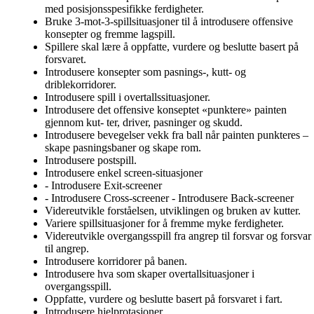
med posisjonsspesifikke ferdigheter.
Bruke 3-mot-3-spillsituasjoner til å introdusere offensive
konsepter og fremme lagspill.
Spillere skal lære å oppfatte, vurdere og beslutte basert på
forsvaret.
Introdusere konsepter som pasnings-, kutt- og
driblekorridorer.
Introdusere spill i overtallssituasjoner.
Introdusere det offensive konseptet «punktere» painten
gjennom kut- ter, driver, pasninger og skudd.
Introdusere bevegelser vekk fra ball når painten punkteres –
skape pasningsbaner og skape rom.
Introdusere postspill.
Introdusere enkel screen-situasjoner
- Introdusere Exit-screener
- Introdusere Cross-screener - Introdusere Back-screener
Videreutvikle forståelsen, utviklingen og bruken av kutter.
Variere spillsituasjoner for å fremme myke ferdigheter.
Videreutvikle overgangsspill fra angrep til forsvar og forsvar
til angrep.
Introdusere korridorer på banen.
Introdusere hva som skaper overtallsituasjoner i
overgangsspill.
Oppfatte, vurdere og beslutte basert på forsvaret i fart.
Introdusere hjelprotasjoner.