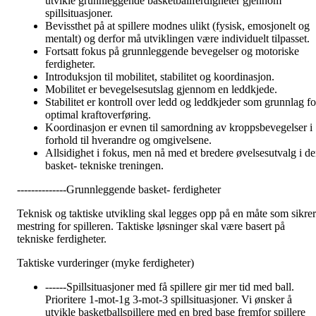
utvikle grunnleggende basketballferdigheter gjennom
spillsituasjoner.
Bevissthet på at spillere modnes ulikt (fysisk, emosjonelt og
mentalt) og derfor må utviklingen være individuelt tilpasset.
Fortsatt fokus på grunnleggende bevegelser og motoriske
ferdigheter.
Introduksjon til mobilitet, stabilitet og koordinasjon.
Mobilitet er bevegelsesutslag gjennom en leddkjede.
Stabilitet er kontroll over ledd og leddkjeder som grunnlag fo
optimal kraftoverføring.
Koordinasjon er evnen til samordning av kroppsbevegelser i
forhold til hverandre og omgivelsene.
Allsidighet i fokus, men nå med et bredere øvelsesutvalg i d
basket- tekniske treningen.
--------------Grunnleggende basket- ferdigheter
Teknisk og taktiske utvikling skal legges opp på en måte som sikrer
mestring for spilleren. Taktiske løsninger skal være basert på
tekniske ferdigheter.
Taktiske vurderinger (myke ferdigheter)
------Spillsituasjoner med få spillere gir mer tid med ball.
Prioritere 1-mot-1g 3-mot-3 spillsituasjoner. Vi ønsker å
utvikle basketballspillere med en bred base fremfor spillere