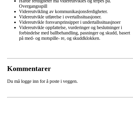
Harde ferdigheter må videreutvikles og terpes på.
Overgangsspill
Videreutvikling av kommunikasjonsferdigheter.
Videreutvikle utførelse i overtallssituasjoner.
Videreutvikle forsvarsprinsipper i undertallssituasjnoer
Videreutvikle oppfattelse, vurderinger og beslutninger i
forbindelse med ballbehandling, pasninger og skudd, basert
på med- og motspille- re, og skuddklokken.
Kommentarer
Du må logge inn for å poste i veggen.