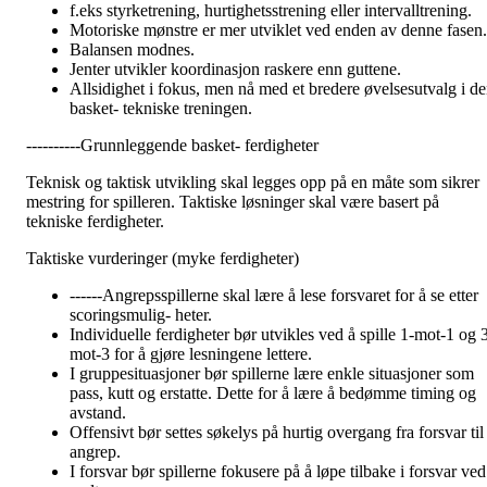
f.eks styrketrening, hurtighetsstrening eller intervalltrening.
Motoriske mønstre er mer utviklet ved enden av denne fasen.
Balansen modnes.
Jenter utvikler koordinasjon raskere enn guttene.
Allsidighet i fokus, men nå med et bredere øvelsesutvalg i d
basket- tekniske treningen.
----------Grunnleggende basket- ferdigheter
Teknisk og taktisk utvikling skal legges opp på en måte som sikrer
mestring for spilleren. Taktiske løsninger skal være basert på
tekniske ferdigheter.
Taktiske vurderinger (myke ferdigheter)
------Angrepsspillerne skal lære å lese forsvaret for å se etter
scoringsmulig- heter.
Individuelle ferdigheter bør utvikles ved å spille 1-mot-1 og 
mot-3 for å gjøre lesningene lettere.
I gruppesituasjoner bør spillerne lære enkle situasjoner som
pass, kutt og erstatte. Dette for å lære å bedømme timing og
avstand.
Offensivt bør settes søkelys på hurtig overgang fra forsvar til
angrep.
I forsvar bør spillerne fokusere på å løpe tilbake i forsvar ved