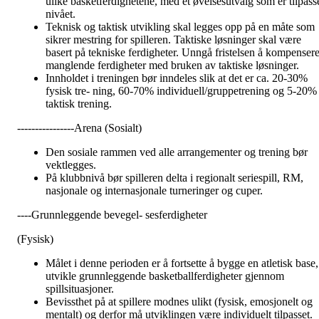
ulike basketferdighetene, med et øvelsesutvalg som er tilpass
nivået.
Teknisk og taktisk utvikling skal legges opp på en måte som
sikrer mestring for spilleren. Taktiske løsninger skal være
basert på tekniske ferdigheter. Unngå fristelsen å kompenser
manglende ferdigheter med bruken av taktiske løsninger.
Innholdet i treningen bør inndeles slik at det er ca. 20-30%
fysisk tre- ning, 60-70% individuell/gruppetrening og 5-20%
taktisk trening.
----------------Arena (Sosialt)
Den sosiale rammen ved alle arrangementer og trening bør
vektlegges.
På klubbnivå bør spilleren delta i regionalt seriespill, RM,
nasjonale og internasjonale turneringer og cuper.
----Grunnleggende bevegel- sesferdigheter
(Fysisk)
Målet i denne perioden er å fortsette å bygge en atletisk base,
utvikle grunnleggende basketballferdigheter gjennom
spillsituasjoner.
Bevissthet på at spillere modnes ulikt (fysisk, emosjonelt og
mentalt) og derfor må utviklingen være individuelt tilpasset.