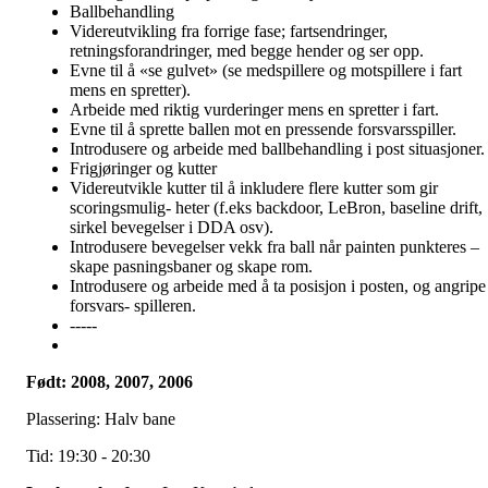
Ballbehandling
Videreutvikling fra forrige fase; fartsendringer,
retningsforandringer, med begge hender og ser opp.
Evne til å «se gulvet» (se medspillere og motspillere i fart
mens en spretter).
Arbeide med riktig vurderinger mens en spretter i fart.
Evne til å sprette ballen mot en pressende forsvarsspiller.
Introdusere og arbeide med ballbehandling i post situasjoner.
Frigjøringer og kutter
Videreutvikle kutter til å inkludere flere kutter som gir
scoringsmulig- heter (f.eks backdoor, LeBron, baseline drift,
sirkel bevegelser i DDA osv).
Introdusere bevegelser vekk fra ball når painten punkteres –
skape pasningsbaner og skape rom.
Introdusere og arbeide med å ta posisjon i posten, og angripe
forsvars- spilleren.
-----
Født: 2008, 2007, 2006
Plassering: Halv bane
Tid: 19:30 - 20:30