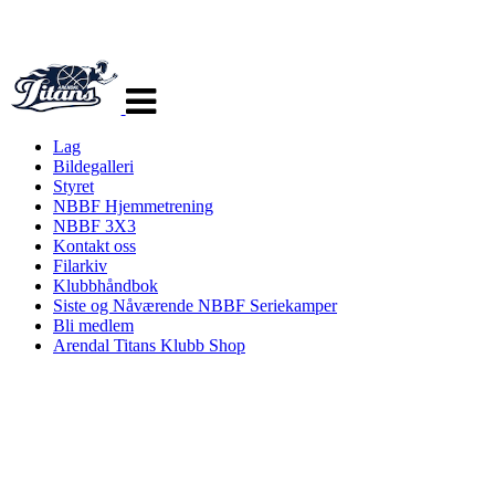
Veksle
navigasjon
Lag
Bildegalleri
Styret
NBBF Hjemmetrening
NBBF 3X3
Kontakt oss
Filarkiv
Klubbhåndbok
Siste og Nåværende NBBF Seriekamper
Bli medlem
Arendal Titans Klubb Shop