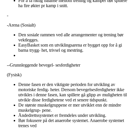
For å få riktig balanse mellom trening og kamper bør spillere
ha fire økter pr kamp i snitt.
-
-
Arena (Sosialt)
Den sosiale rammen ved alle arrangementer og trening bør
vektlegges.
EasyBasket som en utviklingsarena er bygget opp for å gi
barna trygg- het, trivsel og mestring.
--Grunnleggende bevegel- sesferdigheter
(Fysisk)
Denne fasen er den viktigste perioden for utvikling av
motoriske ferdig- heter. Dersom bevegelsesferdigheter ikke
utvikles i denne fasen, kan spillere gå glipp av muligheten til 
utvikle disse ferdighetene ved et senere tidspunkt.
De største muskelgruppene er mer utviklet enn de mindre
muskelgrup- pene.
Åndedrettssystemet er fremdeles under utvikling.
Bør fokusere på det anaerobe systemet. Anaerobe systemet
trenes ved