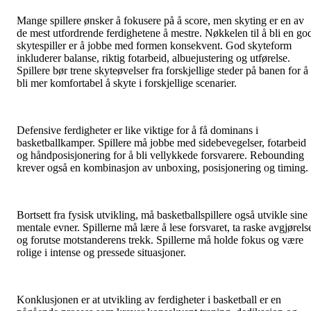
Mange spillere ønsker å fokusere på å score, men skyting er en av
de mest utfordrende ferdighetene å mestre. Nøkkelen til å bli en go
skytespiller er å jobbe med formen konsekvent. God skyteform
inkluderer balanse, riktig fotarbeid, albuejustering og utførelse.
Spillere bør trene skyteøvelser fra forskjellige steder på banen for å
bli mer komfortabel å skyte i forskjellige scenarier.
Defensive ferdigheter er like viktige for å få dominans i
basketballkamper. Spillere må jobbe med sidebevegelser, fotarbeid
og håndposisjonering for å bli vellykkede forsvarere. Rebounding
krever også en kombinasjon av unboxing, posisjonering og timing.
Bortsett fra fysisk utvikling, må basketballspillere også utvikle sine
mentale evner. Spillerne må lære å lese forsvaret, ta raske avgjørels
og forutse motstanderens trekk. Spillerne må holde fokus og være
rolige i intense og pressede situasjoner.
Konklusjonen er at utvikling av ferdigheter i basketball er en