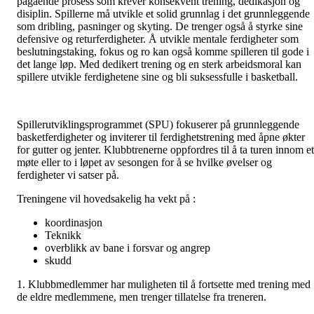
pågående prosess som krever konsekvent trening, dedikasjon og
disiplin. Spillerne må utvikle et solid grunnlag i det grunnleggende
som dribling, pasninger og skyting. De trenger også å styrke sine
defensive og returferdigheter. Å utvikle mentale ferdigheter som
beslutningstaking, fokus og ro kan også komme spilleren til gode i
det lange løp. Med dedikert trening og en sterk arbeidsmoral kan
spillere utvikle ferdighetene sine og bli suksessfulle i basketball.
Spillerutviklingsprogrammet (SPU) fokuserer på grunnleggende
basketferdigheter og inviterer til ferdighetstrening med åpne økter
for gutter og jenter. Klubbtrenerne oppfordres til å ta turen innom et
møte eller to i løpet av sesongen for å se hvilke øvelser og
ferdigheter vi satser på.
Treningene vil hovedsakelig ha vekt på :
koordinasjon
Teknikk
overblikk av bane i forsvar og angrep
skudd
1. Klubbmedlemmer har muligheten til å fortsette med trening med
de eldre medlemmene, men trenger tillatelse fra treneren.