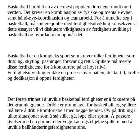
Basketball har blitt en av de mest populære idrettene rundt om i
verden. Det krever en kombinasjon av fysiske og mentale evner,
samt hånd-øye-koordinasjon og teamarbeid. For å utmerke seg i
basketball, må spillere jobbe med ferdighetsutvikling konsekvent. I
dette essayet vil vi diskutere viktigheten av ferdighetsutvikling i
basketball og hvordan man oppnår det.
Basketball er en kompleks sport som krever ulike ferdigheter som
dribling, skyting, pasninger, forsvar og retur. Spillere må mestre
disse ferdighetene for å konkurrere på et høyt nivå.
Ferdighetsutvikling er ikke en prosess over natten; det tar tid, krefte
og dedikasjon å oppnå ferdigheter.
Det første trinnet i å utvikle basketballferdigheter er å fokusere på
det grunnleggende. Drible er grunnlaget for basketball, og spillere
må lære å drible komfortabelt med begge hender. Øv på dribling i
ulike situasjoner som å stå stille, gå, løpe eller sprint. Å passere
øvelser med en partner eller vegg kan også hjelpe spillere med å
utvikle ballhåndteringsferdighetene sine.