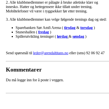
2. Alle klubbmedlemmer er pålagte å bruke atletiske klær og
innesko. Hatter og hettegensere ikke tillatt under trening.
Mobiltelefoner vil være i ryggsekker før etter trening.
3. Alle klubbmedlemmer kan velge følgende trenings dag og sted:
Sparebanken Sør Amfi Arena (
tirsdag
&
torsdag
)
Stuneshallen (
fredag
)
Spillerutvikling treninger (
lørdag
&
søndag
)
Send spørsmål til
leder@arendaltitans.no
eller (sms) 92 06 92 47
Kommentarer
Du må logge inn for å poste i veggen.