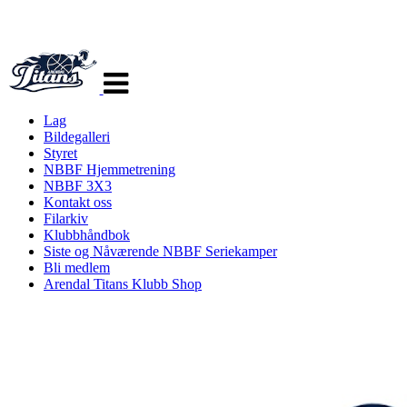
Veksle
navigasjon
Lag
Bildegalleri
Styret
NBBF Hjemmetrening
NBBF 3X3
Kontakt oss
Filarkiv
Klubbhåndbok
Siste og Nåværende NBBF Seriekamper
Bli medlem
Arendal Titans Klubb Shop