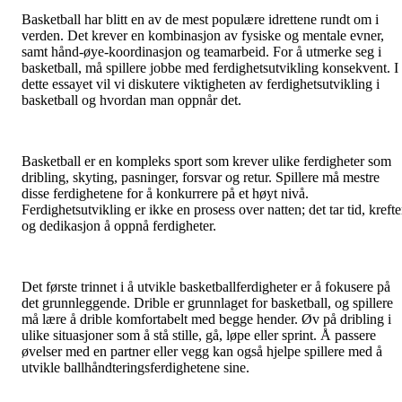
Basketball har blitt en av de mest populære idrettene rundt om i
verden. Det krever en kombinasjon av fysiske og mentale evner,
samt hånd-øye-koordinasjon og teamarbeid. For å utmerke seg i
basketball, må spillere jobbe med ferdighetsutvikling konsekvent. I
dette essayet vil vi diskutere viktigheten av ferdighetsutvikling i
basketball og hvordan man oppnår det.
Basketball er en kompleks sport som krever ulike ferdigheter som
dribling, skyting, pasninger, forsvar og retur. Spillere må mestre
disse ferdighetene for å konkurrere på et høyt nivå.
Ferdighetsutvikling er ikke en prosess over natten; det tar tid, krefte
og dedikasjon å oppnå ferdigheter.
Det første trinnet i å utvikle basketballferdigheter er å fokusere på
det grunnleggende. Drible er grunnlaget for basketball, og spillere
må lære å drible komfortabelt med begge hender. Øv på dribling i
ulike situasjoner som å stå stille, gå, løpe eller sprint. Å passere
øvelser med en partner eller vegg kan også hjelpe spillere med å
utvikle ballhåndteringsferdighetene sine.