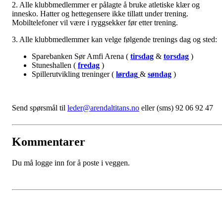
2. Alle klubbmedlemmer er pålagte å bruke atletiske klær og
innesko. Hatter og hettegensere ikke tillatt under trening.
Mobiltelefoner vil være i ryggsekker før etter trening.
3. Alle klubbmedlemmer kan velge følgende trenings dag og sted:
Sparebanken Sør Amfi Arena (
tirsdag
&
torsdag
)
Stuneshallen (
fredag
)
Spillerutvikling treninger (
lørdag
&
søndag
)
Send spørsmål til
leder@arendaltitans.no
eller (sms) 92 06 92 47
Kommentarer
Du må logge inn for å poste i veggen.