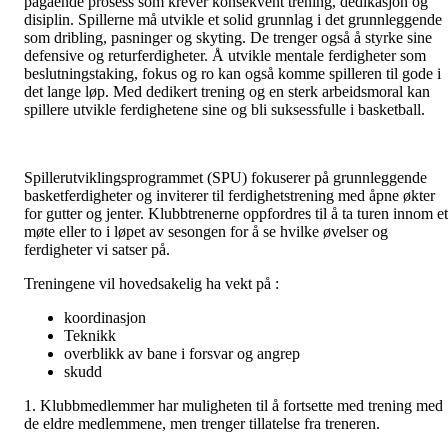
pågående prosess som krever konsekvent trening, dedikasjon og
disiplin. Spillerne må utvikle et solid grunnlag i det grunnleggende
som dribling, pasninger og skyting. De trenger også å styrke sine
defensive og returferdigheter. Å utvikle mentale ferdigheter som
beslutningstaking, fokus og ro kan også komme spilleren til gode i
det lange løp. Med dedikert trening og en sterk arbeidsmoral kan
spillere utvikle ferdighetene sine og bli suksessfulle i basketball.
Spillerutviklingsprogrammet (SPU) fokuserer på grunnleggende
basketferdigheter og inviterer til ferdighetstrening med åpne økter
for gutter og jenter. Klubbtrenerne oppfordres til å ta turen innom et
møte eller to i løpet av sesongen for å se hvilke øvelser og
ferdigheter vi satser på.
Treningene vil hovedsakelig ha vekt på :
koordinasjon
Teknikk
overblikk av bane i forsvar og angrep
skudd
1. Klubbmedlemmer har muligheten til å fortsette med trening med
de eldre medlemmene, men trenger tillatelse fra treneren.