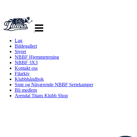
Veksle
navigasjon
Lag
Bildegalleri
Styret
NBBF Hjemmetrening
NBBF 3X3
Kontakt oss
Filarkiv
Klubbhåndbok
Siste og Nåværende NBBF Seriekamper
Bli medlem
Arendal Titans Klubb Shop