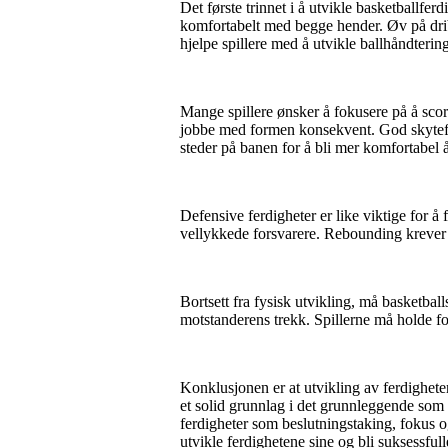
Det første trinnet i å utvikle basketballfer
komfortabelt med begge hender. Øv på dribli
hjelpe spillere med å utvikle ballhåndterin
Mange spillere ønsker å fokusere på å score
jobbe med formen konsekvent. God skyteform 
steder på banen for å bli mer komfortabel å 
Defensive ferdigheter er like viktige for 
vellykkede forsvarere. Rebounding krever
Bortsett fra fysisk utvikling, må basketball
motstanderens trekk. Spillerne må holde fo
Konklusjonen er at utvikling av ferdighete
et solid grunnlag i det grunnleggende som 
ferdigheter som beslutningstaking, fokus o
utvikle ferdighetene sine og bli suksessfull