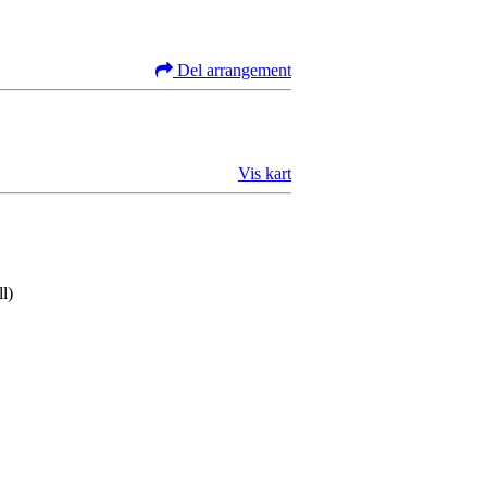
Del arrangement
Vis kart
l)