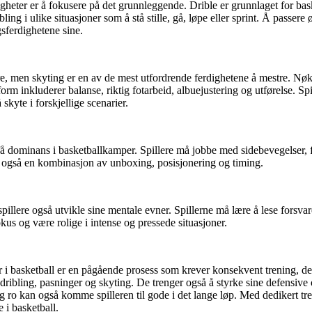
digheter er å fokusere på det grunnleggende. Drible er grunnlaget for bask
ng i ulike situasjoner som å stå stille, gå, løpe eller sprint. Å passere
gsferdighetene sine.
, men skyting er en av de mest utfordrende ferdighetene å mestre. Nøkke
inkluderer balanse, riktig fotarbeid, albuejustering og utførelse. Spill
skyte i forskjellige scenarier.
å få dominans i basketballkamper. Spillere må jobbe med sidebevegelser, 
 også en kombinasjon av unboxing, posisjonering og timing.
spillere også utvikle sine mentale evner. Spillerne må lære å lese forsvar
kus og være rolige i intense og pressede situasjoner.
r i basketball er en pågående prosess som krever konsekvent trening, ded
dribling, pasninger og skyting. De trenger også å styrke sine defensive 
g ro kan også komme spilleren til gode i det lange løp. Med dedikert tre
e i basketball.