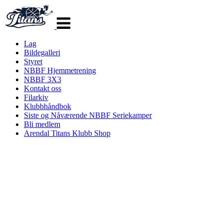
Veksle
navigasjon
Lag
Bildegalleri
Styret
NBBF Hjemmetrening
NBBF 3X3
Kontakt oss
Filarkiv
Klubbhåndbok
Siste og Nåværende NBBF Seriekamper
Bli medlem
Arendal Titans Klubb Shop