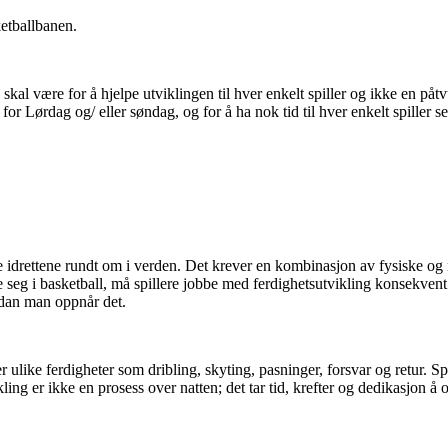
ketballbanen.
skal være for å hjelpe utviklingen til hver enkelt spiller og ikke en påt
r Lørdag og/ eller søndag, og for å ha nok tid til hver enkelt spiller setter
re idrettene rundt om i verden. Det krever en kombinasjon av fysiske og
eg i basketball, må spillere jobbe med ferdighetsutvikling konsekvent. I
rdan man oppnår det.
ulike ferdigheter som dribling, skyting, pasninger, forsvar og retur. Sp
ling er ikke en prosess over natten; det tar tid, krefter og dedikasjon å 