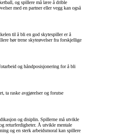
etball, og spillere må lære å drible
 øvelser med en partner eller vegg kan også
len til å bli en god skytespiller er å
ere bør trene skyteøvelser fra forskjellige
fotarbeid og håndposisjonering for å bli
et, ta raske avgjørelser og forutse
ikasjon og disiplin. Spillerne må utvikle
og returferdigheter. Å utvikle mentale
ning og en sterk arbeidsmoral kan spillere