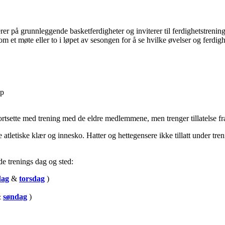
r på grunnleggende basketferdigheter og inviterer til ferdighetstrening 
m et møte eller to i løpet av sesongen for å se hvilke øvelser og ferdighe
ep
rtsette med trening med de eldre medlemmene, men trenger tillatelse fra
atletiske klær og innesko. Hatter og hettegensere ikke tillatt under tre
e trenings dag og sted:
dag
&
torsdag
)
&
søndag
)