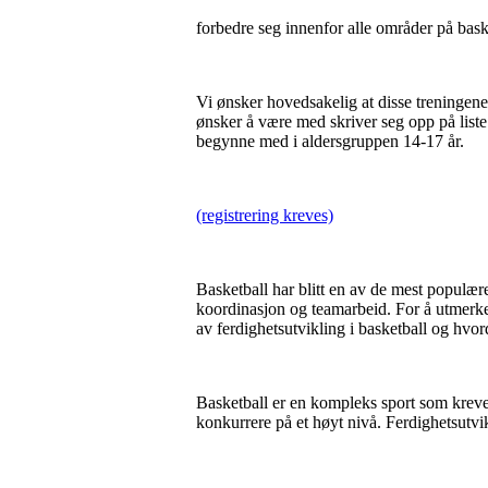
forbedre seg innenfor alle områder på bas
Vi ønsker hovedsakelig at disse treningene 
ønsker å være med skriver seg opp på liste fo
begynne med i aldersgruppen 14-17 år.
(registrering kreves)
Basketball har blitt en av de mest populæ
koordinasjon og teamarbeid. For å utmerke s
av ferdighetsutvikling i basketball og hvo
Basketball er en kompleks sport som krever 
konkurrere på et høyt nivå. Ferdighetsutvik