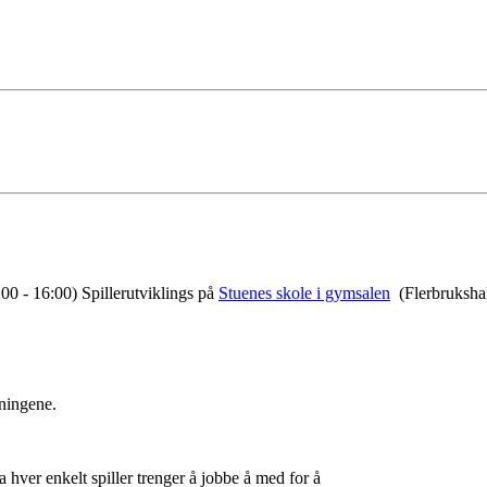
0 - 16:00) Spillerutviklings på
Stuenes skole i gymsalen
(Flerbrukshal
eningene.
a hver enkelt spiller trenger å jobbe å med for å