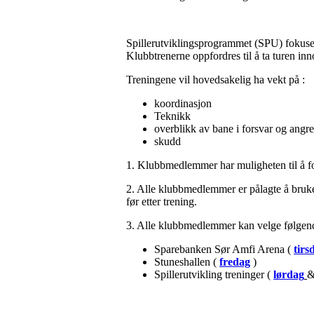
Spillerutviklingsprogrammet (SPU) fokusere
Klubbtrenerne oppfordres til å ta turen inno
Treningene vil hovedsakelig ha vekt på :
koordinasjon
Teknikk
overblikk av bane i forsvar og angr
skudd
1. Klubbmedlemmer har muligheten til å fo
2. Alle klubbmedlemmer er pålagte å bruke 
før etter trening.
3. Alle klubbmedlemmer kan velge følgend
Sparebanken Sør Amfi Arena (
tirs
Stuneshallen (
fredag
)
Spillerutvikling treninger (
lørdag