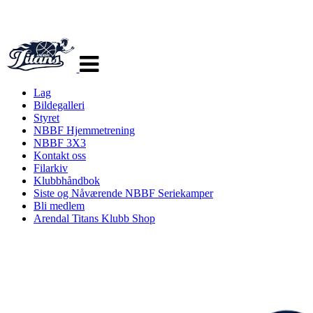
Veksle
navigasjon
Lag
Bildegalleri
Styret
NBBF Hjemmetrening
NBBF 3X3
Kontakt oss
Filarkiv
Klubbhåndbok
Siste og Nåværende NBBF Seriekamper
Bli medlem
Arendal Titans Klubb Shop