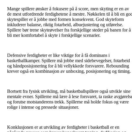
Mange spillere ønsker å fokusere på å score, men skyting er en av
de mest utfordrende ferdighetene å mestre. Nøkkelen til å bli en go
skytespiller er å jobbe med formen konsekvent. God skyteform
inkluderer balanse, riktig fotarbeid, albuejustering og utførelse.
Spillere bør trene skyteøvelser fra forskjellige steder på banen for å
bli mer komfortabel å skyte i forskjellige scenarier.
Defensive ferdigheter er like viktige for å få dominans i
basketballkamper. Spillere må jobbe med sidebevegelser, fotarbeid
og håndposisjonering for å bli vellykkede forsvarere. Rebounding
krever også en kombinasjon av unboxing, posisjonering og timing.
Bortsett fra fysisk utvikling, må basketballspillere også utvikle sine
mentale evner. Spillerne må lære å lese forsvaret, ta raske avgjørels
og forutse motstanderens trekk. Spillerne må holde fokus og være
rolige i intense og pressede situasjoner.
Konklusjonen er at utvikling av ferdigheter i basketball er en