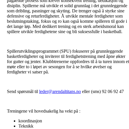
pågående prosess som krever konsekvent trening, dedikasjon og
disiplin. Spillerne må utvikle et solid grunnlag i det grunnleggende
som dribling, pasninger og skyting. De trenger også å styrke sine
defensive og returferdigheter. Å utvikle mentale ferdigheter som
beslutningstaking, fokus og ro kan også komme spilleren til gode i
det lange løp. Med dedikert trening og en sterk arbeidsmoral kan
spillere utvikle ferdighetene sine og bli suksessfulle i basketball.
Spillerutviklingsprogrammet (SPU) fokuserer på grunnleggende
basketferdigheter og inviterer til ferdighetstrening med åpne økter
for gutter og jenter. Klubbtrenerne oppfordres til å ta turen innom et
møte eller to i løpet av sesongen for å se hvilke øvelser og
ferdigheter vi satser på.
Send spørsmål til
leder@arendaltitans.no
eller (sms) 92 06 92 47
Treningene vil hovedsakelig ha vekt på :
koordinasjon
Teknikk