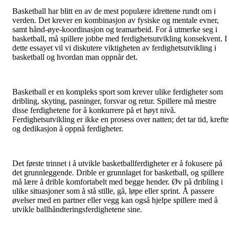
Basketball har blitt en av de mest populære idrettene rundt om i
verden. Det krever en kombinasjon av fysiske og mentale evner,
samt hånd-øye-koordinasjon og teamarbeid. For å utmerke seg i
basketball, må spillere jobbe med ferdighetsutvikling konsekvent. I
dette essayet vil vi diskutere viktigheten av ferdighetsutvikling i
basketball og hvordan man oppnår det.
Basketball er en kompleks sport som krever ulike ferdigheter som
dribling, skyting, pasninger, forsvar og retur. Spillere må mestre
disse ferdighetene for å konkurrere på et høyt nivå.
Ferdighetsutvikling er ikke en prosess over natten; det tar tid, krefte
og dedikasjon å oppnå ferdigheter.
Det første trinnet i å utvikle basketballferdigheter er å fokusere på
det grunnleggende. Drible er grunnlaget for basketball, og spillere
må lære å drible komfortabelt med begge hender. Øv på dribling i
ulike situasjoner som å stå stille, gå, løpe eller sprint. Å passere
øvelser med en partner eller vegg kan også hjelpe spillere med å
utvikle ballhåndteringsferdighetene sine.