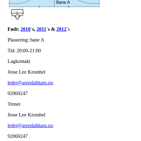
Født:
2010
´s,
2011
´s &
2012
´s
Plassering: bane A
Tid: 20:00-21:00
Lagkontakt
Jesse Lee Krombel
leder@arendaltitans.no
92069247
Trener
Jesse Lee Krombel
leder@arendaltitans.no
92069247