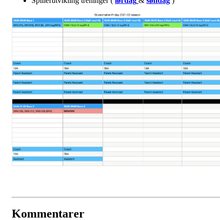
Spillerutvikling treninger (
lørdag
&
søndag
)
Kommentarer