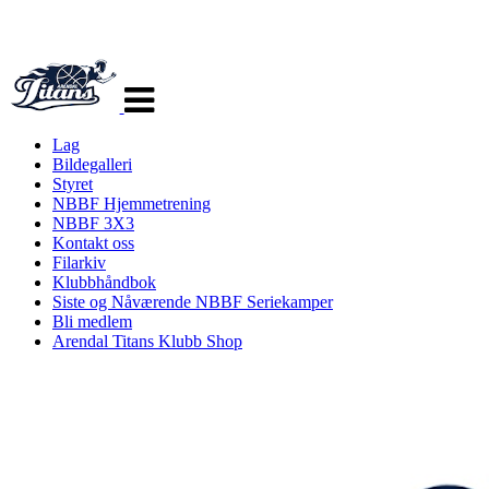
Veksle
navigasjon
Lag
Bildegalleri
Styret
NBBF Hjemmetrening
NBBF 3X3
Kontakt oss
Filarkiv
Klubbhåndbok
Siste og Nåværende NBBF Seriekamper
Bli medlem
Arendal Titans Klubb Shop