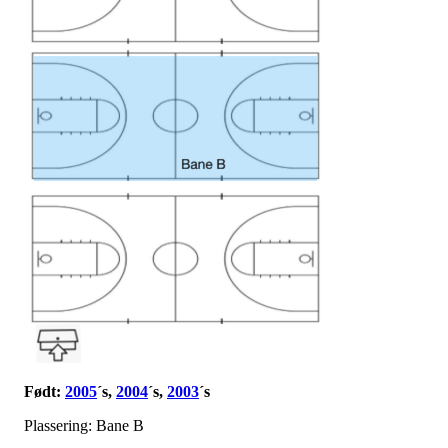
Født:
2005
´s,
2004
´s,
2003
´s
Plassering: Bane B