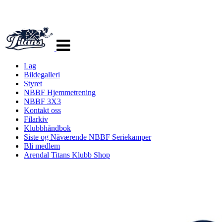
Veksle
navigasjon
Lag
Bildegalleri
Styret
NBBF Hjemmetrening
NBBF 3X3
Kontakt oss
Filarkiv
Klubbhåndbok
Siste og Nåværende NBBF Seriekamper
Bli medlem
Arendal Titans Klubb Shop