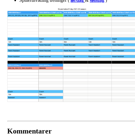
Spillerutvikling treninger (
lørdag
&
søndag
)
Kommentarer