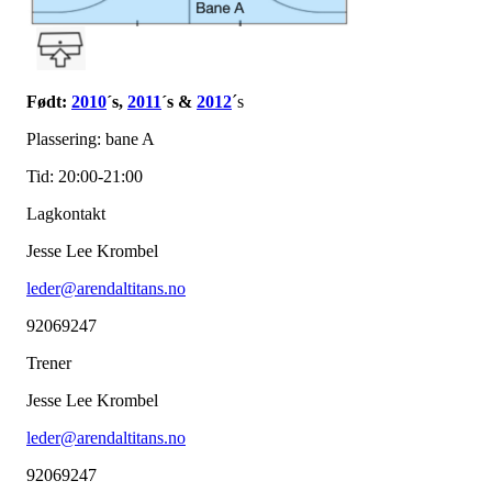
Født:
2010
´s,
2011
´s &
2012
´s
Plassering: bane A
Tid: 20:00-21:00
Lagkontakt
Jesse Lee Krombel
leder@arendaltitans.no
92069247
Trener
Jesse Lee Krombel
leder@arendaltitans.no
92069247