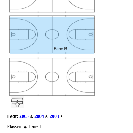
Født:
2005
´s,
2004
´s,
2003
´s
Plassering: Bane B