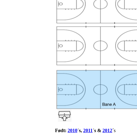
Født:
2010
´s,
2011
´s &
2012
´s