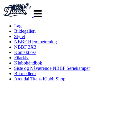
Veksle
navigasjon
Lag
Bildegalleri
Styret
NBBF Hjemmetrening
NBBF 3X3
Kontakt oss
Filarkiv
Klubbhåndbok
Siste og Nåværende NBBF Seriekamper
Bli medlem
Arendal Titans Klubb Shop