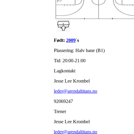
Født:
2009
´s
Plassering: Halv bane (B1)
Tid: 20:00-21:00
Lagkontakt
Jesse Lee Krombel
leder@arendaltitans.no
92069247
Trener
Jesse Lee Krombel
leder@arendaltitans.no