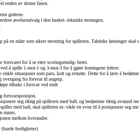
ed enden av denne fasen.
 enn guttene.
bredere øvelsesutvalg i den basket- tekniske treningen.
r
 på en måte som sikrer mestring for spilleren. Taktiske løsninger skal v
e forsvaret for å se etter scoringsmulig- heter.
ved å spille 1-mot-1 og 3-mot-3 for å gjøre lesningene lettere.
e enkle situasjoner som pass, kutt og erstatte. Dette for å lære å bedø
g overgang fra forsvar til angrep.
 løpe tilbake i forsvar ved endt
ig forsvarsposisjon.
posisjonere seg riktig på spilleren med ball, og bedømme riktig avstand m
 spiller med ball, skal spilleren ut- vikle en evne til å posisjonere seg
gen mann.
sjonen mellom hverandre.
er (harde ferdigheter)