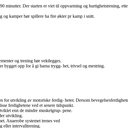
0 minutter. Der starten er viet til oppvarming og hurtighetstrening, ette
ng og kamper bør spillere ha fire økter pr kamp i snitt.
ementer og trening bør vektlegges.
 bygget opp for å gi barna trygg- het, trivsel og mestring.
n for utvikling av motoriske ferdig- heter. Dersom bevegelsesferdigheter
 disse ferdighetene ved et senere tidspunkt.
tviklet enn de mindre muskelgrup- pene.
er utvikling.
met. Anaerobe systemet trenes ved
g eller intervalltrening.