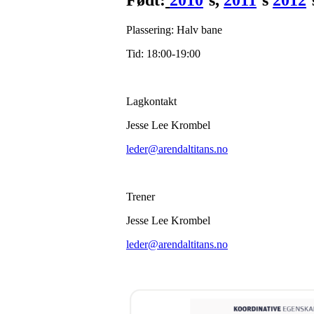
Født:
2010
´s,
2011
´s
2012
´
Plassering: Halv bane
Tid: 18:00-19:00
Lagkontakt
Jesse Lee Krombel
leder@arendaltitans.no
Trener
Jesse Lee Krombel
leder@arendaltitans.no