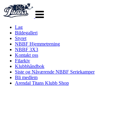
Veksle
navigasjon
Lag
Bildegalleri
Styret
NBBF Hjemmetrening
NBBF 3X3
Kontakt oss
Filarkiv
Klubbhåndbok
Siste og Nåværende NBBF Seriekamper
Bli medlem
Arendal Titans Klubb Shop