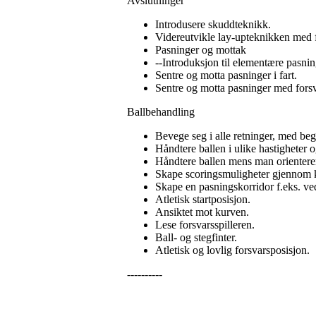
Avslutninger
Introdusere skuddteknikk.
Videreutvikle lay-upteknikken med 
Pasninger og mottak
--Introduksjon til elementære pasnin
Sentre og motta pasninger i fart.
Sentre og motta pasninger med forsv
Ballbehandling
Bevege seg i alle retninger, med be
Håndtere ballen i ulike hastigheter
Håndtere ballen mens man orienterer
Skape scoringsmuligheter gjennom k
Skape en pasningskorridor f.eks. ved 
Atletisk startposisjon.
Ansiktet mot kurven.
Lese forsvarsspilleren.
Ball- og stegfinter.
Atletisk og lovlig forsvarsposisjon.
----------