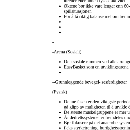
idretter eller annen fysisk aktivitet.
Øktene bør ikke vare lenger enn 60-9
spillsituasjoner.
For å få riktig balanse mellom treni
-
-
Arena (Sosialt)
Den sosiale rammen ved alle arrang
EasyBasket som en utviklingsarena er
--Grunnleggende bevegel- sesferdigheter
(Fysisk)
Denne fasen er den viktigste periode
gå glipp av muligheten til å utvikle
De største muskelgruppene er mer u
Åndedrettssystemet er fremdeles und
Bør fokusere på det anaerobe syste
f.eks styrketrening, hurtighetsstrenin