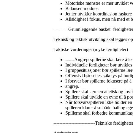
Motoriske mønstre er mer utviklet v
Balansen modnes.
Jenter utvikler koordinasjon raskere
Allsidighet i fokus, men nå med et 
----------Grunnleggende basket- ferdighete
Teknisk og taktisk utvikling skal legges opp
Taktiske vurderinger (myke ferdigheter)
------Angrepsspillerne skal lære å les
Individuelle ferdigheter bør utvikles 
I gruppesituasjoner bør spillerne lær
Offensivt bør settes søkelys på hurti
I forsvar bør spillerne fokusere på å
angrep.
Spillere skal lære en atletisk og lovl
Spillere skal utvikle en evne til å 
Når forsvarsspilleren ikke holder en
spilleren klarer å se både ball og e
Spillerne skal forbedre kommunika
----------------------------Tekniske ferdighet