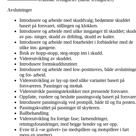
Avslutninger
Introdusere og arbeide med skuddvalg; bedømme skuddet
basert på forsvaret, stillingen og klokken.
Introdusere og arbeide med ulike innganger til skuddet; skud
av pas- ninger, skudd av dribling, skudd av kutter.
Introdusere og arbeide med fotarbeidet i forbindelse med de
ulike inn- gangene.
Bruk av hopp-stopp, steg-stopp inn i skudd.
Videreutvikling av skuddet.
Introdusere formskuddsrutiner.
Introdusere og arbeide med low-postmoves, både avslutning
og fot- arbeid.
Videreutvikling av lay-up med ulike varianter basert på
forsvareren. Pasninger og mottak
Videreutvikle pasningsteknikker mot pressende forsvarer.
Oppfatte, vurdere og beslutte pasningsvalg basert på forsvare
Introdusere pasningsvalg ved postspill, både til og fra posten.
Pasningskvalitet på pasninger til skytteren.
Ballbehandling
Videreutvikling fra forrige fase; fartsendringer,
retningsforandringer, med begge hender og ser opp.
Evne til å «se gulvet» (se medspillere og motspillere i fart
mens en spretter).