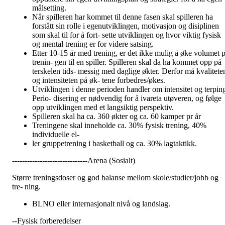
målsetting.
Når spilleren har kommet til denne fasen skal spilleren ha
forstått sin rolle i egenutviklingen, motivasjon og disiplinen
som skal til for å fort- sette utviklingen og hvor viktig fysisk
og mental trening er for videre satsing.
Etter 10-15 år med trening, er det ikke mulig å øke volumet p
trenin- gen til en spiller. Spilleren skal da ha kommet opp på
terskelen tids- messig med daglige økter. Derfor må kvalitete
og intensiteten på øk- tene forbedres/økes.
Utviklingen i denne perioden handler om intensitet og terpin
Perio- disering er nødvendig for å ivareta utøveren, og følge
opp utviklingen med et langsiktig perspektiv.
Spilleren skal ha ca. 360 økter og ca. 60 kamper pr år
Treningene skal inneholde ca. 30% fysisk trening, 40%
individuelle el-
ler gruppetrening i basketball og ca. 30% lagtaktikk.
------------------------------Arena (Sosialt)
Større treningsdoser og god balanse mellom skole/studier/jobb og
tre- ning.
BLNO eller internasjonalt nivå og landslag.
--Fysisk forberedelser