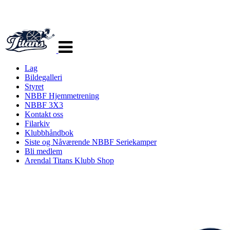
Veksle
navigasjon
Lag
Bildegalleri
Styret
NBBF Hjemmetrening
NBBF 3X3
Kontakt oss
Filarkiv
Klubbhåndbok
Siste og Nåværende NBBF Seriekamper
Bli medlem
Arendal Titans Klubb Shop