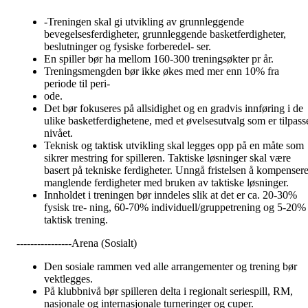
-Treningen skal gi utvikling av grunnleggende
bevegelsesferdigheter, grunnleggende basketferdigheter,
beslutninger og fysiske forberedel- ser.
En spiller bør ha mellom 160-300 treningsøkter pr år.
Treningsmengden bør ikke økes med mer enn 10% fra
periode til peri-
ode.
Det bør fokuseres på allsidighet og en gradvis innføring i de
ulike basketferdighetene, med et øvelsesutvalg som er tilpass
nivået.
Teknisk og taktisk utvikling skal legges opp på en måte som
sikrer mestring for spilleren. Taktiske løsninger skal være
basert på tekniske ferdigheter. Unngå fristelsen å kompenser
manglende ferdigheter med bruken av taktiske løsninger.
Innholdet i treningen bør inndeles slik at det er ca. 20-30%
fysisk tre- ning, 60-70% individuell/gruppetrening og 5-20%
taktisk trening.
----------------Arena (Sosialt)
Den sosiale rammen ved alle arrangementer og trening bør
vektlegges.
På klubbnivå bør spilleren delta i regionalt seriespill, RM,
nasjonale og internasjonale turneringer og cuper.