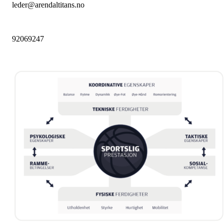
leder@arendaltitans.no
92069247