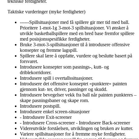
tekniske ferdigheter.
Taktiske vurderinger (myke ferdigheter)
------Spillsituasjoner med få spillere gir mer tid med ball.
Prioritere 1-mot-1g 3-mot-3 spillsituasjoner. Vi ønsker å
utvikle basketballspillere med en bred base fremfor spillere
med posisjonsspesifikke ferdigheter.
Bruke 3-mot-3-spillsituasjoner til å introdusere offensive
konsepter og fremme lagspill.
Spillere skal lære å oppfatte, vurdere og beslutte basert på
forsvaret.
Introdusere konsepter som pasnings-, kutt- og
driblekorridorer.
Introdusere spill i overtallssituasjoner.
Introdusere det offensive konseptet «punktere» painten
gjennom kut- ter, driver, pasninger og skudd.
Introdusere bevegelser vekk fra ball når painten punkteres –
skape pasningsbaner og skape rom.
Introdusere postspill.
Introdusere enkel screen-situasjoner
- Introdusere Exit-screener
- Introdusere Cross-screener - Introdusere Back-screener
Videreutvikle forståelsen, utviklingen og bruken av kutter.
Variere spillsituasjoner for å fremme myke ferdigheter.