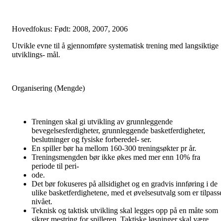
Hovedfokus: Født: 2008, 2007, 2006
Utvikle evne til å gjennomføre systematisk trening med langsiktige
utviklings- mål.
Organisering (Mengde)
Treningen skal gi utvikling av grunnleggende
bevegelsesferdigheter, grunnleggende basketferdigheter,
beslutninger og fysiske forberedel- ser.
En spiller bør ha mellom 160-300 treningsøkter pr år.
Treningsmengden bør ikke økes med mer enn 10% fra
periode til peri-
ode.
Det bør fokuseres på allsidighet og en gradvis innføring i de
ulike basketferdighetene, med et øvelsesutvalg som er tilpass
nivået.
Teknisk og taktisk utvikling skal legges opp på en måte som
sikrer mestring for spilleren. Taktiske løsninger skal være