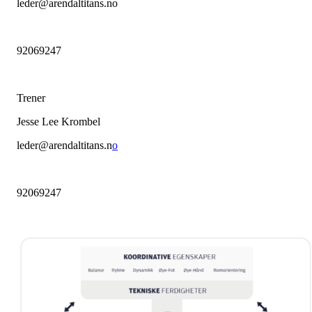
leder@arendaltitans.no
92069247
Trener
Jesse Lee Krombel
leder@arendaltitans.n
o
92069247