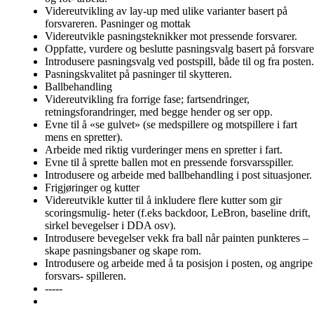
Videreutvikling av lay-up med ulike varianter basert på
forsvareren. Pasninger og mottak
Videreutvikle pasningsteknikker mot pressende forsvarer.
Oppfatte, vurdere og beslutte pasningsvalg basert på forsvare
Introdusere pasningsvalg ved postspill, både til og fra posten.
Pasningskvalitet på pasninger til skytteren.
Ballbehandling
Videreutvikling fra forrige fase; fartsendringer,
retningsforandringer, med begge hender og ser opp.
Evne til å «se gulvet» (se medspillere og motspillere i fart
mens en spretter).
Arbeide med riktig vurderinger mens en spretter i fart.
Evne til å sprette ballen mot en pressende forsvarsspiller.
Introdusere og arbeide med ballbehandling i post situasjoner.
Frigjøringer og kutter
Videreutvikle kutter til å inkludere flere kutter som gir
scoringsmulig- heter (f.eks backdoor, LeBron, baseline drift,
sirkel bevegelser i DDA osv).
Introdusere bevegelser vekk fra ball når painten punkteres –
skape pasningsbaner og skape rom.
Introdusere og arbeide med å ta posisjon i posten, og angripe
forsvars- spilleren.
-----