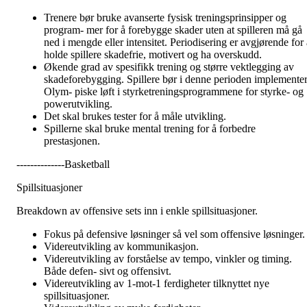
Trenere bør bruke avanserte fysisk treningsprinsipper og
program- mer for å forebygge skader uten at spilleren må gå
ned i mengde eller intensitet. Periodisering er avgjørende for a
holde spillere skadefrie, motivert og ha overskudd.
Økende grad av spesifikk trening og større vektlegging av
skadeforebygging. Spillere bør i denne perioden implemente
Olym- piske løft i styrketreningsprogrammene for styrke- og
powerutvikling.
Det skal brukes tester for å måle utvikling.
Spillerne skal bruke mental trening for å forbedre
prestasjonen.
--------------Basketball
Spillsituasjoner
Breakdown av offensive sets inn i enkle spillsituasjoner.
Fokus på defensive løsninger så vel som offensive løsninger.
Videreutvikling av kommunikasjon.
Videreutvikling av forståelse av tempo, vinkler og timing.
Både defen- sivt og offensivt.
Videreutvikling av 1-mot-1 ferdigheter tilknyttet nye
spillsituasjoner.