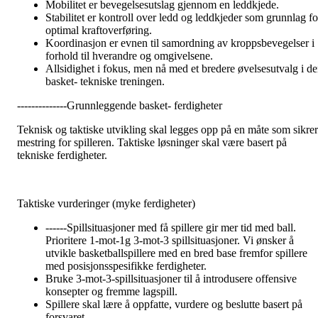
Mobilitet er bevegelsesutslag gjennom en leddkjede.
Stabilitet er kontroll over ledd og leddkjeder som grunnlag fo
optimal kraftoverføring.
Koordinasjon er evnen til samordning av kroppsbevegelser i
forhold til hverandre og omgivelsene.
Allsidighet i fokus, men nå med et bredere øvelsesutvalg i d
basket- tekniske treningen.
--------------Grunnleggende basket- ferdigheter
Teknisk og taktiske utvikling skal legges opp på en måte som sikrer
mestring for spilleren. Taktiske løsninger skal være basert på
tekniske ferdigheter.
Taktiske vurderinger (myke ferdigheter)
------Spillsituasjoner med få spillere gir mer tid med ball.
Prioritere 1-mot-1g 3-mot-3 spillsituasjoner. Vi ønsker å
utvikle basketballspillere med en bred base fremfor spillere
med posisjonsspesifikke ferdigheter.
Bruke 3-mot-3-spillsituasjoner til å introdusere offensive
konsepter og fremme lagspill.
Spillere skal lære å oppfatte, vurdere og beslutte basert på
forsvaret.