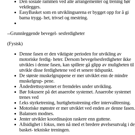
Den sosiale rammen ved alle arrangementer og trening bør
vektlegges.
EasyBasket som en utviklingsarena er bygget opp for å gi
barna trygg- het, trivsel og mestring.
--Grunnleggende bevegel- sesferdigheter
(Fysisk)
Denne fasen er den viktigste perioden for utvikling av
motoriske ferdig- heter. Dersom bevegelsesferdigheter ikke
utvikles i denne fasen, kan spillere gå glipp av muligheten til 
utvikle disse ferdighetene ved et senere tidspunkt.
De største muskelgruppene er mer utviklet enn de mindre
muskelgrup- pene.
Åndedrettssystemet er fremdeles under utvikling.
Bør fokusere på det anaerobe systemet. Anaerobe systemet
trenes ved
f.eks styrketrening, hurtighetsstrening eller intervalltrening.
Motoriske mønstre er mer utviklet ved enden av denne fasen.
Balansen modnes.
Jenter utvikler koordinasjon raskere enn guttene.
Allsidighet i fokus, men nå med et bredere øvelsesutvalg i d
basket- tekniske treningen.