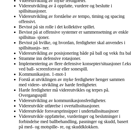
Videreutvikling av myke ferdigheter.
Videreutvikling av å oppfatte, vurdere og beslutte i
spillsituasjoner.
Videreutvikling av forståelse av tempo, timing og spacing
offensivt.
Bevisst på sin rolle i det kollektive spillet.
Bevisst på at offensive systemer er sammensetning av enkle
spillsitua- sjoner.
Bevisst på hvilke, og hvordan, ferdigheter skal anvendes i
spillsituasjo- ner.
Videreutvikling av posisjonering både på ball og vekk fra bal
Stramme inn defensive rotasjoner.
Implementering av flere defensive konsepter/situasjoner f.eks
ved ball- screenforsvar eller sonespill.
Kommunikasjon. 1-mot-1
Forstå at utviklingen av myke ferdigheter henger sammen
med videre- utvikling av harde ferdigheter.
Harde ferdigheter må videreutvikles og terpes på.
Overgangsspill
Videreutvikling av kommunikasjonsferdigheter.
Videreutvikle utførelse i overtallssituasjoner.
Videreutvikle forsvarsprinsipper i undertallssituasjnoer
Videreutvikle oppfattelse, vurderinger og beslutninger i
forbindelse med ballbehandling, pasninger og skudd, basert
på med- og motspille- re, og skuddklokken.