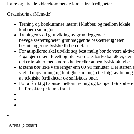
Lære og utvikle viderekommende idrettslige ferdigheter.
Organisering (Mengde)
Trening og konkurranse internt i klubber, og mellom lokale
klubber i sin region.
Treningen skal gi utvikling av grunnleggende
bevegelsesferdigheter, grunnleggende basketferdigheter,
beslutninger og fysiske forberedel- ser.
For at spillerne skal utvikle seg best mulig bør de være aktiv
4 ganger i uken. Ideelt bør det være 2-3 basketballøkter, der
det er to økter med andre idretter eller annen fysisk aktivitet.
Øktene bør ikke vare lenger enn 60-90 minutter. Der starten 
viet til oppvarming og hurtighetstrening, etterfulgt av trening
av tekniske ferdigheter og spillsituasjoner.
For å få riktig balanse mellom trening og kamper bør spillere
ha fire økter pr kamp i snitt.
-
-
Arena (Sosialt)