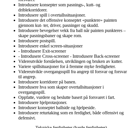
Introdusere konsepter som pasnings-, kutt- og
driblekorridorer.
Introdusere spill i overtallssituasjoner.
Introdusere det offensive konseptet «punktere» painten
gjennom kut- ter, driver, pasninger og skudd.
Introdusere bevegelser vekk fra ball når painten punkteres –
skape pasningsbaner og skape rom.
Introdusere postspill.
Introdusere enkel screen-situasjoner
- Introdusere Exit-screener
- Introdusere Cross-screener - Introdusere Back-screener
Videreutvikle forståelsen, utviklingen og bruken av kutter.
Variere spillsituasjoner for å fremme myke ferdigheter.
Videreutvikle overgangsspill fra angrep til forsvar og forsvar
til angrep.
Introdusere korridorer på banen.
Introdusere hva som skaper overtallsituasjoner i
overgangsspill.
Oppfatte, vurdere og beslutte basert på forsvaret i fart.
Introdusere hjelprotasjoner.
Introduser konseptet ballside og hjelpeside.
Introdusere returtaking som en ferdighet, både offensivt og
defensivt.
--------------------Tekniske ferdigheter (harde ferdigheter)