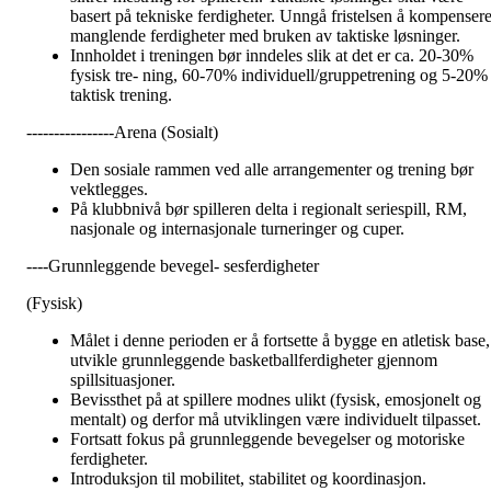
basert på tekniske ferdigheter. Unngå fristelsen å kompenser
manglende ferdigheter med bruken av taktiske løsninger.
Innholdet i treningen bør inndeles slik at det er ca. 20-30%
fysisk tre- ning, 60-70% individuell/gruppetrening og 5-20%
taktisk trening.
----------------Arena (Sosialt)
Den sosiale rammen ved alle arrangementer og trening bør
vektlegges.
På klubbnivå bør spilleren delta i regionalt seriespill, RM,
nasjonale og internasjonale turneringer og cuper.
----Grunnleggende bevegel- sesferdigheter
(Fysisk)
Målet i denne perioden er å fortsette å bygge en atletisk base,
utvikle grunnleggende basketballferdigheter gjennom
spillsituasjoner.
Bevissthet på at spillere modnes ulikt (fysisk, emosjonelt og
mentalt) og derfor må utviklingen være individuelt tilpasset.
Fortsatt fokus på grunnleggende bevegelser og motoriske
ferdigheter.
Introduksjon til mobilitet, stabilitet og koordinasjon.