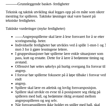
----------Grunnleggende basket- ferdigheter
Teknisk og taktisk utvikling skal legges opp på en måte som sikrer
mestring for spilleren. Taktiske løsninger skal være basert på
tekniske ferdigheter.
Taktiske vurderinger (myke ferdigheter)
------Angrepsspillerne skal lære å lese forsvaret for å se etter
scoringsmulig- heter.
Individuelle ferdigheter bør utvikles ved å spille 1-mot-1 og 
mot-3 for å gjøre lesningene lettere.
I gruppesituasjoner bør spillerne lære enkle situasjoner som
pass, kutt og erstatte. Dette for å lære å bedømme timing og
avstand.
Offensivt bør settes søkelys på hurtig overgang fra forsvar til
angrep.
I forsvar bør spillerne fokusere på å løpe tilbake i forsvar ved
endt
angrep.
Spillere skal lære en atletisk og lovlig forsvarsposisjon.
Spillere skal utvikle en evne til å posisjonere seg riktig på
spilleren med ball, og bedømme riktig avstand mellom
angrepsspilleren og seg selv.
Når forsvarsspilleren ikke holder en spiller med ball, skal