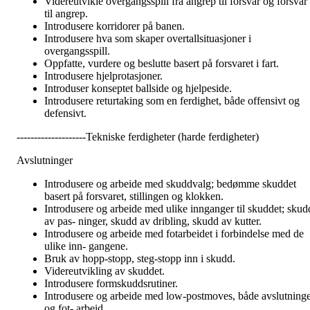
Videreutvikle overgangsspill fra angrep til forsvar og forsvar
til angrep.
Introdusere korridorer på banen.
Introdusere hva som skaper overtallsituasjoner i
overgangsspill.
Oppfatte, vurdere og beslutte basert på forsvaret i fart.
Introdusere hjelprotasjoner.
Introduser konseptet ballside og hjelpeside.
Introdusere returtaking som en ferdighet, både offensivt og
defensivt.
--------------------Tekniske ferdigheter (harde ferdigheter)
Avslutninger
Introdusere og arbeide med skuddvalg; bedømme skuddet
basert på forsvaret, stillingen og klokken.
Introdusere og arbeide med ulike innganger til skuddet; skud
av pas- ninger, skudd av dribling, skudd av kutter.
Introdusere og arbeide med fotarbeidet i forbindelse med de
ulike inn- gangene.
Bruk av hopp-stopp, steg-stopp inn i skudd.
Videreutvikling av skuddet.
Introdusere formskuddsrutiner.
Introdusere og arbeide med low-postmoves, både avslutning
og fot- arbeid.