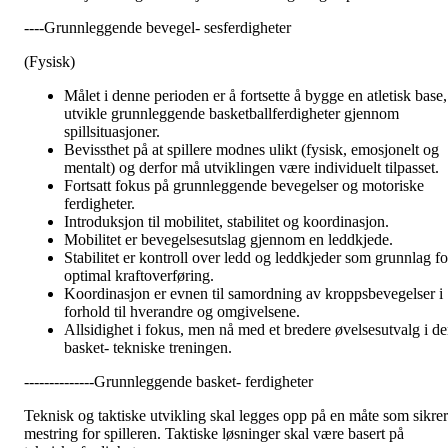
----Grunnleggende bevegel- sesferdigheter
(Fysisk)
Målet i denne perioden er å fortsette å bygge en atletisk base,
utvikle grunnleggende basketballferdigheter gjennom
spillsituasjoner.
Bevissthet på at spillere modnes ulikt (fysisk, emosjonelt og
mentalt) og derfor må utviklingen være individuelt tilpasset.
Fortsatt fokus på grunnleggende bevegelser og motoriske
ferdigheter.
Introduksjon til mobilitet, stabilitet og koordinasjon.
Mobilitet er bevegelsesutslag gjennom en leddkjede.
Stabilitet er kontroll over ledd og leddkjeder som grunnlag fo
optimal kraftoverføring.
Koordinasjon er evnen til samordning av kroppsbevegelser i
forhold til hverandre og omgivelsene.
Allsidighet i fokus, men nå med et bredere øvelsesutvalg i d
basket- tekniske treningen.
--------------Grunnleggende basket- ferdigheter
Teknisk og taktiske utvikling skal legges opp på en måte som sikrer
mestring for spilleren. Taktiske løsninger skal være basert på