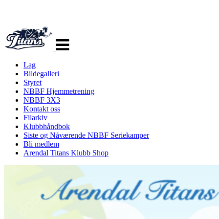
Veksle
navigasjon
Lag
Bildegalleri
Styret
NBBF Hjemmetrening
NBBF 3X3
Kontakt oss
Filarkiv
Klubbhåndbok
Siste og Nåværende NBBF Seriekamper
Bli medlem
Arendal Titans Klubb Shop