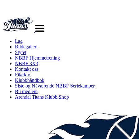
Veksle
navigasjon
Lag
Bildegalleri
Styret
NBBF Hjemmetrening
NBBF 3X3
Kontakt oss
Filarkiv
Klubbhåndbok
Siste og Nåværende NBBF Seriekamper
Bli medlem
Arendal Titans Klubb Shop