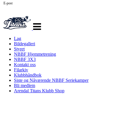
E-post
Veksle
navigasjon
Lag
Bildegalleri
Styret
NBBF Hjemmetrening
NBBF 3X3
Kontakt oss
Filarkiv
Klubbhåndbok
Siste og Nåværende NBBF Seriekamper
Bli medlem
Arendal Titans Klubb Shop