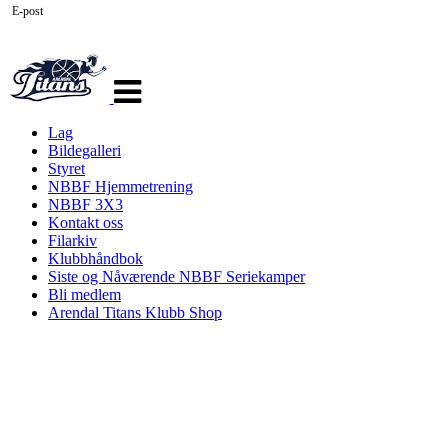
E-post
Veksle
navigasjon
Lag
Bildegalleri
Styret
NBBF Hjemmetrening
NBBF 3X3
Kontakt oss
Filarkiv
Klubbhåndbok
Siste og Nåværende NBBF Seriekamper
Bli medlem
Arendal Titans Klubb Shop