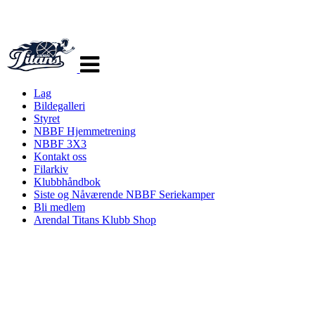
Veksle
navigasjon
Lag
Bildegalleri
Styret
NBBF Hjemmetrening
NBBF 3X3
Kontakt oss
Filarkiv
Klubbhåndbok
Siste og Nåværende NBBF Seriekamper
Bli medlem
Arendal Titans Klubb Shop