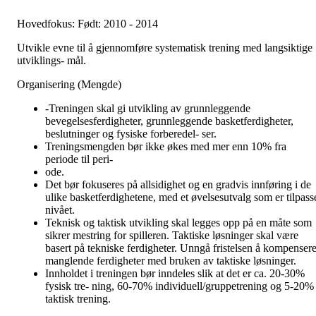
Hovedfokus: Født: 2010 - 2014
Utvikle evne til å gjennomføre systematisk trening med langsiktige
utviklings- mål.
Organisering (Mengde)
-Treningen skal gi utvikling av grunnleggende
bevegelsesferdigheter, grunnleggende basketferdigheter,
beslutninger og fysiske forberedel- ser.
Treningsmengden bør ikke økes med mer enn 10% fra
periode til peri-
ode.
Det bør fokuseres på allsidighet og en gradvis innføring i de
ulike basketferdighetene, med et øvelsesutvalg som er tilpass
nivået.
Teknisk og taktisk utvikling skal legges opp på en måte som
sikrer mestring for spilleren. Taktiske løsninger skal være
basert på tekniske ferdigheter. Unngå fristelsen å kompenser
manglende ferdigheter med bruken av taktiske løsninger.
Innholdet i treningen bør inndeles slik at det er ca. 20-30%
fysisk tre- ning, 60-70% individuell/gruppetrening og 5-20%
taktisk trening.