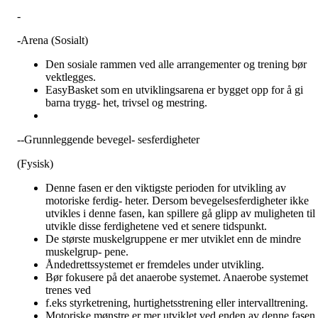
-
-
Arena (Sosialt)
Den sosiale rammen ved alle arrangementer og trening bør
vektlegges.
EasyBasket som en utviklingsarena er bygget opp for å gi
barna trygg- het, trivsel og mestring.
--Grunnleggende bevegel- sesferdigheter
(Fysisk)
Denne fasen er den viktigste perioden for utvikling av
motoriske ferdig- heter. Dersom bevegelsesferdigheter ikke
utvikles i denne fasen, kan spillere gå glipp av muligheten til 
utvikle disse ferdighetene ved et senere tidspunkt.
De største muskelgruppene er mer utviklet enn de mindre
muskelgrup- pene.
Åndedrettssystemet er fremdeles under utvikling.
Bør fokusere på det anaerobe systemet. Anaerobe systemet
trenes ved
f.eks styrketrening, hurtighetsstrening eller intervalltrening.
Motoriske mønstre er mer utviklet ved enden av denne fasen.