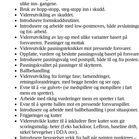
ulike inn- gangene.
Bruk av hopp-stopp, steg-stopp inn i skudd.
Videreutvikling av skuddet.
Introdusere formskuddsrutiner.
Introdusere og arbeide med low-postmoves, både avslutning
og fot- arbeid.
Videreutvikling av lay-up med ulike varianter basert på
forsvareren. Pasninger og mottak
Videreutvikle pasningsteknikker mot pressende forsvarer.
Oppfatte, vurdere og beslutte pasningsvalg basert på forsvare
Introdusere pasningsvalg ved postspill, både til og fra posten.
Pasningskvalitet på pasninger til skytteren.
Ballbehandling
Videreutvikling fra forrige fase; fartsendringer,
retningsforandringer, med begge hender og ser opp.
Evne til å «se gulvet» (se medspillere og motspillere i fart
mens en spretter).
Arbeide med riktig vurderinger mens en spretter i fart.
Evne til å sprette ballen mot en pressende forsvarsspiller.
Introdusere og arbeide med ballbehandling i post situasjoner.
Frigjøringer og kutter
Videreutvikle kutter til å inkludere flere kutter som gir
scoringsmulig- heter (f.eks backdoor, LeBron, baseline drift,
sirkel bevegelser i DDA osv).
Introdusere bevegelser vekk fra ball når painten punkteres –