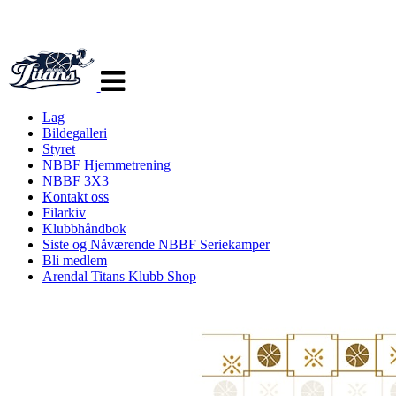
Veksle
navigasjon
Lag
Bildegalleri
Styret
NBBF Hjemmetrening
NBBF 3X3
Kontakt oss
Filarkiv
Klubbhåndbok
Siste og Nåværende NBBF Seriekamper
Bli medlem
Arendal Titans Klubb Shop