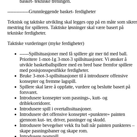
basket- tekniske treningen.
--------------Grunnleggende basket- ferdigheter
Teknisk og taktiske utvikling skal legges opp på en måte som sikrer
mestring for spilleren. Taktiske løsninger skal være basert på
tekniske ferdigheter.
Taktiske vurderinger (myke ferdigheter)
------Spillsituasjoner med få spillere gir mer tid med ball.
Prioritere 1-mot-1g 3-mot-3 spillsituasjoner. Vi ønsker å
utvikle basketballspillere med en bred base fremfor spillere
med posisjonsspesifikke ferdigheter.
Bruke 3-mot-3-spillsituasjoner til å introdusere offensive
konsepter og fremme lagspill.
Spillere skal lære å oppfatte, vurdere og beslutte basert på
forsvaret.
Introdusere konsepter som pasnings-, kutt- og
driblekorridorer.
Introdusere spill i overtallssituasjoner.
Introdusere det offensive konseptet «punktere» painten
gjennom kut- ter, driver, pasninger og skudd.
Introdusere bevegelser vekk fra ball når painten punkteres –
skape pasningsbaner og skape rom.
Introdusere postspill.