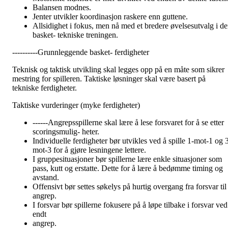
Balansen modnes.
Jenter utvikler koordinasjon raskere enn guttene.
Allsidighet i fokus, men nå med et bredere øvelsesutvalg i d
basket- tekniske treningen.
----------Grunnleggende basket- ferdigheter
Teknisk og taktisk utvikling skal legges opp på en måte som sikrer
mestring for spilleren. Taktiske løsninger skal være basert på
tekniske ferdigheter.
Taktiske vurderinger (myke ferdigheter)
------Angrepsspillerne skal lære å lese forsvaret for å se etter
scoringsmulig- heter.
Individuelle ferdigheter bør utvikles ved å spille 1-mot-1 og 
mot-3 for å gjøre lesningene lettere.
I gruppesituasjoner bør spillerne lære enkle situasjoner som
pass, kutt og erstatte. Dette for å lære å bedømme timing og
avstand.
Offensivt bør settes søkelys på hurtig overgang fra forsvar til
angrep.
I forsvar bør spillerne fokusere på å løpe tilbake i forsvar ved
endt
angrep.