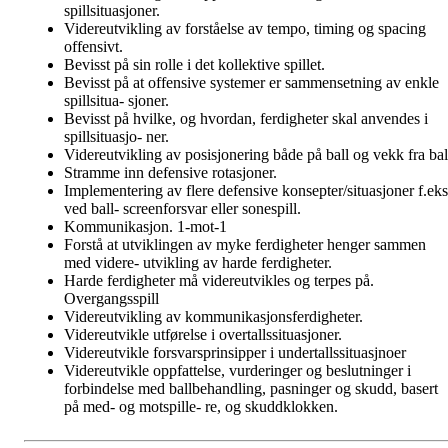
spillsituasjoner.
Videreutvikling av forståelse av tempo, timing og spacing
offensivt.
Bevisst på sin rolle i det kollektive spillet.
Bevisst på at offensive systemer er sammensetning av enkle
spillsitua- sjoner.
Bevisst på hvilke, og hvordan, ferdigheter skal anvendes i
spillsituasjo- ner.
Videreutvikling av posisjonering både på ball og vekk fra bal
Stramme inn defensive rotasjoner.
Implementering av flere defensive konsepter/situasjoner f.eks
ved ball- screenforsvar eller sonespill.
Kommunikasjon. 1-mot-1
Forstå at utviklingen av myke ferdigheter henger sammen
med videre- utvikling av harde ferdigheter.
Harde ferdigheter må videreutvikles og terpes på.
Overgangsspill
Videreutvikling av kommunikasjonsferdigheter.
Videreutvikle utførelse i overtallssituasjoner.
Videreutvikle forsvarsprinsipper i undertallssituasjnoer
Videreutvikle oppfattelse, vurderinger og beslutninger i
forbindelse med ballbehandling, pasninger og skudd, basert
på med- og motspille- re, og skuddklokken.