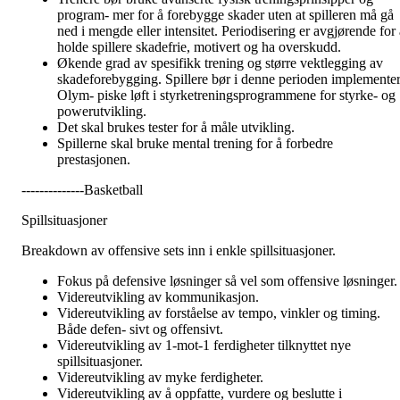
program- mer for å forebygge skader uten at spilleren må gå
ned i mengde eller intensitet. Periodisering er avgjørende for a
holde spillere skadefrie, motivert og ha overskudd.
Økende grad av spesifikk trening og større vektlegging av
skadeforebygging. Spillere bør i denne perioden implemente
Olym- piske løft i styrketreningsprogrammene for styrke- og
powerutvikling.
Det skal brukes tester for å måle utvikling.
Spillerne skal bruke mental trening for å forbedre
prestasjonen.
--------------Basketball
Spillsituasjoner
Breakdown av offensive sets inn i enkle spillsituasjoner.
Fokus på defensive løsninger så vel som offensive løsninger.
Videreutvikling av kommunikasjon.
Videreutvikling av forståelse av tempo, vinkler og timing.
Både defen- sivt og offensivt.
Videreutvikling av 1-mot-1 ferdigheter tilknyttet nye
spillsituasjoner.
Videreutvikling av myke ferdigheter.
Videreutvikling av å oppfatte, vurdere og beslutte i