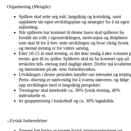
Organisering (Mengde)
Spillere skal sette seg mål, langsiktig og kortsiktig, samt
oppdatere sin egen utviklingsplan og strategier for å nå egen
målsetting.
Når spilleren har kommet til denne fasen skal spilleren ha
forstått sin rolle i egenutviklingen, motivasjon og disiplinen
som skal til for å fort- sette utviklingen og hvor viktig fysisk
og mental trening er for videre satsing.
Etter 10-15 år med trening, er det ikke mulig å øke volumet p
trenin- gen til en spiller. Spilleren skal da ha kommet opp på
terskelen tids- messig med daglige økter. Derfor må kvalitete
og intensiteten på øk- tene forbedres/økes.
Utviklingen i denne perioden handler om intensitet og terpin
Perio- disering er nødvendig for å ivareta utøveren, og følge
opp utviklingen med et langsiktig perspektiv.
Treningene skal inneholde ca. 30% fysisk trening, 40%
individuelle el-
ler gruppetrening i basketball og ca. 30% lagtaktikk.
--Fysisk forberedelser
Trenere bør bruke avanserte fysisk treningsprinsipper og