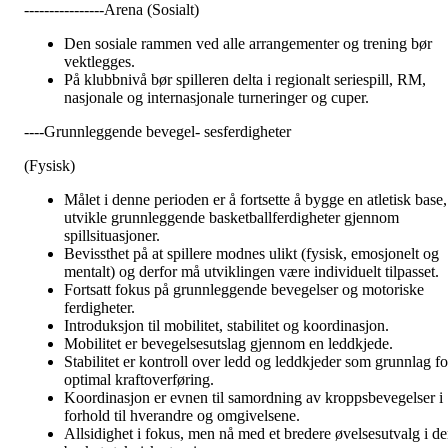
----------------Arena (Sosialt)
Den sosiale rammen ved alle arrangementer og trening bør
vektlegges.
På klubbnivå bør spilleren delta i regionalt seriespill, RM,
nasjonale og internasjonale turneringer og cuper.
----Grunnleggende bevegel- sesferdigheter
(Fysisk)
Målet i denne perioden er å fortsette å bygge en atletisk base,
utvikle grunnleggende basketballferdigheter gjennom
spillsituasjoner.
Bevissthet på at spillere modnes ulikt (fysisk, emosjonelt og
mentalt) og derfor må utviklingen være individuelt tilpasset.
Fortsatt fokus på grunnleggende bevegelser og motoriske
ferdigheter.
Introduksjon til mobilitet, stabilitet og koordinasjon.
Mobilitet er bevegelsesutslag gjennom en leddkjede.
Stabilitet er kontroll over ledd og leddkjeder som grunnlag fo
optimal kraftoverføring.
Koordinasjon er evnen til samordning av kroppsbevegelser i
forhold til hverandre og omgivelsene.
Allsidighet i fokus, men nå med et bredere øvelsesutvalg i d