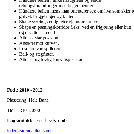
Håndtere ballen i ulike hastigheter og enkle
retningsforandringer med begge hender.
Håndtere ballen mens man orienterer seg om hva som skjer p
gulvet. Frigjøringer og kutter
Skape scoringsmuligheter gjennom kutter.
Skape en pasningskorridor f.eks. ved en frigjøring eller kutt
og erstatte. 1-mot-1
Atletisk startposisjon.
Ansiktet mot kurven.
Lese forsvarsspilleren.
Ball- og stegfinter.
Atletisk og lovlig forsvarsposisjon.
Født: 2010 - 2012
Plassering: Hele Bane
Tid: 18:30 -20:00
Lagkontakt:
Jesse Lee Krombel
leder@arendaltitans.no