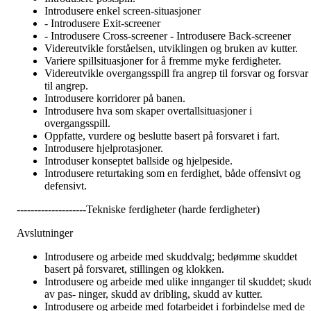
Introdusere enkel screen-situasjoner
- Introdusere Exit-screener
- Introdusere Cross-screener - Introdusere Back-screener
Videreutvikle forståelsen, utviklingen og bruken av kutter.
Variere spillsituasjoner for å fremme myke ferdigheter.
Videreutvikle overgangsspill fra angrep til forsvar og forsvar
til angrep.
Introdusere korridorer på banen.
Introdusere hva som skaper overtallsituasjoner i
overgangsspill.
Oppfatte, vurdere og beslutte basert på forsvaret i fart.
Introdusere hjelprotasjoner.
Introduser konseptet ballside og hjelpeside.
Introdusere returtaking som en ferdighet, både offensivt og
defensivt.
--------------------Tekniske ferdigheter (harde ferdigheter)
Avslutninger
Introdusere og arbeide med skuddvalg; bedømme skuddet
basert på forsvaret, stillingen og klokken.
Introdusere og arbeide med ulike innganger til skuddet; skud
av pas- ninger, skudd av dribling, skudd av kutter.
Introdusere og arbeide med fotarbeidet i forbindelse med de